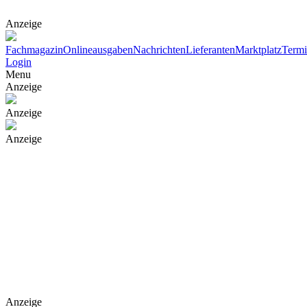
Anzeige
Fachmagazin
Onlineausgaben
Nachrichten
Lieferanten
Marktplatz
Term
Login
Menu
Anzeige
Anzeige
Anzeige
Anzeige