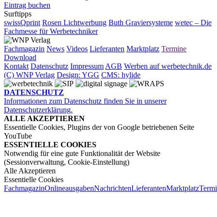
Eintrag buchen
Surftipps
swissQprint
Rosen Lichtwerbung
Buth Graviersysteme
wetec – Die
Fachmesse für Werbetechniker
Fachmagazin
News
Videos
Lieferanten
Marktplatz
Termine
Download
Kontakt
Datenschutz
Impressum
AGB
Werben auf werbetechnik.de
(C) WNP Verlag
Design: YGG
CMS: hylide
DATENSCHUTZ
Informationen zum Datenschutz finden Sie in unserer
Datenschutzerklärung.
ALLE AKZEPTIEREN
Essentielle Cookies, Plugins der von Google betriebenen Seite
YouTube
ESSENTIELLE COOKIES
Notwendig für eine gute Funktionalität der Website
(Sessionverwaltung, Cookie-Einstellung)
Alle Akzeptieren
Essentielle Cookies
Fachmagazin
Onlineausgaben
Nachrichten
Lieferanten
Marktplatz
Term