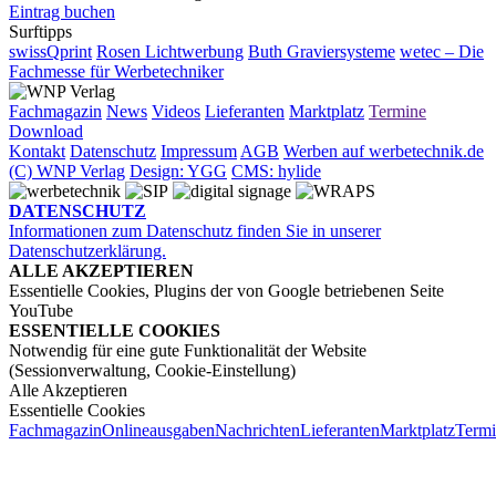
Eintrag buchen
Surftipps
swissQprint
Rosen Lichtwerbung
Buth Graviersysteme
wetec – Die
Fachmesse für Werbetechniker
Fachmagazin
News
Videos
Lieferanten
Marktplatz
Termine
Download
Kontakt
Datenschutz
Impressum
AGB
Werben auf werbetechnik.de
(C) WNP Verlag
Design: YGG
CMS: hylide
DATENSCHUTZ
Informationen zum Datenschutz finden Sie in unserer
Datenschutzerklärung.
ALLE AKZEPTIEREN
Essentielle Cookies, Plugins der von Google betriebenen Seite
YouTube
ESSENTIELLE COOKIES
Notwendig für eine gute Funktionalität der Website
(Sessionverwaltung, Cookie-Einstellung)
Alle Akzeptieren
Essentielle Cookies
Fachmagazin
Onlineausgaben
Nachrichten
Lieferanten
Marktplatz
Term