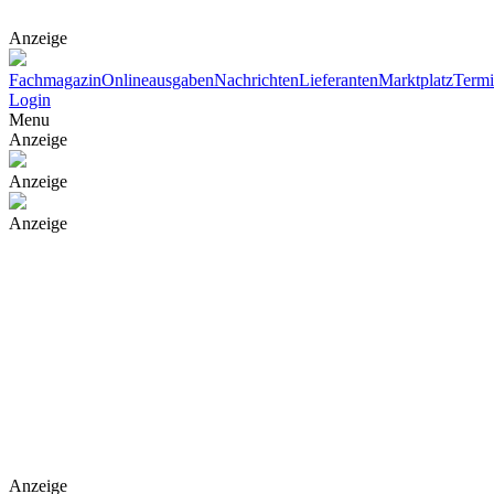
Anzeige
Fachmagazin
Onlineausgaben
Nachrichten
Lieferanten
Marktplatz
Term
Login
Menu
Anzeige
Anzeige
Anzeige
Anzeige