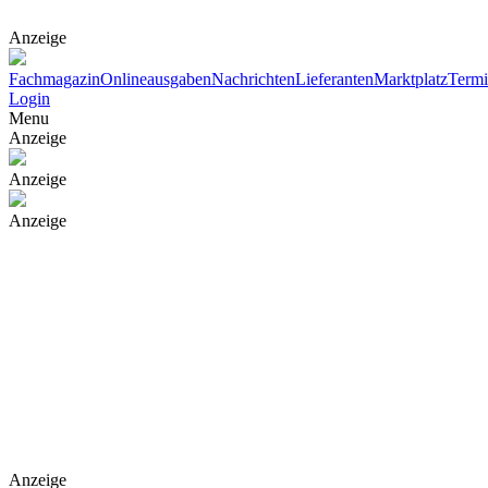
Anzeige
Fachmagazin
Onlineausgaben
Nachrichten
Lieferanten
Marktplatz
Term
Login
Menu
Anzeige
Anzeige
Anzeige
Anzeige