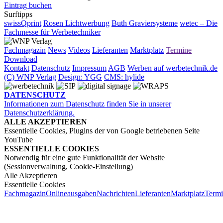
Eintrag buchen
Surftipps
swissQprint
Rosen Lichtwerbung
Buth Graviersysteme
wetec – Die
Fachmesse für Werbetechniker
Fachmagazin
News
Videos
Lieferanten
Marktplatz
Termine
Download
Kontakt
Datenschutz
Impressum
AGB
Werben auf werbetechnik.de
(C) WNP Verlag
Design: YGG
CMS: hylide
DATENSCHUTZ
Informationen zum Datenschutz finden Sie in unserer
Datenschutzerklärung.
ALLE AKZEPTIEREN
Essentielle Cookies, Plugins der von Google betriebenen Seite
YouTube
ESSENTIELLE COOKIES
Notwendig für eine gute Funktionalität der Website
(Sessionverwaltung, Cookie-Einstellung)
Alle Akzeptieren
Essentielle Cookies
Fachmagazin
Onlineausgaben
Nachrichten
Lieferanten
Marktplatz
Term