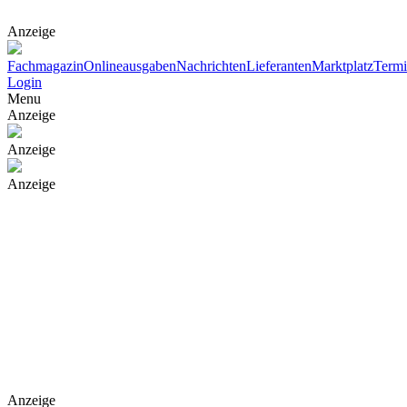
Anzeige
Fachmagazin
Onlineausgaben
Nachrichten
Lieferanten
Marktplatz
Term
Login
Menu
Anzeige
Anzeige
Anzeige
Anzeige