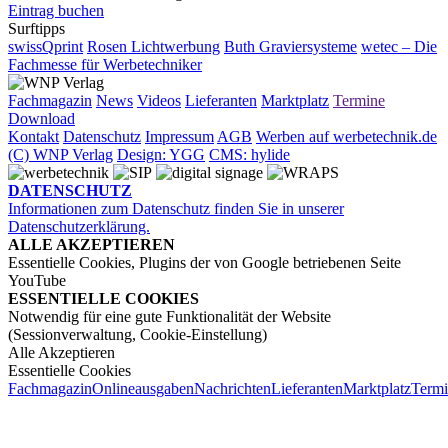
Eintrag buchen
Surftipps
swissQprint
Rosen Lichtwerbung
Buth Graviersysteme
wetec – Die
Fachmesse für Werbetechniker
Fachmagazin
News
Videos
Lieferanten
Marktplatz
Termine
Download
Kontakt
Datenschutz
Impressum
AGB
Werben auf werbetechnik.de
(C) WNP Verlag
Design: YGG
CMS: hylide
DATENSCHUTZ
Informationen zum Datenschutz finden Sie in unserer
Datenschutzerklärung.
ALLE AKZEPTIEREN
Essentielle Cookies, Plugins der von Google betriebenen Seite
YouTube
ESSENTIELLE COOKIES
Notwendig für eine gute Funktionalität der Website
(Sessionverwaltung, Cookie-Einstellung)
Alle Akzeptieren
Essentielle Cookies
Fachmagazin
Onlineausgaben
Nachrichten
Lieferanten
Marktplatz
Term