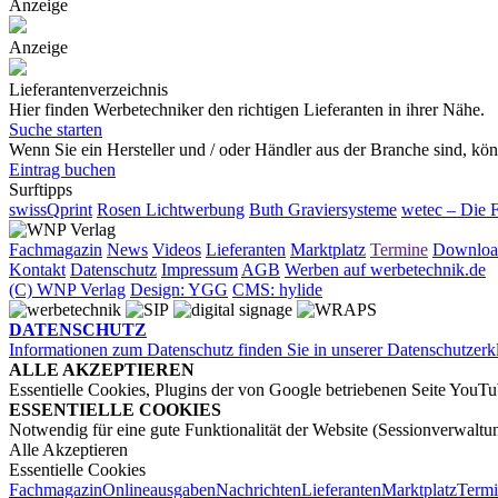
Anzeige
Anzeige
Lieferantenverzeichnis
Hier finden Werbetechniker den richtigen Lieferanten in ihrer Nähe.
Suche starten
Wenn Sie ein Hersteller und / oder Händler aus der Branche sind, könn
Eintrag buchen
Surftipps
swissQprint
Rosen Lichtwerbung
Buth Graviersysteme
wetec – Die 
Fachmagazin
News
Videos
Lieferanten
Marktplatz
Termine
Downloa
Kontakt
Datenschutz
Impressum
AGB
Werben auf werbetechnik.de
(C) WNP Verlag
Design: YGG
CMS: hylide
DATENSCHUTZ
Informationen zum Datenschutz finden Sie in unserer Datenschutzerk
ALLE AKZEPTIEREN
Essentielle Cookies, Plugins der von Google betriebenen Seite YouT
ESSENTIELLE COOKIES
Notwendig für eine gute Funktionalität der Website (Sessionverwaltu
Alle Akzeptieren
Essentielle Cookies
Fachmagazin
Onlineausgaben
Nachrichten
Lieferanten
Marktplatz
Term