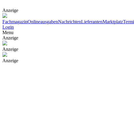
Anzeige
Fachmagazin
Onlineausgaben
Nachrichten
Lieferanten
Marktplatz
Term
Login
Menu
Anzeige
Anzeige
Anzeige