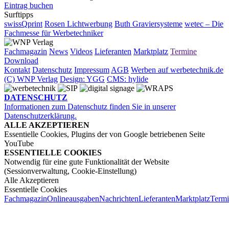
Eintrag buchen
Surftipps
swissQprint
Rosen Lichtwerbung
Buth Graviersysteme
wetec – Die
Fachmesse für Werbetechniker
Fachmagazin
News
Videos
Lieferanten
Marktplatz
Termine
Download
Kontakt
Datenschutz
Impressum
AGB
Werben auf werbetechnik.de
(C) WNP Verlag
Design: YGG
CMS: hylide
DATENSCHUTZ
Informationen zum Datenschutz finden Sie in unserer
Datenschutzerklärung.
ALLE AKZEPTIEREN
Essentielle Cookies, Plugins der von Google betriebenen Seite
YouTube
ESSENTIELLE COOKIES
Notwendig für eine gute Funktionalität der Website
(Sessionverwaltung, Cookie-Einstellung)
Alle Akzeptieren
Essentielle Cookies
Fachmagazin
Onlineausgaben
Nachrichten
Lieferanten
Marktplatz
Term