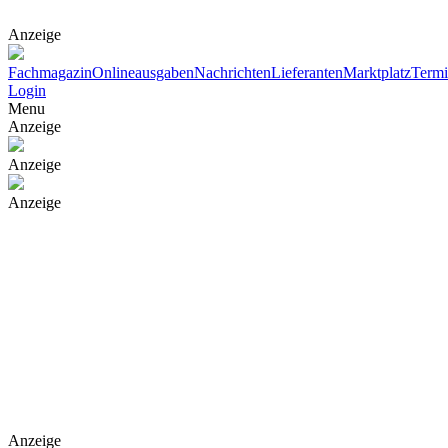
Anzeige
Fachmagazin
Onlineausgaben
Nachrichten
Lieferanten
Marktplatz
Term
Login
Menu
Anzeige
Anzeige
Anzeige
Anzeige