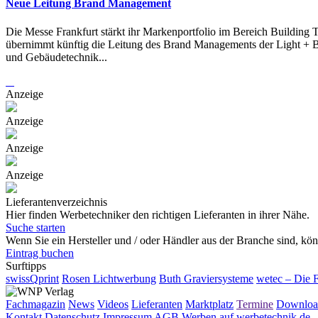
Neue Leitung Brand Management
Die Messe Frankfurt stärkt ihr Markenportfolio im Bereich Building
übernimmt künftig die Leitung des Brand Managements der Light + Bu
und Gebäudetechnik...
Anzeige
Anzeige
Anzeige
Anzeige
Lieferantenverzeichnis
Hier finden Werbetechniker den richtigen Lieferanten in ihrer Nähe.
Suche starten
Wenn Sie ein Hersteller und / oder Händler aus der Branche sind, könn
Eintrag buchen
Surftipps
swissQprint
Rosen Lichtwerbung
Buth Graviersysteme
wetec – Die 
Fachmagazin
News
Videos
Lieferanten
Marktplatz
Termine
Downloa
Kontakt
Datenschutz
Impressum
AGB
Werben auf werbetechnik.de