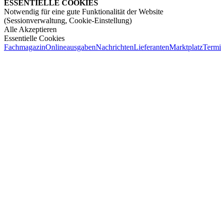
ESSENTIELLE COOKIES
Notwendig für eine gute Funktionalität der Website
(Sessionverwaltung, Cookie-Einstellung)
Alle Akzeptieren
Essentielle Cookies
Fachmagazin
Onlineausgaben
Nachrichten
Lieferanten
Marktplatz
Term