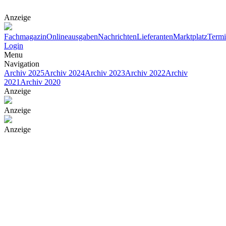
Anzeige
Fachmagazin
Onlineausgaben
Nachrichten
Lieferanten
Marktplatz
Term
Login
Menu
Navigation
Archiv 2025
Archiv 2024
Archiv 2023
Archiv 2022
Archiv
2021
Archiv 2020
Anzeige
Anzeige
Anzeige