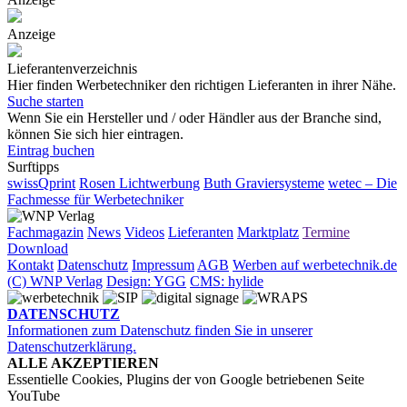
Anzeige
Lieferantenverzeichnis
Hier finden Werbetechniker den richtigen Lieferanten in ihrer Nähe.
Suche starten
Wenn Sie ein Hersteller und / oder Händler aus der Branche sind,
können Sie sich hier eintragen.
Eintrag buchen
Surftipps
swissQprint
Rosen Lichtwerbung
Buth Graviersysteme
wetec – Die
Fachmesse für Werbetechniker
Fachmagazin
News
Videos
Lieferanten
Marktplatz
Termine
Download
Kontakt
Datenschutz
Impressum
AGB
Werben auf werbetechnik.de
(C) WNP Verlag
Design: YGG
CMS: hylide
DATENSCHUTZ
Informationen zum Datenschutz finden Sie in unserer
Datenschutzerklärung.
ALLE AKZEPTIEREN
Essentielle Cookies, Plugins der von Google betriebenen Seite
YouTube