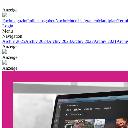
Anzeige
Fachmagazin
Onlineausgaben
Nachrichten
Lieferanten
Marktplatz
Term
Login
Menu
Navigation
Archiv 2025
Archiv 2024
Archiv 2023
Archiv 2022
Archiv 2021
Archi
Anzeige
Anzeige
Anzeige