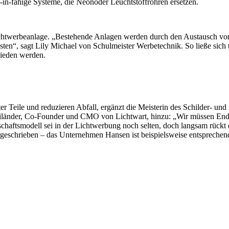
in-fähige Systeme, die Neonoder Leuchtstoffröhren ersetzen.
ichtwerbeanlage. „Bestehende Anlagen werden durch den Austausch von
ten“, sagt Lily Michael von Schulmeister Werbetechnik. So ließe sich t
chieden werden.
r Teile und reduzieren Abfall, ergänzt die Meisterin des Schilder- u
Mailänder, Co-Founder und CMO von Lichtwart, hinzu: „Wir müssen End
irtschaftsmodell sei in der Lichtwerbung noch selten, doch langsam rü
rgeschrieben – das Unternehmen Hansen ist beispielsweise entspreche