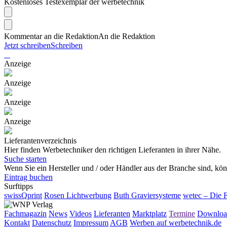
Kostenloses Testexemplar der werbetechnik
Kommentar an die Redaktion
An die Redaktion
Jetzt schreiben
Schreiben
Anzeige
Anzeige
Anzeige
Anzeige
Lieferantenverzeichnis
Hier finden Werbetechniker den richtigen Lieferanten in ihrer Nähe.
Suche starten
Wenn Sie ein Hersteller und / oder Händler aus der Branche sind, könn
Eintrag buchen
Surftipps
swissQprint
Rosen Lichtwerbung
Buth Graviersysteme
wetec – Die 
Fachmagazin
News
Videos
Lieferanten
Marktplatz
Termine
Downloa
Kontakt
Datenschutz
Impressum
AGB
Werben auf werbetechnik.de