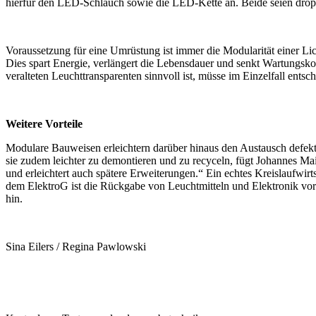
hierfür den LED-Schlauch sowie die LED-Kette an. Beide seien drop-
Voraussetzung für eine Umrüstung ist immer die Modularität einer L
Dies spart Energie, verlängert die Lebensdauer und senkt Wartungskos
veralteten Leuchttransparenten sinnvoll ist, müsse im Einzelfall ents
Weitere Vorteile
Modulare Bauweisen erleichtern darüber hinaus den Austausch defekte
sie zudem leichter zu demontieren und zu recyceln, fügt Johannes 
und erleichtert auch spätere Erweiterungen.“ Ein echtes Kreislaufw
dem ElektroG ist die Rückgabe von Leuchtmitteln und Elektronik vo
hin.
Sina Eilers / Regina Pawlowski