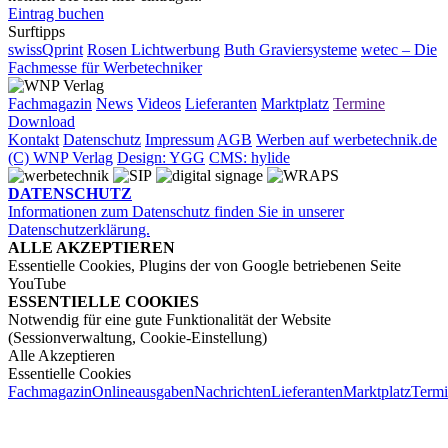
Eintrag buchen
Surftipps
swissQprint
Rosen Lichtwerbung
Buth Graviersysteme
wetec – Die
Fachmesse für Werbetechniker
Fachmagazin
News
Videos
Lieferanten
Marktplatz
Termine
Download
Kontakt
Datenschutz
Impressum
AGB
Werben auf werbetechnik.de
(C) WNP Verlag
Design: YGG
CMS: hylide
DATENSCHUTZ
Informationen zum Datenschutz finden Sie in unserer
Datenschutzerklärung.
ALLE AKZEPTIEREN
Essentielle Cookies, Plugins der von Google betriebenen Seite
YouTube
ESSENTIELLE COOKIES
Notwendig für eine gute Funktionalität der Website
(Sessionverwaltung, Cookie-Einstellung)
Alle Akzeptieren
Essentielle Cookies
Fachmagazin
Onlineausgaben
Nachrichten
Lieferanten
Marktplatz
Term