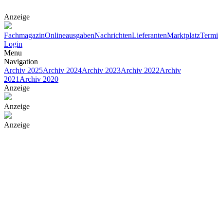
Anzeige
Fachmagazin
Onlineausgaben
Nachrichten
Lieferanten
Marktplatz
Term
Login
Menu
Navigation
Archiv 2025
Archiv 2024
Archiv 2023
Archiv 2022
Archiv
2021
Archiv 2020
Anzeige
Anzeige
Anzeige