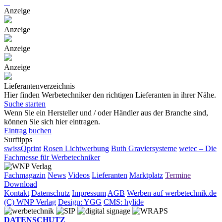
Anzeige
Anzeige
Anzeige
Anzeige
Lieferantenverzeichnis
Hier finden Werbetechniker den richtigen Lieferanten in ihrer Nähe.
Suche starten
Wenn Sie ein Hersteller und / oder Händler aus der Branche sind,
können Sie sich hier eintragen.
Eintrag buchen
Surftipps
swissQprint
Rosen Lichtwerbung
Buth Graviersysteme
wetec – Die
Fachmesse für Werbetechniker
Fachmagazin
News
Videos
Lieferanten
Marktplatz
Termine
Download
Kontakt
Datenschutz
Impressum
AGB
Werben auf werbetechnik.de
(C) WNP Verlag
Design: YGG
CMS: hylide
DATENSCHUTZ