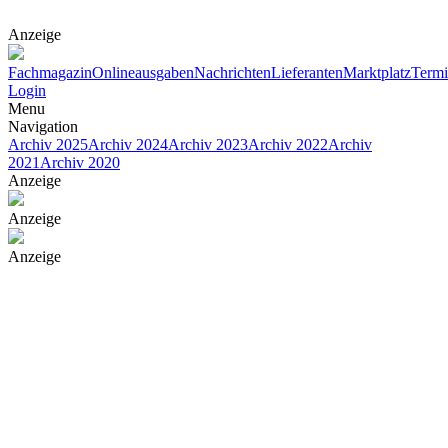
Anzeige
Fachmagazin
Onlineausgaben
Nachrichten
Lieferanten
Marktplatz
Term
Login
Menu
Navigation
Archiv 2025
Archiv 2024
Archiv 2023
Archiv 2022
Archiv
2021
Archiv 2020
Anzeige
Anzeige
Anzeige