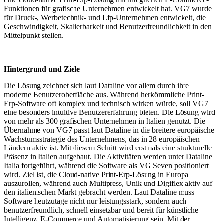
Funktionen für grafische Unternehmen entwickelt hat. VG7 wurde
für Druck-, Werbetechnik- und Lfp-Unternehmen entwickelt, die
Geschwindigkeit, Skalierbarkeit und Benutzerfreundlichkeit in den
Mittelpunkt stellen.
Hintergrund und Ziele
Die Lösung zeichnet sich laut Dataline vor allem durch ihre
moderne Benutzeroberfläche aus. Während herkömmliche Print-
Erp-Software oft komplex und technisch wirken würde, soll VG7
eine besonders intuitive Benutzererfahrung bieten. Die Lösung wird
von mehr als 300 grafischen Unternehmen in Italien genutzt. Die
Übernahme von VG7 passt laut Dataline in die breitere europäische
Wachstumsstrategie des Unternehmens, das in 28 europäischen
Ländern aktiv ist. Mit diesem Schritt wird erstmals eine strukturelle
Präsenz in Italien aufgebaut. Die Aktivitäten werden unter Dataline
Italia fortgeführt, während die Software als VG Seven positioniert
wird. Ziel ist, die Cloud-native Print-Erp-Lösung in Europa
auszurollen, während auch Multipress, Unik und Digiflex aktiv auf
den italienischen Markt gebracht werden. Laut Dataline muss
Software heutzutage nicht nur leistungsstark, sondern auch
benutzerfreundlich, schnell einsetzbar und bereit für künstliche
Intelligenz, E-Commerce und Automatisierung sein. Mit der