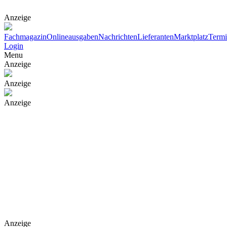
Anzeige
Fachmagazin
Onlineausgaben
Nachrichten
Lieferanten
Marktplatz
Term
Login
Menu
Anzeige
Anzeige
Anzeige
Anzeige