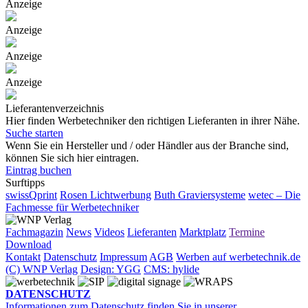
Anzeige
Anzeige
Anzeige
Anzeige
Lieferantenverzeichnis
Hier finden Werbetechniker den richtigen Lieferanten in ihrer Nähe.
Suche starten
Wenn Sie ein Hersteller und / oder Händler aus der Branche sind,
können Sie sich hier eintragen.
Eintrag buchen
Surftipps
swissQprint
Rosen Lichtwerbung
Buth Graviersysteme
wetec – Die
Fachmesse für Werbetechniker
Fachmagazin
News
Videos
Lieferanten
Marktplatz
Termine
Download
Kontakt
Datenschutz
Impressum
AGB
Werben auf werbetechnik.de
(C) WNP Verlag
Design: YGG
CMS: hylide
DATENSCHUTZ
Informationen zum Datenschutz finden Sie in unserer