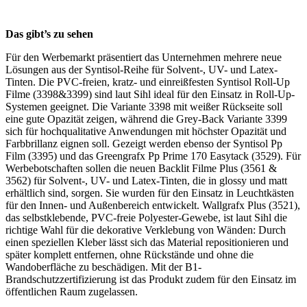
Das gibt’s zu sehen
Für den Werbemarkt präsentiert das Unternehmen mehrere neue
Lösungen aus der Syntisol-Reihe für Solvent-, UV- und Latex-
Tinten. Die PVC-freien, kratz- und einreißfesten Syntisol Roll-Up
Filme (3398&3399) sind laut Sihl ideal für den Einsatz in Roll-Up-
Systemen geeignet. Die Variante 3398 mit weißer Rückseite soll
eine gute Opazität zeigen, während die Grey-Back Variante 3399
sich für hochqualitative Anwendungen mit höchster Opazität und
Farbbrillanz eignen soll. Gezeigt werden ebenso der Syntisol Pp
Film (3395) und das Greengrafx Pp Prime 170 Easytack (3529). Für
Werbebotschaften sollen die neuen Backlit Filme Plus (3561 &
3562) für Solvent-, UV- und Latex-Tinten, die in glossy und matt
erhältlich sind, sorgen. Sie wurden für den Einsatz in Leuchtkästen
für den Innen- und Außenbereich entwickelt. Wallgrafx Plus (3521),
das selbstklebende, PVC-freie Polyester-Gewebe, ist laut Sihl die
richtige Wahl für die dekorative Verklebung von Wänden: Durch
einen speziellen Kleber lässt sich das Material repositionieren und
später komplett entfernen, ohne Rückstände und ohne die
Wandoberfläche zu beschädigen. Mit der B1-
Brandschutzzertifizierung ist das Produkt zudem für den Einsatz im
öffentlichen Raum zugelassen.