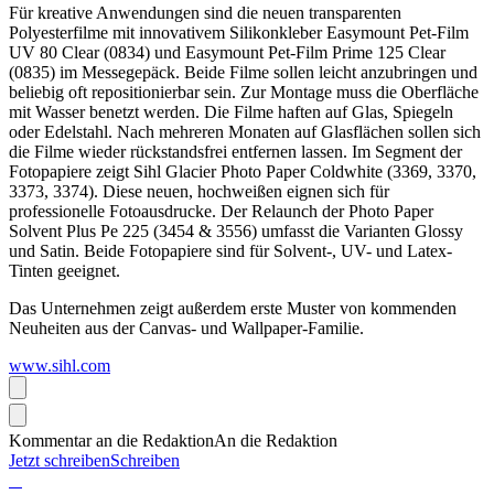
Für kreative Anwendungen sind die neuen transparenten
Polyesterfilme mit innovativem Silikonkleber Easymount Pet-Film
UV 80 Clear (0834) und Easymount Pet-Film Prime 125 Clear
(0835) im Messegepäck. Beide Filme sollen leicht anzubringen und
beliebig oft repositionierbar sein. Zur Montage muss die Oberfläche
mit Wasser benetzt werden. Die Filme haften auf Glas, Spiegeln
oder Edelstahl. Nach mehreren Monaten auf Glasflächen sollen sich
die Filme wieder rückstandsfrei entfernen lassen. Im Segment der
Fotopapiere zeigt Sihl Glacier Photo Paper Coldwhite (3369, 3370,
3373, 3374). Diese neuen, hochweißen eignen sich für
professionelle Fotoausdrucke. Der Relaunch der Photo Paper
Solvent Plus Pe 225 (3454 & 3556) umfasst die Varianten Glossy
und Satin. Beide Fotopapiere sind für Solvent-, UV- und Latex-
Tinten geeignet.
Das Unternehmen zeigt außerdem erste Muster von kommenden
Neuheiten aus der Canvas- und Wallpaper-Familie.
www.sihl.com
Kommentar an die Redaktion
An die Redaktion
Jetzt schreiben
Schreiben