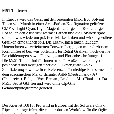
MS1-Tintenset
In Europa wird das Gerät mit den originalen Ms51 Eco-Solvent-
Tinten von Mutoh in einer Acht-Farben-Konfiguration geliefert:
CMYK, Light Cyan, Light Magenta, Orange und Rot. Orange und
Rot sollen den Ausdruck warmer Farben und die Rotwiedergabe
stärken, was wiederum präzisere Markenfarben und wirkungsvollere
Grafiken ermöglichen soll. Die Light-Tinten tragen laut dem
Unternehmen zu verfeinerten Tonwertübergängen mit reduziertem
Körnungsgrad bei, was vorteilhaft für Retail-Grafiken, hochwertige
Beschilderungen sowie Fahrzeug- und Flottenbeschriftungen ist.
Die Ms51-Tinten sind für Innen- und für Außenanwendungen
positioniert und verfügen über die Ul Greenguard Gold-
Zertifizierung sowie weitere Referenzen für niedrige Emissionen auf
dem europäischen Markt, darunter Agbb (Deutschland), A+
(Frankreich), Belgien Voc, Breeam, Leed und M1 (Finnland). Das
Ms51-Set ist Gbl-frei und wird ohne Clp/Ghs-
Gefahrenpiktogramme geliefert.
Der Xpertjet 1681Sr Pro wird in Europa mit der Software Onyx
Ripcenter ausgeliefert, die einen robusten Workflow für die tägliche