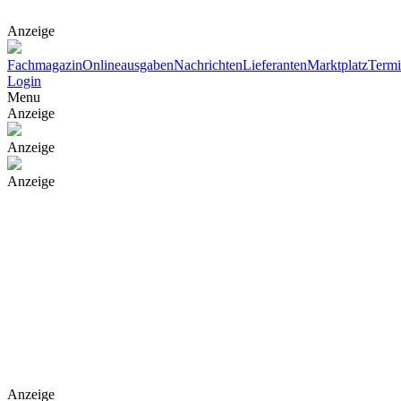
Anzeige
Fachmagazin
Onlineausgaben
Nachrichten
Lieferanten
Marktplatz
Term
Login
Menu
Anzeige
Anzeige
Anzeige
Anzeige