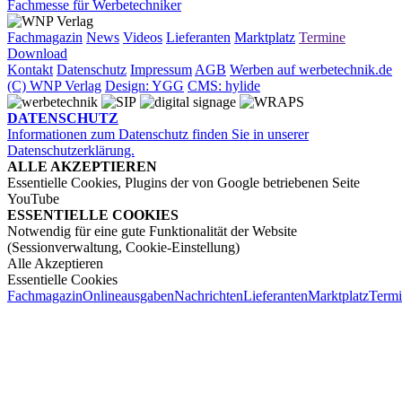
Fachmesse für Werbetechniker
Fachmagazin
News
Videos
Lieferanten
Marktplatz
Termine
Download
Kontakt
Datenschutz
Impressum
AGB
Werben auf werbetechnik.de
(C) WNP Verlag
Design: YGG
CMS: hylide
DATENSCHUTZ
Informationen zum Datenschutz finden Sie in unserer
Datenschutzerklärung.
ALLE AKZEPTIEREN
Essentielle Cookies, Plugins der von Google betriebenen Seite
YouTube
ESSENTIELLE COOKIES
Notwendig für eine gute Funktionalität der Website
(Sessionverwaltung, Cookie-Einstellung)
Alle Akzeptieren
Essentielle Cookies
Fachmagazin
Onlineausgaben
Nachrichten
Lieferanten
Marktplatz
Term