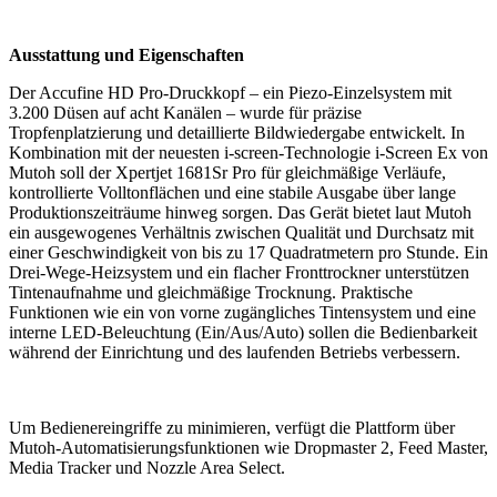
Ausstattung und Eigenschaften
Der Accufine HD Pro-Druckkopf – ein Piezo-Einzelsystem mit
3.200 Düsen auf acht Kanälen – wurde für präzise
Tropfenplatzierung und detaillierte Bildwiedergabe entwickelt. In
Kombination mit der neuesten i-screen-Technologie i-Screen Ex von
Mutoh soll der Xpertjet 1681Sr Pro für gleichmäßige Verläufe,
kontrollierte Volltonflächen und eine stabile Ausgabe über lange
Produktionszeiträume hinweg sorgen. Das Gerät bietet laut Mutoh
ein ausgewogenes Verhältnis zwischen Qualität und Durchsatz mit
einer Geschwindigkeit von bis zu 17 Quadratmetern pro Stunde. Ein
Drei-Wege-Heizsystem und ein flacher Fronttrockner unterstützen
Tintenaufnahme und gleichmäßige Trocknung. Praktische
Funktionen wie ein von vorne zugängliches Tintensystem und eine
interne LED-Beleuchtung (Ein/Aus/Auto) sollen die Bedienbarkeit
während der Einrichtung und des laufenden Betriebs verbessern.
Um Bedienereingriffe zu minimieren, verfügt die Plattform über
Mutoh-Automatisierungsfunktionen wie Dropmaster 2, Feed Master,
Media Tracker und Nozzle Area Select.