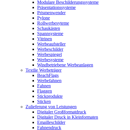
Modulare Beschilderungssysteme
Präsentationssysteme
Prismenwender
Pylone
Rollwerbesyteme
Schaukästen
Spannsysteme
Vitrinen
Werbeaufsteller
Werbeschilder
Werbespiegel
Werbesysteme
Windbetriebene Werbeanlagen
Textlie Werbeträger
BeachFlags
Werbefahnen
Fahnen
Flaggen
Stickprodukte
Sticken
Zulieferung von Leistungen
Digitaler Großformatdruck
Digitaler Druck in Kleinformaten
Emailleschilder
Fahnendruck