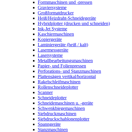
Formmaschinen und -pressen
Graviersysteme
Großformatdrucker
Heiß/Heizdraht-Schneidegeräte
Hybridplotter (drucken und schneiden)
Ink-Jet Systeme
Kaschiermaschinen
Kopiergeräte
Laminiergeräte (heiß / kalt)
Lasermessgeräte
Lasersysteme
Metallbearbeitungsmaschinen
Papier- und Folienpressen
Perforations- und Stanzmaschinen
Plattensägen vertikal/horizontal
Rakelschleifmaschinen
Rollenschneideplotter
Scanner
Schneideplotter
Schneidemaschinen u. -geräte
Schwenkbiegemaschinen
Siebdruckmaschinen
Siebdruckschablonenplotter
Spanngeräte
Stanzmaschinen