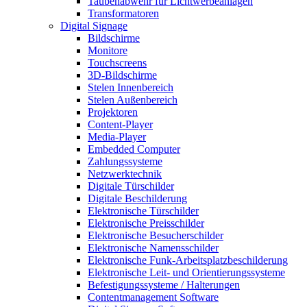
Taubenabwehr für Lichtwerbeanlagen
Transformatoren
Digital Signage
Bildschirme
Monitore
Touchscreens
3D-Bildschirme
Stelen Innenbereich
Stelen Außenbereich
Projektoren
Content-Player
Media-Player
Embedded Computer
Zahlungssysteme
Netzwerktechnik
Digitale Türschilder
Digitale Beschilderung
Elektronische Türschilder
Elektronische Preisschilder
Elektronische Besucherschilder
Elektronische Namensschilder
Elektronische Funk-Arbeitsplatzbeschilderung
Elektronische Leit- und Orientierungssysteme
Befestigungssysteme / Halterungen
Contentmanagement Software