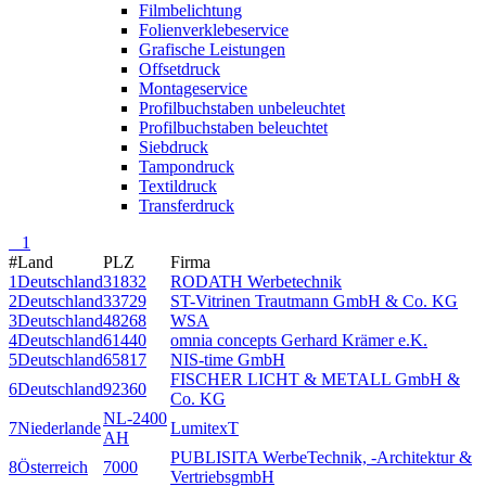
Filmbelichtung
Folienverklebeservice
Grafische Leistungen
Offsetdruck
Montageservice
Profilbuchstaben unbeleuchtet
Profilbuchstaben beleuchtet
Siebdruck
Tampondruck
Textildruck
Transferdruck
1
#
Land
PLZ
Firma
1
Deutschland
31832
RODATH Werbetechnik
2
Deutschland
33729
ST-Vitrinen Trautmann GmbH & Co. KG
3
Deutschland
48268
WSA
4
Deutschland
61440
omnia concepts Gerhard Krämer e.K.
5
Deutschland
65817
NIS-time GmbH
FISCHER LICHT & METALL GmbH &
6
Deutschland
92360
Co. KG
NL-2400
7
Niederlande
LumitexT
AH
PUBLISITA WerbeTechnik, -Architektur &
8
Österreich
7000
VertriebsgmbH