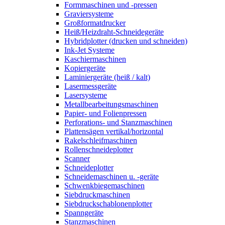
Formmaschinen und -pressen
Graviersysteme
Großformatdrucker
Heiß/Heizdraht-Schneidegeräte
Hybridplotter (drucken und schneiden)
Ink-Jet Systeme
Kaschiermaschinen
Kopiergeräte
Laminiergeräte (heiß / kalt)
Lasermessgeräte
Lasersysteme
Metallbearbeitungsmaschinen
Papier- und Folienpressen
Perforations- und Stanzmaschinen
Plattensägen vertikal/horizontal
Rakelschleifmaschinen
Rollenschneideplotter
Scanner
Schneideplotter
Schneidemaschinen u. -geräte
Schwenkbiegemaschinen
Siebdruckmaschinen
Siebdruckschablonenplotter
Spanngeräte
Stanzmaschinen