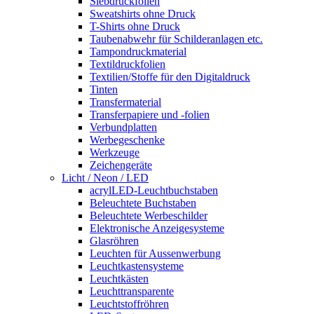
Siebdruckfolien
Sweatshirts ohne Druck
T-Shirts ohne Druck
Taubenabwehr für Schilderanlagen etc.
Tampondruckmaterial
Textildruckfolien
Textilien/Stoffe für den Digitaldruck
Tinten
Transfermaterial
Transferpapiere und -folien
Verbundplatten
Werbegeschenke
Werkzeuge
Zeichengeräte
Licht / Neon / LED
acrylLED-Leuchtbuchstaben
Beleuchtete Buchstaben
Beleuchtete Werbeschilder
Elektronische Anzeigesysteme
Glasröhren
Leuchten für Aussenwerbung
Leuchtkastensysteme
Leuchtkästen
Leuchttransparente
Leuchtstoffröhren