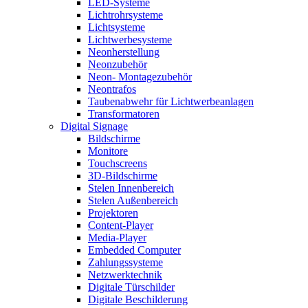
LED-Systeme
Lichtrohrsysteme
Lichtsysteme
Lichtwerbesysteme
Neonherstellung
Neonzubehör
Neon- Montagezubehör
Neontrafos
Taubenabwehr für Lichtwerbeanlagen
Transformatoren
Digital Signage
Bildschirme
Monitore
Touchscreens
3D-Bildschirme
Stelen Innenbereich
Stelen Außenbereich
Projektoren
Content-Player
Media-Player
Embedded Computer
Zahlungssysteme
Netzwerktechnik
Digitale Türschilder
Digitale Beschilderung