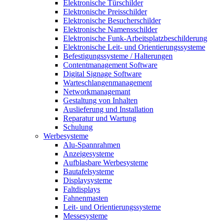
Elektronische Türschilder
Elektronische Preisschilder
Elektronische Besucherschilder
Elektronische Namensschilder
Elektronische Funk-Arbeitsplatzbeschilderung
Elektronische Leit- und Orientierungssysteme
Befestigungssysteme / Halterungen
Contentmanagement Software
Digital Signage Software
Warteschlangenmanagement
Networkmanagemant
Gestaltung von Inhalten
Auslieferung und Installation
Reparatur und Wartung
Schulung
Werbesysteme
Alu-Spannrahmen
Anzeigesysteme
Aufblasbare Werbesysteme
Bautafelsysteme
Displaysysteme
Faltdisplays
Fahnenmasten
Leit- und Orientierungssysteme
Messesysteme