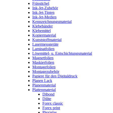
Frässtichel
Ink-Jet-Zubehör
Ink-Jet-Tinten
Ink-Jet-Medien
Kennzeichnungsmaterial
Klebebänder
Klebemittel
Kopiermaterial
Kunststoffmaterial
Lasermessgeräte
Laminatfolien
Lösemittel- u. Entschichtungsmaterial
Magnetfolien
Maskierfolien
Montagefolien
Montagezubehör
Papiere für den Digitaldruck
Planen Lack
Planenmaterial
Plattenmaterial
Dibond
Dilite
Forex classic
Forex print
Plexiglas