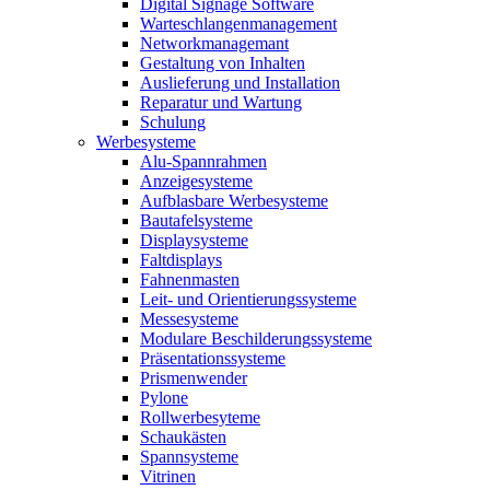
Digital Signage Software
Warteschlangenmanagement
Networkmanagemant
Gestaltung von Inhalten
Auslieferung und Installation
Reparatur und Wartung
Schulung
Werbesysteme
Alu-Spannrahmen
Anzeigesysteme
Aufblasbare Werbesysteme
Bautafelsysteme
Displaysysteme
Faltdisplays
Fahnenmasten
Leit- und Orientierungssysteme
Messesysteme
Modulare Beschilderungssysteme
Präsentationssysteme
Prismenwender
Pylone
Rollwerbesyteme
Schaukästen
Spannsysteme
Vitrinen