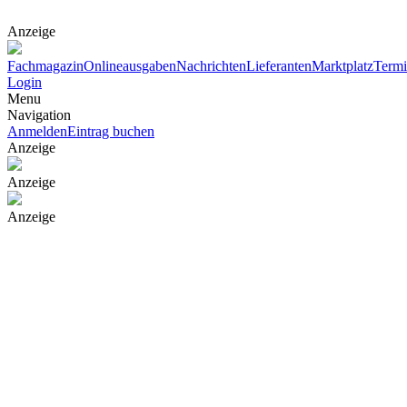
Anzeige
Fachmagazin
Onlineausgaben
Nachrichten
Lieferanten
Marktplatz
Term
Login
Menu
Navigation
Anmelden
Eintrag buchen
Anzeige
Anzeige
Anzeige