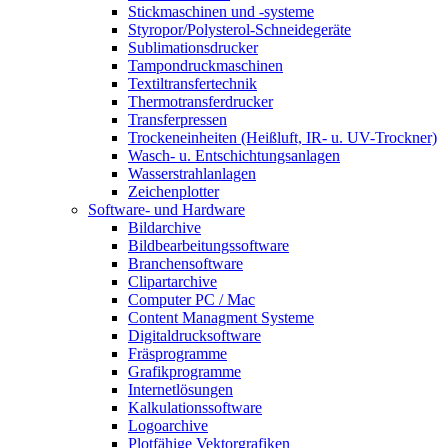
Stickmaschinen und -systeme
Styropor/Polysterol-Schneidegeräte
Sublimationsdrucker
Tampondruckmaschinen
Textiltransfertechnik
Thermotransferdrucker
Transferpressen
Trockeneinheiten (Heißluft, IR- u. UV-Trockner)
Wasch- u. Entschichtungsanlagen
Wasserstrahlanlagen
Zeichenplotter
Software- und Hardware
Bildarchive
Bildbearbeitungssoftware
Branchensoftware
Clipartarchive
Computer PC / Mac
Content Managment Systeme
Digitaldrucksoftware
Fräsprogramme
Grafikprogramme
Internetlösungen
Kalkulationssoftware
Logoarchive
Plotfähige Vektorgrafiken