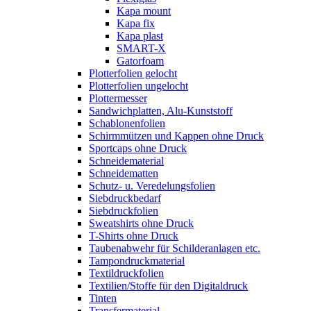
Kapa mount
Kapa fix
Kapa plast
SMART-X
Gatorfoam
Plotterfolien gelocht
Plotterfolien ungelocht
Plottermesser
Sandwichplatten, Alu-Kunststoff
Schablonenfolien
Schirmmützen und Kappen ohne Druck
Sportcaps ohne Druck
Schneidematerial
Schneidematten
Schutz- u. Veredelungsfolien
Siebdruckbedarf
Siebdruckfolien
Sweatshirts ohne Druck
T-Shirts ohne Druck
Taubenabwehr für Schilderanlagen etc.
Tampondruckmaterial
Textildruckfolien
Textilien/Stoffe für den Digitaldruck
Tinten
Transfermaterial