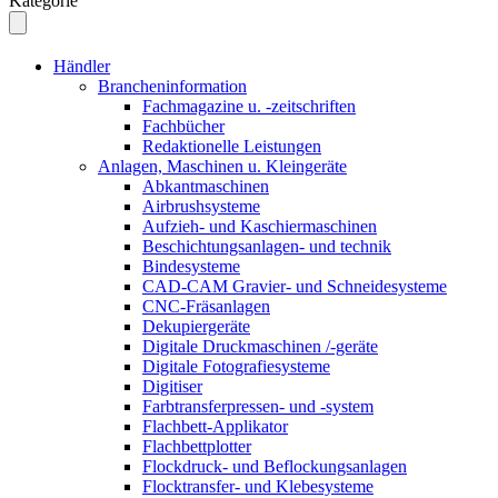
Kategorie
Händler
Brancheninformation
Fachmagazine u. -zeitschriften
Fachbücher
Redaktionelle Leistungen
Anlagen, Maschinen u. Kleingeräte
Abkantmaschinen
Airbrushsysteme
Aufzieh- und Kaschiermaschinen
Beschichtungsanlagen- und technik
Bindesysteme
CAD-CAM Gravier- und Schneidesysteme
CNC-Fräsanlagen
Dekupiergeräte
Digitale Druckmaschinen /-geräte
Digitale Fotografiesysteme
Digitiser
Farbtransferpressen- und -system
Flachbett-Applikator
Flachbettplotter
Flockdruck- und Beflockungsanlagen
Flocktransfer- und Klebesysteme