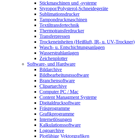
Stickmaschinen und -systeme
Styropor/Polysterol-Schneidegeräte
Sublimationsdrucker
Tampondruckmaschinen
Textiltransfertechnik
Thermotransferdrucker
Transferpressen
Trockeneinheiten (Heißluft, IR- u. UV-Trockner)
Wasch- u. Entschichtungsanlagen
Wasserstrahlanlagen
Zeichenplotter
Software- und Hardware
Bildarchive
Bildbearbeitungssoftware
Branchensoftware
Clipartarchive
Computer PC / Mac
Content Managment Systeme
Digitaldrucksoftware
Fräsprogramme
Grafikprogramme
Internetlösungen
Kalkulationssoftware
Logoarchive
Plotfähige Vektorgrafiken