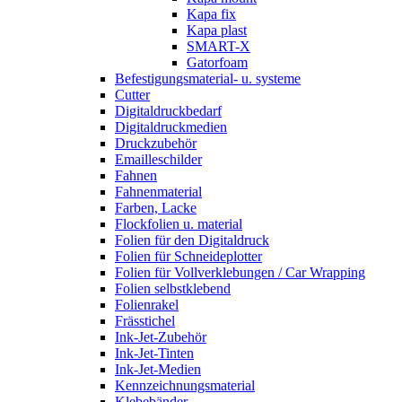
Kapa fix
Kapa plast
SMART-X
Gatorfoam
Befestigungsmaterial- u. systeme
Cutter
Digitaldruckbedarf
Digitaldruckmedien
Druckzubehör
Emailleschilder
Fahnen
Fahnenmaterial
Farben, Lacke
Flockfolien u. material
Folien für den Digitaldruck
Folien für Schneideplotter
Folien für Vollverklebungen / Car Wrapping
Folien selbstklebend
Folienrakel
Frässtichel
Ink-Jet-Zubehör
Ink-Jet-Tinten
Ink-Jet-Medien
Kennzeichnungsmaterial
Klebebänder