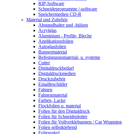
RIP-Software
Schneideprogramme /-software
Speichermedien CD-R
Material und Zubehör
Abstandhalter und -hülsen
Acrylglas
Aluminium - Profile, Bleche
Applikationsfolien
Autoglasfolien
Bannermaterial
Befestigungsmaterial- u. systeme
Cutter
Digitaldruckbedarf
Digitaldruckmedien
Druckzubehör
Emailleschilder
Fahnen
Fahnenmaterial
Farben, Lacke
Flockfolien u. material
Folien für den Digitaldruck
Folien für Schneideplotter
Folien für Vollverklebungen / Car Wrapping
Folien selbstklebend
Folienrakel