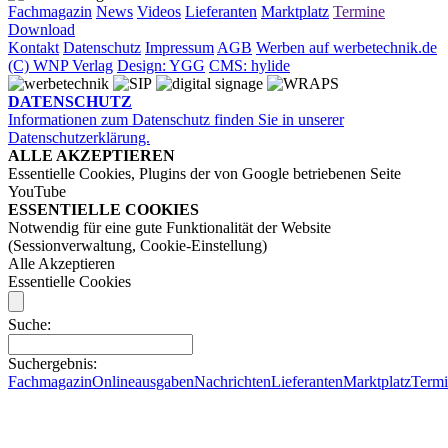
Fachmagazin
News
Videos
Lieferanten
Marktplatz
Termine
Download
Kontakt
Datenschutz
Impressum
AGB
Werben auf werbetechnik.de
(C) WNP Verlag
Design: YGG
CMS: hylide
DATENSCHUTZ
Informationen zum Datenschutz finden Sie in unserer
Datenschutzerklärung.
ALLE AKZEPTIEREN
Essentielle Cookies, Plugins der von Google betriebenen Seite
YouTube
ESSENTIELLE COOKIES
Notwendig für eine gute Funktionalität der Website
(Sessionverwaltung, Cookie-Einstellung)
Alle Akzeptieren
Essentielle Cookies
Suche:
Suchergebnis:
Fachmagazin
Onlineausgaben
Nachrichten
Lieferanten
Marktplatz
Term