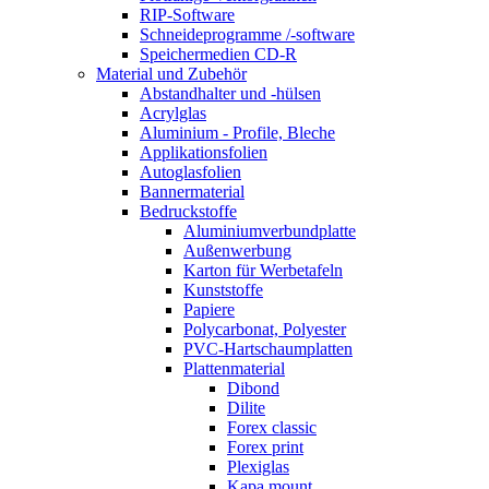
RIP-Software
Schneideprogramme /-software
Speichermedien CD-R
Material und Zubehör
Abstandhalter und -hülsen
Acrylglas
Aluminium - Profile, Bleche
Applikationsfolien
Autoglasfolien
Bannermaterial
Bedruckstoffe
Aluminiumverbundplatte
Außenwerbung
Karton für Werbetafeln
Kunststoffe
Papiere
Polycarbonat, Polyester
PVC-Hartschaumplatten
Plattenmaterial
Dibond
Dilite
Forex classic
Forex print
Plexiglas
Kapa mount