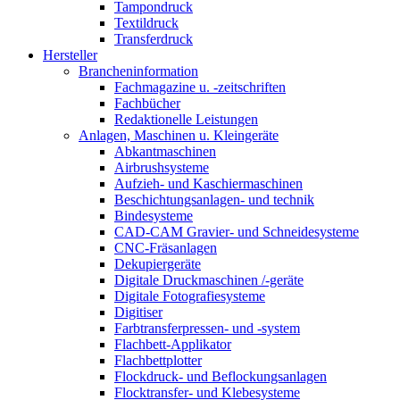
Tampondruck
Textildruck
Transferdruck
Hersteller
Brancheninformation
Fachmagazine u. -zeitschriften
Fachbücher
Redaktionelle Leistungen
Anlagen, Maschinen u. Kleingeräte
Abkantmaschinen
Airbrushsysteme
Aufzieh- und Kaschiermaschinen
Beschichtungsanlagen- und technik
Bindesysteme
CAD-CAM Gravier- und Schneidesysteme
CNC-Fräsanlagen
Dekupiergeräte
Digitale Druckmaschinen /-geräte
Digitale Fotografiesysteme
Digitiser
Farbtransferpressen- und -system
Flachbett-Applikator
Flachbettplotter
Flockdruck- und Beflockungsanlagen
Flocktransfer- und Klebesysteme