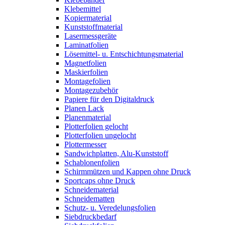
Klebemittel
Kopiermaterial
Kunststoffmaterial
Lasermessgeräte
Laminatfolien
Lösemittel- u. Entschichtungsmaterial
Magnetfolien
Maskierfolien
Montagefolien
Montagezubehör
Papiere für den Digitaldruck
Planen Lack
Planenmaterial
Plotterfolien gelocht
Plotterfolien ungelocht
Plottermesser
Sandwichplatten, Alu-Kunststoff
Schablonenfolien
Schirmmützen und Kappen ohne Druck
Sportcaps ohne Druck
Schneidematerial
Schneidematten
Schutz- u. Veredelungsfolien
Siebdruckbedarf