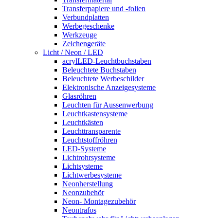
Transferpapiere und -folien
Verbundplatten
Werbegeschenke
Werkzeuge
Zeichengeräte
Licht / Neon / LED
acrylLED-Leuchtbuchstaben
Beleuchtete Buchstaben
Beleuchtete Werbeschilder
Elektronische Anzeigesysteme
Glasröhren
Leuchten für Aussenwerbung
Leuchtkastensysteme
Leuchtkästen
Leuchttransparente
Leuchtstoffröhren
LED-Systeme
Lichtrohrsysteme
Lichtsysteme
Lichtwerbesysteme
Neonherstellung
Neonzubehör
Neon- Montagezubehör
Neontrafos