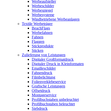
Werbeaufsteller
Werbeschilder
Werbespiegel
Werbesysteme
Windbetriebene Werbeanlagen
Textile Werbeträger
BeachFlags
Werbefahnen
Fahnen
Flaggen
Stickprodukte
Sticken
Zulieferung von Leistungen
Digitaler Großformatdruck
Digitaler Druck in Kleinformaten
Emailleschilder
Fahnendruck
Filmbelichtung
Folienverklebeservice
Grafische Leistungen
Offsetdruck
Montageservice
Profilbuchstaben unbeleuchtet
Profilbuchstaben beleuchtet
Siebdruck