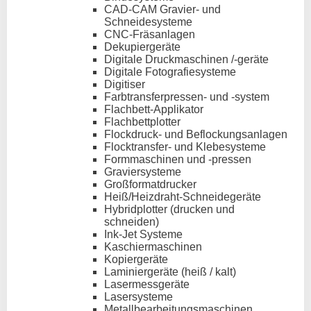
CAD-CAM Gravier- und
Schneidesysteme
CNC-Fräsanlagen
Dekupiergeräte
Digitale Druckmaschinen /-geräte
Digitale Fotografiesysteme
Digitiser
Farbtransferpressen- und -system
Flachbett-Applikator
Flachbettplotter
Flockdruck- und Beflockungsanlagen
Flocktransfer- und Klebesysteme
Formmaschinen und -pressen
Graviersysteme
Großformatdrucker
Heiß/Heizdraht-Schneidegeräte
Hybridplotter (drucken und
schneiden)
Ink-Jet Systeme
Kaschiermaschinen
Kopiergeräte
Laminiergeräte (heiß / kalt)
Lasermessgeräte
Lasersysteme
Metallbearbeitungsmaschinen