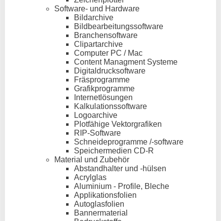
Software- und Hardware
Bildarchive
Bildbearbeitungssoftware
Branchensoftware
Clipartarchive
Computer PC / Mac
Content Managment Systeme
Digitaldrucksoftware
Fräsprogramme
Grafikprogramme
Internetlösungen
Kalkulationssoftware
Logoarchive
Plotfähige Vektorgrafiken
RIP-Software
Schneideprogramme /-software
Speichermedien CD-R
Material und Zubehör
Abstandhalter und -hülsen
Acrylglas
Aluminium - Profile, Bleche
Applikationsfolien
Autoglasfolien
Bannermaterial