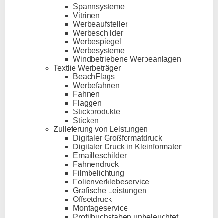
Spannsysteme
Vitrinen
Werbeaufsteller
Werbeschilder
Werbespiegel
Werbesysteme
Windbetriebene Werbeanlagen
Textlie Werbeträger
BeachFlags
Werbefahnen
Fahnen
Flaggen
Stickprodukte
Sticken
Zulieferung von Leistungen
Digitaler Großformatdruck
Digitaler Druck in Kleinformaten
Emailleschilder
Fahnendruck
Filmbelichtung
Folienverklebeservice
Grafische Leistungen
Offsetdruck
Montageservice
Profilbuchstaben unbeleuchtet