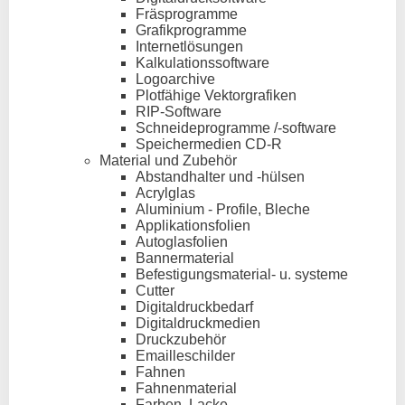
Fräsprogramme
Grafikprogramme
Internetlösungen
Kalkulationssoftware
Logoarchive
Plotfähige Vektorgrafiken
RIP-Software
Schneideprogramme /-software
Speichermedien CD-R
Material und Zubehör
Abstandhalter und -hülsen
Acrylglas
Aluminium - Profile, Bleche
Applikationsfolien
Autoglasfolien
Bannermaterial
Befestigungsmaterial- u. systeme
Cutter
Digitaldruckbedarf
Digitaldruckmedien
Druckzubehör
Emailleschilder
Fahnen
Fahnenmaterial
Farben, Lacke