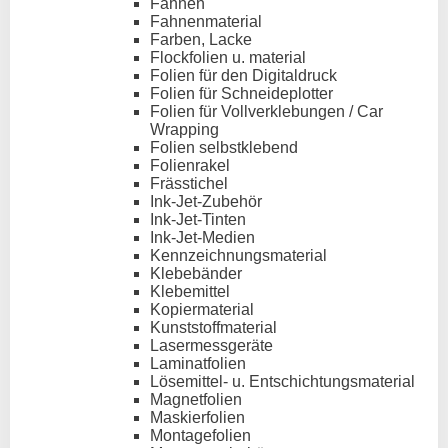
Fahnen
Fahnenmaterial
Farben, Lacke
Flockfolien u. material
Folien für den Digitaldruck
Folien für Schneideplotter
Folien für Vollverklebungen / Car
Wrapping
Folien selbstklebend
Folienrakel
Frässtichel
Ink-Jet-Zubehör
Ink-Jet-Tinten
Ink-Jet-Medien
Kennzeichnungsmaterial
Klebebänder
Klebemittel
Kopiermaterial
Kunststoffmaterial
Lasermessgeräte
Laminatfolien
Lösemittel- u. Entschichtungsmaterial
Magnetfolien
Maskierfolien
Montagefolien