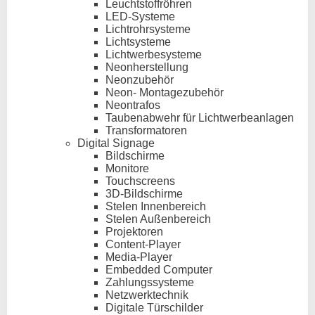
Leuchtstoffröhren
LED-Systeme
Lichtrohrsysteme
Lichtsysteme
Lichtwerbesysteme
Neonherstellung
Neonzubehör
Neon- Montagezubehör
Neontrafos
Taubenabwehr für Lichtwerbeanlagen
Transformatoren
Digital Signage
Bildschirme
Monitore
Touchscreens
3D-Bildschirme
Stelen Innenbereich
Stelen Außenbereich
Projektoren
Content-Player
Media-Player
Embedded Computer
Zahlungssysteme
Netzwerktechnik
Digitale Türschilder