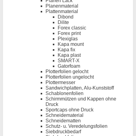
Planen Lack
Planenmaterial
Plattenmaterial
Dibond
Dilite
Forex classic
Forex print
Plexiglas
Kapa mount
Kapa fix
Kapa plast
SMART-X
Gatorfoam
Plotterfolien gelocht
Plotterfolien ungelocht
Plottermesser
Sandwichplatten, Alu-Kunststoff
Schablonenfolien
Schirmmützen und Kappen ohne
Druck
Sportcaps ohne Druck
Schneidematerial
Schneidematten
Schutz- u. Veredelungsfolien
Siebdruckbedarf