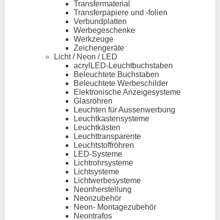
Transfermaterial
Transferpapiere und -folien
Verbundplatten
Werbegeschenke
Werkzeuge
Zeichengeräte
Licht / Neon / LED
acrylLED-Leuchtbuchstaben
Beleuchtete Buchstaben
Beleuchtete Werbeschilder
Elektronische Anzeigesysteme
Glasröhren
Leuchten für Aussenwerbung
Leuchtkastensysteme
Leuchtkästen
Leuchttransparente
Leuchtstoffröhren
LED-Systeme
Lichtrohrsysteme
Lichtsysteme
Lichtwerbesysteme
Neonherstellung
Neonzubehör
Neon- Montagezubehör
Neontrafos