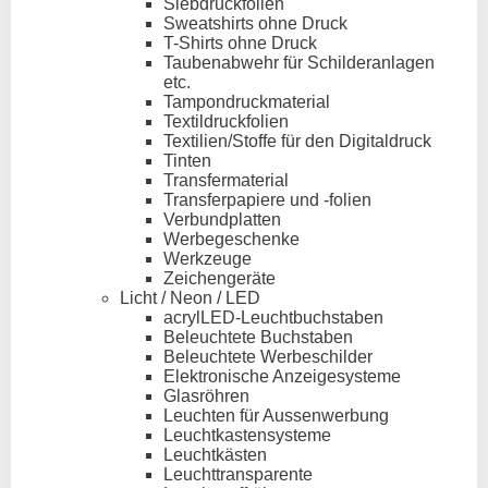
Siebdruckfolien
Sweatshirts ohne Druck
T-Shirts ohne Druck
Taubenabwehr für Schilderanlagen
etc.
Tampondruckmaterial
Textildruckfolien
Textilien/Stoffe für den Digitaldruck
Tinten
Transfermaterial
Transferpapiere und -folien
Verbundplatten
Werbegeschenke
Werkzeuge
Zeichengeräte
Licht / Neon / LED
acrylLED-Leuchtbuchstaben
Beleuchtete Buchstaben
Beleuchtete Werbeschilder
Elektronische Anzeigesysteme
Glasröhren
Leuchten für Aussenwerbung
Leuchtkastensysteme
Leuchtkästen
Leuchttransparente