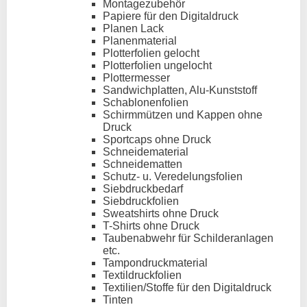
Montagezubehör
Papiere für den Digitaldruck
Planen Lack
Planenmaterial
Plotterfolien gelocht
Plotterfolien ungelocht
Plottermesser
Sandwichplatten, Alu-Kunststoff
Schablonenfolien
Schirmmützen und Kappen ohne
Druck
Sportcaps ohne Druck
Schneidematerial
Schneidematten
Schutz- u. Veredelungsfolien
Siebdruckbedarf
Siebdruckfolien
Sweatshirts ohne Druck
T-Shirts ohne Druck
Taubenabwehr für Schilderanlagen
etc.
Tampondruckmaterial
Textildruckfolien
Textilien/Stoffe für den Digitaldruck
Tinten