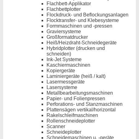
Flachbett-Applikator
Flachbettplotter
Flockdruck- und Beflockungsanlagen
Flocktransfer- und Klebesysteme
Formmaschinen und -pressen
Graviersysteme
Großformatdrucker
Heiß/Heizdraht-Schneidegeräte
Hybridplotter (drucken und
schneiden)
Ink-Jet Systeme
Kaschiermaschinen
Kopiergeräte
Laminiergeräte (heiß / kalt)
Lasermessgeräte
Lasersysteme
Metallbearbeitungsmaschinen
Papier- und Folienpressen
Perforations- und Stanzmaschinen
Plattensägen vertikal/horizontal
Rakelschleifmaschinen
Rollenschneideplotter
Scanner
Schneideplotter
Schneidemaschinen u. -geräte