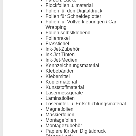
Flockfolien u. material
Folien für den Digitaldruck
Folien für Schneideplotter
Folien für Vollverklebungen / Car
Wrapping
Folien selbstklebend
Folienrakel
Frässtichel
Ink-Jet-Zubehör
Ink-Jet-Tinten
Ink-Jet-Medien
Kennzeichnungsmaterial
Klebebänder
Klebemittel
Kopiermaterial
Kunststoffmaterial
Lasermessgeräte
Laminatfolien
Lösemittel- u. Entschichtungsmaterial
Magnetfolien
Maskierfolien
Montagefolien
Montagezubehör
Papiere für den Digitaldruck