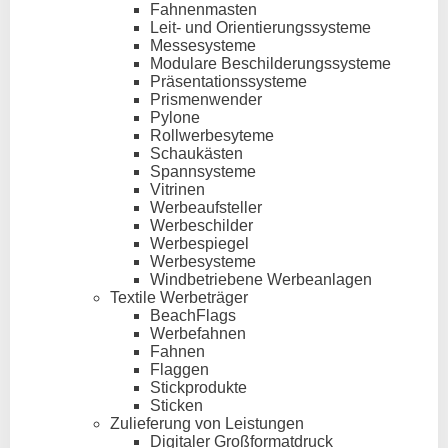
Fahnenmasten
Leit- und Orientierungssysteme
Messesysteme
Modulare Beschilderungssysteme
Präsentationssysteme
Prismenwender
Pylone
Rollwerbesyteme
Schaukästen
Spannsysteme
Vitrinen
Werbeaufsteller
Werbeschilder
Werbespiegel
Werbesysteme
Windbetriebene Werbeanlagen
Textile Werbeträger
BeachFlags
Werbefahnen
Fahnen
Flaggen
Stickprodukte
Sticken
Zulieferung von Leistungen
Digitaler Großformatdruck