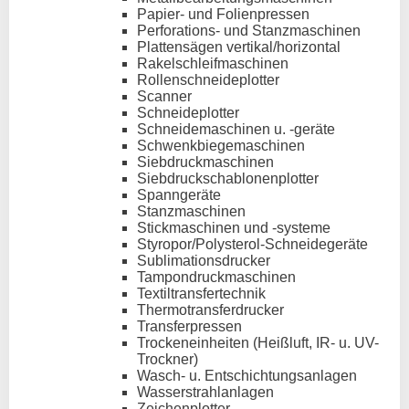
Papier- und Folienpressen
Perforations- und Stanzmaschinen
Plattensägen vertikal/horizontal
Rakelschleifmaschinen
Rollenschneideplotter
Scanner
Schneideplotter
Schneidemaschinen u. -geräte
Schwenkbiegemaschinen
Siebdruckmaschinen
Siebdruckschablonenplotter
Spanngeräte
Stanzmaschinen
Stickmaschinen und -systeme
Styropor/Polysterol-Schneidegeräte
Sublimationsdrucker
Tampondruckmaschinen
Textiltransfertechnik
Thermotransferdrucker
Transferpressen
Trockeneinheiten (Heißluft, IR- u. UV-
Trockner)
Wasch- u. Entschichtungsanlagen
Wasserstrahlanlagen
Zeichenplotter