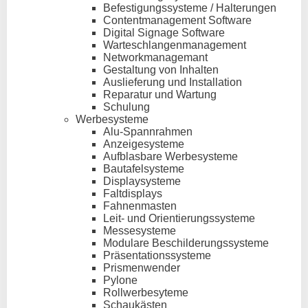
Befestigungssysteme / Halterungen
Contentmanagement Software
Digital Signage Software
Warteschlangenmanagement
Networkmanagemant
Gestaltung von Inhalten
Auslieferung und Installation
Reparatur und Wartung
Schulung
Werbesysteme
Alu-Spannrahmen
Anzeigesysteme
Aufblasbare Werbesysteme
Bautafelsysteme
Displaysysteme
Faltdisplays
Fahnenmasten
Leit- und Orientierungssysteme
Messesysteme
Modulare Beschilderungssysteme
Präsentationssysteme
Prismenwender
Pylone
Rollwerbesyteme
Schaukästen