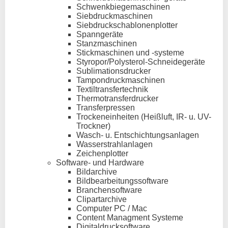
Schwenkbiegemaschinen
Siebdruckmaschinen
Siebdruckschablonenplotter
Spanngeräte
Stanzmaschinen
Stickmaschinen und -systeme
Styropor/Polysterol-Schneidegeräte
Sublimationsdrucker
Tampondruckmaschinen
Textiltransfertechnik
Thermotransferdrucker
Transferpressen
Trockeneinheiten (Heißluft, IR- u. UV-
Trockner)
Wasch- u. Entschichtungsanlagen
Wasserstrahlanlagen
Zeichenplotter
Software- und Hardware
Bildarchive
Bildbearbeitungssoftware
Branchensoftware
Clipartarchive
Computer PC / Mac
Content Managment Systeme
Digitaldrucksoftware