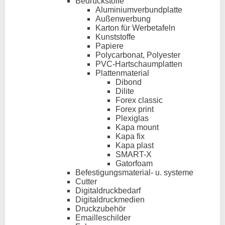
Bedruckstoffe
Aluminiumverbundplatte
Außenwerbung
Karton für Werbetafeln
Kunststoffe
Papiere
Polycarbonat, Polyester
PVC-Hartschaumplatten
Plattenmaterial
Dibond
Dilite
Forex classic
Forex print
Plexiglas
Kapa mount
Kapa fix
Kapa plast
SMART-X
Gatorfoam
Befestigungsmaterial- u. systeme
Cutter
Digitaldruckbedarf
Digitaldruckmedien
Druckzubehör
Emailleschilder