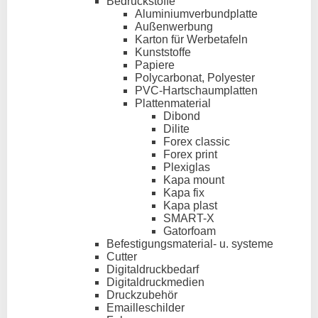
Bedruckstoffe
Aluminiumverbundplatte
Außenwerbung
Karton für Werbetafeln
Kunststoffe
Papiere
Polycarbonat, Polyester
PVC-Hartschaumplatten
Plattenmaterial
Dibond
Dilite
Forex classic
Forex print
Plexiglas
Kapa mount
Kapa fix
Kapa plast
SMART-X
Gatorfoam
Befestigungsmaterial- u. systeme
Cutter
Digitaldruckbedarf
Digitaldruckmedien
Druckzubehör
Emailleschilder