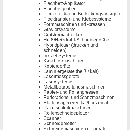
Flachbett-Applikator
Flachbettplotter
Flockdruck- und Beflockungsanlagen
Flocktransfer- und Klebesysteme
Formmaschinen und -pressen
Graviersysteme
Großformatdrucker
Heiß/Heizdraht-Schneidegeräte
Hybridplotter (drucken und
schneiden)
Ink-Jet Systeme
Kaschiermaschinen
Kopiergeräte
Laminiergeräte (heiß / kalt)
Lasermessgeräte
Lasersysteme
Metallbearbeitungsmaschinen
Papier- und Folienpressen
Perforations- und Stanzmaschinen
Plattensägen vertikal/horizontal
Rakelschleifmaschinen
Rollenschneideplotter
Scanner
Schneideplotter
Schneidemaschinen u. -geräte