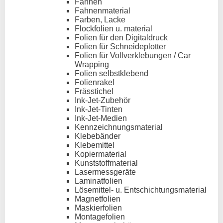
Fahnen
Fahnenmaterial
Farben, Lacke
Flockfolien u. material
Folien für den Digitaldruck
Folien für Schneideplotter
Folien für Vollverklebungen / Car
Wrapping
Folien selbstklebend
Folienrakel
Frässtichel
Ink-Jet-Zubehör
Ink-Jet-Tinten
Ink-Jet-Medien
Kennzeichnungsmaterial
Klebebänder
Klebemittel
Kopiermaterial
Kunststoffmaterial
Lasermessgeräte
Laminatfolien
Lösemittel- u. Entschichtungsmaterial
Magnetfolien
Maskierfolien
Montagefolien