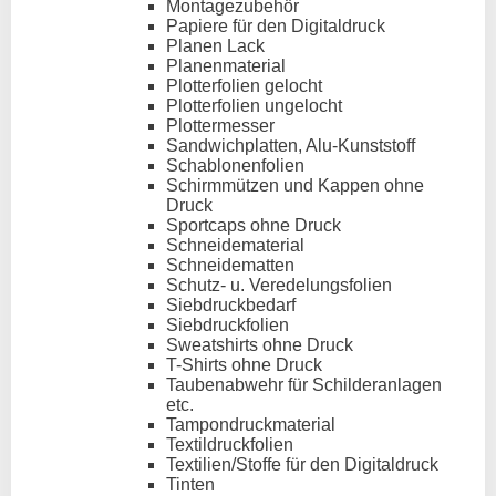
Montagezubehör
Papiere für den Digitaldruck
Planen Lack
Planenmaterial
Plotterfolien gelocht
Plotterfolien ungelocht
Plottermesser
Sandwichplatten, Alu-Kunststoff
Schablonenfolien
Schirmmützen und Kappen ohne
Druck
Sportcaps ohne Druck
Schneidematerial
Schneidematten
Schutz- u. Veredelungsfolien
Siebdruckbedarf
Siebdruckfolien
Sweatshirts ohne Druck
T-Shirts ohne Druck
Taubenabwehr für Schilderanlagen
etc.
Tampondruckmaterial
Textildruckfolien
Textilien/Stoffe für den Digitaldruck
Tinten