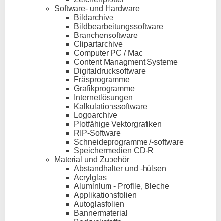
Software- und Hardware
Bildarchive
Bildbearbeitungssoftware
Branchensoftware
Clipartarchive
Computer PC / Mac
Content Managment Systeme
Digitaldrucksoftware
Fräsprogramme
Grafikprogramme
Internetlösungen
Kalkulationssoftware
Logoarchive
Plotfähige Vektorgrafiken
RIP-Software
Schneideprogramme /-software
Speichermedien CD-R
Material und Zubehör
Abstandhalter und -hülsen
Acrylglas
Aluminium - Profile, Bleche
Applikationsfolien
Autoglasfolien
Bannermaterial