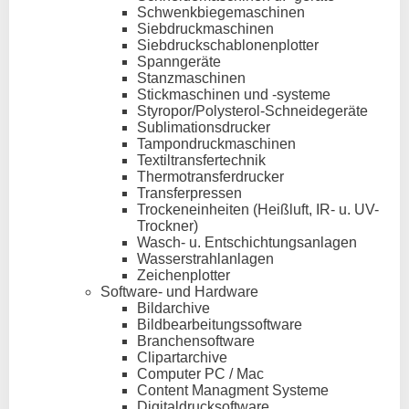
Schwenkbiegemaschinen
Siebdruckmaschinen
Siebdruckschablonenplotter
Spanngeräte
Stanzmaschinen
Stickmaschinen und -systeme
Styropor/Polysterol-Schneidegeräte
Sublimationsdrucker
Tampondruckmaschinen
Textiltransfertechnik
Thermotransferdrucker
Transferpressen
Trockeneinheiten (Heißluft, IR- u. UV-
Trockner)
Wasch- u. Entschichtungsanlagen
Wasserstrahlanlagen
Zeichenplotter
Software- und Hardware
Bildarchive
Bildbearbeitungssoftware
Branchensoftware
Clipartarchive
Computer PC / Mac
Content Managment Systeme
Digitaldrucksoftware