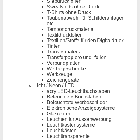
Siebdruckfolien
Sweatshirts ohne Druck
T-Shirts ohne Druck
Taubenabwehr für Schilderanlagen
etc.
Tampondruckmaterial
Textildruckfolien
Textilien/Stoffe für den Digitaldruck
Tinten
Transfermaterial
Transferpapiere und -folien
Verbundplatten
Werbegeschenke
Werkzeuge
Zeichengeräte
Licht / Neon / LED
acrylLED-Leuchtbuchstaben
Beleuchtete Buchstaben
Beleuchtete Werbeschilder
Elektronische Anzeigesysteme
Glasröhren
Leuchten für Aussenwerbung
Leuchtkastensysteme
Leuchtkästen
Leuchttransparente