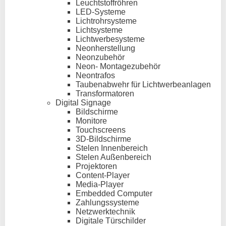
Leuchtstoffröhren
LED-Systeme
Lichtrohrsysteme
Lichtsysteme
Lichtwerbesysteme
Neonherstellung
Neonzubehör
Neon- Montagezubehör
Neontrafos
Taubenabwehr für Lichtwerbeanlagen
Transformatoren
Digital Signage
Bildschirme
Monitore
Touchscreens
3D-Bildschirme
Stelen Innenbereich
Stelen Außenbereich
Projektoren
Content-Player
Media-Player
Embedded Computer
Zahlungssysteme
Netzwerktechnik
Digitale Türschilder