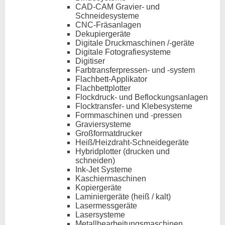
CAD-CAM Gravier- und
Schneidesysteme
CNC-Fräsanlagen
Dekupiergeräte
Digitale Druckmaschinen /-geräte
Digitale Fotografiesysteme
Digitiser
Farbtransferpressen- und -system
Flachbett-Applikator
Flachbettplotter
Flockdruck- und Beflockungsanlagen
Flocktransfer- und Klebesysteme
Formmaschinen und -pressen
Graviersysteme
Großformatdrucker
Heiß/Heizdraht-Schneidegeräte
Hybridplotter (drucken und
schneiden)
Ink-Jet Systeme
Kaschiermaschinen
Kopiergeräte
Laminiergeräte (heiß / kalt)
Lasermessgeräte
Lasersysteme
Metallbearbeitungsmaschinen