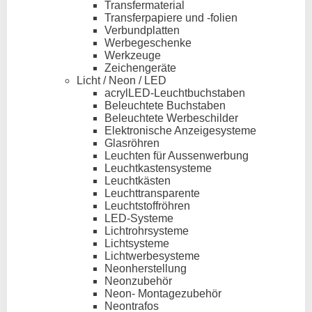
Transfermaterial
Transferpapiere und -folien
Verbundplatten
Werbegeschenke
Werkzeuge
Zeichengeräte
Licht / Neon / LED
acrylLED-Leuchtbuchstaben
Beleuchtete Buchstaben
Beleuchtete Werbeschilder
Elektronische Anzeigesysteme
Glasröhren
Leuchten für Aussenwerbung
Leuchtkastensysteme
Leuchtkästen
Leuchttransparente
Leuchtstoffröhren
LED-Systeme
Lichtrohrsysteme
Lichtsysteme
Lichtwerbesysteme
Neonherstellung
Neonzubehör
Neon- Montagezubehör
Neontrafos