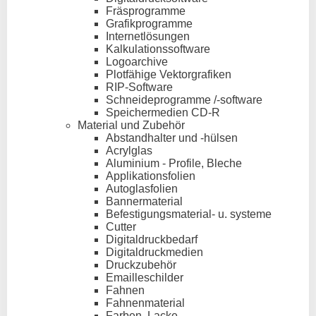
Fräsprogramme
Grafikprogramme
Internetlösungen
Kalkulationssoftware
Logoarchive
Plotfähige Vektorgrafiken
RIP-Software
Schneideprogramme /-software
Speichermedien CD-R
Material und Zubehör
Abstandhalter und -hülsen
Acrylglas
Aluminium - Profile, Bleche
Applikationsfolien
Autoglasfolien
Bannermaterial
Befestigungsmaterial- u. systeme
Cutter
Digitaldruckbedarf
Digitaldruckmedien
Druckzubehör
Emailleschilder
Fahnen
Fahnenmaterial
Farben, Lacke