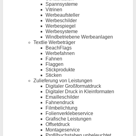
Spannsysteme
Vitrinen
Werbeaufsteller
Werbeschilder
Werbespiegel
Werbesysteme
Windbetriebene Werbeanlagen
Textlie Werbeträger
BeachFlags
Werbefahnen
Fahnen
Flaggen
Stickprodukte
Sticken
Zulieferung von Leistungen
Digitaler Großformatdruck
Digitaler Druck in Kleinformaten
Emailleschilder
Fahnendruck
Filmbelichtung
Folienverklebeservice
Grafische Leistungen
Offsetdruck
Montageservice
Profilbuchstaben unbeleuchtet