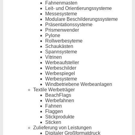
Fahnenmasten
Leit- und Orientierungssysteme
Messesysteme
Modulare Beschilderungssysteme
Präsentationssysteme
Prismenwender
Pylone
Rollwerbesyteme
Schaukästen
Spannsysteme
Vitrinen
Werbeaufsteller
Werbeschilder
Werbespiegel
Werbesysteme
Windbetriebene Werbeanlagen
Textile Werbeträger
BeachFlags
Werbefahnen
Fahnen
Flaggen
Stickprodukte
Sticken
Zulieferung von Leistungen
Digitaler Großformatdruck