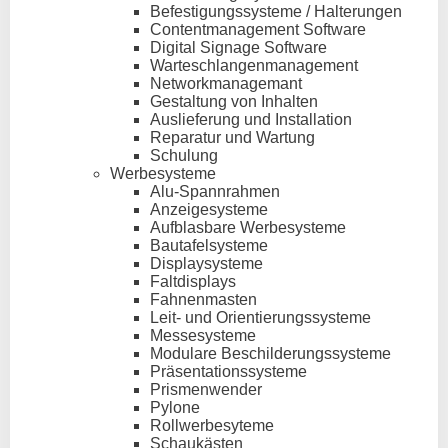
Befestigungssysteme / Halterungen
Contentmanagement Software
Digital Signage Software
Warteschlangenmanagement
Networkmanagemant
Gestaltung von Inhalten
Auslieferung und Installation
Reparatur und Wartung
Schulung
Werbesysteme
Alu-Spannrahmen
Anzeigesysteme
Aufblasbare Werbesysteme
Bautafelsysteme
Displaysysteme
Faltdisplays
Fahnenmasten
Leit- und Orientierungssysteme
Messesysteme
Modulare Beschilderungssysteme
Präsentationssysteme
Prismenwender
Pylone
Rollwerbesyteme
Schaukästen