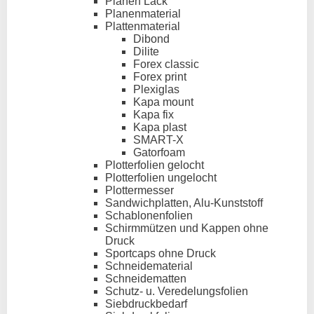
Planen Lack
Planenmaterial
Plattenmaterial
Dibond
Dilite
Forex classic
Forex print
Plexiglas
Kapa mount
Kapa fix
Kapa plast
SMART-X
Gatorfoam
Plotterfolien gelocht
Plotterfolien ungelocht
Plottermesser
Sandwichplatten, Alu-Kunststoff
Schablonenfolien
Schirmmützen und Kappen ohne
Druck
Sportcaps ohne Druck
Schneidematerial
Schneidematten
Schutz- u. Veredelungsfolien
Siebdruckbedarf