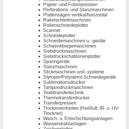
Papier- und Folienpressen
Perforations- und Stanzmaschinen
Plattensägen vertikal/horizontal
Rakelschleifmaschinen
Rollenschneideplotter
Scanner
Schneideplotter
Schneidemaschinen u. -geräte
Schwenkbiegemaschinen
Siebdruckmaschinen
Siebdruckschablonenplotter
Spanngeräte
Stanzmaschinen
Stickmaschinen und -systeme
Styropor/Polysterol-Schneidegeräte
Sublimationsdrucker
Tampondruckmaschinen
Textiltransfertechnik
Thermotransferdrucker
Transferpressen
Trockeneinheiten (Heißluft, IR- u. UV-
Trockner)
Wasch- u. Entschichtungsanlagen
Wasserstrahlanlagen
Zeichenplotter