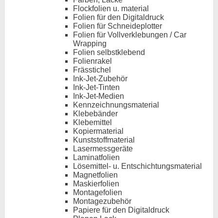
Flockfolien u. material
Folien für den Digitaldruck
Folien für Schneideplotter
Folien für Vollverklebungen / Car
Wrapping
Folien selbstklebend
Folienrakel
Frässtichel
Ink-Jet-Zubehör
Ink-Jet-Tinten
Ink-Jet-Medien
Kennzeichnungsmaterial
Klebebänder
Klebemittel
Kopiermaterial
Kunststoffmaterial
Lasermessgeräte
Laminatfolien
Lösemittel- u. Entschichtungsmaterial
Magnetfolien
Maskierfolien
Montagefolien
Montagezubehör
Papiere für den Digitaldruck