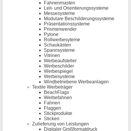
Fahnenmasten
Leit- und Orientierungssysteme
Messesysteme
Modulare Beschilderungssysteme
Präsentationssysteme
Prismenwender
Pylone
Rollwerbesyteme
Schaukästen
Spannsysteme
Vitrinen
Werbeaufsteller
Werbeschilder
Werbespiegel
Werbesysteme
Windbetriebene Werbeanlagen
Textile Werbeträger
BeachFlags
Werbefahnen
Fahnen
Flaggen
Stickprodukte
Sticken
Zulieferung von Leistungen
Digitaler Großformatdruck