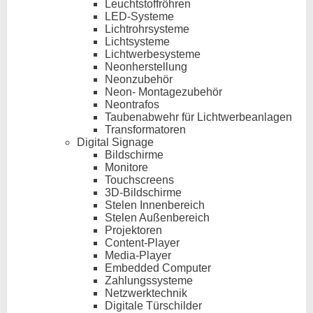
Leuchtstoffröhren
LED-Systeme
Lichtrohrsysteme
Lichtsysteme
Lichtwerbesysteme
Neonherstellung
Neonzubehör
Neon- Montagezubehör
Neontrafos
Taubenabwehr für Lichtwerbeanlagen
Transformatoren
Digital Signage
Bildschirme
Monitore
Touchscreens
3D-Bildschirme
Stelen Innenbereich
Stelen Außenbereich
Projektoren
Content-Player
Media-Player
Embedded Computer
Zahlungssysteme
Netzwerktechnik
Digitale Türschilder