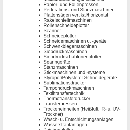
Papier- und Folienpressen
Perforations- und Stanzmaschinen
Plattensägen vertikal/horizontal
Rakelschleifmaschinen
Rollenschneideplotter
Scanner
Schneideplotter
Schneidemaschinen u. -geräte
Schwenkbiegemaschinen
Siebdruckmaschinen
Siebdruckschablonenplotter
Spanngeräte
Stanzmaschinen
Stickmaschinen und -systeme
Styropor/Polysterol-Schneidegeräte
Sublimationsdrucker
Tampondruckmaschinen
Textiltransfertechnik
Thermotransferdrucker
Transferpressen
Trockeneinheiten (Heißluft, IR- u. UV-
Trockner)
Wasch- u. Entschichtungsanlagen
Wasserstrahlanlagen
Zeichenplotter