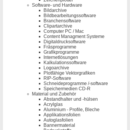
Software- und Hardware
Bildarchive
Bildbearbeitungssoftware
Branchensoftware
Clipartarchive
Computer PC / Mac
Content Managment Systeme
Digitaldrucksoftware
Fräsprogramme
Grafikprogramme
Internetlösungen
Kalkulationssoftware
Logoarchive
Plotfähige Vektorgrafiken
RIP-Software
Schneideprogramme /-software
Speichermedien CD-R
Material und Zubehör
Abstandhalter und -hülsen
Acrylglas
Aluminium - Profile, Bleche
Applikationsfolien
Autoglasfolien
Bannermaterial