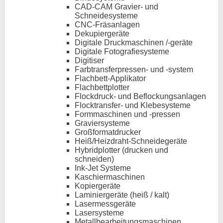
CAD-CAM Gravier- und
Schneidesysteme
CNC-Fräsanlagen
Dekupiergeräte
Digitale Druckmaschinen /-geräte
Digitale Fotografiesysteme
Digitiser
Farbtransferpressen- und -system
Flachbett-Applikator
Flachbettplotter
Flockdruck- und Beflockungsanlagen
Flocktransfer- und Klebesysteme
Formmaschinen und -pressen
Graviersysteme
Großformatdrucker
Heiß/Heizdraht-Schneidegeräte
Hybridplotter (drucken und
schneiden)
Ink-Jet Systeme
Kaschiermaschinen
Kopiergeräte
Laminiergeräte (heiß / kalt)
Lasermessgeräte
Lasersysteme
Metallbearbeitungsmaschinen