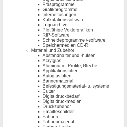
Fräsprogramme
Grafikprogramme
Internetlösungen
Kalkulationssoftware
Logoarchive
Plotfähige Vektorgrafiken
RIP-Software
Schneideprogramme /-software
Speichermedien CD-R
Material und Zubehör
Abstandhalter und -hülsen
Acrylglas
Aluminium - Profile, Bleche
Applikationsfolien
Autoglasfolien
Bannermaterial
Befestigungsmaterial- u. systeme
Cutter
Digitaldruckbedarf
Digitaldruckmedien
Druckzubehör
Emailleschilder
Fahnen
Fahnenmaterial
Farben, Lacke