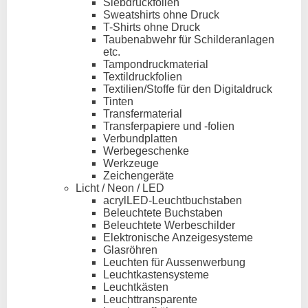
Siebdruckfolien
Sweatshirts ohne Druck
T-Shirts ohne Druck
Taubenabwehr für Schilderanlagen
etc.
Tampondruckmaterial
Textildruckfolien
Textilien/Stoffe für den Digitaldruck
Tinten
Transfermaterial
Transferpapiere und -folien
Verbundplatten
Werbegeschenke
Werkzeuge
Zeichengeräte
Licht / Neon / LED
acrylLED-Leuchtbuchstaben
Beleuchtete Buchstaben
Beleuchtete Werbeschilder
Elektronische Anzeigesysteme
Glasröhren
Leuchten für Aussenwerbung
Leuchtkastensysteme
Leuchtkästen
Leuchttransparente