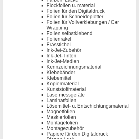
Flockfolien u. material
Folien für den Digitaldruck
Folien für Schneideplotter
Folien für Vollverklebungen / Car
Wrapping
Folien selbstklebend
Folienrakel
Frässtichel
Ink-Jet-Zubehör
Ink-Jet-Tinten
Ink-Jet-Medien
Kennzeichnungsmaterial
Klebebänder
Klebemittel
Kopiermaterial
Kunststoffmaterial
Lasermessgeräte
Laminatfolien
Lösemittel- u. Entschichtungsmaterial
Magnetfolien
Maskierfolien
Montagefolien
Montagezubehör
Papiere für den Digitaldruck