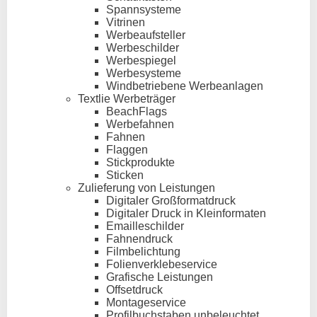
Spannsysteme
Vitrinen
Werbeaufsteller
Werbeschilder
Werbespiegel
Werbesysteme
Windbetriebene Werbeanlagen
Textlie Werbeträger
BeachFlags
Werbefahnen
Fahnen
Flaggen
Stickprodukte
Sticken
Zulieferung von Leistungen
Digitaler Großformatdruck
Digitaler Druck in Kleinformaten
Emailleschilder
Fahnendruck
Filmbelichtung
Folienverklebeservice
Grafische Leistungen
Offsetdruck
Montageservice
Profilbuchstaben unbeleuchtet