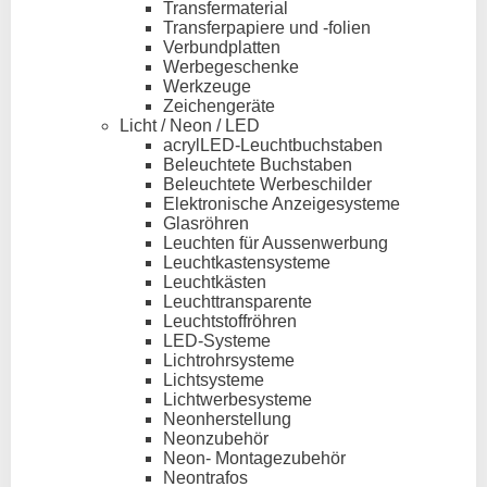
Transfermaterial
Transferpapiere und -folien
Verbundplatten
Werbegeschenke
Werkzeuge
Zeichengeräte
Licht / Neon / LED
acrylLED-Leuchtbuchstaben
Beleuchtete Buchstaben
Beleuchtete Werbeschilder
Elektronische Anzeigesysteme
Glasröhren
Leuchten für Aussenwerbung
Leuchtkastensysteme
Leuchtkästen
Leuchttransparente
Leuchtstoffröhren
LED-Systeme
Lichtrohrsysteme
Lichtsysteme
Lichtwerbesysteme
Neonherstellung
Neonzubehör
Neon- Montagezubehör
Neontrafos