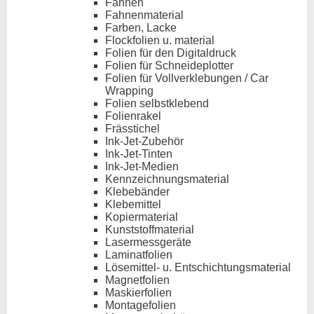
Fahnen
Fahnenmaterial
Farben, Lacke
Flockfolien u. material
Folien für den Digitaldruck
Folien für Schneideplotter
Folien für Vollverklebungen / Car
Wrapping
Folien selbstklebend
Folienrakel
Frässtichel
Ink-Jet-Zubehör
Ink-Jet-Tinten
Ink-Jet-Medien
Kennzeichnungsmaterial
Klebebänder
Klebemittel
Kopiermaterial
Kunststoffmaterial
Lasermessgeräte
Laminatfolien
Lösemittel- u. Entschichtungsmaterial
Magnetfolien
Maskierfolien
Montagefolien