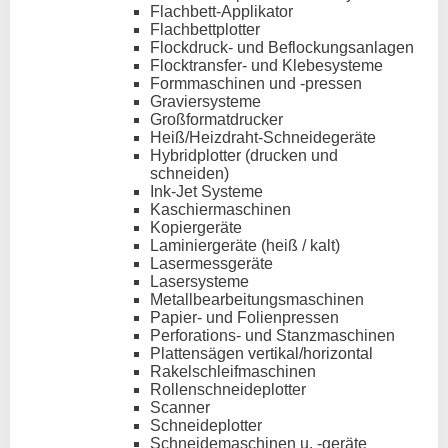
Flachbett-Applikator
Flachbettplotter
Flockdruck- und Beflockungsanlagen
Flocktransfer- und Klebesysteme
Formmaschinen und -pressen
Graviersysteme
Großformatdrucker
Heiß/Heizdraht-Schneidegeräte
Hybridplotter (drucken und
schneiden)
Ink-Jet Systeme
Kaschiermaschinen
Kopiergeräte
Laminiergeräte (heiß / kalt)
Lasermessgeräte
Lasersysteme
Metallbearbeitungsmaschinen
Papier- und Folienpressen
Perforations- und Stanzmaschinen
Plattensägen vertikal/horizontal
Rakelschleifmaschinen
Rollenschneideplotter
Scanner
Schneideplotter
Schneidemaschinen u. -geräte