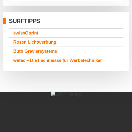
SURFTIPPS
swissQprint
Rosen Lichtwerbung
Buth Graviersysteme
wetec – Die Fachmesse für Werbetechniker