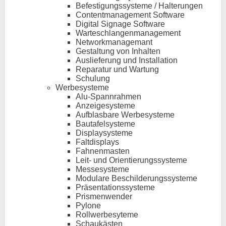
Befestigungssysteme / Halterungen
Contentmanagement Software
Digital Signage Software
Warteschlangenmanagement
Networkmanagemant
Gestaltung von Inhalten
Auslieferung und Installation
Reparatur und Wartung
Schulung
Werbesysteme
Alu-Spannrahmen
Anzeigesysteme
Aufblasbare Werbesysteme
Bautafelsysteme
Displaysysteme
Faltdisplays
Fahnenmasten
Leit- und Orientierungssysteme
Messesysteme
Modulare Beschilderungssysteme
Präsentationssysteme
Prismenwender
Pylone
Rollwerbesyteme
Schaukästen