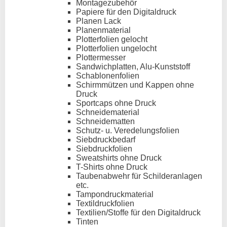
Montagezubehör
Papiere für den Digitaldruck
Planen Lack
Planenmaterial
Plotterfolien gelocht
Plotterfolien ungelocht
Plottermesser
Sandwichplatten, Alu-Kunststoff
Schablonenfolien
Schirmmützen und Kappen ohne
Druck
Sportcaps ohne Druck
Schneidematerial
Schneidematten
Schutz- u. Veredelungsfolien
Siebdruckbedarf
Siebdruckfolien
Sweatshirts ohne Druck
T-Shirts ohne Druck
Taubenabwehr für Schilderanlagen
etc.
Tampondruckmaterial
Textildruckfolien
Textilien/Stoffe für den Digitaldruck
Tinten