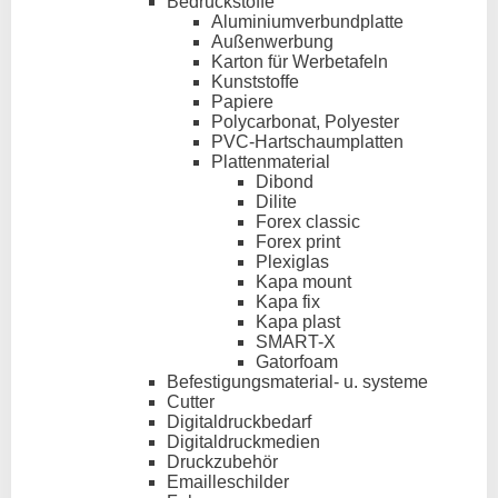
Bedruckstoffe
Aluminiumverbundplatte
Außenwerbung
Karton für Werbetafeln
Kunststoffe
Papiere
Polycarbonat, Polyester
PVC-Hartschaumplatten
Plattenmaterial
Dibond
Dilite
Forex classic
Forex print
Plexiglas
Kapa mount
Kapa fix
Kapa plast
SMART-X
Gatorfoam
Befestigungsmaterial- u. systeme
Cutter
Digitaldruckbedarf
Digitaldruckmedien
Druckzubehör
Emailleschilder