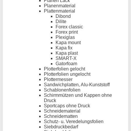
Planen Lack
Planenmaterial
Plattenmaterial
Dibond
Dilite
Forex classic
Forex print
Plexiglas
Kapa mount
Kapa fix
Kapa plast
SMART-X
Gatorfoam
Plotterfolien gelocht
Plotterfolien ungelocht
Plottermesser
Sandwichplatten, Alu-Kunststoff
Schablonenfolien
Schirmmützen und Kappen ohne
Druck
Sportcaps ohne Druck
Schneidematerial
Schneidematten
Schutz- u. Veredelungsfolien
Siebdruckbedarf