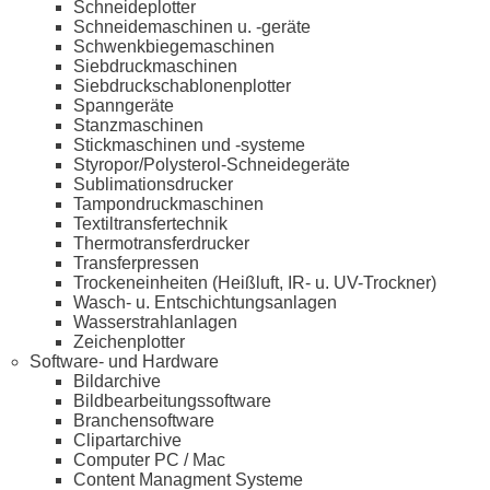
Schneideplotter
Schneidemaschinen u. -geräte
Schwenkbiegemaschinen
Siebdruckmaschinen
Siebdruckschablonenplotter
Spanngeräte
Stanzmaschinen
Stickmaschinen und -systeme
Styropor/Polysterol-Schneidegeräte
Sublimationsdrucker
Tampondruckmaschinen
Textiltransfertechnik
Thermotransferdrucker
Transferpressen
Trockeneinheiten (Heißluft, IR- u. UV-Trockner)
Wasch- u. Entschichtungsanlagen
Wasserstrahlanlagen
Zeichenplotter
Software- und Hardware
Bildarchive
Bildbearbeitungssoftware
Branchensoftware
Clipartarchive
Computer PC / Mac
Content Managment Systeme