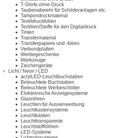
T-Shirts ohne Druck
Taubenabwehr für Schilderanlagen etc.
Tampondruckmaterial
Textildruckfolien
Textilien/Stoffe für den Digitaldruck
Tinten
Transfermaterial
Transferpapiere und -folien
Verbundplatten
Werbegeschenke
Werkzeuge
Zeichengeräte
Licht / Neon / LED
acrylLED-Leuchtbuchstaben
Beleuchtete Buchstaben
Beleuchtete Werbeschilder
Elektronische Anzeigesysteme
Glasröhren
Leuchten für Aussenwerbung
Leuchtkastensysteme
Leuchtkästen
Leuchttransparente
Leuchtstoffröhren
LED-Systeme
Lichtrohrsysteme