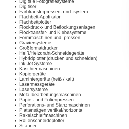
Digitale Fotografiesysteme
Digitiser
Farbtransferpressen- und -system
Flachbett-Applikator
Flachbettplotter
Flockdruck- und Beflockungsanlagen
Flocktransfer- und Klebesysteme
Formmaschinen und -pressen
Graviersysteme
Großformatdrucker
Heiß/Heizdraht-Schneidegeräte
Hybridplotter (drucken und schneiden)
Ink-Jet Systeme
Kaschiermaschinen
Kopiergeräte
Laminiergeräte (heiß / kalt)
Lasermessgeräte
Lasersysteme
Metallbearbeitungsmaschinen
Papier- und Folienpressen
Perforations- und Stanzmaschinen
Plattensägen vertikal/horizontal
Rakelschleifmaschinen
Rollenschneideplotter
Scanner