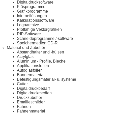
Digitaldrucksoftware
Fräsprogramme
Grafikprogramme
Internetlösungen
Kalkulationssoftware
Logoarchive
Plotfähige Vektorgrafiken
RIP-Software
Schneideprogramme /-software
Speichermedien CD-R
Material und Zubehör
Abstandhalter und -hülsen
Acrylglas
Aluminium - Profile, Bleche
Applikationsfolien
Autoglasfolien
Bannermaterial
Befestigungsmaterial- u. systeme
Cutter
Digitaldruckbedarf
Digitaldruckmedien
Druckzubehör
Emailleschilder
Fahnen
Fahnenmaterial