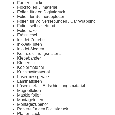
Farben, Lacke
Flockfolien u. material
Folien für den Digitaldruck
Folien für Schneideplotter
Folien für Vollverklebungen / Car Wrapping
Folien selbstklebend
Folienrakel
Frässtichel
Ink-Jet-Zubehör
Ink-Jet-Tinten
Ink-Jet-Medien
Kennzeichnungsmaterial
Klebebänder
Klebemittel
Kopiermaterial
Kunststoffmaterial
Lasermessgeräte
Laminatfolien
Lösemittel- u. Entschichtungsmaterial
Magnetfolien
Maskierfolien
Montagefolien
Montagezubehör
Papiere für den Digitaldruck
Planen Lack