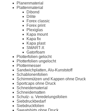
Planenmaterial
Plattenmaterial
Dibond
Dilite
Forex classic
Forex print
Plexiglas
Kapa mount
Kapa fix
Kapa plast
SMART-X
Gatorfoam
Plotterfolien gelocht
Plotterfolien ungelocht
Plottermesser
Sandwichplatten, Alu-Kunststoff
Schablonenfolien
Schirmmützen und Kappen ohne Druck
Sportcaps ohne Druck
Schneidematerial
Schneidematten
Schutz- u. Veredelungsfolien
Siebdruckbedarf
Siebdruckfolien
Sweatshirts ohne Druck