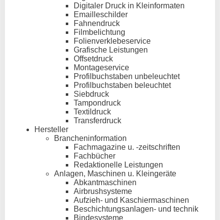
Digitaler Druck in Kleinformaten
Emailleschilder
Fahnendruck
Filmbelichtung
Folienverklebeservice
Grafische Leistungen
Offsetdruck
Montageservice
Profilbuchstaben unbeleuchtet
Profilbuchstaben beleuchtet
Siebdruck
Tampondruck
Textildruck
Transferdruck
Hersteller
Brancheninformation
Fachmagazine u. -zeitschriften
Fachbücher
Redaktionelle Leistungen
Anlagen, Maschinen u. Kleingeräte
Abkantmaschinen
Airbrushsysteme
Aufzieh- und Kaschiermaschinen
Beschichtungsanlagen- und technik
Bindesysteme