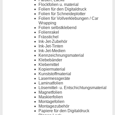
Flockfolien u. material
Folien für den Digitaldruck
Folien für Schneideplotter
Folien für Vollverklebungen / Car
Wrapping
Folien selbstklebend
Folienrakel
Frässtichel
Ink-Jet-Zubehör
Ink-Jet-Tinten
Ink-Jet-Medien
Kennzeichnungsmaterial
Klebebänder
Klebemittel
Kopiermaterial
Kunststoffmaterial
Lasermessgeräte
Laminatfolien
Lösemittel- u. Entschichtungsmaterial
Magnetfolien
Maskierfolien
Montagefolien
Montagezubehör
Papiere für den Digitaldruck