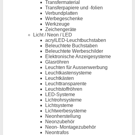
Transfermaterial
Transferpapiere und -folien
Verbundplatten
Werbegeschenke
Werkzeuge
Zeichengeräte
Licht / Neon / LED
acrylLED-Leuchtbuchstaben
Beleuchtete Buchstaben
Beleuchtete Werbeschilder
Elektronische Anzeigesysteme
Glasröhren
Leuchten für Aussenwerbung
Leuchtkastensysteme
Leuchtkästen
Leuchttransparente
Leuchtstoffröhren
LED-Systeme
Lichtrohrsysteme
Lichtsysteme
Lichtwerbesysteme
Neonherstellung
Neonzubehör
Neon- Montagezubehör
Neontrafos