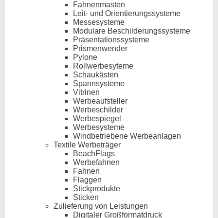
Fahnenmasten
Leit- und Orientierungssysteme
Messesysteme
Modulare Beschilderungssysteme
Präsentationssysteme
Prismenwender
Pylone
Rollwerbesyteme
Schaukästen
Spannsysteme
Vitrinen
Werbeaufsteller
Werbeschilder
Werbespiegel
Werbesysteme
Windbetriebene Werbeanlagen
Textile Werbeträger
BeachFlags
Werbefahnen
Fahnen
Flaggen
Stickprodukte
Sticken
Zulieferung von Leistungen
Digitaler Großformatdruck