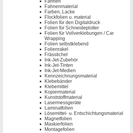
Fahnen
Fahnenmaterial
Farben, Lacke
Flockfolien u. material
Folien für den Digitaldruck
Folien für Schneideplotter
Folien für Vollverklebungen / Car
Wrapping
Folien selbstklebend
Folienrakel
Frässtichel
Ink-Jet-Zubehör
Ink-Jet-Tinten
Ink-Jet-Medien
Kennzeichnungsmaterial
Klebebänder
Klebemittel
Kopiermaterial
Kunststoffmaterial
Lasermessgeräte
Laminatfolien
Lösemittel- u. Entschichtungsmaterial
Magnetfolien
Maskierfolien
Montagefolien