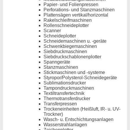
Papier- und Folienpressen
Perforations- und Stanzmaschinen
Plattensägen vertikal/horizontal
Rakelschleifmaschinen
Rollenschneideplotter
Scanner
Schneideplotter
Schneidemaschinen u. -geräte
Schwenkbiegemaschinen
Siebdruckmaschinen
Siebdruckschablonenplotter
Spanngeräte
Stanzmaschinen
Stickmaschinen und -systeme
Styropor/Polysterol-Schneidegeräte
Sublimationsdrucker
Tampondruckmaschinen
Textiltransfertechnik
Thermotransferdrucker
Transferpressen
Trockeneinheiten (Heißluft, IR- u. UV-
Trockner)
Wasch- u. Entschichtungsanlagen
Wasserstrahlanlagen
Zeichenplotter