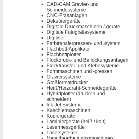
CAD-CAM Gravier- und
Schneidesysteme
CNC-Fräsanlagen
Dekupiergeräte
Digitale Druckmaschinen /-geräte
Digitale Fotografiesysteme
Digitiser
Farbtransferpressen- und -system
Flachbett-Applikator
Flachbettplotter
Flockdruck- und Beflockungsanlagen
Flocktransfer- und Klebesysteme
Formmaschinen und -pressen
Graviersysteme
Großformatdrucker
Heiß/Heizdraht-Schneidegeräte
Hybridplotter (drucken und
schneiden)
Ink-Jet Systeme
Kaschiermaschinen
Kopiergeräte
Laminiergeräte (heiß / kalt)
Lasermessgeräte
Lasersysteme
Metallbearbeitungsmaschinen