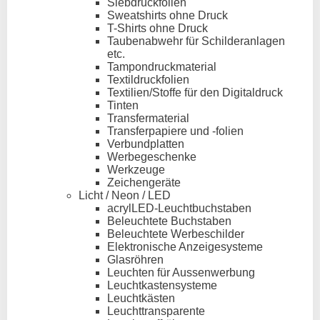
Siebdruckfolien
Sweatshirts ohne Druck
T-Shirts ohne Druck
Taubenabwehr für Schilderanlagen
etc.
Tampondruckmaterial
Textildruckfolien
Textilien/Stoffe für den Digitaldruck
Tinten
Transfermaterial
Transferpapiere und -folien
Verbundplatten
Werbegeschenke
Werkzeuge
Zeichengeräte
Licht / Neon / LED
acrylLED-Leuchtbuchstaben
Beleuchtete Buchstaben
Beleuchtete Werbeschilder
Elektronische Anzeigesysteme
Glasröhren
Leuchten für Aussenwerbung
Leuchtkastensysteme
Leuchtkästen
Leuchttransparente