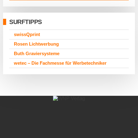
SURFTIPPS
swissQprint
Rosen Lichtwerbung
Buth Graviersysteme
wetec – Die Fachmesse für Werbetechniker