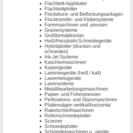
Flachbett-Applikator
Flachbettplotter
Flockdruck- und Beflockungsanlagen
Flocktransfer- und Klebesysteme
Formmaschinen und -pressen
Graviersysteme
Großformatdrucker
Heiß/Heizdraht-Schneidegeräte
Hybridplotter (drucken und
schneiden)
Ink-Jet Systeme
Kaschiermaschinen
Kopiergeräte
Laminiergeräte (heiß / kalt)
Lasermessgeräte
Lasersysteme
Metallbearbeitungsmaschinen
Papier- und Folienpressen
Perforations- und Stanzmaschinen
Plattensägen vertikal/horizontal
Rakelschleifmaschinen
Rollenschneideplotter
Scanner
Schneideplotter
Schneidemaschinen u. -geräte