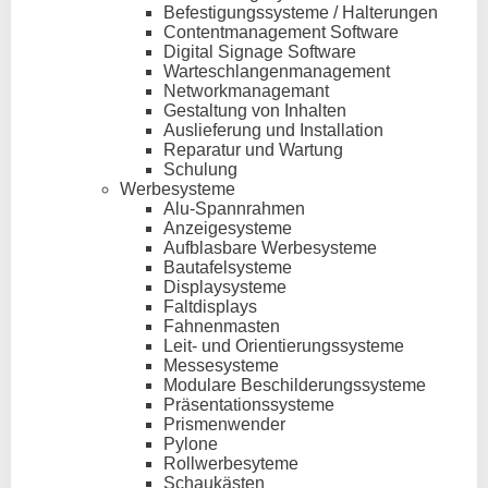
Befestigungssysteme / Halterungen
Contentmanagement Software
Digital Signage Software
Warteschlangenmanagement
Networkmanagemant
Gestaltung von Inhalten
Auslieferung und Installation
Reparatur und Wartung
Schulung
Werbesysteme
Alu-Spannrahmen
Anzeigesysteme
Aufblasbare Werbesysteme
Bautafelsysteme
Displaysysteme
Faltdisplays
Fahnenmasten
Leit- und Orientierungssysteme
Messesysteme
Modulare Beschilderungssysteme
Präsentationssysteme
Prismenwender
Pylone
Rollwerbesyteme
Schaukästen