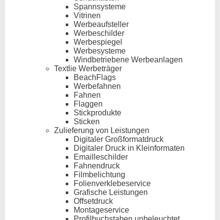
Spannsysteme
Vitrinen
Werbeaufsteller
Werbeschilder
Werbespiegel
Werbesysteme
Windbetriebene Werbeanlagen
Textlie Werbeträger
BeachFlags
Werbefahnen
Fahnen
Flaggen
Stickprodukte
Sticken
Zulieferung von Leistungen
Digitaler Großformatdruck
Digitaler Druck in Kleinformaten
Emailleschilder
Fahnendruck
Filmbelichtung
Folienverklebeservice
Grafische Leistungen
Offsetdruck
Montageservice
Profilbuchstaben unbeleuchtet