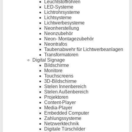
Leuchtstoffröhren
LED-Systeme
Lichtrohrsysteme
Lichtsysteme
Lichtwerbesysteme
Neonherstellung
Neonzubehör
Neon- Montagezubehör
Neontrafos
Taubenabwehr für Lichtwerbeanlagen
Transformatoren
Digital Signage
Bildschirme
Monitore
Touchscreens
3D-Bildschirme
Stelen Innenbereich
Stelen Außenbereich
Projektoren
Content-Player
Media-Player
Embedded Computer
Zahlungssysteme
Netzwerktechnik
Digitale Türschilder