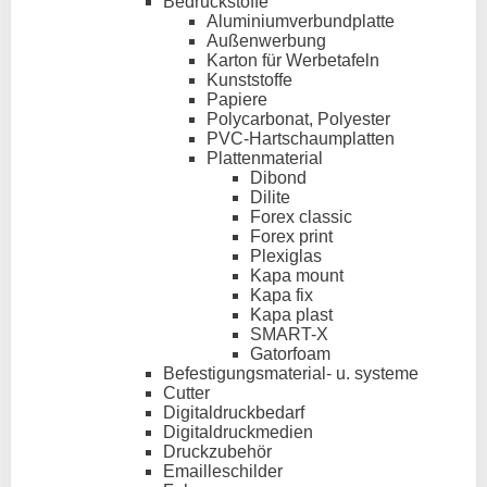
Bedruckstoffe
Aluminiumverbundplatte
Außenwerbung
Karton für Werbetafeln
Kunststoffe
Papiere
Polycarbonat, Polyester
PVC-Hartschaumplatten
Plattenmaterial
Dibond
Dilite
Forex classic
Forex print
Plexiglas
Kapa mount
Kapa fix
Kapa plast
SMART-X
Gatorfoam
Befestigungsmaterial- u. systeme
Cutter
Digitaldruckbedarf
Digitaldruckmedien
Druckzubehör
Emailleschilder