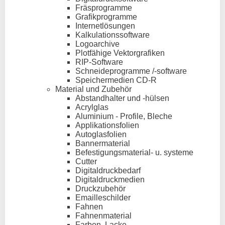
Fräsprogramme
Grafikprogramme
Internetlösungen
Kalkulationssoftware
Logoarchive
Plotfähige Vektorgrafiken
RIP-Software
Schneideprogramme /-software
Speichermedien CD-R
Material und Zubehör
Abstandhalter und -hülsen
Acrylglas
Aluminium - Profile, Bleche
Applikationsfolien
Autoglasfolien
Bannermaterial
Befestigungsmaterial- u. systeme
Cutter
Digitaldruckbedarf
Digitaldruckmedien
Druckzubehör
Emailleschilder
Fahnen
Fahnenmaterial
Farben, Lacke