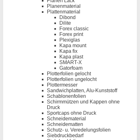
Planen Lack
Planenmaterial
Plattenmaterial
Dibond
Dilite
Forex classic
Forex print
Plexiglas
Kapa mount
Kapa fix
Kapa plast
SMART-X
Gatorfoam
Plotterfolien gelocht
Plotterfolien ungelocht
Plottermesser
Sandwichplatten, Alu-Kunststoff
Schablonenfolien
Schirmmützen und Kappen ohne
Druck
Sportcaps ohne Druck
Schneidematerial
Schneidematten
Schutz- u. Veredelungsfolien
Siebdruckbedarf