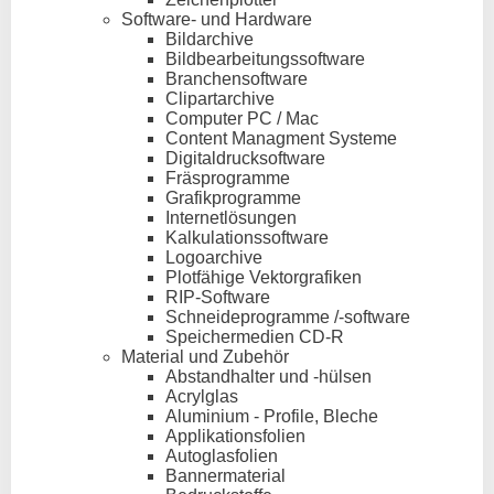
Software- und Hardware
Bildarchive
Bildbearbeitungssoftware
Branchensoftware
Clipartarchive
Computer PC / Mac
Content Managment Systeme
Digitaldrucksoftware
Fräsprogramme
Grafikprogramme
Internetlösungen
Kalkulationssoftware
Logoarchive
Plotfähige Vektorgrafiken
RIP-Software
Schneideprogramme /-software
Speichermedien CD-R
Material und Zubehör
Abstandhalter und -hülsen
Acrylglas
Aluminium - Profile, Bleche
Applikationsfolien
Autoglasfolien
Bannermaterial