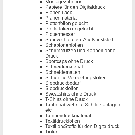
Montagezubehör
Papiere für den Digitaldruck
Planen Lack
Planenmaterial
Plotterfolien gelocht
Plotterfolien ungelocht
Plottermesser
Sandwichplatten, Alu-Kunststoff
Schablonenfolien
Schirmmützen und Kappen ohne
Druck
Sportcaps ohne Druck
Schneidematerial
Schneidematten
Schutz- u. Veredelungsfolien
Siebdruckbedarf
Siebdruckfolien
Sweatshirts ohne Druck
T-Shirts ohne Druck
Taubenabwehr für Schilderanlagen
etc.
Tampondruckmaterial
Textildruckfolien
Textilien/Stoffe für den Digitaldruck
Tinten