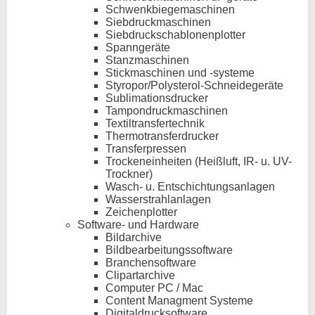
Schwenkbiegemaschinen
Siebdruckmaschinen
Siebdruckschablonenplotter
Spanngeräte
Stanzmaschinen
Stickmaschinen und -systeme
Styropor/Polysterol-Schneidegeräte
Sublimationsdrucker
Tampondruckmaschinen
Textiltransfertechnik
Thermotransferdrucker
Transferpressen
Trockeneinheiten (Heißluft, IR- u. UV-
Trockner)
Wasch- u. Entschichtungsanlagen
Wasserstrahlanlagen
Zeichenplotter
Software- und Hardware
Bildarchive
Bildbearbeitungssoftware
Branchensoftware
Clipartarchive
Computer PC / Mac
Content Managment Systeme
Digitaldrucksoftware