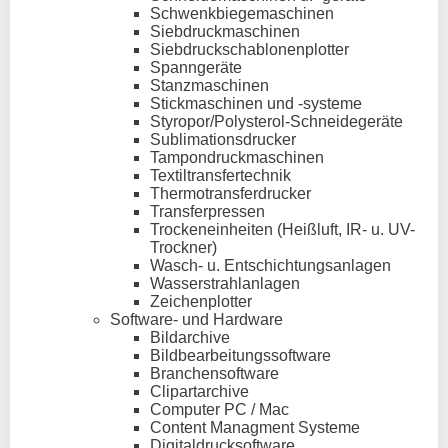
Schwenkbiegemaschinen
Siebdruckmaschinen
Siebdruckschablonenplotter
Spanngeräte
Stanzmaschinen
Stickmaschinen und -systeme
Styropor/Polysterol-Schneidegeräte
Sublimationsdrucker
Tampondruckmaschinen
Textiltransfertechnik
Thermotransferdrucker
Transferpressen
Trockeneinheiten (Heißluft, IR- u. UV-
Trockner)
Wasch- u. Entschichtungsanlagen
Wasserstrahlanlagen
Zeichenplotter
Software- und Hardware
Bildarchive
Bildbearbeitungssoftware
Branchensoftware
Clipartarchive
Computer PC / Mac
Content Managment Systeme
Digitaldrucksoftware