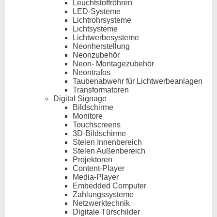
Leuchtstoffröhren
LED-Systeme
Lichtrohrsysteme
Lichtsysteme
Lichtwerbesysteme
Neonherstellung
Neonzubehör
Neon- Montagezubehör
Neontrafos
Taubenabwehr für Lichtwerbeanlagen
Transformatoren
Digital Signage
Bildschirme
Monitore
Touchscreens
3D-Bildschirme
Stelen Innenbereich
Stelen Außenbereich
Projektoren
Content-Player
Media-Player
Embedded Computer
Zahlungssysteme
Netzwerktechnik
Digitale Türschilder