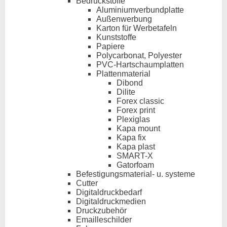
Bedruckstoffe
Aluminiumverbundplatte
Außenwerbung
Karton für Werbetafeln
Kunststoffe
Papiere
Polycarbonat, Polyester
PVC-Hartschaumplatten
Plattenmaterial
Dibond
Dilite
Forex classic
Forex print
Plexiglas
Kapa mount
Kapa fix
Kapa plast
SMART-X
Gatorfoam
Befestigungsmaterial- u. systeme
Cutter
Digitaldruckbedarf
Digitaldruckmedien
Druckzubehör
Emailleschilder