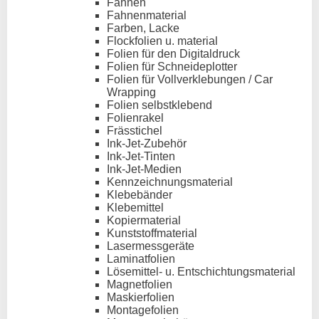
Fahnen
Fahnenmaterial
Farben, Lacke
Flockfolien u. material
Folien für den Digitaldruck
Folien für Schneideplotter
Folien für Vollverklebungen / Car
Wrapping
Folien selbstklebend
Folienrakel
Frässtichel
Ink-Jet-Zubehör
Ink-Jet-Tinten
Ink-Jet-Medien
Kennzeichnungsmaterial
Klebebänder
Klebemittel
Kopiermaterial
Kunststoffmaterial
Lasermessgeräte
Laminatfolien
Lösemittel- u. Entschichtungsmaterial
Magnetfolien
Maskierfolien
Montagefolien