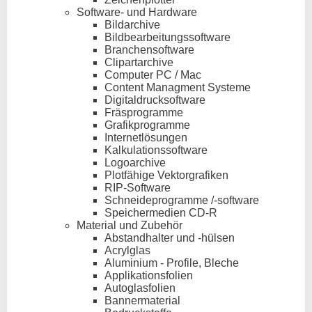
Software- und Hardware
Bildarchive
Bildbearbeitungssoftware
Branchensoftware
Clipartarchive
Computer PC / Mac
Content Managment Systeme
Digitaldrucksoftware
Fräsprogramme
Grafikprogramme
Internetlösungen
Kalkulationssoftware
Logoarchive
Plotfähige Vektorgrafiken
RIP-Software
Schneideprogramme /-software
Speichermedien CD-R
Material und Zubehör
Abstandhalter und -hülsen
Acrylglas
Aluminium - Profile, Bleche
Applikationsfolien
Autoglasfolien
Bannermaterial