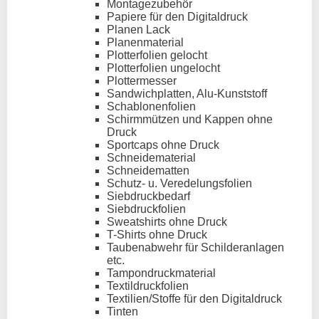
Montagezubehör
Papiere für den Digitaldruck
Planen Lack
Planenmaterial
Plotterfolien gelocht
Plotterfolien ungelocht
Plottermesser
Sandwichplatten, Alu-Kunststoff
Schablonenfolien
Schirmmützen und Kappen ohne
Druck
Sportcaps ohne Druck
Schneidematerial
Schneidematten
Schutz- u. Veredelungsfolien
Siebdruckbedarf
Siebdruckfolien
Sweatshirts ohne Druck
T-Shirts ohne Druck
Taubenabwehr für Schilderanlagen
etc.
Tampondruckmaterial
Textildruckfolien
Textilien/Stoffe für den Digitaldruck
Tinten