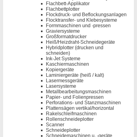
Flachbett-Applikator
Flachbettplotter
Flockdruck- und Beflockungsanlagen
Flocktransfer- und Klebesysteme
Formmaschinen und -pressen
Graviersysteme
Großformatdrucker
Heiß/Heizdraht-Schneidegeräte
Hybridplotter (drucken und
schneiden)
Ink-Jet Systeme
Kaschiermaschinen
Kopiergeräte
Laminiergeräte (heiß / kalt)
Lasermessgeräte
Lasersysteme
Metallbearbeitungsmaschinen
Papier- und Folienpressen
Perforations- und Stanzmaschinen
Plattensägen vertikal/horizontal
Rakelschleifmaschinen
Rollenschneideplotter
Scanner
Schneideplotter
Schneidemaschinen u. -geräte