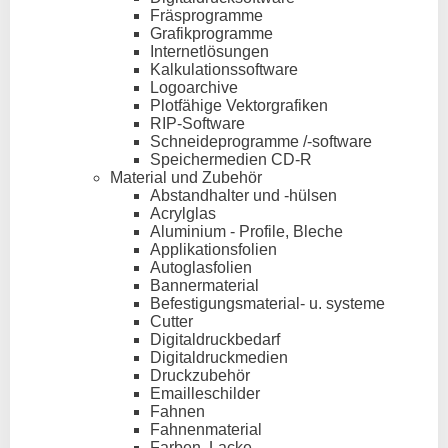
Fräsprogramme
Grafikprogramme
Internetlösungen
Kalkulationssoftware
Logoarchive
Plotfähige Vektorgrafiken
RIP-Software
Schneideprogramme /-software
Speichermedien CD-R
Material und Zubehör
Abstandhalter und -hülsen
Acrylglas
Aluminium - Profile, Bleche
Applikationsfolien
Autoglasfolien
Bannermaterial
Befestigungsmaterial- u. systeme
Cutter
Digitaldruckbedarf
Digitaldruckmedien
Druckzubehör
Emailleschilder
Fahnen
Fahnenmaterial
Farben, Lacke