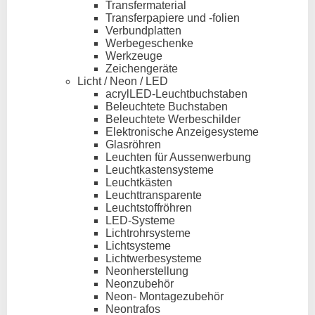
Transfermaterial
Transferpapiere und -folien
Verbundplatten
Werbegeschenke
Werkzeuge
Zeichengeräte
Licht / Neon / LED
acrylLED-Leuchtbuchstaben
Beleuchtete Buchstaben
Beleuchtete Werbeschilder
Elektronische Anzeigesysteme
Glasröhren
Leuchten für Aussenwerbung
Leuchtkastensysteme
Leuchtkästen
Leuchttransparente
Leuchtstoffröhren
LED-Systeme
Lichtrohrsysteme
Lichtsysteme
Lichtwerbesysteme
Neonherstellung
Neonzubehör
Neon- Montagezubehör
Neontrafos