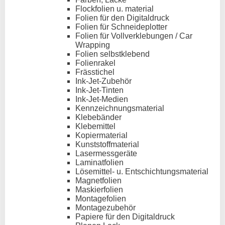
Flockfolien u. material
Folien für den Digitaldruck
Folien für Schneideplotter
Folien für Vollverklebungen / Car
Wrapping
Folien selbstklebend
Folienrakel
Frässtichel
Ink-Jet-Zubehör
Ink-Jet-Tinten
Ink-Jet-Medien
Kennzeichnungsmaterial
Klebebänder
Klebemittel
Kopiermaterial
Kunststoffmaterial
Lasermessgeräte
Laminatfolien
Lösemittel- u. Entschichtungsmaterial
Magnetfolien
Maskierfolien
Montagefolien
Montagezubehör
Papiere für den Digitaldruck