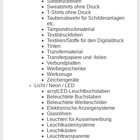
Siebdruckfolien
Sweatshirts ohne Druck
T-Shirts ohne Druck
Taubenabwehr für Schilderanlagen
etc.
Tampondruckmaterial
Textildruckfolien
Textilien/Stoffe für den Digitaldruck
Tinten
Transfermaterial
Transferpapiere und -folien
Verbundplatten
Werbegeschenke
Werkzeuge
Zeichengeräte
Licht / Neon / LED
acrylLED-Leuchtbuchstaben
Beleuchtete Buchstaben
Beleuchtete Werbeschilder
Elektronische Anzeigesysteme
Glasröhren
Leuchten für Aussenwerbung
Leuchtkastensysteme
Leuchtkästen
Leuchttransparente