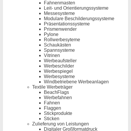
Fahnenmasten
Leit- und Orientierungssysteme
Messesysteme
Modulare Beschilderungssysteme
Präsentationssysteme
Prismenwender
Pylone
Rollwerbesyteme
Schaukästen
Spannsysteme
Vitrinen
Werbeaufsteller
Werbeschilder
Werbespiegel
Werbesysteme
Windbetriebene Werbeanlagen
Textile Werbeträger
BeachFlags
Werbefahnen
Fahnen
Flaggen
Stickprodukte
Sticken
Zulieferung von Leistungen
Digitaler Großformatdruck