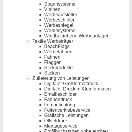
Spannsysteme
Vitrinen
Werbeaufsteller
Werbeschilder
Werbespiegel
Werbesysteme
Windbetriebene Werbeanlagen
Textlie Werbeträger
BeachFlags
Werbefahnen
Fahnen
Flaggen
Stickprodukte
Sticken
Zulieferung von Leistungen
Digitaler Großformatdruck
Digitaler Druck in Kleinformaten
Emailleschilder
Fahnendruck
Filmbelichtung
Folienverklebeservice
Grafische Leistungen
Offsetdruck
Montageservice
Profilbuchstaben unbeleuchtet