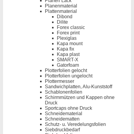
Planen Lack
Planenmaterial
Plattenmaterial
Dibond
Dilite
Forex classic
Forex print
Plexiglas
Kapa mount
Kapa fix
Kapa plast
SMART-X
Gatorfoam
Plotterfolien gelocht
Plotterfolien ungelocht
Plottermesser
Sandwichplatten, Alu-Kunststoff
Schablonenfolien
Schirmmützen und Kappen ohne
Druck
Sportcaps ohne Druck
Schneidematerial
Schneidematten
Schutz- u. Veredelungsfolien
Siebdruckbedarf