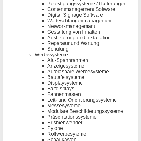
Befestigungssysteme / Halterungen
Contentmanagement Software
Digital Signage Software
Warteschlangenmanagement
Networkmanagemant
Gestaltung von Inhalten
Auslieferung und Installation
Reparatur und Wartung
Schulung
Werbesysteme
Alu-Spannrahmen
Anzeigesysteme
Aufblasbare Werbesysteme
Bautafelsysteme
Displaysysteme
Faltdisplays
Fahnenmasten
Leit- und Orientierungssysteme
Messesysteme
Modulare Beschilderungssysteme
Präsentationssysteme
Prismenwender
Pylone
Rollwerbesyteme
Schaukästen