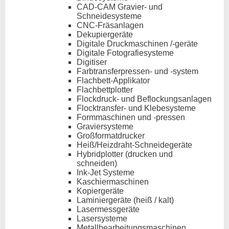
CAD-CAM Gravier- und
Schneidesysteme
CNC-Fräsanlagen
Dekupiergeräte
Digitale Druckmaschinen /-geräte
Digitale Fotografiesysteme
Digitiser
Farbtransferpressen- und -system
Flachbett-Applikator
Flachbettplotter
Flockdruck- und Beflockungsanlagen
Flocktransfer- und Klebesysteme
Formmaschinen und -pressen
Graviersysteme
Großformatdrucker
Heiß/Heizdraht-Schneidegeräte
Hybridplotter (drucken und
schneiden)
Ink-Jet Systeme
Kaschiermaschinen
Kopiergeräte
Laminiergeräte (heiß / kalt)
Lasermessgeräte
Lasersysteme
Metallbearbeitungsmaschinen