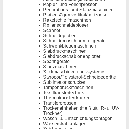
Papier- und Folienpressen
Perforations- und Stanzmaschinen
Plattensägen vertikal/horizontal
Rakelschleifmaschinen
Rollenschneideplotter
Scanner
Schneideplotter
Schneidemaschinen u. -geräte
Schwenkbiegemaschinen
Siebdruckmaschinen
Siebdruckschablonenplotter
Spanngeräte
Stanzmaschinen
Stickmaschinen und -systeme
Styropor/Polysterol-Schneidegeräte
Sublimationsdrucker
Tampondruckmaschinen
Textiltransfertechnik
Thermotransferdrucker
Transferpressen
Trockeneinheiten (Heißluft, IR- u. UV-
Trockner)
Wasch- u. Entschichtungsanlagen
Wasserstrahlanlagen
Zeichenplotter