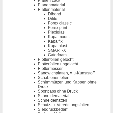
Planen Lack
Planenmaterial
Plattenmaterial
Dibond
Dilite
Forex classic
Forex print
Plexiglas
Kapa mount
Kapa fix
Kapa plast
SMART-X
Gatorfoam
Plotterfolien gelocht
Plotterfolien ungelocht
Plottermesser
Sandwichplatten, Alu-Kunststoff
Schablonenfolien
Schirmmützen und Kappen ohne
Druck
Sportcaps ohne Druck
Schneidematerial
Schneidematten
Schutz- u. Veredelungsfolien
Siebdruckbedarf