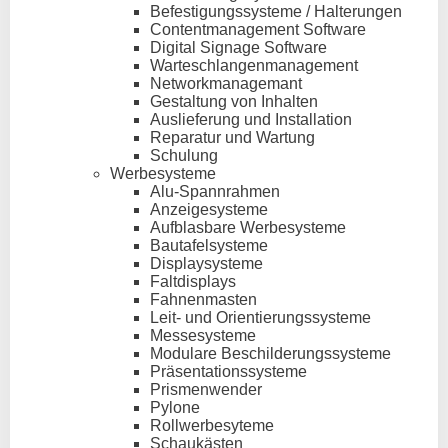
Befestigungssysteme / Halterungen
Contentmanagement Software
Digital Signage Software
Warteschlangenmanagement
Networkmanagemant
Gestaltung von Inhalten
Auslieferung und Installation
Reparatur und Wartung
Schulung
Werbesysteme
Alu-Spannrahmen
Anzeigesysteme
Aufblasbare Werbesysteme
Bautafelsysteme
Displaysysteme
Faltdisplays
Fahnenmasten
Leit- und Orientierungssysteme
Messesysteme
Modulare Beschilderungssysteme
Präsentationssysteme
Prismenwender
Pylone
Rollwerbesyteme
Schaukästen