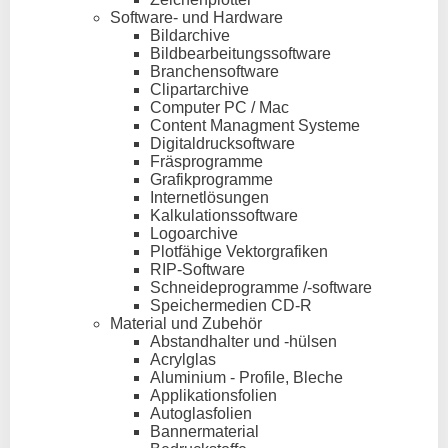
Software- und Hardware
Bildarchive
Bildbearbeitungssoftware
Branchensoftware
Clipartarchive
Computer PC / Mac
Content Managment Systeme
Digitaldrucksoftware
Fräsprogramme
Grafikprogramme
Internetlösungen
Kalkulationssoftware
Logoarchive
Plotfähige Vektorgrafiken
RIP-Software
Schneideprogramme /-software
Speichermedien CD-R
Material und Zubehör
Abstandhalter und -hülsen
Acrylglas
Aluminium - Profile, Bleche
Applikationsfolien
Autoglasfolien
Bannermaterial