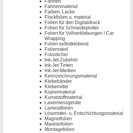
Fahnen
Fahnenmaterial
Farben, Lacke
Flockfolien u. material
Folien für den Digitaldruck
Folien für Schneideplotter
Folien für Vollverklebungen / Car
Wrapping
Folien selbstklebend
Folienrakel
Frässtichel
Ink-Jet-Zubehör
Ink-Jet-Tinten
Ink-Jet-Medien
Kennzeichnungsmaterial
Klebebänder
Klebemittel
Kopiermaterial
Kunststoffmaterial
Lasermessgeräte
Laminatfolien
Lösemittel- u. Entschichtungsmaterial
Magnetfolien
Maskierfolien
Montagefolien