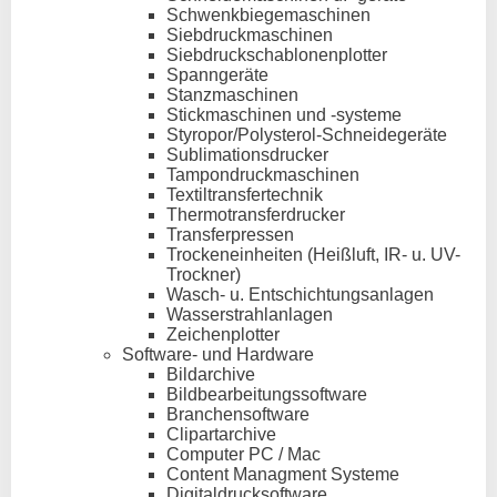
Schwenkbiegemaschinen
Siebdruckmaschinen
Siebdruckschablonenplotter
Spanngeräte
Stanzmaschinen
Stickmaschinen und -systeme
Styropor/Polysterol-Schneidegeräte
Sublimationsdrucker
Tampondruckmaschinen
Textiltransfertechnik
Thermotransferdrucker
Transferpressen
Trockeneinheiten (Heißluft, IR- u. UV-
Trockner)
Wasch- u. Entschichtungsanlagen
Wasserstrahlanlagen
Zeichenplotter
Software- und Hardware
Bildarchive
Bildbearbeitungssoftware
Branchensoftware
Clipartarchive
Computer PC / Mac
Content Managment Systeme
Digitaldrucksoftware