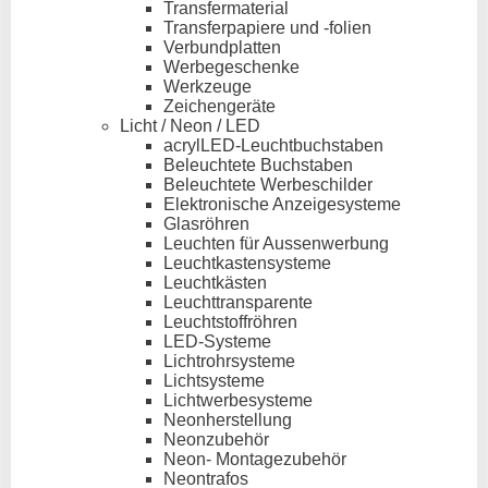
Transfermaterial
Transferpapiere und -folien
Verbundplatten
Werbegeschenke
Werkzeuge
Zeichengeräte
Licht / Neon / LED
acrylLED-Leuchtbuchstaben
Beleuchtete Buchstaben
Beleuchtete Werbeschilder
Elektronische Anzeigesysteme
Glasröhren
Leuchten für Aussenwerbung
Leuchtkastensysteme
Leuchtkästen
Leuchttransparente
Leuchtstoffröhren
LED-Systeme
Lichtrohrsysteme
Lichtsysteme
Lichtwerbesysteme
Neonherstellung
Neonzubehör
Neon- Montagezubehör
Neontrafos