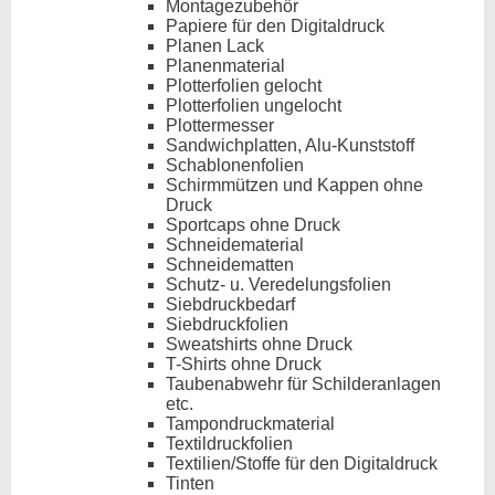
Montagezubehör
Papiere für den Digitaldruck
Planen Lack
Planenmaterial
Plotterfolien gelocht
Plotterfolien ungelocht
Plottermesser
Sandwichplatten, Alu-Kunststoff
Schablonenfolien
Schirmmützen und Kappen ohne
Druck
Sportcaps ohne Druck
Schneidematerial
Schneidematten
Schutz- u. Veredelungsfolien
Siebdruckbedarf
Siebdruckfolien
Sweatshirts ohne Druck
T-Shirts ohne Druck
Taubenabwehr für Schilderanlagen
etc.
Tampondruckmaterial
Textildruckfolien
Textilien/Stoffe für den Digitaldruck
Tinten