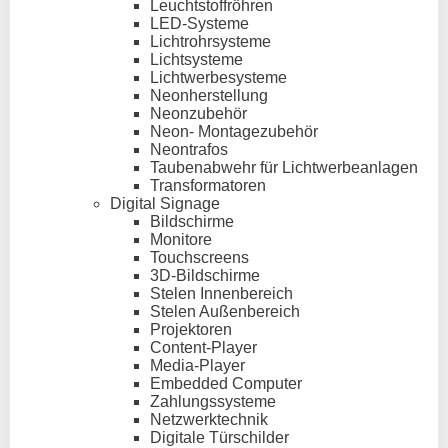
Leuchtstoffröhren
LED-Systeme
Lichtrohrsysteme
Lichtsysteme
Lichtwerbesysteme
Neonherstellung
Neonzubehör
Neon- Montagezubehör
Neontrafos
Taubenabwehr für Lichtwerbeanlagen
Transformatoren
Digital Signage
Bildschirme
Monitore
Touchscreens
3D-Bildschirme
Stelen Innenbereich
Stelen Außenbereich
Projektoren
Content-Player
Media-Player
Embedded Computer
Zahlungssysteme
Netzwerktechnik
Digitale Türschilder