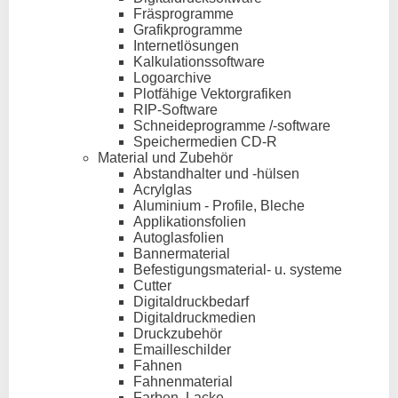
Fräsprogramme
Grafikprogramme
Internetlösungen
Kalkulationssoftware
Logoarchive
Plotfähige Vektorgrafiken
RIP-Software
Schneideprogramme /-software
Speichermedien CD-R
Material und Zubehör
Abstandhalter und -hülsen
Acrylglas
Aluminium - Profile, Bleche
Applikationsfolien
Autoglasfolien
Bannermaterial
Befestigungsmaterial- u. systeme
Cutter
Digitaldruckbedarf
Digitaldruckmedien
Druckzubehör
Emailleschilder
Fahnen
Fahnenmaterial
Farben, Lacke