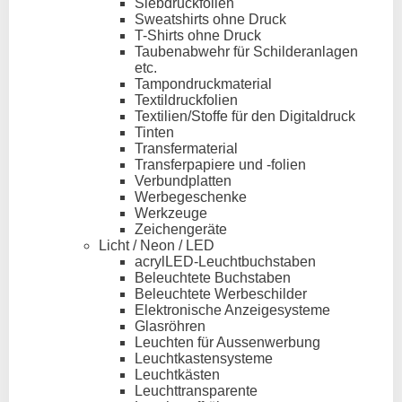
Siebdruckfolien
Sweatshirts ohne Druck
T-Shirts ohne Druck
Taubenabwehr für Schilderanlagen
etc.
Tampondruckmaterial
Textildruckfolien
Textilien/Stoffe für den Digitaldruck
Tinten
Transfermaterial
Transferpapiere und -folien
Verbundplatten
Werbegeschenke
Werkzeuge
Zeichengeräte
Licht / Neon / LED
acrylLED-Leuchtbuchstaben
Beleuchtete Buchstaben
Beleuchtete Werbeschilder
Elektronische Anzeigesysteme
Glasröhren
Leuchten für Aussenwerbung
Leuchtkastensysteme
Leuchtkästen
Leuchttransparente