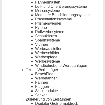
Fahnenmasten
Leit- und Orientierungssysteme
Messesysteme
Modulare Beschilderungssysteme
Präsentationssysteme
Prismenwender
Pylone
Rollwerbesyteme
Schaukästen
Spannsysteme
Vitrinen
Werbeaufsteller
Werbeschilder
Werbespiegel
Werbesysteme
Windbetriebene Werbeanlagen
Textile Werbeträger
BeachFlags
Werbefahnen
Fahnen
Flaggen
Stickprodukte
Sticken
Zulieferung von Leistungen
Digitaler Großformatdruck