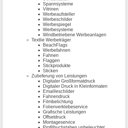
Spannsysteme
Vitrinen
Werbeaufsteller
Werbeschilder
Werbespiegel
Werbesysteme
Windbetriebene Werbeanlagen
Textlie Werbeträger
BeachFlags
Werbefahnen
Fahnen
Flaggen
Stickprodukte
Sticken
Zulieferung von Leistungen
Digitaler Großformatdruck
Digitaler Druck in Kleinformaten
Emailleschilder
Fahnendruck
Filmbelichtung
Folienverklebeservice
Grafische Leistungen
Offsetdruck
Montageservice
Profilbuchstaben unbeleuchtet