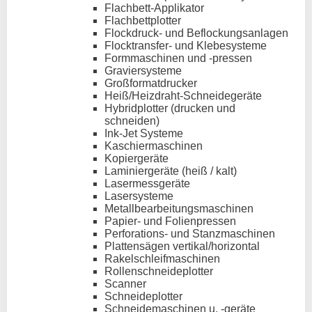
Flachbett-Applikator
Flachbettplotter
Flockdruck- und Beflockungsanlagen
Flocktransfer- und Klebesysteme
Formmaschinen und -pressen
Graviersysteme
Großformatdrucker
Heiß/Heizdraht-Schneidegeräte
Hybridplotter (drucken und
schneiden)
Ink-Jet Systeme
Kaschiermaschinen
Kopiergeräte
Laminiergeräte (heiß / kalt)
Lasermessgeräte
Lasersysteme
Metallbearbeitungsmaschinen
Papier- und Folienpressen
Perforations- und Stanzmaschinen
Plattensägen vertikal/horizontal
Rakelschleifmaschinen
Rollenschneideplotter
Scanner
Schneideplotter
Schneidemaschinen u. -geräte