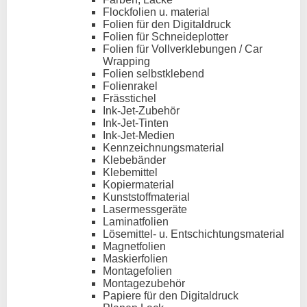
Flockfolien u. material
Folien für den Digitaldruck
Folien für Schneideplotter
Folien für Vollverklebungen / Car
Wrapping
Folien selbstklebend
Folienrakel
Frässtichel
Ink-Jet-Zubehör
Ink-Jet-Tinten
Ink-Jet-Medien
Kennzeichnungsmaterial
Klebebänder
Klebemittel
Kopiermaterial
Kunststoffmaterial
Lasermessgeräte
Laminatfolien
Lösemittel- u. Entschichtungsmaterial
Magnetfolien
Maskierfolien
Montagefolien
Montagezubehör
Papiere für den Digitaldruck