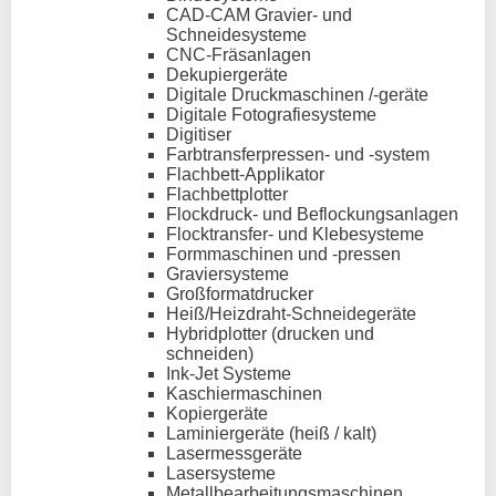
CAD-CAM Gravier- und
Schneidesysteme
CNC-Fräsanlagen
Dekupiergeräte
Digitale Druckmaschinen /-geräte
Digitale Fotografiesysteme
Digitiser
Farbtransferpressen- und -system
Flachbett-Applikator
Flachbettplotter
Flockdruck- und Beflockungsanlagen
Flocktransfer- und Klebesysteme
Formmaschinen und -pressen
Graviersysteme
Großformatdrucker
Heiß/Heizdraht-Schneidegeräte
Hybridplotter (drucken und
schneiden)
Ink-Jet Systeme
Kaschiermaschinen
Kopiergeräte
Laminiergeräte (heiß / kalt)
Lasermessgeräte
Lasersysteme
Metallbearbeitungsmaschinen