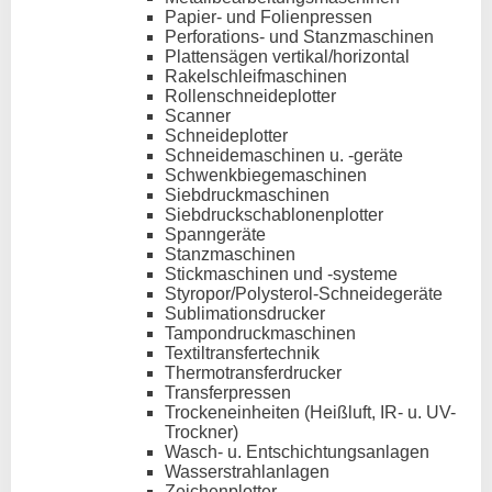
Papier- und Folienpressen
Perforations- und Stanzmaschinen
Plattensägen vertikal/horizontal
Rakelschleifmaschinen
Rollenschneideplotter
Scanner
Schneideplotter
Schneidemaschinen u. -geräte
Schwenkbiegemaschinen
Siebdruckmaschinen
Siebdruckschablonenplotter
Spanngeräte
Stanzmaschinen
Stickmaschinen und -systeme
Styropor/Polysterol-Schneidegeräte
Sublimationsdrucker
Tampondruckmaschinen
Textiltransfertechnik
Thermotransferdrucker
Transferpressen
Trockeneinheiten (Heißluft, IR- u. UV-
Trockner)
Wasch- u. Entschichtungsanlagen
Wasserstrahlanlagen
Zeichenplotter