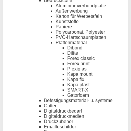
Bedruckstoffe
Aluminiumverbundplatte
Außenwerbung
Karton für Werbetafeln
Kunststoffe
Papiere
Polycarbonat, Polyester
PVC-Hartschaumplatten
Plattenmaterial
Dibond
Dilite
Forex classic
Forex print
Plexiglas
Kapa mount
Kapa fix
Kapa plast
SMART-X
Gatorfoam
Befestigungsmaterial- u. systeme
Cutter
Digitaldruckbedarf
Digitaldruckmedien
Druckzubehör
Emailleschilder