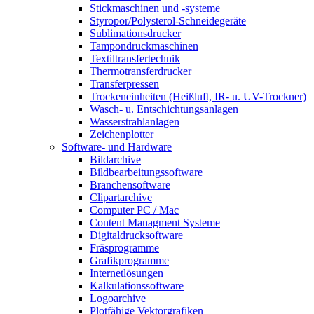
Stickmaschinen und -systeme
Styropor/Polysterol-Schneidegeräte
Sublimationsdrucker
Tampondruckmaschinen
Textiltransfertechnik
Thermotransferdrucker
Transferpressen
Trockeneinheiten (Heißluft, IR- u. UV-Trockner)
Wasch- u. Entschichtungsanlagen
Wasserstrahlanlagen
Zeichenplotter
Software- und Hardware
Bildarchive
Bildbearbeitungssoftware
Branchensoftware
Clipartarchive
Computer PC / Mac
Content Managment Systeme
Digitaldrucksoftware
Fräsprogramme
Grafikprogramme
Internetlösungen
Kalkulationssoftware
Logoarchive
Plotfähige Vektorgrafiken