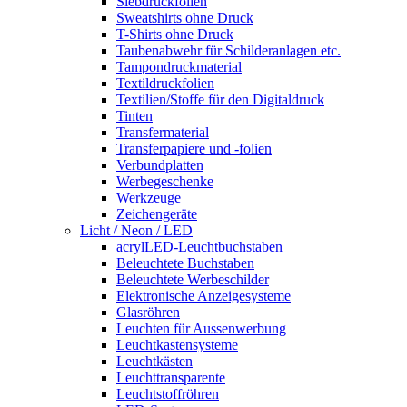
Siebdruckfolien
Sweatshirts ohne Druck
T-Shirts ohne Druck
Taubenabwehr für Schilderanlagen etc.
Tampondruckmaterial
Textildruckfolien
Textilien/Stoffe für den Digitaldruck
Tinten
Transfermaterial
Transferpapiere und -folien
Verbundplatten
Werbegeschenke
Werkzeuge
Zeichengeräte
Licht / Neon / LED
acrylLED-Leuchtbuchstaben
Beleuchtete Buchstaben
Beleuchtete Werbeschilder
Elektronische Anzeigesysteme
Glasröhren
Leuchten für Aussenwerbung
Leuchtkastensysteme
Leuchtkästen
Leuchttransparente
Leuchtstoffröhren