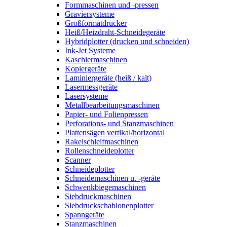
Formmaschinen und -pressen
Graviersysteme
Großformatdrucker
Heiß/Heizdraht-Schneidegeräte
Hybridplotter (drucken und schneiden)
Ink-Jet Systeme
Kaschiermaschinen
Kopiergeräte
Laminiergeräte (heiß / kalt)
Lasermessgeräte
Lasersysteme
Metallbearbeitungsmaschinen
Papier- und Folienpressen
Perforations- und Stanzmaschinen
Plattensägen vertikal/horizontal
Rakelschleifmaschinen
Rollenschneideplotter
Scanner
Schneideplotter
Schneidemaschinen u. -geräte
Schwenkbiegemaschinen
Siebdruckmaschinen
Siebdruckschablonenplotter
Spanngeräte
Stanzmaschinen