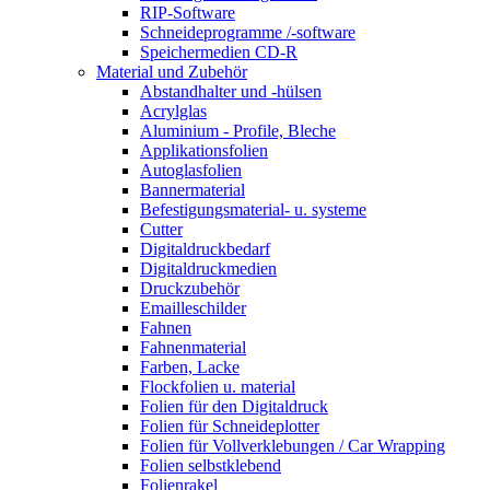
RIP-Software
Schneideprogramme /-software
Speichermedien CD-R
Material und Zubehör
Abstandhalter und -hülsen
Acrylglas
Aluminium - Profile, Bleche
Applikationsfolien
Autoglasfolien
Bannermaterial
Befestigungsmaterial- u. systeme
Cutter
Digitaldruckbedarf
Digitaldruckmedien
Druckzubehör
Emailleschilder
Fahnen
Fahnenmaterial
Farben, Lacke
Flockfolien u. material
Folien für den Digitaldruck
Folien für Schneideplotter
Folien für Vollverklebungen / Car Wrapping
Folien selbstklebend
Folienrakel