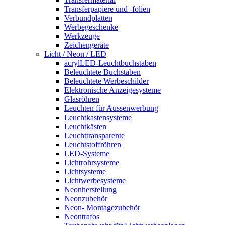
Transferpapiere und -folien
Verbundplatten
Werbegeschenke
Werkzeuge
Zeichengeräte
Licht / Neon / LED
acrylLED-Leuchtbuchstaben
Beleuchtete Buchstaben
Beleuchtete Werbeschilder
Elektronische Anzeigesysteme
Glasröhren
Leuchten für Aussenwerbung
Leuchtkastensysteme
Leuchtkästen
Leuchttransparente
Leuchtstoffröhren
LED-Systeme
Lichtrohrsysteme
Lichtsysteme
Lichtwerbesysteme
Neonherstellung
Neonzubehör
Neon- Montagezubehör
Neontrafos