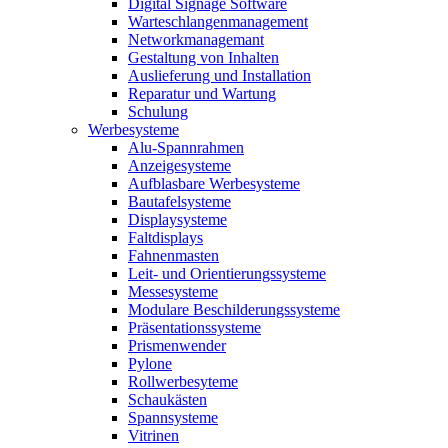
Digital Signage Software
Warteschlangenmanagement
Networkmanagemant
Gestaltung von Inhalten
Auslieferung und Installation
Reparatur und Wartung
Schulung
Werbesysteme
Alu-Spannrahmen
Anzeigesysteme
Aufblasbare Werbesysteme
Bautafelsysteme
Displaysysteme
Faltdisplays
Fahnenmasten
Leit- und Orientierungssysteme
Messesysteme
Modulare Beschilderungssysteme
Präsentationssysteme
Prismenwender
Pylone
Rollwerbesyteme
Schaukästen
Spannsysteme
Vitrinen