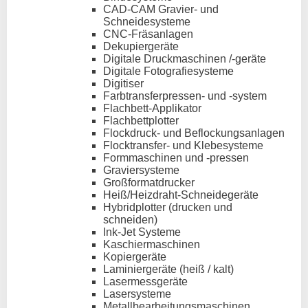
CAD-CAM Gravier- und
Schneidesysteme
CNC-Fräsanlagen
Dekupiergeräte
Digitale Druckmaschinen /-geräte
Digitale Fotografiesysteme
Digitiser
Farbtransferpressen- und -system
Flachbett-Applikator
Flachbettplotter
Flockdruck- und Beflockungsanlagen
Flocktransfer- und Klebesysteme
Formmaschinen und -pressen
Graviersysteme
Großformatdrucker
Heiß/Heizdraht-Schneidegeräte
Hybridplotter (drucken und
schneiden)
Ink-Jet Systeme
Kaschiermaschinen
Kopiergeräte
Laminiergeräte (heiß / kalt)
Lasermessgeräte
Lasersysteme
Metallbearbeitungsmaschinen