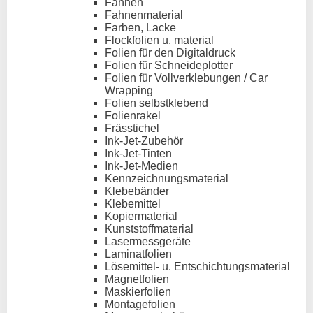
Fahnen
Fahnenmaterial
Farben, Lacke
Flockfolien u. material
Folien für den Digitaldruck
Folien für Schneideplotter
Folien für Vollverklebungen / Car
Wrapping
Folien selbstklebend
Folienrakel
Frässtichel
Ink-Jet-Zubehör
Ink-Jet-Tinten
Ink-Jet-Medien
Kennzeichnungsmaterial
Klebebänder
Klebemittel
Kopiermaterial
Kunststoffmaterial
Lasermessgeräte
Laminatfolien
Lösemittel- u. Entschichtungsmaterial
Magnetfolien
Maskierfolien
Montagefolien