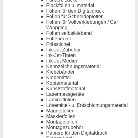
Flockfolien u. material
Folien für den Digitaldruck
Folien für Schneideplotter
Folien für Vollverklebungen / Car
Wrapping
Folien selbstklebend
Folienrakel
Frässtichel
Ink-Jet-Zubehör
Ink-Jet-Tinten
Ink-Jet-Medien
Kennzeichnungsmaterial
Klebebänder
Klebemittel
Kopiermaterial
Kunststoffmaterial
Lasermessgeräte
Laminatfolien
Lösemittel- u. Entschichtungsmaterial
Magnetfolien
Maskierfolien
Montagefolien
Montagezubehör
Papiere für den Digitaldruck