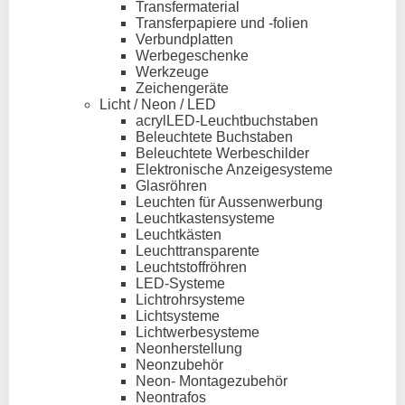
Transfermaterial
Transferpapiere und -folien
Verbundplatten
Werbegeschenke
Werkzeuge
Zeichengeräte
Licht / Neon / LED
acrylLED-Leuchtbuchstaben
Beleuchtete Buchstaben
Beleuchtete Werbeschilder
Elektronische Anzeigesysteme
Glasröhren
Leuchten für Aussenwerbung
Leuchtkastensysteme
Leuchtkästen
Leuchttransparente
Leuchtstoffröhren
LED-Systeme
Lichtrohrsysteme
Lichtsysteme
Lichtwerbesysteme
Neonherstellung
Neonzubehör
Neon- Montagezubehör
Neontrafos