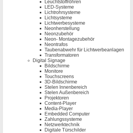
Leuchtstoffröhren
LED-Systeme
Lichtrohrsysteme
Lichtsysteme
Lichtwerbesysteme
Neonherstellung
Neonzubehör
Neon- Montagezubehör
Neontrafos
Taubenabwehr für Lichtwerbeanlagen
Transformatoren
Digital Signage
Bildschirme
Monitore
Touchscreens
3D-Bildschirme
Stelen Innenbereich
Stelen Außenbereich
Projektoren
Content-Player
Media-Player
Embedded Computer
Zahlungssysteme
Netzwerktechnik
Digitale Türschilder