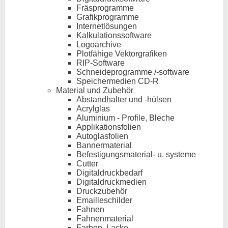
Fräsprogramme
Grafikprogramme
Internetlösungen
Kalkulationssoftware
Logoarchive
Plotfähige Vektorgrafiken
RIP-Software
Schneideprogramme /-software
Speichermedien CD-R
Material und Zubehör
Abstandhalter und -hülsen
Acrylglas
Aluminium - Profile, Bleche
Applikationsfolien
Autoglasfolien
Bannermaterial
Befestigungsmaterial- u. systeme
Cutter
Digitaldruckbedarf
Digitaldruckmedien
Druckzubehör
Emailleschilder
Fahnen
Fahnenmaterial
Farben, Lacke