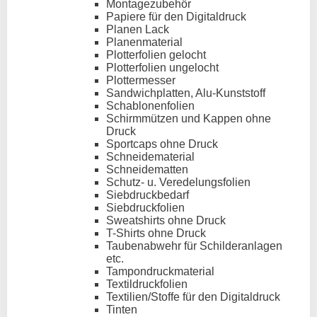
Montagezubehör
Papiere für den Digitaldruck
Planen Lack
Planenmaterial
Plotterfolien gelocht
Plotterfolien ungelocht
Plottermesser
Sandwichplatten, Alu-Kunststoff
Schablonenfolien
Schirmmützen und Kappen ohne
Druck
Sportcaps ohne Druck
Schneidematerial
Schneidematten
Schutz- u. Veredelungsfolien
Siebdruckbedarf
Siebdruckfolien
Sweatshirts ohne Druck
T-Shirts ohne Druck
Taubenabwehr für Schilderanlagen
etc.
Tampondruckmaterial
Textildruckfolien
Textilien/Stoffe für den Digitaldruck
Tinten