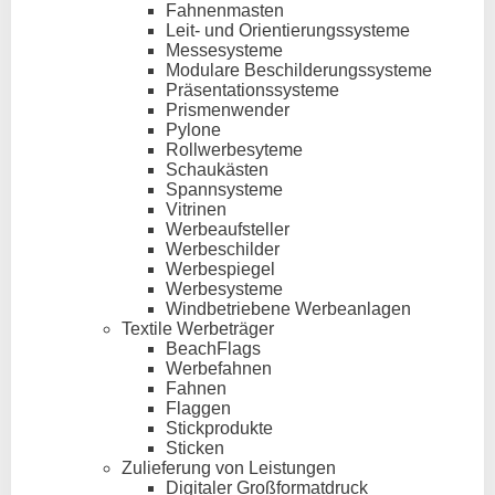
Fahnenmasten
Leit- und Orientierungssysteme
Messesysteme
Modulare Beschilderungssysteme
Präsentationssysteme
Prismenwender
Pylone
Rollwerbesyteme
Schaukästen
Spannsysteme
Vitrinen
Werbeaufsteller
Werbeschilder
Werbespiegel
Werbesysteme
Windbetriebene Werbeanlagen
Textile Werbeträger
BeachFlags
Werbefahnen
Fahnen
Flaggen
Stickprodukte
Sticken
Zulieferung von Leistungen
Digitaler Großformatdruck