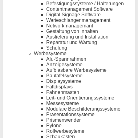
Befestigungssysteme / Halterungen
Contentmanagement Software
Digital Signage Software
Warteschlangenmanagement
Networkmanagemant
Gestaltung von Inhalten
Auslieferung und Installation
Reparatur und Wartung
Schulung
Werbesysteme
Alu-Spannrahmen
Anzeigesysteme
Aufblasbare Werbesysteme
Bautafelsysteme
Displaysysteme
Faltdisplays
Fahnenmasten
Leit- und Orientierungssysteme
Messesysteme
Modulare Beschilderungssysteme
Präsentationssysteme
Prismenwender
Pylone
Rollwerbesyteme
Schaukästen