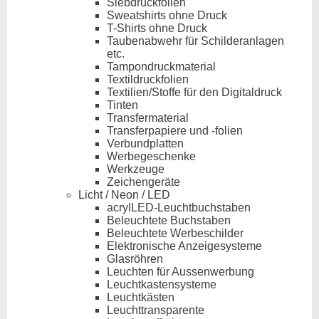
Siebdruckfolien
Sweatshirts ohne Druck
T-Shirts ohne Druck
Taubenabwehr für Schilderanlagen
etc.
Tampondruckmaterial
Textildruckfolien
Textilien/Stoffe für den Digitaldruck
Tinten
Transfermaterial
Transferpapiere und -folien
Verbundplatten
Werbegeschenke
Werkzeuge
Zeichengeräte
Licht / Neon / LED
acrylLED-Leuchtbuchstaben
Beleuchtete Buchstaben
Beleuchtete Werbeschilder
Elektronische Anzeigesysteme
Glasröhren
Leuchten für Aussenwerbung
Leuchtkastensysteme
Leuchtkästen
Leuchttransparente