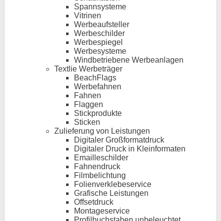
Spannsysteme
Vitrinen
Werbeaufsteller
Werbeschilder
Werbespiegel
Werbesysteme
Windbetriebene Werbeanlagen
Textlie Werbeträger
BeachFlags
Werbefahnen
Fahnen
Flaggen
Stickprodukte
Sticken
Zulieferung von Leistungen
Digitaler Großformatdruck
Digitaler Druck in Kleinformaten
Emailleschilder
Fahnendruck
Filmbelichtung
Folienverklebeservice
Grafische Leistungen
Offsetdruck
Montageservice
Profilbuchstaben unbeleuchtet