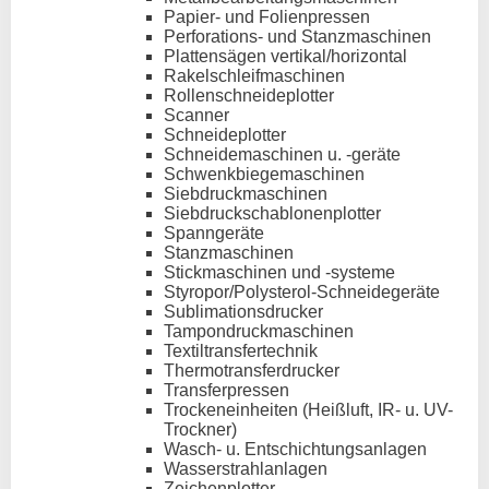
Papier- und Folienpressen
Perforations- und Stanzmaschinen
Plattensägen vertikal/horizontal
Rakelschleifmaschinen
Rollenschneideplotter
Scanner
Schneideplotter
Schneidemaschinen u. -geräte
Schwenkbiegemaschinen
Siebdruckmaschinen
Siebdruckschablonenplotter
Spanngeräte
Stanzmaschinen
Stickmaschinen und -systeme
Styropor/Polysterol-Schneidegeräte
Sublimationsdrucker
Tampondruckmaschinen
Textiltransfertechnik
Thermotransferdrucker
Transferpressen
Trockeneinheiten (Heißluft, IR- u. UV-
Trockner)
Wasch- u. Entschichtungsanlagen
Wasserstrahlanlagen
Zeichenplotter