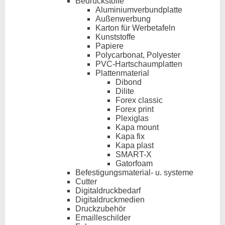
Bedruckstoffe
Aluminiumverbundplatte
Außenwerbung
Karton für Werbetafeln
Kunststoffe
Papiere
Polycarbonat, Polyester
PVC-Hartschaumplatten
Plattenmaterial
Dibond
Dilite
Forex classic
Forex print
Plexiglas
Kapa mount
Kapa fix
Kapa plast
SMART-X
Gatorfoam
Befestigungsmaterial- u. systeme
Cutter
Digitaldruckbedarf
Digitaldruckmedien
Druckzubehör
Emailleschilder