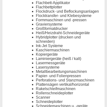
Flachbett-Applikator
Flachbettplotter
Flockdruck- und Beflockungsanlagen
Flocktransfer- und Klebesysteme
Formmaschinen und -pressen
Graviersysteme
Großformatdrucker
Heiß/Heizdraht-Schneidegeräte
Hybridplotter (drucken und
schneiden)
Ink-Jet Systeme
Kaschiermaschinen
Kopiergeräte
Laminiergeräte (heiß / kalt)
Lasermessgeräte
Lasersysteme
Metallbearbeitungsmaschinen
Papier- und Folienpressen
Perforations- und Stanzmaschinen
Plattensägen vertikal/horizontal
Rakelschleifmaschinen
Rollenschneideplotter
Scanner
Schneideplotter
Schneidemaschinen u. -geräte