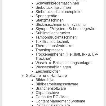
Schwenkbiegemaschinen
Siebdruckmaschinen
Siebdruckschablonenplotter
Spanngeräte
Stanzmaschinen
Stickmaschinen und -systeme
Styropor/Polysterol-Schneidegeräte
Sublimationsdrucker
Tampondruckmaschinen
Textiltransfertechnik
Thermotransferdrucker
Transferpressen
Trockeneinheiten (Heißluft, IR- u. UV-
Trockner)
Wasch- u. Entschichtungsanlagen
Wasserstrahlanlagen
Zeichenplotter
Software- und Hardware
Bildarchive
Bildbearbeitungssoftware
Branchensoftware
Clipartarchive
Computer PC / Mac
Content Managment Systeme
Digitaldrucksoftware