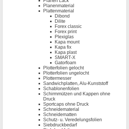
Planen Lack
Planenmaterial
Plattenmaterial
Dibond
Dilite
Forex classic
Forex print
Plexiglas
Kapa mount
Kapa fix
Kapa plast
SMART-X
Gatorfoam
Plotterfolien gelocht
Plotterfolien ungelocht
Plottermesser
Sandwichplatten, Alu-Kunststoff
Schablonenfolien
Schirmmützen und Kappen ohne
Druck
Sportcaps ohne Druck
Schneidematerial
Schneidematten
Schutz- u. Veredelungsfolien
Siebdruckbedarf