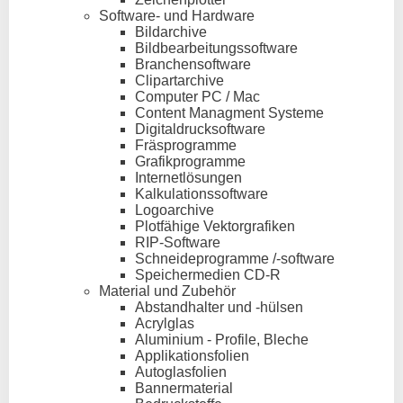
Software- und Hardware
Bildarchive
Bildbearbeitungssoftware
Branchensoftware
Clipartarchive
Computer PC / Mac
Content Managment Systeme
Digitaldrucksoftware
Fräsprogramme
Grafikprogramme
Internetlösungen
Kalkulationssoftware
Logoarchive
Plotfähige Vektorgrafiken
RIP-Software
Schneideprogramme /-software
Speichermedien CD-R
Material und Zubehör
Abstandhalter und -hülsen
Acrylglas
Aluminium - Profile, Bleche
Applikationsfolien
Autoglasfolien
Bannermaterial