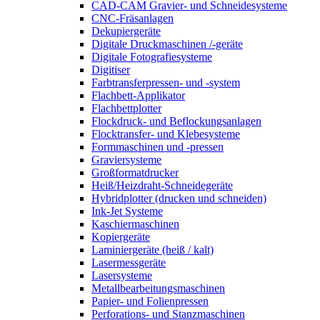
CAD-CAM Gravier- und Schneidesysteme
CNC-Fräsanlagen
Dekupiergeräte
Digitale Druckmaschinen /-geräte
Digitale Fotografiesysteme
Digitiser
Farbtransferpressen- und -system
Flachbett-Applikator
Flachbettplotter
Flockdruck- und Beflockungsanlagen
Flocktransfer- und Klebesysteme
Formmaschinen und -pressen
Graviersysteme
Großformatdrucker
Heiß/Heizdraht-Schneidegeräte
Hybridplotter (drucken und schneiden)
Ink-Jet Systeme
Kaschiermaschinen
Kopiergeräte
Laminiergeräte (heiß / kalt)
Lasermessgeräte
Lasersysteme
Metallbearbeitungsmaschinen
Papier- und Folienpressen
Perforations- und Stanzmaschinen