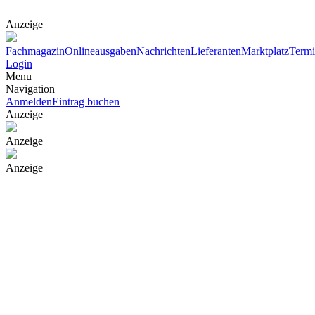
Anzeige
Fachmagazin
Onlineausgaben
Nachrichten
Lieferanten
Marktplatz
Term
Login
Menu
Navigation
Anmelden
Eintrag buchen
Anzeige
Anzeige
Anzeige