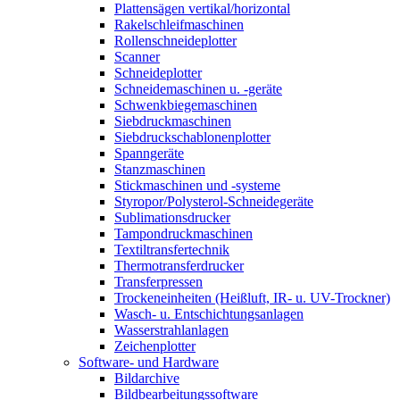
Plattensägen vertikal/horizontal
Rakelschleifmaschinen
Rollenschneideplotter
Scanner
Schneideplotter
Schneidemaschinen u. -geräte
Schwenkbiegemaschinen
Siebdruckmaschinen
Siebdruckschablonenplotter
Spanngeräte
Stanzmaschinen
Stickmaschinen und -systeme
Styropor/Polysterol-Schneidegeräte
Sublimationsdrucker
Tampondruckmaschinen
Textiltransfertechnik
Thermotransferdrucker
Transferpressen
Trockeneinheiten (Heißluft, IR- u. UV-Trockner)
Wasch- u. Entschichtungsanlagen
Wasserstrahlanlagen
Zeichenplotter
Software- und Hardware
Bildarchive
Bildbearbeitungssoftware