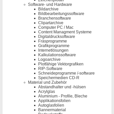
Software- und Hardware
Bildarchive
Bildbearbeitungssoftware
Branchensoftware
Clipartarchive
Computer PC / Mac
Content Managment Systeme
Digitaldrucksoftware
Fräsprogramme
Grafikprogramme
Internetlösungen
Kalkulationssoftware
Logoarchive
Plotfähige Vektorgrafiken
RIP-Software
Schneideprogramme /-software
Speichermedien CD-R
Material und Zubehör
Abstandhalter und -hülsen
Acrylglas
Aluminium - Profile, Bleche
Applikationsfolien
Autoglasfolien
Bannermaterial