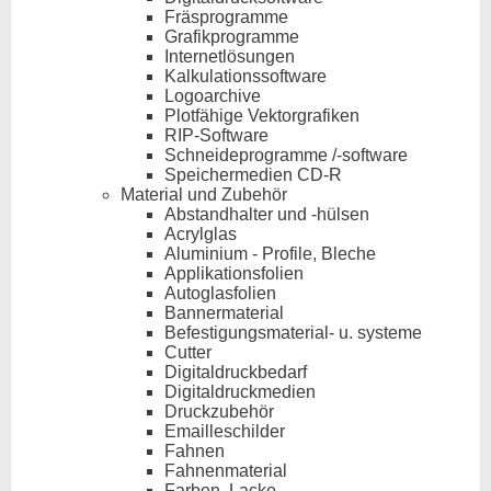
Fräsprogramme
Grafikprogramme
Internetlösungen
Kalkulationssoftware
Logoarchive
Plotfähige Vektorgrafiken
RIP-Software
Schneideprogramme /-software
Speichermedien CD-R
Material und Zubehör
Abstandhalter und -hülsen
Acrylglas
Aluminium - Profile, Bleche
Applikationsfolien
Autoglasfolien
Bannermaterial
Befestigungsmaterial- u. systeme
Cutter
Digitaldruckbedarf
Digitaldruckmedien
Druckzubehör
Emailleschilder
Fahnen
Fahnenmaterial
Farben, Lacke