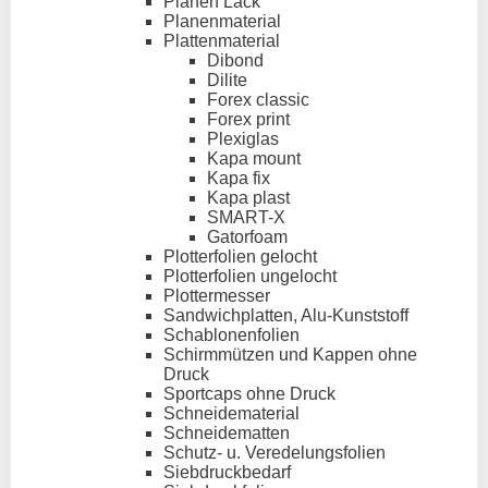
Planen Lack
Planenmaterial
Plattenmaterial
Dibond
Dilite
Forex classic
Forex print
Plexiglas
Kapa mount
Kapa fix
Kapa plast
SMART-X
Gatorfoam
Plotterfolien gelocht
Plotterfolien ungelocht
Plottermesser
Sandwichplatten, Alu-Kunststoff
Schablonenfolien
Schirmmützen und Kappen ohne
Druck
Sportcaps ohne Druck
Schneidematerial
Schneidematten
Schutz- u. Veredelungsfolien
Siebdruckbedarf