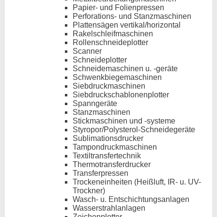
Papier- und Folienpressen
Perforations- und Stanzmaschinen
Plattensägen vertikal/horizontal
Rakelschleifmaschinen
Rollenschneideplotter
Scanner
Schneideplotter
Schneidemaschinen u. -geräte
Schwenkbiegemaschinen
Siebdruckmaschinen
Siebdruckschablonenplotter
Spanngeräte
Stanzmaschinen
Stickmaschinen und -systeme
Styropor/Polysterol-Schneidegeräte
Sublimationsdrucker
Tampondruckmaschinen
Textiltransfertechnik
Thermotransferdrucker
Transferpressen
Trockeneinheiten (Heißluft, IR- u. UV-
Trockner)
Wasch- u. Entschichtungsanlagen
Wasserstrahlanlagen
Zeichenplotter