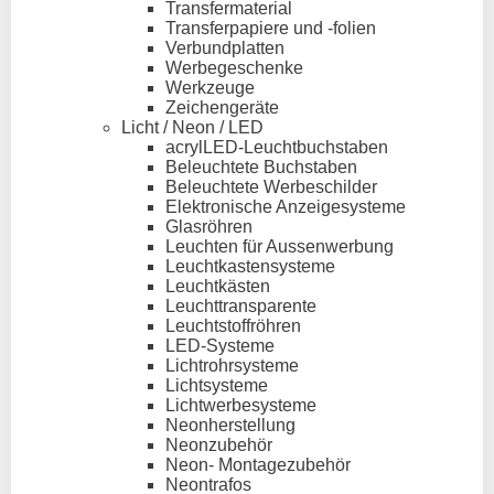
Transfermaterial
Transferpapiere und -folien
Verbundplatten
Werbegeschenke
Werkzeuge
Zeichengeräte
Licht / Neon / LED
acrylLED-Leuchtbuchstaben
Beleuchtete Buchstaben
Beleuchtete Werbeschilder
Elektronische Anzeigesysteme
Glasröhren
Leuchten für Aussenwerbung
Leuchtkastensysteme
Leuchtkästen
Leuchttransparente
Leuchtstoffröhren
LED-Systeme
Lichtrohrsysteme
Lichtsysteme
Lichtwerbesysteme
Neonherstellung
Neonzubehör
Neon- Montagezubehör
Neontrafos