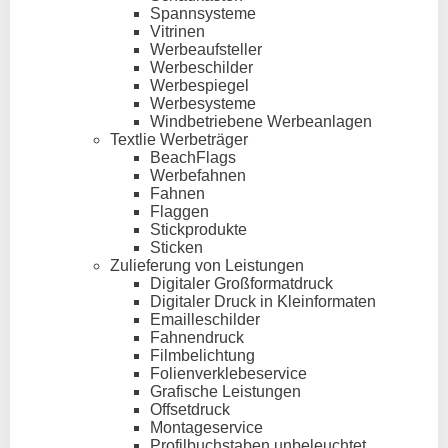
Spannsysteme
Vitrinen
Werbeaufsteller
Werbeschilder
Werbespiegel
Werbesysteme
Windbetriebene Werbeanlagen
Textlie Werbeträger
BeachFlags
Werbefahnen
Fahnen
Flaggen
Stickprodukte
Sticken
Zulieferung von Leistungen
Digitaler Großformatdruck
Digitaler Druck in Kleinformaten
Emailleschilder
Fahnendruck
Filmbelichtung
Folienverklebeservice
Grafische Leistungen
Offsetdruck
Montageservice
Profilbuchstaben unbeleuchtet