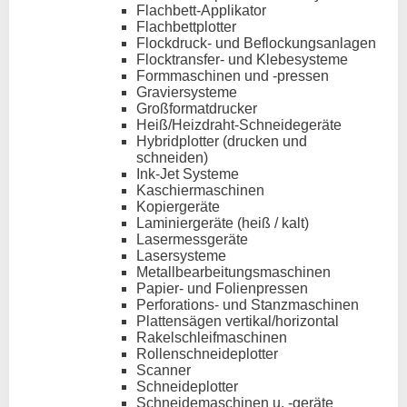
Flachbett-Applikator
Flachbettplotter
Flockdruck- und Beflockungsanlagen
Flocktransfer- und Klebesysteme
Formmaschinen und -pressen
Graviersysteme
Großformatdrucker
Heiß/Heizdraht-Schneidegeräte
Hybridplotter (drucken und
schneiden)
Ink-Jet Systeme
Kaschiermaschinen
Kopiergeräte
Laminiergeräte (heiß / kalt)
Lasermessgeräte
Lasersysteme
Metallbearbeitungsmaschinen
Papier- und Folienpressen
Perforations- und Stanzmaschinen
Plattensägen vertikal/horizontal
Rakelschleifmaschinen
Rollenschneideplotter
Scanner
Schneideplotter
Schneidemaschinen u. -geräte