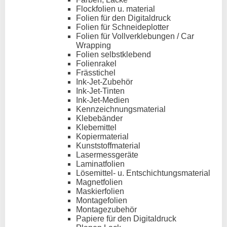
Flockfolien u. material
Folien für den Digitaldruck
Folien für Schneideplotter
Folien für Vollverklebungen / Car
Wrapping
Folien selbstklebend
Folienrakel
Frässtichel
Ink-Jet-Zubehör
Ink-Jet-Tinten
Ink-Jet-Medien
Kennzeichnungsmaterial
Klebebänder
Klebemittel
Kopiermaterial
Kunststoffmaterial
Lasermessgeräte
Laminatfolien
Lösemittel- u. Entschichtungsmaterial
Magnetfolien
Maskierfolien
Montagefolien
Montagezubehör
Papiere für den Digitaldruck