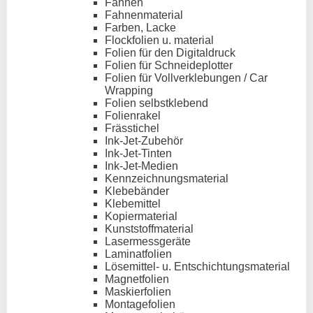
Fahnen
Fahnenmaterial
Farben, Lacke
Flockfolien u. material
Folien für den Digitaldruck
Folien für Schneideplotter
Folien für Vollverklebungen / Car
Wrapping
Folien selbstklebend
Folienrakel
Frässtichel
Ink-Jet-Zubehör
Ink-Jet-Tinten
Ink-Jet-Medien
Kennzeichnungsmaterial
Klebebänder
Klebemittel
Kopiermaterial
Kunststoffmaterial
Lasermessgeräte
Laminatfolien
Lösemittel- u. Entschichtungsmaterial
Magnetfolien
Maskierfolien
Montagefolien