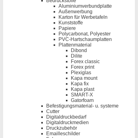
Bedruckstoffe
Aluminiumverbundplatte
Außenwerbung
Karton für Werbetafeln
Kunststoffe
Papiere
Polycarbonat, Polyester
PVC-Hartschaumplatten
Plattenmaterial
Dibond
Dilite
Forex classic
Forex print
Plexiglas
Kapa mount
Kapa fix
Kapa plast
SMART-X
Gatorfoam
Befestigungsmaterial- u. systeme
Cutter
Digitaldruckbedarf
Digitaldruckmedien
Druckzubehör
Emailleschilder