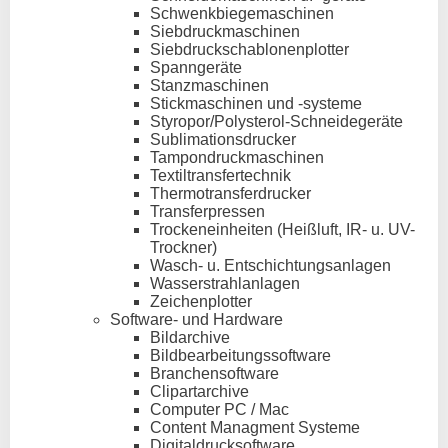
Schwenkbiegemaschinen
Siebdruckmaschinen
Siebdruckschablonenplotter
Spanngeräte
Stanzmaschinen
Stickmaschinen und -systeme
Styropor/Polysterol-Schneidegeräte
Sublimationsdrucker
Tampondruckmaschinen
Textiltransfertechnik
Thermotransferdrucker
Transferpressen
Trockeneinheiten (Heißluft, IR- u. UV-
Trockner)
Wasch- u. Entschichtungsanlagen
Wasserstrahlanlagen
Zeichenplotter
Software- und Hardware
Bildarchive
Bildbearbeitungssoftware
Branchensoftware
Clipartarchive
Computer PC / Mac
Content Managment Systeme
Digitaldrucksoftware