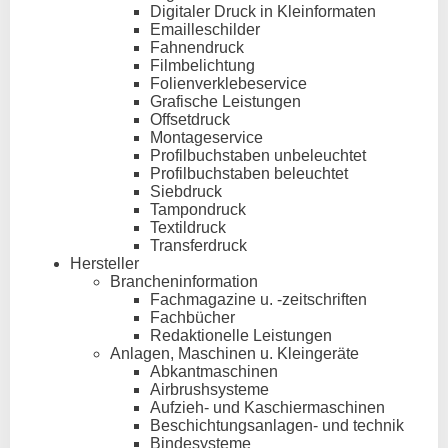
Digitaler Druck in Kleinformaten
Emailleschilder
Fahnendruck
Filmbelichtung
Folienverklebeservice
Grafische Leistungen
Offsetdruck
Montageservice
Profilbuchstaben unbeleuchtet
Profilbuchstaben beleuchtet
Siebdruck
Tampondruck
Textildruck
Transferdruck
Hersteller
Brancheninformation
Fachmagazine u. -zeitschriften
Fachbücher
Redaktionelle Leistungen
Anlagen, Maschinen u. Kleingeräte
Abkantmaschinen
Airbrushsysteme
Aufzieh- und Kaschiermaschinen
Beschichtungsanlagen- und technik
Bindesysteme