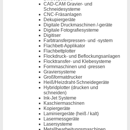
CAD-CAM Gravier- und
Schneidesysteme
CNC-Fräsanlagen
Dekupiergeräte
Digitale Druckmaschinen /-geräte
Digitale Fotografiesysteme
Digitiser
Farbtransferpressen- und -system
Flachbett-Applikator
Flachbettplotter
Flockdruck- und Beflockungsanlagen
Flocktransfer- und Klebesysteme
Formmaschinen und -pressen
Graviersysteme
Großformatdrucker
Heiß/Heizdraht-Schneidegeräte
Hybridplotter (drucken und
schneiden)
Ink-Jet Systeme
Kaschiermaschinen
Kopiergeräte
Laminiergeräte (heiß / kalt)
Lasermessgeräte
Lasersysteme
Metallbearbeitungsmaschinen