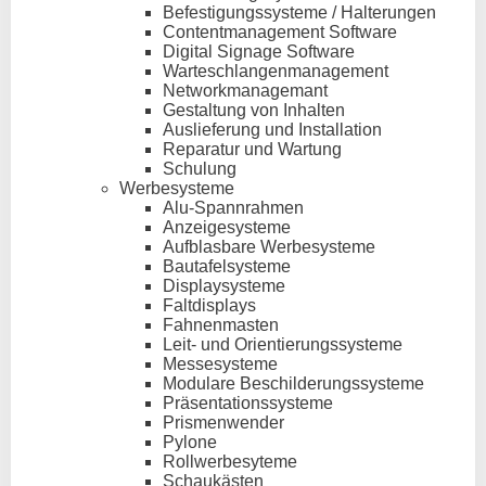
Befestigungssysteme / Halterungen
Contentmanagement Software
Digital Signage Software
Warteschlangenmanagement
Networkmanagemant
Gestaltung von Inhalten
Auslieferung und Installation
Reparatur und Wartung
Schulung
Werbesysteme
Alu-Spannrahmen
Anzeigesysteme
Aufblasbare Werbesysteme
Bautafelsysteme
Displaysysteme
Faltdisplays
Fahnenmasten
Leit- und Orientierungssysteme
Messesysteme
Modulare Beschilderungssysteme
Präsentationssysteme
Prismenwender
Pylone
Rollwerbesyteme
Schaukästen