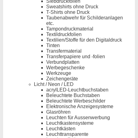
Siebdruckfolien
Sweatshirts ohne Druck
T-Shirts ohne Druck
Taubenabwehr für Schilderanlagen
etc.
Tampondruckmaterial
Textildruckfolien
Textilien/Stoffe für den Digitaldruck
Tinten
Transfermaterial
Transferpapiere und -folien
Verbundplatten
Werbegeschenke
Werkzeuge
Zeichengeräte
Licht / Neon / LED
acrylLED-Leuchtbuchstaben
Beleuchtete Buchstaben
Beleuchtete Werbeschilder
Elektronische Anzeigesysteme
Glasröhren
Leuchten für Aussenwerbung
Leuchtkastensysteme
Leuchtkästen
Leuchttransparente