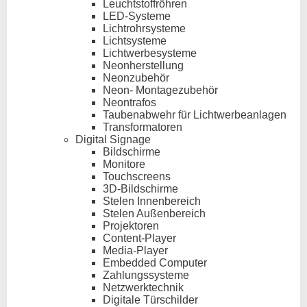
Leuchtstoffröhren
LED-Systeme
Lichtrohrsysteme
Lichtsysteme
Lichtwerbesysteme
Neonherstellung
Neonzubehör
Neon- Montagezubehör
Neontrafos
Taubenabwehr für Lichtwerbeanlagen
Transformatoren
Digital Signage
Bildschirme
Monitore
Touchscreens
3D-Bildschirme
Stelen Innenbereich
Stelen Außenbereich
Projektoren
Content-Player
Media-Player
Embedded Computer
Zahlungssysteme
Netzwerktechnik
Digitale Türschilder