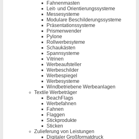
Fahnenmasten
Leit- und Orientierungssysteme
Messesysteme
Modulare Beschilderungssysteme
Präsentationssysteme
Prismenwender
Pylone
Rollwerbesyteme
Schaukästen
Spannsysteme
Vitrinen
Werbeaufsteller
Werbeschilder
Werbespiegel
Werbesysteme
Windbetriebene Werbeanlagen
Textile Werbeträger
BeachFlags
Werbefahnen
Fahnen
Flaggen
Stickprodukte
Sticken
Zulieferung von Leistungen
Digitaler Großformatdruck