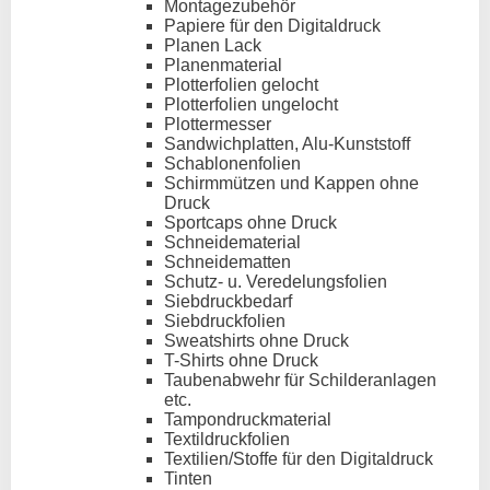
Montagezubehör
Papiere für den Digitaldruck
Planen Lack
Planenmaterial
Plotterfolien gelocht
Plotterfolien ungelocht
Plottermesser
Sandwichplatten, Alu-Kunststoff
Schablonenfolien
Schirmmützen und Kappen ohne
Druck
Sportcaps ohne Druck
Schneidematerial
Schneidematten
Schutz- u. Veredelungsfolien
Siebdruckbedarf
Siebdruckfolien
Sweatshirts ohne Druck
T-Shirts ohne Druck
Taubenabwehr für Schilderanlagen
etc.
Tampondruckmaterial
Textildruckfolien
Textilien/Stoffe für den Digitaldruck
Tinten