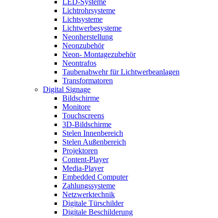
LED-Systeme
Lichtrohrsysteme
Lichtsysteme
Lichtwerbesysteme
Neonherstellung
Neonzubehör
Neon- Montagezubehör
Neontrafos
Taubenabwehr für Lichtwerbeanlagen
Transformatoren
Digital Signage
Bildschirme
Monitore
Touchscreens
3D-Bildschirme
Stelen Innenbereich
Stelen Außenbereich
Projektoren
Content-Player
Media-Player
Embedded Computer
Zahlungssysteme
Netzwerktechnik
Digitale Türschilder
Digitale Beschilderung