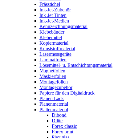
Frässtichel
Ink-Jet-Zubehör
Ink-Jet-Tinten
Ink-Jet-Medien
Kennzeichnungsmaterial
Klebebänder
Klebemittel
Kopiermaterial
Kunststoffmaterial
Lasermessgeräte
Laminatfolien
Lösemittel- u. Entschichtungsmaterial
Magnetfolien
Maskierfolien
Montagefolien
Montagezubehör
Papiere für den Digitaldruck
Planen Lack
Planenmaterial
Plattenmaterial
Dibond
Dilite
Forex classic
Forex print
Plexiglas