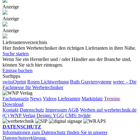
Anzeige
Anzeige
Anzeige
Lieferantenverzeichnis
Hier finden Werbetechniker den richtigen Lieferanten in ihrer Nähe.
Suche starten
Wenn Sie ein Hersteller und / oder Händler aus der Branche sind,
können Sie sich hier eintragen.
Eintrag buchen
Surftipps
swissQprint
Rosen Lichtwerbung
Buth Graviersysteme
wetec – Die
Fachmesse für Werbetechniker
Fachmagazin
News
Videos
Lieferanten
Marktplatz
Termine
Download
Kontakt
Datenschutz
Impressum
AGB
Werben auf werbetechnik.de
(C) WNP Verlag
Design: YGG
CMS: hylide
DATENSCHUTZ
Informationen zum Datenschutz finden Sie in unserer
Datenschutzerklärung.