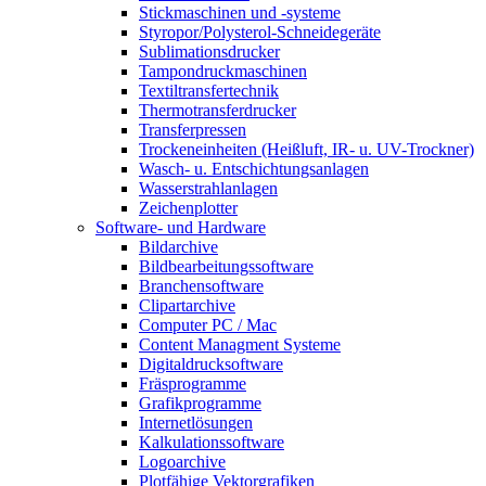
Stickmaschinen und -systeme
Styropor/Polysterol-Schneidegeräte
Sublimationsdrucker
Tampondruckmaschinen
Textiltransfertechnik
Thermotransferdrucker
Transferpressen
Trockeneinheiten (Heißluft, IR- u. UV-Trockner)
Wasch- u. Entschichtungsanlagen
Wasserstrahlanlagen
Zeichenplotter
Software- und Hardware
Bildarchive
Bildbearbeitungssoftware
Branchensoftware
Clipartarchive
Computer PC / Mac
Content Managment Systeme
Digitaldrucksoftware
Fräsprogramme
Grafikprogramme
Internetlösungen
Kalkulationssoftware
Logoarchive
Plotfähige Vektorgrafiken