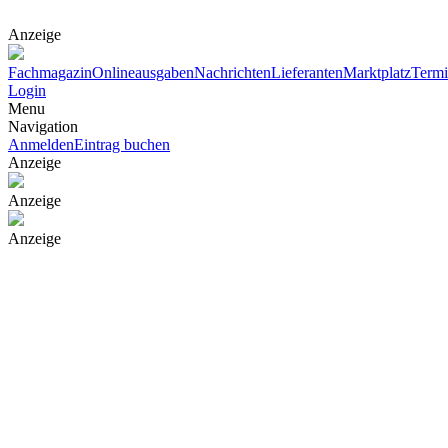
Anzeige
Fachmagazin
Onlineausgaben
Nachrichten
Lieferanten
Marktplatz
Term
Login
Menu
Navigation
Anmelden
Eintrag buchen
Anzeige
Anzeige
Anzeige