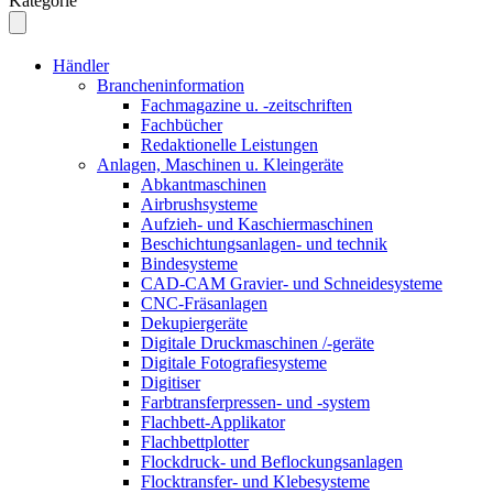
Kategorie
Händler
Brancheninformation
Fachmagazine u. -zeitschriften
Fachbücher
Redaktionelle Leistungen
Anlagen, Maschinen u. Kleingeräte
Abkantmaschinen
Airbrushsysteme
Aufzieh- und Kaschiermaschinen
Beschichtungsanlagen- und technik
Bindesysteme
CAD-CAM Gravier- und Schneidesysteme
CNC-Fräsanlagen
Dekupiergeräte
Digitale Druckmaschinen /-geräte
Digitale Fotografiesysteme
Digitiser
Farbtransferpressen- und -system
Flachbett-Applikator
Flachbettplotter
Flockdruck- und Beflockungsanlagen
Flocktransfer- und Klebesysteme