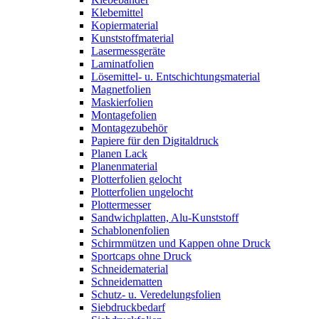
Klebemittel
Kopiermaterial
Kunststoffmaterial
Lasermessgeräte
Laminatfolien
Lösemittel- u. Entschichtungsmaterial
Magnetfolien
Maskierfolien
Montagefolien
Montagezubehör
Papiere für den Digitaldruck
Planen Lack
Planenmaterial
Plotterfolien gelocht
Plotterfolien ungelocht
Plottermesser
Sandwichplatten, Alu-Kunststoff
Schablonenfolien
Schirmmützen und Kappen ohne Druck
Sportcaps ohne Druck
Schneidematerial
Schneidematten
Schutz- u. Veredelungsfolien
Siebdruckbedarf