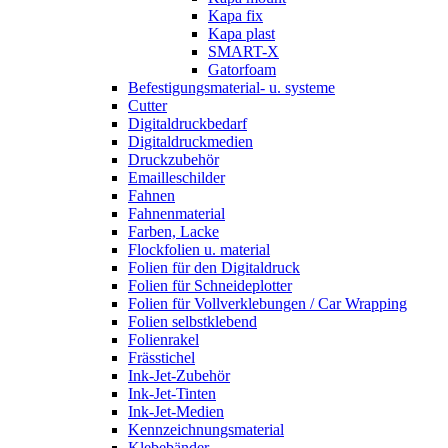
Kapa fix
Kapa plast
SMART-X
Gatorfoam
Befestigungsmaterial- u. systeme
Cutter
Digitaldruckbedarf
Digitaldruckmedien
Druckzubehör
Emailleschilder
Fahnen
Fahnenmaterial
Farben, Lacke
Flockfolien u. material
Folien für den Digitaldruck
Folien für Schneideplotter
Folien für Vollverklebungen / Car Wrapping
Folien selbstklebend
Folienrakel
Frässtichel
Ink-Jet-Zubehör
Ink-Jet-Tinten
Ink-Jet-Medien
Kennzeichnungsmaterial
Klebebänder