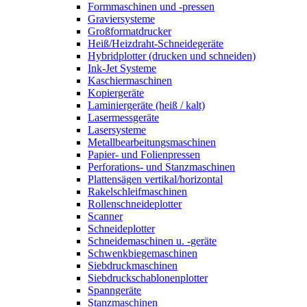
Formmaschinen und -pressen
Graviersysteme
Großformatdrucker
Heiß/Heizdraht-Schneidegeräte
Hybridplotter (drucken und schneiden)
Ink-Jet Systeme
Kaschiermaschinen
Kopiergeräte
Laminiergeräte (heiß / kalt)
Lasermessgeräte
Lasersysteme
Metallbearbeitungsmaschinen
Papier- und Folienpressen
Perforations- und Stanzmaschinen
Plattensägen vertikal/horizontal
Rakelschleifmaschinen
Rollenschneideplotter
Scanner
Schneideplotter
Schneidemaschinen u. -geräte
Schwenkbiegemaschinen
Siebdruckmaschinen
Siebdruckschablonenplotter
Spanngeräte
Stanzmaschinen