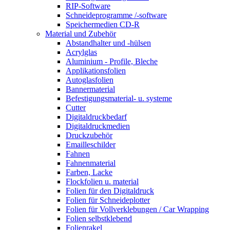
RIP-Software
Schneideprogramme /-software
Speichermedien CD-R
Material und Zubehör
Abstandhalter und -hülsen
Acrylglas
Aluminium - Profile, Bleche
Applikationsfolien
Autoglasfolien
Bannermaterial
Befestigungsmaterial- u. systeme
Cutter
Digitaldruckbedarf
Digitaldruckmedien
Druckzubehör
Emailleschilder
Fahnen
Fahnenmaterial
Farben, Lacke
Flockfolien u. material
Folien für den Digitaldruck
Folien für Schneideplotter
Folien für Vollverklebungen / Car Wrapping
Folien selbstklebend
Folienrakel