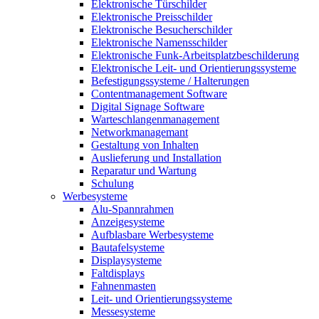
Elektronische Türschilder
Elektronische Preisschilder
Elektronische Besucherschilder
Elektronische Namensschilder
Elektronische Funk-Arbeitsplatzbeschilderung
Elektronische Leit- und Orientierungssysteme
Befestigungssysteme / Halterungen
Contentmanagement Software
Digital Signage Software
Warteschlangenmanagement
Networkmanagemant
Gestaltung von Inhalten
Auslieferung und Installation
Reparatur und Wartung
Schulung
Werbesysteme
Alu-Spannrahmen
Anzeigesysteme
Aufblasbare Werbesysteme
Bautafelsysteme
Displaysysteme
Faltdisplays
Fahnenmasten
Leit- und Orientierungssysteme
Messesysteme