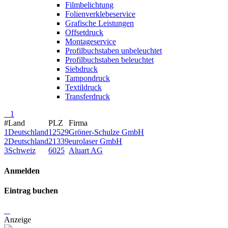
Filmbelichtung
Folienverklebeservice
Grafische Leistungen
Offsetdruck
Montageservice
Profilbuchstaben unbeleuchtet
Profilbuchstaben beleuchtet
Siebdruck
Tampondruck
Textildruck
Transferdruck
1
#
Land
PLZ
Firma
1
Deutschland
12529
Gröner-Schulze GmbH
2
Deutschland
21339
eurolaser GmbH
3
Schweiz
6025
Aluart AG
Anmelden
Eintrag buchen
Anzeige