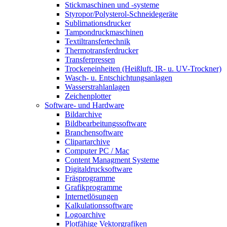
Stickmaschinen und -systeme
Styropor/Polysterol-Schneidegeräte
Sublimationsdrucker
Tampondruckmaschinen
Textiltransfertechnik
Thermotransferdrucker
Transferpressen
Trockeneinheiten (Heißluft, IR- u. UV-Trockner)
Wasch- u. Entschichtungsanlagen
Wasserstrahlanlagen
Zeichenplotter
Software- und Hardware
Bildarchive
Bildbearbeitungssoftware
Branchensoftware
Clipartarchive
Computer PC / Mac
Content Managment Systeme
Digitaldrucksoftware
Fräsprogramme
Grafikprogramme
Internetlösungen
Kalkulationssoftware
Logoarchive
Plotfähige Vektorgrafiken