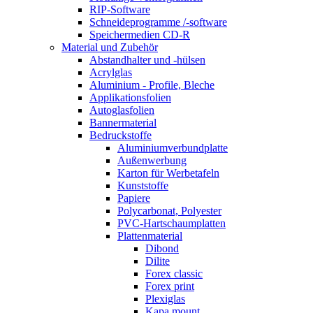
RIP-Software
Schneideprogramme /-software
Speichermedien CD-R
Material und Zubehör
Abstandhalter und -hülsen
Acrylglas
Aluminium - Profile, Bleche
Applikationsfolien
Autoglasfolien
Bannermaterial
Bedruckstoffe
Aluminiumverbundplatte
Außenwerbung
Karton für Werbetafeln
Kunststoffe
Papiere
Polycarbonat, Polyester
PVC-Hartschaumplatten
Plattenmaterial
Dibond
Dilite
Forex classic
Forex print
Plexiglas
Kapa mount