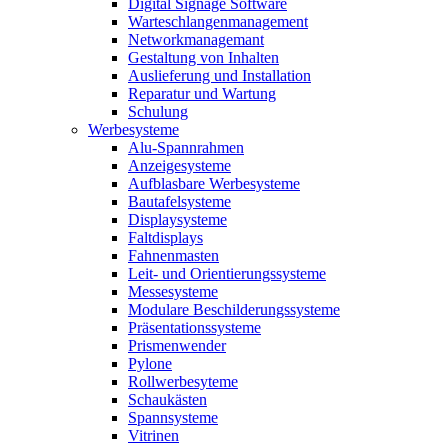
Digital Signage Software
Warteschlangenmanagement
Networkmanagemant
Gestaltung von Inhalten
Auslieferung und Installation
Reparatur und Wartung
Schulung
Werbesysteme
Alu-Spannrahmen
Anzeigesysteme
Aufblasbare Werbesysteme
Bautafelsysteme
Displaysysteme
Faltdisplays
Fahnenmasten
Leit- und Orientierungssysteme
Messesysteme
Modulare Beschilderungssysteme
Präsentationssysteme
Prismenwender
Pylone
Rollwerbesyteme
Schaukästen
Spannsysteme
Vitrinen