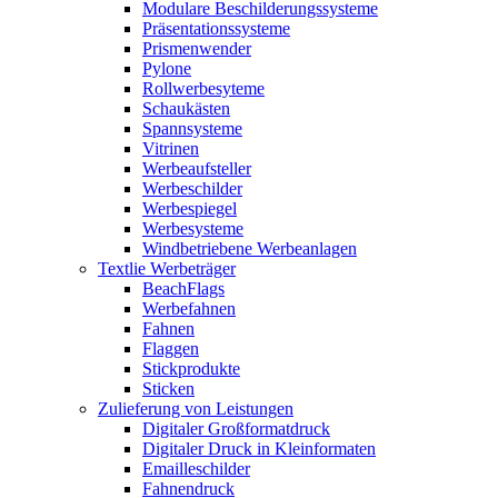
Modulare Beschilderungssysteme
Präsentationssysteme
Prismenwender
Pylone
Rollwerbesyteme
Schaukästen
Spannsysteme
Vitrinen
Werbeaufsteller
Werbeschilder
Werbespiegel
Werbesysteme
Windbetriebene Werbeanlagen
Textlie Werbeträger
BeachFlags
Werbefahnen
Fahnen
Flaggen
Stickprodukte
Sticken
Zulieferung von Leistungen
Digitaler Großformatdruck
Digitaler Druck in Kleinformaten
Emailleschilder
Fahnendruck