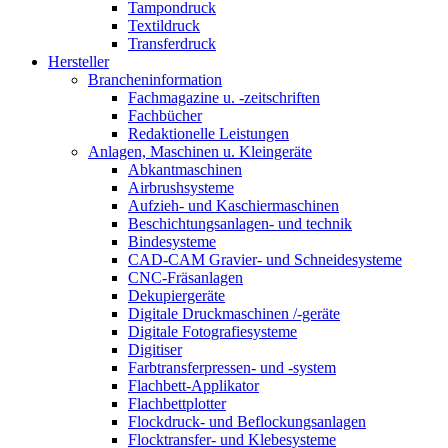
Tampondruck
Textildruck
Transferdruck
Hersteller
Brancheninformation
Fachmagazine u. -zeitschriften
Fachbücher
Redaktionelle Leistungen
Anlagen, Maschinen u. Kleingeräte
Abkantmaschinen
Airbrushsysteme
Aufzieh- und Kaschiermaschinen
Beschichtungsanlagen- und technik
Bindesysteme
CAD-CAM Gravier- und Schneidesysteme
CNC-Fräsanlagen
Dekupiergeräte
Digitale Druckmaschinen /-geräte
Digitale Fotografiesysteme
Digitiser
Farbtransferpressen- und -system
Flachbett-Applikator
Flachbettplotter
Flockdruck- und Beflockungsanlagen
Flocktransfer- und Klebesysteme