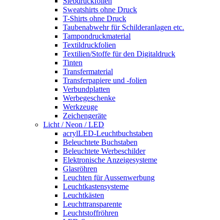
Siebdruckfolien
Sweatshirts ohne Druck
T-Shirts ohne Druck
Taubenabwehr für Schilderanlagen etc.
Tampondruckmaterial
Textildruckfolien
Textilien/Stoffe für den Digitaldruck
Tinten
Transfermaterial
Transferpapiere und -folien
Verbundplatten
Werbegeschenke
Werkzeuge
Zeichengeräte
Licht / Neon / LED
acrylLED-Leuchtbuchstaben
Beleuchtete Buchstaben
Beleuchtete Werbeschilder
Elektronische Anzeigesysteme
Glasröhren
Leuchten für Aussenwerbung
Leuchtkastensysteme
Leuchtkästen
Leuchttransparente
Leuchtstoffröhren