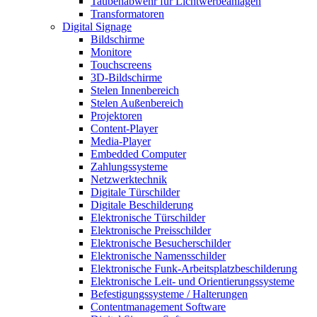
Taubenabwehr für Lichtwerbeanlagen
Transformatoren
Digital Signage
Bildschirme
Monitore
Touchscreens
3D-Bildschirme
Stelen Innenbereich
Stelen Außenbereich
Projektoren
Content-Player
Media-Player
Embedded Computer
Zahlungssysteme
Netzwerktechnik
Digitale Türschilder
Digitale Beschilderung
Elektronische Türschilder
Elektronische Preisschilder
Elektronische Besucherschilder
Elektronische Namensschilder
Elektronische Funk-Arbeitsplatzbeschilderung
Elektronische Leit- und Orientierungssysteme
Befestigungssysteme / Halterungen
Contentmanagement Software