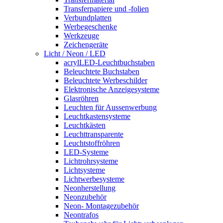
Transferpapiere und -folien
Verbundplatten
Werbegeschenke
Werkzeuge
Zeichengeräte
Licht / Neon / LED
acrylLED-Leuchtbuchstaben
Beleuchtete Buchstaben
Beleuchtete Werbeschilder
Elektronische Anzeigesysteme
Glasröhren
Leuchten für Aussenwerbung
Leuchtkastensysteme
Leuchtkästen
Leuchttransparente
Leuchtstoffröhren
LED-Systeme
Lichtrohrsysteme
Lichtsysteme
Lichtwerbesysteme
Neonherstellung
Neonzubehör
Neon- Montagezubehör
Neontrafos