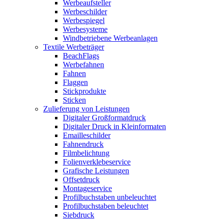
Werbeaufsteller
Werbeschilder
Werbespiegel
Werbesysteme
Windbetriebene Werbeanlagen
Textile Werbeträger
BeachFlags
Werbefahnen
Fahnen
Flaggen
Stickprodukte
Sticken
Zulieferung von Leistungen
Digitaler Großformatdruck
Digitaler Druck in Kleinformaten
Emailleschilder
Fahnendruck
Filmbelichtung
Folienverklebeservice
Grafische Leistungen
Offsetdruck
Montageservice
Profilbuchstaben unbeleuchtet
Profilbuchstaben beleuchtet
Siebdruck