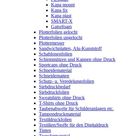
Kapa mount
Kapa fix
Kapa plast
SMART-X
Gatorfoam
Plotterfolien gelocht
Plotterfolien ungelocht
Plottermesser
Sandwichplatten, Alu-Kunststoff
Schablonenfolien
Schirmmützen und Kappen ohne Druck
Sportcaps ohne Druck
Schneidematerial
Schneidematten
Schutz- u. Veredelungsfolien
Siebdruckbedarf
Siebdruckfolien
Sweatshirts ohne Druck
T-Shirts ohne Druck
Taubenabwehr für Schilderanlagen etc.
Tampondruckmaterial
Textildruckfolien
Textilien/Stoffe für den Digitaldruck
Tinten
Transfermaterial