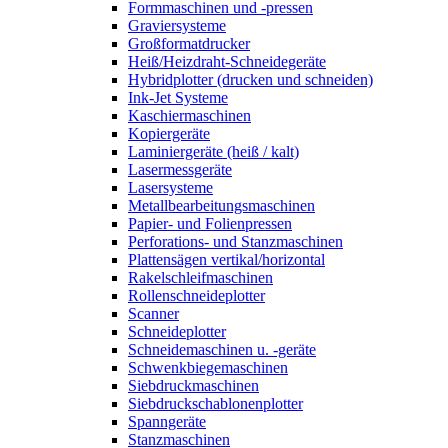
Formmaschinen und -pressen
Graviersysteme
Großformatdrucker
Heiß/Heizdraht-Schneidegeräte
Hybridplotter (drucken und schneiden)
Ink-Jet Systeme
Kaschiermaschinen
Kopiergeräte
Laminiergeräte (heiß / kalt)
Lasermessgeräte
Lasersysteme
Metallbearbeitungsmaschinen
Papier- und Folienpressen
Perforations- und Stanzmaschinen
Plattensägen vertikal/horizontal
Rakelschleifmaschinen
Rollenschneideplotter
Scanner
Schneideplotter
Schneidemaschinen u. -geräte
Schwenkbiegemaschinen
Siebdruckmaschinen
Siebdruckschablonenplotter
Spanngeräte
Stanzmaschinen