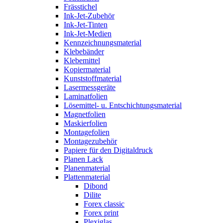
Frässtichel
Ink-Jet-Zubehör
Ink-Jet-Tinten
Ink-Jet-Medien
Kennzeichnungsmaterial
Klebebänder
Klebemittel
Kopiermaterial
Kunststoffmaterial
Lasermessgeräte
Laminatfolien
Lösemittel- u. Entschichtungsmaterial
Magnetfolien
Maskierfolien
Montagefolien
Montagezubehör
Papiere für den Digitaldruck
Planen Lack
Planenmaterial
Plattenmaterial
Dibond
Dilite
Forex classic
Forex print
Plexiglas