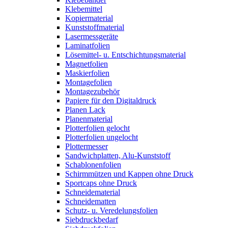
Klebemittel
Kopiermaterial
Kunststoffmaterial
Lasermessgeräte
Laminatfolien
Lösemittel- u. Entschichtungsmaterial
Magnetfolien
Maskierfolien
Montagefolien
Montagezubehör
Papiere für den Digitaldruck
Planen Lack
Planenmaterial
Plotterfolien gelocht
Plotterfolien ungelocht
Plottermesser
Sandwichplatten, Alu-Kunststoff
Schablonenfolien
Schirmmützen und Kappen ohne Druck
Sportcaps ohne Druck
Schneidematerial
Schneidematten
Schutz- u. Veredelungsfolien
Siebdruckbedarf