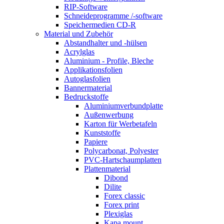
RIP-Software
Schneideprogramme /-software
Speichermedien CD-R
Material und Zubehör
Abstandhalter und -hülsen
Acrylglas
Aluminium - Profile, Bleche
Applikationsfolien
Autoglasfolien
Bannermaterial
Bedruckstoffe
Aluminiumverbundplatte
Außenwerbung
Karton für Werbetafeln
Kunststoffe
Papiere
Polycarbonat, Polyester
PVC-Hartschaumplatten
Plattenmaterial
Dibond
Dilite
Forex classic
Forex print
Plexiglas
Kapa mount