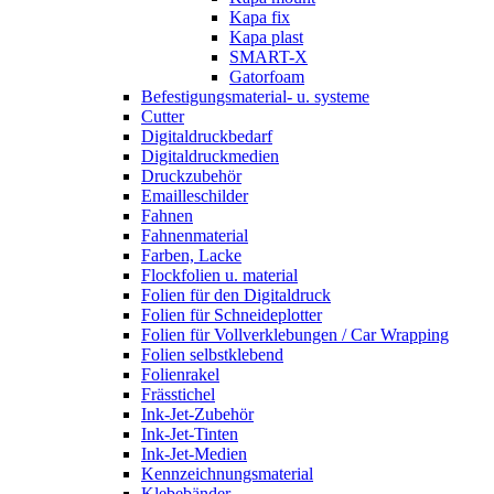
Kapa fix
Kapa plast
SMART-X
Gatorfoam
Befestigungsmaterial- u. systeme
Cutter
Digitaldruckbedarf
Digitaldruckmedien
Druckzubehör
Emailleschilder
Fahnen
Fahnenmaterial
Farben, Lacke
Flockfolien u. material
Folien für den Digitaldruck
Folien für Schneideplotter
Folien für Vollverklebungen / Car Wrapping
Folien selbstklebend
Folienrakel
Frässtichel
Ink-Jet-Zubehör
Ink-Jet-Tinten
Ink-Jet-Medien
Kennzeichnungsmaterial
Klebebänder