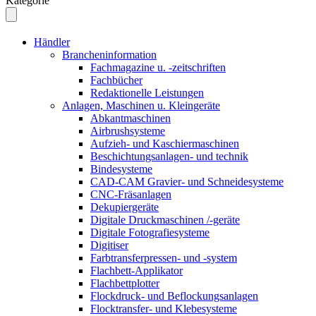
Kategorie
Händler
Brancheninformation
Fachmagazine u. -zeitschriften
Fachbücher
Redaktionelle Leistungen
Anlagen, Maschinen u. Kleingeräte
Abkantmaschinen
Airbrushsysteme
Aufzieh- und Kaschiermaschinen
Beschichtungsanlagen- und technik
Bindesysteme
CAD-CAM Gravier- und Schneidesysteme
CNC-Fräsanlagen
Dekupiergeräte
Digitale Druckmaschinen /-geräte
Digitale Fotografiesysteme
Digitiser
Farbtransferpressen- und -system
Flachbett-Applikator
Flachbettplotter
Flockdruck- und Beflockungsanlagen
Flocktransfer- und Klebesysteme