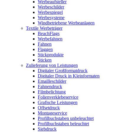
Werbeaufsteller
Werbeschilder
Werbespiegel
Werbesysteme
Windbetriebene Werbeanlagen
Textile Werbeträger
BeachFlags
Werbefahnen
Fahnen
Flaggen
Stickprodukte
Sticken
Zulieferung von Leistungen
Digitaler Großformatdruck
Digitaler Druck in Kleinformaten
Emailleschilder
Fahnendruck
Filmbelichtung
Folienverklebeservice
Grafische Leistungen
Offsetdruck
Montageservice
Profilbuchstaben unbeleuchtet
Profilbuchstaben beleuchtet
Siebdruck