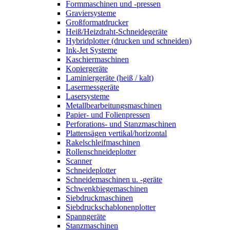
Formmaschinen und -pressen
Graviersysteme
Großformatdrucker
Heiß/Heizdraht-Schneidegeräte
Hybridplotter (drucken und schneiden)
Ink-Jet Systeme
Kaschiermaschinen
Kopiergeräte
Laminiergeräte (heiß / kalt)
Lasermessgeräte
Lasersysteme
Metallbearbeitungsmaschinen
Papier- und Folienpressen
Perforations- und Stanzmaschinen
Plattensägen vertikal/horizontal
Rakelschleifmaschinen
Rollenschneideplotter
Scanner
Schneideplotter
Schneidemaschinen u. -geräte
Schwenkbiegemaschinen
Siebdruckmaschinen
Siebdruckschablonenplotter
Spanngeräte
Stanzmaschinen