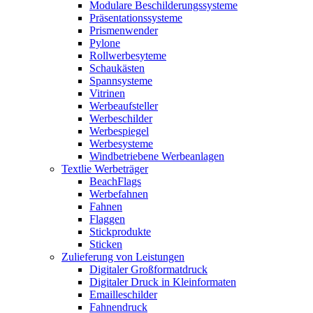
Modulare Beschilderungssysteme
Präsentationssysteme
Prismenwender
Pylone
Rollwerbesyteme
Schaukästen
Spannsysteme
Vitrinen
Werbeaufsteller
Werbeschilder
Werbespiegel
Werbesysteme
Windbetriebene Werbeanlagen
Textlie Werbeträger
BeachFlags
Werbefahnen
Fahnen
Flaggen
Stickprodukte
Sticken
Zulieferung von Leistungen
Digitaler Großformatdruck
Digitaler Druck in Kleinformaten
Emailleschilder
Fahnendruck