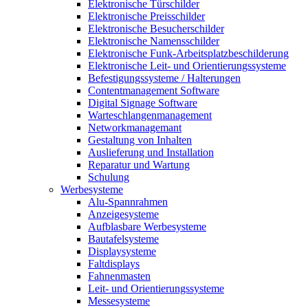
Elektronische Türschilder
Elektronische Preisschilder
Elektronische Besucherschilder
Elektronische Namensschilder
Elektronische Funk-Arbeitsplatzbeschilderung
Elektronische Leit- und Orientierungssysteme
Befestigungssysteme / Halterungen
Contentmanagement Software
Digital Signage Software
Warteschlangenmanagement
Networkmanagemant
Gestaltung von Inhalten
Auslieferung und Installation
Reparatur und Wartung
Schulung
Werbesysteme
Alu-Spannrahmen
Anzeigesysteme
Aufblasbare Werbesysteme
Bautafelsysteme
Displaysysteme
Faltdisplays
Fahnenmasten
Leit- und Orientierungssysteme
Messesysteme