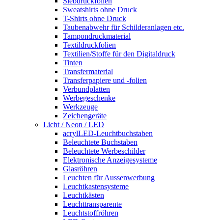
Siebdruckfolien
Sweatshirts ohne Druck
T-Shirts ohne Druck
Taubenabwehr für Schilderanlagen etc.
Tampondruckmaterial
Textildruckfolien
Textilien/Stoffe für den Digitaldruck
Tinten
Transfermaterial
Transferpapiere und -folien
Verbundplatten
Werbegeschenke
Werkzeuge
Zeichengeräte
Licht / Neon / LED
acrylLED-Leuchtbuchstaben
Beleuchtete Buchstaben
Beleuchtete Werbeschilder
Elektronische Anzeigesysteme
Glasröhren
Leuchten für Aussenwerbung
Leuchtkastensysteme
Leuchtkästen
Leuchttransparente
Leuchtstoffröhren