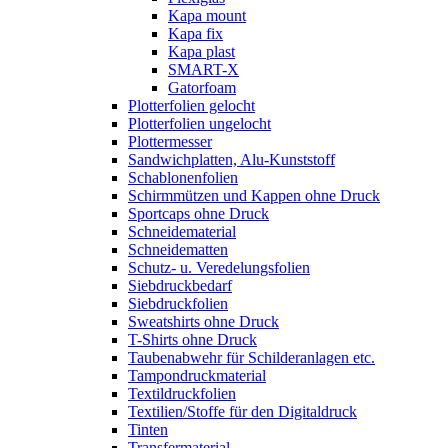
Kapa mount
Kapa fix
Kapa plast
SMART-X
Gatorfoam
Plotterfolien gelocht
Plotterfolien ungelocht
Plottermesser
Sandwichplatten, Alu-Kunststoff
Schablonenfolien
Schirmmützen und Kappen ohne Druck
Sportcaps ohne Druck
Schneidematerial
Schneidematten
Schutz- u. Veredelungsfolien
Siebdruckbedarf
Siebdruckfolien
Sweatshirts ohne Druck
T-Shirts ohne Druck
Taubenabwehr für Schilderanlagen etc.
Tampondruckmaterial
Textildruckfolien
Textilien/Stoffe für den Digitaldruck
Tinten
Transfermaterial