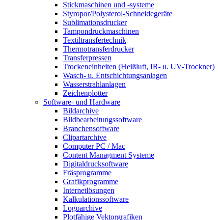
Stickmaschinen und -systeme
Styropor/Polysterol-Schneidegeräte
Sublimationsdrucker
Tampondruckmaschinen
Textiltransfertechnik
Thermotransferdrucker
Transferpressen
Trockeneinheiten (Heißluft, IR- u. UV-Trockner)
Wasch- u. Entschichtungsanlagen
Wasserstrahlanlagen
Zeichenplotter
Software- und Hardware
Bildarchive
Bildbearbeitungssoftware
Branchensoftware
Clipartarchive
Computer PC / Mac
Content Managment Systeme
Digitaldrucksoftware
Fräsprogramme
Grafikprogramme
Internetlösungen
Kalkulationssoftware
Logoarchive
Plotfähige Vektorgrafiken