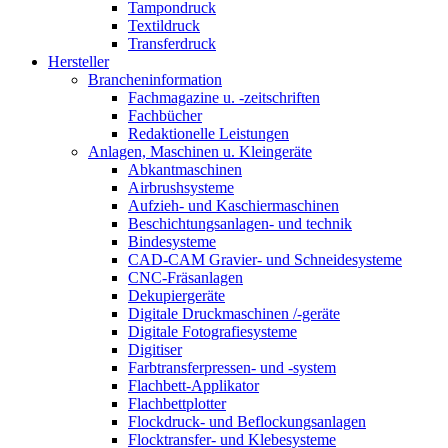
Tampondruck
Textildruck
Transferdruck
Hersteller
Brancheninformation
Fachmagazine u. -zeitschriften
Fachbücher
Redaktionelle Leistungen
Anlagen, Maschinen u. Kleingeräte
Abkantmaschinen
Airbrushsysteme
Aufzieh- und Kaschiermaschinen
Beschichtungsanlagen- und technik
Bindesysteme
CAD-CAM Gravier- und Schneidesysteme
CNC-Fräsanlagen
Dekupiergeräte
Digitale Druckmaschinen /-geräte
Digitale Fotografiesysteme
Digitiser
Farbtransferpressen- und -system
Flachbett-Applikator
Flachbettplotter
Flockdruck- und Beflockungsanlagen
Flocktransfer- und Klebesysteme