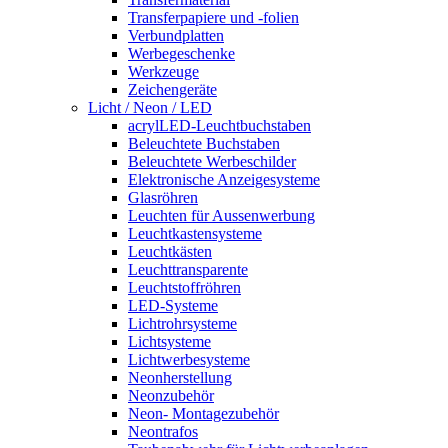
Transferpapiere und -folien
Verbundplatten
Werbegeschenke
Werkzeuge
Zeichengeräte
Licht / Neon / LED
acrylLED-Leuchtbuchstaben
Beleuchtete Buchstaben
Beleuchtete Werbeschilder
Elektronische Anzeigesysteme
Glasröhren
Leuchten für Aussenwerbung
Leuchtkastensysteme
Leuchtkästen
Leuchttransparente
Leuchtstoffröhren
LED-Systeme
Lichtrohrsysteme
Lichtsysteme
Lichtwerbesysteme
Neonherstellung
Neonzubehör
Neon- Montagezubehör
Neontrafos