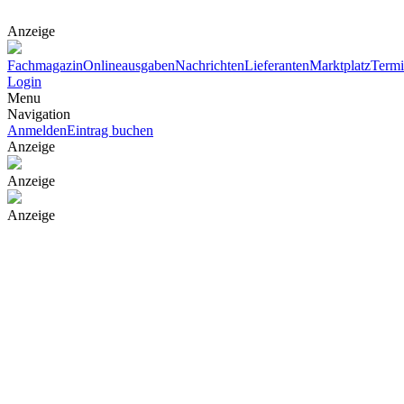
Anzeige
Fachmagazin
Onlineausgaben
Nachrichten
Lieferanten
Marktplatz
Term
Login
Menu
Navigation
Anmelden
Eintrag buchen
Anzeige
Anzeige
Anzeige