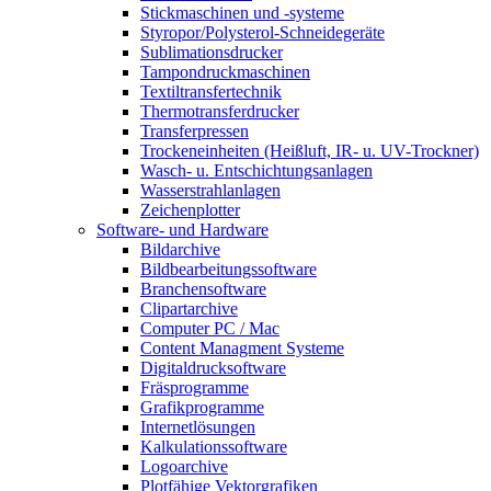
Stickmaschinen und -systeme
Styropor/Polysterol-Schneidegeräte
Sublimationsdrucker
Tampondruckmaschinen
Textiltransfertechnik
Thermotransferdrucker
Transferpressen
Trockeneinheiten (Heißluft, IR- u. UV-Trockner)
Wasch- u. Entschichtungsanlagen
Wasserstrahlanlagen
Zeichenplotter
Software- und Hardware
Bildarchive
Bildbearbeitungssoftware
Branchensoftware
Clipartarchive
Computer PC / Mac
Content Managment Systeme
Digitaldrucksoftware
Fräsprogramme
Grafikprogramme
Internetlösungen
Kalkulationssoftware
Logoarchive
Plotfähige Vektorgrafiken