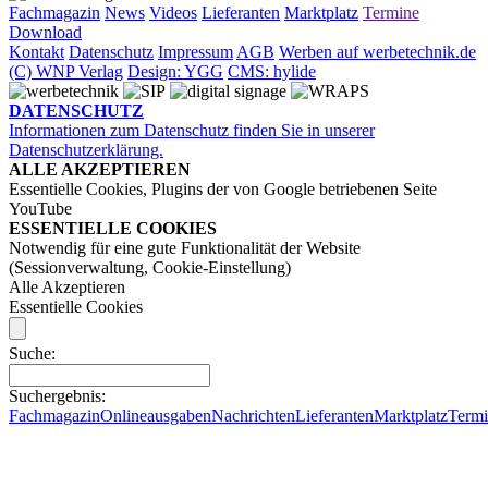
Fachmagazin
News
Videos
Lieferanten
Marktplatz
Termine
Download
Kontakt
Datenschutz
Impressum
AGB
Werben auf werbetechnik.de
(C) WNP Verlag
Design: YGG
CMS: hylide
DATENSCHUTZ
Informationen zum Datenschutz finden Sie in unserer
Datenschutzerklärung.
ALLE AKZEPTIEREN
Essentielle Cookies, Plugins der von Google betriebenen Seite
YouTube
ESSENTIELLE COOKIES
Notwendig für eine gute Funktionalität der Website
(Sessionverwaltung, Cookie-Einstellung)
Alle Akzeptieren
Essentielle Cookies
Suche:
Suchergebnis:
Fachmagazin
Onlineausgaben
Nachrichten
Lieferanten
Marktplatz
Term