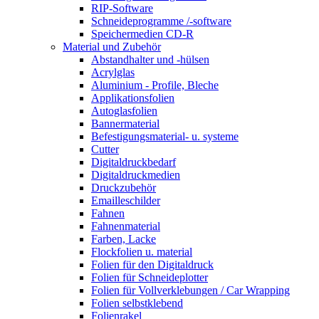
RIP-Software
Schneideprogramme /-software
Speichermedien CD-R
Material und Zubehör
Abstandhalter und -hülsen
Acrylglas
Aluminium - Profile, Bleche
Applikationsfolien
Autoglasfolien
Bannermaterial
Befestigungsmaterial- u. systeme
Cutter
Digitaldruckbedarf
Digitaldruckmedien
Druckzubehör
Emailleschilder
Fahnen
Fahnenmaterial
Farben, Lacke
Flockfolien u. material
Folien für den Digitaldruck
Folien für Schneideplotter
Folien für Vollverklebungen / Car Wrapping
Folien selbstklebend
Folienrakel