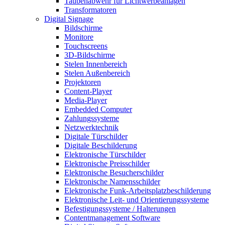
Taubenabwehr für Lichtwerbeanlagen
Transformatoren
Digital Signage
Bildschirme
Monitore
Touchscreens
3D-Bildschirme
Stelen Innenbereich
Stelen Außenbereich
Projektoren
Content-Player
Media-Player
Embedded Computer
Zahlungssysteme
Netzwerktechnik
Digitale Türschilder
Digitale Beschilderung
Elektronische Türschilder
Elektronische Preisschilder
Elektronische Besucherschilder
Elektronische Namensschilder
Elektronische Funk-Arbeitsplatzbeschilderung
Elektronische Leit- und Orientierungssysteme
Befestigungssysteme / Halterungen
Contentmanagement Software