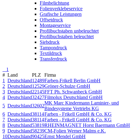
Filmbelichtung
Folienverklebeservice
Grafische Leistungen
Offsetdruck
Montageservice
Profilbuchstaben unbeleuchtet
Profilbuchstaben beleuchtet
Siebdruck
Tampondruck
Textildruck
Transferdruck
1
#
Land
PLZ
Firma
1
Deutschland
12489
Farben-Frikell Berlin GmbH
2
Deutschland
12529
Gröner-Schulze GmbH
3
Deutschland
22145
FFT Ph. Schwanbeck GmbH
4
Deutschland
32427
Filmolux Deutschland GmbH
MK Marc Kindermann Laminier- und
5
Deutschland
32602
Bindesysteme Vertriebs KG
6
Deutschland
38114
Farben - Frikell GmbH & Co. KG
7
Deutschland
38114
Farben - Frikell GmbH & Co. KG
8
Deutschland
53819
RHEINMAGNET Horst Baermann GmbH
9
Deutschland
58239
CM-Folien Werner Malms e.K.
10
Deutschland
90425
Ernst Mendel GmbH