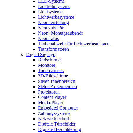
LED-Systeme
Lichtrohrsysteme
Lichtsysteme
Lichtwerbesysteme
Neonherstellung
Neonzubehör
Neon- Montagezubehör
Neontrafos
Taubenabwehr für Lichtwerbeanlagen
Transformatoren
Digital Signage
Bildschirme
Monitore
Touchscreens
3D-Bildschirme
Stelen Innenbereich
Stelen Außenbereich
Projektoren
Content-Player
Media-Player
Embedded Computer
Zahlungssysteme
Netzwerktechnik
Digitale Türschilder
Digitale Beschilderung