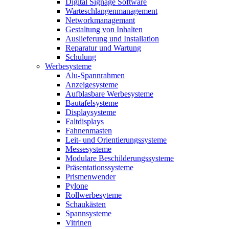
Digital Signage Software
Warteschlangenmanagement
Networkmanagemant
Gestaltung von Inhalten
Auslieferung und Installation
Reparatur und Wartung
Schulung
Werbesysteme
Alu-Spannrahmen
Anzeigesysteme
Aufblasbare Werbesysteme
Bautafelsysteme
Displaysysteme
Faltdisplays
Fahnenmasten
Leit- und Orientierungssysteme
Messesysteme
Modulare Beschilderungssysteme
Präsentationssysteme
Prismenwender
Pylone
Rollwerbesyteme
Schaukästen
Spannsysteme
Vitrinen