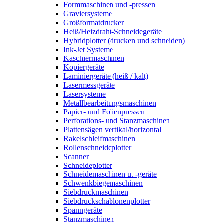
Formmaschinen und -pressen
Graviersysteme
Großformatdrucker
Heiß/Heizdraht-Schneidegeräte
Hybridplotter (drucken und schneiden)
Ink-Jet Systeme
Kaschiermaschinen
Kopiergeräte
Laminiergeräte (heiß / kalt)
Lasermessgeräte
Lasersysteme
Metallbearbeitungsmaschinen
Papier- und Folienpressen
Perforations- und Stanzmaschinen
Plattensägen vertikal/horizontal
Rakelschleifmaschinen
Rollenschneideplotter
Scanner
Schneideplotter
Schneidemaschinen u. -geräte
Schwenkbiegemaschinen
Siebdruckmaschinen
Siebdruckschablonenplotter
Spanngeräte
Stanzmaschinen