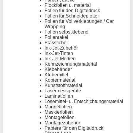
Flockfolien u. material
Folien für den Digitaldruck
Folien für Schneideplotter
Folien für Vollverklebungen / Car
Wrapping
Folien selbstklebend
Folienrakel
Frässtichel
Ink-Jet-Zubehör
Ink-Jet-Tinten
Ink-Jet-Medien
Kennzeichnungsmaterial
Klebebänder
Klebemittel
Kopiermaterial
Kunststoffmaterial
Lasermessgeräte
Laminatfolien
Lösemittel- u. Entschichtungsmaterial
Magnetfolien
Maskierfolien
Montagefolien
Montagezubehör
Papiere für den Digitaldruck