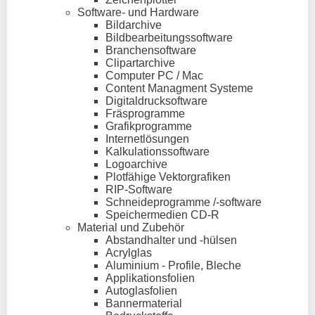
Software- und Hardware
Bildarchive
Bildbearbeitungssoftware
Branchensoftware
Clipartarchive
Computer PC / Mac
Content Managment Systeme
Digitaldrucksoftware
Fräsprogramme
Grafikprogramme
Internetlösungen
Kalkulationssoftware
Logoarchive
Plotfähige Vektorgrafiken
RIP-Software
Schneideprogramme /-software
Speichermedien CD-R
Material und Zubehör
Abstandhalter und -hülsen
Acrylglas
Aluminium - Profile, Bleche
Applikationsfolien
Autoglasfolien
Bannermaterial