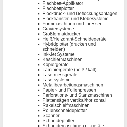
Flachbett-Applikator
Flachbettplotter
Flockdruck- und Beflockungsanlagen
Flocktransfer- und Klebesysteme
Formmaschinen und -pressen
Graviersysteme
Großformatdrucker
Heiß/Heizdraht-Schneidegeräte
Hybridplotter (drucken und
schneiden)
Ink-Jet Systeme
Kaschiermaschinen
Kopiergeräte
Laminiergeräte (heiß / kalt)
Lasermessgeräte
Lasersysteme
Metallbearbeitungsmaschinen
Papier- und Folienpressen
Perforations- und Stanzmaschinen
Plattensägen vertikal/horizontal
Rakelschleifmaschinen
Rollenschneideplotter
Scanner
Schneideplotter
Schneidemaschinen u. -geräte