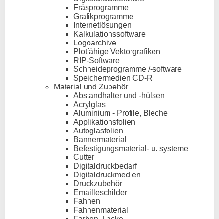
Fräsprogramme
Grafikprogramme
Internetlösungen
Kalkulationssoftware
Logoarchive
Plotfähige Vektorgrafiken
RIP-Software
Schneideprogramme /-software
Speichermedien CD-R
Material und Zubehör
Abstandhalter und -hülsen
Acrylglas
Aluminium - Profile, Bleche
Applikationsfolien
Autoglasfolien
Bannermaterial
Befestigungsmaterial- u. systeme
Cutter
Digitaldruckbedarf
Digitaldruckmedien
Druckzubehör
Emailleschilder
Fahnen
Fahnenmaterial
Farben, Lacke