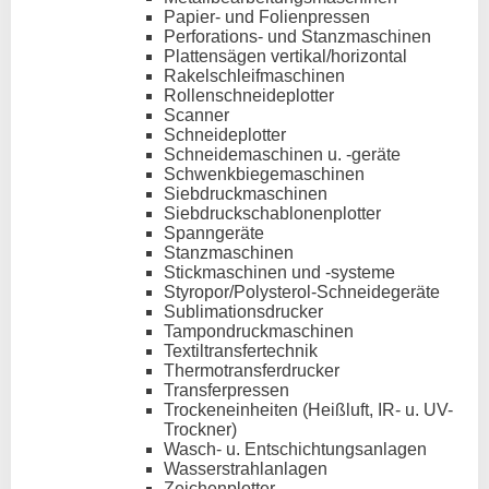
Papier- und Folienpressen
Perforations- und Stanzmaschinen
Plattensägen vertikal/horizontal
Rakelschleifmaschinen
Rollenschneideplotter
Scanner
Schneideplotter
Schneidemaschinen u. -geräte
Schwenkbiegemaschinen
Siebdruckmaschinen
Siebdruckschablonenplotter
Spanngeräte
Stanzmaschinen
Stickmaschinen und -systeme
Styropor/Polysterol-Schneidegeräte
Sublimationsdrucker
Tampondruckmaschinen
Textiltransfertechnik
Thermotransferdrucker
Transferpressen
Trockeneinheiten (Heißluft, IR- u. UV-
Trockner)
Wasch- u. Entschichtungsanlagen
Wasserstrahlanlagen
Zeichenplotter