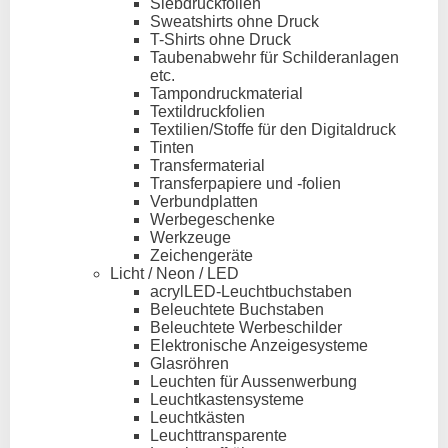
Siebdruckfolien
Sweatshirts ohne Druck
T-Shirts ohne Druck
Taubenabwehr für Schilderanlagen
etc.
Tampondruckmaterial
Textildruckfolien
Textilien/Stoffe für den Digitaldruck
Tinten
Transfermaterial
Transferpapiere und -folien
Verbundplatten
Werbegeschenke
Werkzeuge
Zeichengeräte
Licht / Neon / LED
acrylLED-Leuchtbuchstaben
Beleuchtete Buchstaben
Beleuchtete Werbeschilder
Elektronische Anzeigesysteme
Glasröhren
Leuchten für Aussenwerbung
Leuchtkastensysteme
Leuchtkästen
Leuchttransparente