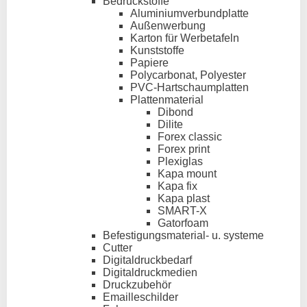
Bedruckstoffe
Aluminiumverbundplatte
Außenwerbung
Karton für Werbetafeln
Kunststoffe
Papiere
Polycarbonat, Polyester
PVC-Hartschaumplatten
Plattenmaterial
Dibond
Dilite
Forex classic
Forex print
Plexiglas
Kapa mount
Kapa fix
Kapa plast
SMART-X
Gatorfoam
Befestigungsmaterial- u. systeme
Cutter
Digitaldruckbedarf
Digitaldruckmedien
Druckzubehör
Emailleschilder