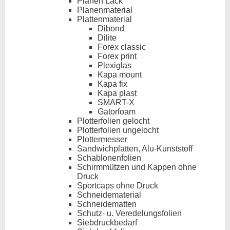
Planen Lack
Planenmaterial
Plattenmaterial
Dibond
Dilite
Forex classic
Forex print
Plexiglas
Kapa mount
Kapa fix
Kapa plast
SMART-X
Gatorfoam
Plotterfolien gelocht
Plotterfolien ungelocht
Plottermesser
Sandwichplatten, Alu-Kunststoff
Schablonenfolien
Schirmmützen und Kappen ohne
Druck
Sportcaps ohne Druck
Schneidematerial
Schneidematten
Schutz- u. Veredelungsfolien
Siebdruckbedarf