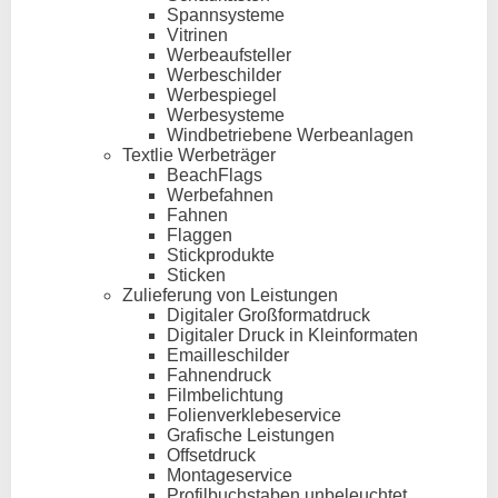
Spannsysteme
Vitrinen
Werbeaufsteller
Werbeschilder
Werbespiegel
Werbesysteme
Windbetriebene Werbeanlagen
Textlie Werbeträger
BeachFlags
Werbefahnen
Fahnen
Flaggen
Stickprodukte
Sticken
Zulieferung von Leistungen
Digitaler Großformatdruck
Digitaler Druck in Kleinformaten
Emailleschilder
Fahnendruck
Filmbelichtung
Folienverklebeservice
Grafische Leistungen
Offsetdruck
Montageservice
Profilbuchstaben unbeleuchtet