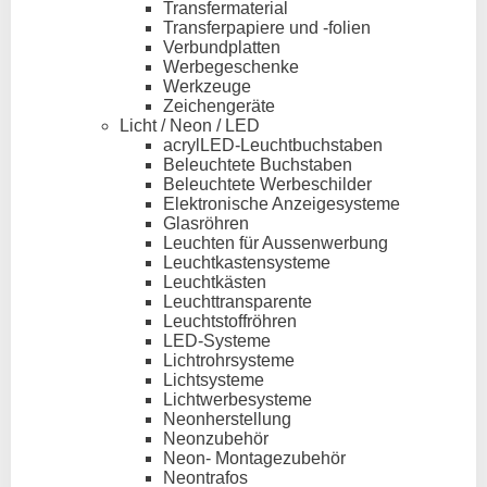
Transfermaterial
Transferpapiere und -folien
Verbundplatten
Werbegeschenke
Werkzeuge
Zeichengeräte
Licht / Neon / LED
acrylLED-Leuchtbuchstaben
Beleuchtete Buchstaben
Beleuchtete Werbeschilder
Elektronische Anzeigesysteme
Glasröhren
Leuchten für Aussenwerbung
Leuchtkastensysteme
Leuchtkästen
Leuchttransparente
Leuchtstoffröhren
LED-Systeme
Lichtrohrsysteme
Lichtsysteme
Lichtwerbesysteme
Neonherstellung
Neonzubehör
Neon- Montagezubehör
Neontrafos