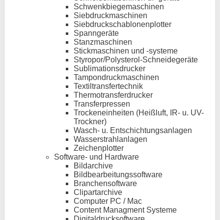
Schwenkbiegemaschinen
Siebdruckmaschinen
Siebdruckschablonenplotter
Spanngeräte
Stanzmaschinen
Stickmaschinen und -systeme
Styropor/Polysterol-Schneidegeräte
Sublimationsdrucker
Tampondruckmaschinen
Textiltransfertechnik
Thermotransferdrucker
Transferpressen
Trockeneinheiten (Heißluft, IR- u. UV-
Trockner)
Wasch- u. Entschichtungsanlagen
Wasserstrahlanlagen
Zeichenplotter
Software- und Hardware
Bildarchive
Bildbearbeitungssoftware
Branchensoftware
Clipartarchive
Computer PC / Mac
Content Managment Systeme
Digitaldrucksoftware