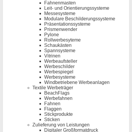
Fahnenmasten
Leit- und Orientierungssysteme
Messesysteme
Modulare Beschilderungssysteme
Präsentationssysteme
Prismenwender
Pylone
Rollwerbesyteme
Schaukästen
Spannsysteme
Vitrinen
Werbeaufsteller
Werbeschilder
Werbespiegel
Werbesysteme
Windbetriebene Werbeanlagen
Textile Werbeträger
BeachFlags
Werbefahnen
Fahnen
Flaggen
Stickprodukte
Sticken
Zulieferung von Leistungen
Digitaler Großformatdruck