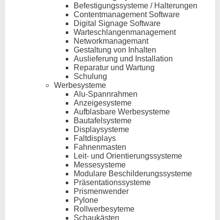
Befestigungssysteme / Halterungen
Contentmanagement Software
Digital Signage Software
Warteschlangenmanagement
Networkmanagemant
Gestaltung von Inhalten
Auslieferung und Installation
Reparatur und Wartung
Schulung
Werbesysteme
Alu-Spannrahmen
Anzeigesysteme
Aufblasbare Werbesysteme
Bautafelsysteme
Displaysysteme
Faltdisplays
Fahnenmasten
Leit- und Orientierungssysteme
Messesysteme
Modulare Beschilderungssysteme
Präsentationssysteme
Prismenwender
Pylone
Rollwerbesyteme
Schaukästen