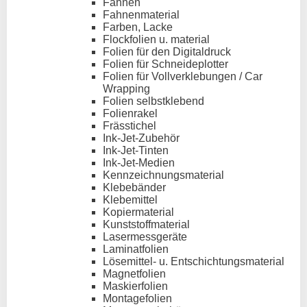
Fahnen
Fahnenmaterial
Farben, Lacke
Flockfolien u. material
Folien für den Digitaldruck
Folien für Schneideplotter
Folien für Vollverklebungen / Car
Wrapping
Folien selbstklebend
Folienrakel
Frässtichel
Ink-Jet-Zubehör
Ink-Jet-Tinten
Ink-Jet-Medien
Kennzeichnungsmaterial
Klebebänder
Klebemittel
Kopiermaterial
Kunststoffmaterial
Lasermessgeräte
Laminatfolien
Lösemittel- u. Entschichtungsmaterial
Magnetfolien
Maskierfolien
Montagefolien