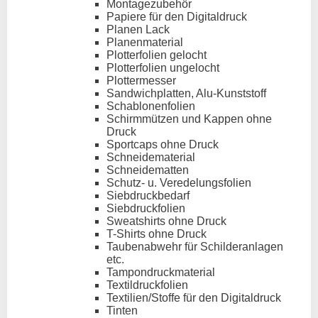
Montagezubehör
Papiere für den Digitaldruck
Planen Lack
Planenmaterial
Plotterfolien gelocht
Plotterfolien ungelocht
Plottermesser
Sandwichplatten, Alu-Kunststoff
Schablonenfolien
Schirmmützen und Kappen ohne
Druck
Sportcaps ohne Druck
Schneidematerial
Schneidematten
Schutz- u. Veredelungsfolien
Siebdruckbedarf
Siebdruckfolien
Sweatshirts ohne Druck
T-Shirts ohne Druck
Taubenabwehr für Schilderanlagen
etc.
Tampondruckmaterial
Textildruckfolien
Textilien/Stoffe für den Digitaldruck
Tinten