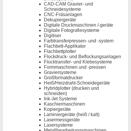
CAD-CAM Gravier- und
Schneidesysteme
CNC-Fräsanlagen
Dekupiergeräte
Digitale Druckmaschinen /-geräte
Digitale Fotografiesysteme
Digitiser
Farbtransferpressen- und -system
Flachbett-Applikator
Flachbettplotter
Flockdruck- und Beflockungsanlagen
Flocktransfer- und Klebesysteme
Formmaschinen und -pressen
Graviersysteme
Großformatdrucker
Heiß/Heizdraht-Schneidegeräte
Hybridplotter (drucken und
schneiden)
Ink-Jet Systeme
Kaschiermaschinen
Kopiergeräte
Laminiergeräte (heiß / kalt)
Lasermessgeräte
Lasersysteme
Metallbearbeitungsmaschinen