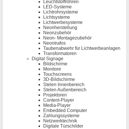
Leuchtstoffröhren
LED-Systeme
Lichtrohrsysteme
Lichtsysteme
Lichtwerbesysteme
Neonherstellung
Neonzubehör
Neon- Montagezubehör
Neontrafos
Taubenabwehr für Lichtwerbeanlagen
Transformatoren
Digital Signage
Bildschirme
Monitore
Touchscreens
3D-Bildschirme
Stelen Innenbereich
Stelen Außenbereich
Projektoren
Content-Player
Media-Player
Embedded Computer
Zahlungssysteme
Netzwerktechnik
Digitale Türschilder