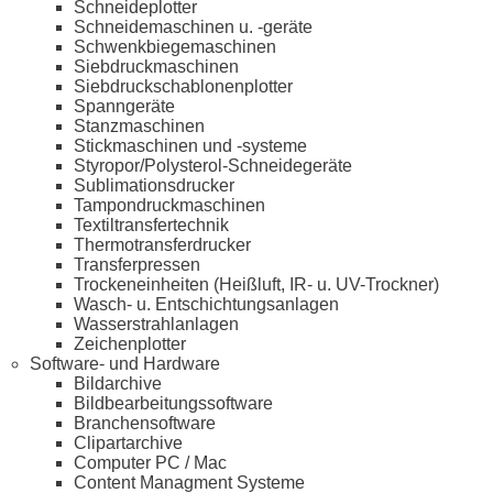
Schneideplotter
Schneidemaschinen u. -geräte
Schwenkbiegemaschinen
Siebdruckmaschinen
Siebdruckschablonenplotter
Spanngeräte
Stanzmaschinen
Stickmaschinen und -systeme
Styropor/Polysterol-Schneidegeräte
Sublimationsdrucker
Tampondruckmaschinen
Textiltransfertechnik
Thermotransferdrucker
Transferpressen
Trockeneinheiten (Heißluft, IR- u. UV-Trockner)
Wasch- u. Entschichtungsanlagen
Wasserstrahlanlagen
Zeichenplotter
Software- und Hardware
Bildarchive
Bildbearbeitungssoftware
Branchensoftware
Clipartarchive
Computer PC / Mac
Content Managment Systeme