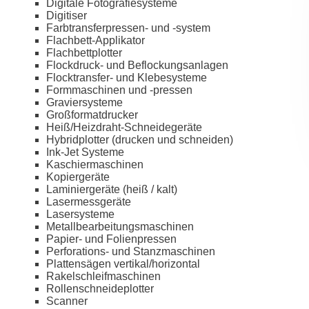
Digitale Fotografiesysteme
Digitiser
Farbtransferpressen- und -system
Flachbett-Applikator
Flachbettplotter
Flockdruck- und Beflockungsanlagen
Flocktransfer- und Klebesysteme
Formmaschinen und -pressen
Graviersysteme
Großformatdrucker
Heiß/Heizdraht-Schneidegeräte
Hybridplotter (drucken und schneiden)
Ink-Jet Systeme
Kaschiermaschinen
Kopiergeräte
Laminiergeräte (heiß / kalt)
Lasermessgeräte
Lasersysteme
Metallbearbeitungsmaschinen
Papier- und Folienpressen
Perforations- und Stanzmaschinen
Plattensägen vertikal/horizontal
Rakelschleifmaschinen
Rollenschneideplotter
Scanner