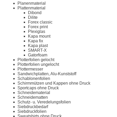
Planenmaterial
Plattenmaterial
Dibond
Dilite
Forex classic
Forex print
Plexiglas
Kapa mount
Kapa fix
Kapa plast
SMART-X
Gatorfoam
Plotterfolien gelocht
Plotterfolien ungelocht
Plottermesser
Sandwichplatten, Alu-Kunststoff
Schablonenfolien
Schirmmützen und Kappen ohne Druck
Sportcaps ohne Druck
Schneidematerial
Schneidematten
Schutz- u. Veredelungsfolien
Siebdruckbedarf
Siebdruckfolien
Sweatshirts ohne Druck