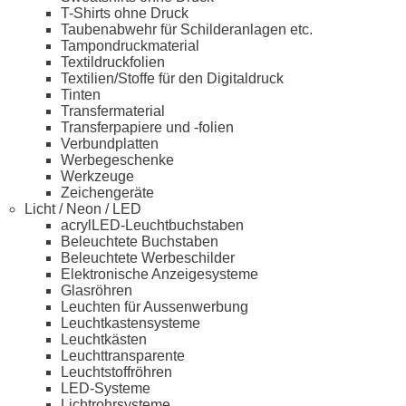
T-Shirts ohne Druck
Taubenabwehr für Schilderanlagen etc.
Tampondruckmaterial
Textildruckfolien
Textilien/Stoffe für den Digitaldruck
Tinten
Transfermaterial
Transferpapiere und -folien
Verbundplatten
Werbegeschenke
Werkzeuge
Zeichengeräte
Licht / Neon / LED
acrylLED-Leuchtbuchstaben
Beleuchtete Buchstaben
Beleuchtete Werbeschilder
Elektronische Anzeigesysteme
Glasröhren
Leuchten für Aussenwerbung
Leuchtkastensysteme
Leuchtkästen
Leuchttransparente
Leuchtstoffröhren
LED-Systeme
Lichtrohrsysteme