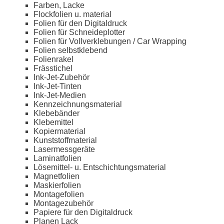
Farben, Lacke
Flockfolien u. material
Folien für den Digitaldruck
Folien für Schneideplotter
Folien für Vollverklebungen / Car Wrapping
Folien selbstklebend
Folienrakel
Frässtichel
Ink-Jet-Zubehör
Ink-Jet-Tinten
Ink-Jet-Medien
Kennzeichnungsmaterial
Klebebänder
Klebemittel
Kopiermaterial
Kunststoffmaterial
Lasermessgeräte
Laminatfolien
Lösemittel- u. Entschichtungsmaterial
Magnetfolien
Maskierfolien
Montagefolien
Montagezubehör
Papiere für den Digitaldruck
Planen Lack