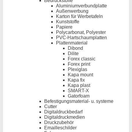
Bedruckstoffe
Aluminiumverbundplatte
Außenwerbung
Karton für Werbetafeln
Kunststoffe
Papiere
Polycarbonat, Polyester
PVC-Hartschaumplatten
Plattenmaterial
Dibond
Dilite
Forex classic
Forex print
Plexiglas
Kapa mount
Kapa fix
Kapa plast
SMART-X
Gatorfoam
Befestigungsmaterial- u. systeme
Cutter
Digitaldruckbedarf
Digitaldruckmedien
Druckzubehör
Emailleschilder