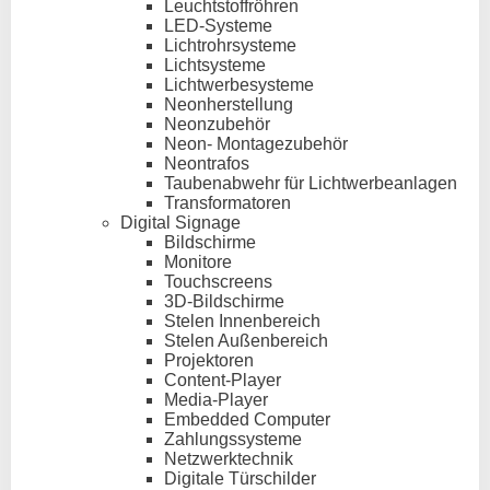
Leuchtstoffröhren
LED-Systeme
Lichtrohrsysteme
Lichtsysteme
Lichtwerbesysteme
Neonherstellung
Neonzubehör
Neon- Montagezubehör
Neontrafos
Taubenabwehr für Lichtwerbeanlagen
Transformatoren
Digital Signage
Bildschirme
Monitore
Touchscreens
3D-Bildschirme
Stelen Innenbereich
Stelen Außenbereich
Projektoren
Content-Player
Media-Player
Embedded Computer
Zahlungssysteme
Netzwerktechnik
Digitale Türschilder