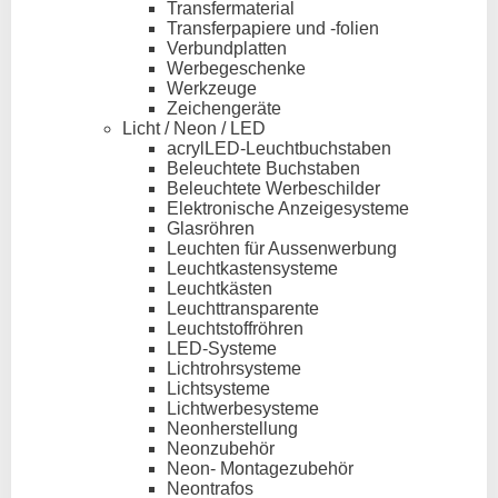
Transfermaterial
Transferpapiere und -folien
Verbundplatten
Werbegeschenke
Werkzeuge
Zeichengeräte
Licht / Neon / LED
acrylLED-Leuchtbuchstaben
Beleuchtete Buchstaben
Beleuchtete Werbeschilder
Elektronische Anzeigesysteme
Glasröhren
Leuchten für Aussenwerbung
Leuchtkastensysteme
Leuchtkästen
Leuchttransparente
Leuchtstoffröhren
LED-Systeme
Lichtrohrsysteme
Lichtsysteme
Lichtwerbesysteme
Neonherstellung
Neonzubehör
Neon- Montagezubehör
Neontrafos