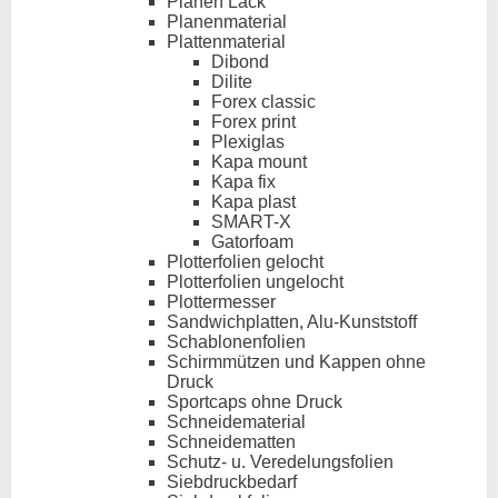
Planen Lack
Planenmaterial
Plattenmaterial
Dibond
Dilite
Forex classic
Forex print
Plexiglas
Kapa mount
Kapa fix
Kapa plast
SMART-X
Gatorfoam
Plotterfolien gelocht
Plotterfolien ungelocht
Plottermesser
Sandwichplatten, Alu-Kunststoff
Schablonenfolien
Schirmmützen und Kappen ohne
Druck
Sportcaps ohne Druck
Schneidematerial
Schneidematten
Schutz- u. Veredelungsfolien
Siebdruckbedarf