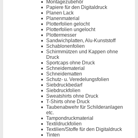
Montagezubehör
Papiere für den Digitaldruck
Planen Lack
Planenmaterial
Plotterfolien gelocht
Plotterfolien ungelocht
Plottermesser
Sandwichplatten, Alu-Kunststoff
Schablonenfolien
Schirmmützen und Kappen ohne
Druck
Sportcaps ohne Druck
Schneidematerial
Schneidematten
Schutz- u. Veredelungsfolien
Siebdruckbedarf
Siebdruckfolien
Sweatshirts ohne Druck
T-Shirts ohne Druck
Taubenabwehr für Schilderanlagen
etc.
Tampondruckmaterial
Textildruckfolien
Textilien/Stoffe für den Digitaldruck
Tinten