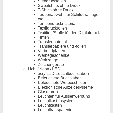
Siebdruckfolien
Sweatshirts ohne Druck
T-Shirts ohne Druck
Taubenabwehr für Schilderanlagen
etc.
Tampondruckmaterial
Textildruckfolien
Textilien/Stoffe für den Digitaldruck
Tinten
Transfermaterial
Transferpapiere und -folien
Verbundplatten
Werbegeschenke
Werkzeuge
Zeichengeräte
Licht / Neon / LED
acrylLED-Leuchtbuchstaben
Beleuchtete Buchstaben
Beleuchtete Werbeschilder
Elektronische Anzeigesysteme
Glasröhren
Leuchten für Aussenwerbung
Leuchtkastensysteme
Leuchtkästen
Leuchttransparente