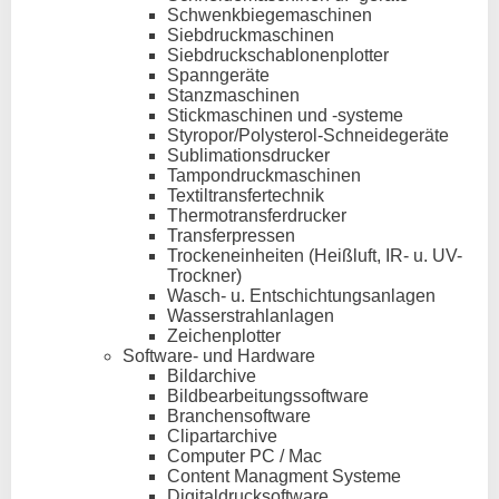
Schwenkbiegemaschinen
Siebdruckmaschinen
Siebdruckschablonenplotter
Spanngeräte
Stanzmaschinen
Stickmaschinen und -systeme
Styropor/Polysterol-Schneidegeräte
Sublimationsdrucker
Tampondruckmaschinen
Textiltransfertechnik
Thermotransferdrucker
Transferpressen
Trockeneinheiten (Heißluft, IR- u. UV-
Trockner)
Wasch- u. Entschichtungsanlagen
Wasserstrahlanlagen
Zeichenplotter
Software- und Hardware
Bildarchive
Bildbearbeitungssoftware
Branchensoftware
Clipartarchive
Computer PC / Mac
Content Managment Systeme
Digitaldrucksoftware