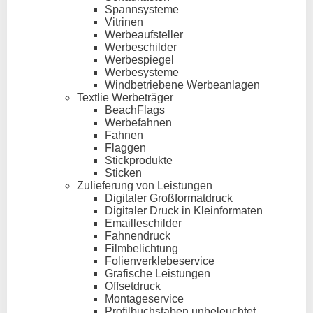
Spannsysteme
Vitrinen
Werbeaufsteller
Werbeschilder
Werbespiegel
Werbesysteme
Windbetriebene Werbeanlagen
Textlie Werbeträger
BeachFlags
Werbefahnen
Fahnen
Flaggen
Stickprodukte
Sticken
Zulieferung von Leistungen
Digitaler Großformatdruck
Digitaler Druck in Kleinformaten
Emailleschilder
Fahnendruck
Filmbelichtung
Folienverklebeservice
Grafische Leistungen
Offsetdruck
Montageservice
Profilbuchstaben unbeleuchtet