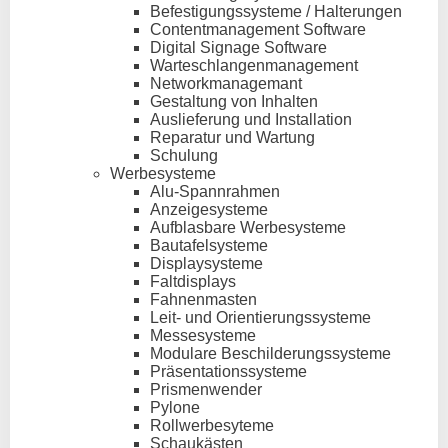
Befestigungssysteme / Halterungen
Contentmanagement Software
Digital Signage Software
Warteschlangenmanagement
Networkmanagemant
Gestaltung von Inhalten
Auslieferung und Installation
Reparatur und Wartung
Schulung
Werbesysteme
Alu-Spannrahmen
Anzeigesysteme
Aufblasbare Werbesysteme
Bautafelsysteme
Displaysysteme
Faltdisplays
Fahnenmasten
Leit- und Orientierungssysteme
Messesysteme
Modulare Beschilderungssysteme
Präsentationssysteme
Prismenwender
Pylone
Rollwerbesyteme
Schaukästen