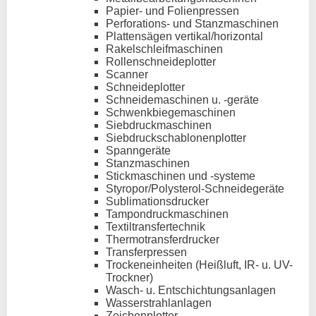
Papier- und Folienpressen
Perforations- und Stanzmaschinen
Plattensägen vertikal/horizontal
Rakelschleifmaschinen
Rollenschneideplotter
Scanner
Schneideplotter
Schneidemaschinen u. -geräte
Schwenkbiegemaschinen
Siebdruckmaschinen
Siebdruckschablonenplotter
Spanngeräte
Stanzmaschinen
Stickmaschinen und -systeme
Styropor/Polysterol-Schneidegeräte
Sublimationsdrucker
Tampondruckmaschinen
Textiltransfertechnik
Thermotransferdrucker
Transferpressen
Trockeneinheiten (Heißluft, IR- u. UV-
Trockner)
Wasch- u. Entschichtungsanlagen
Wasserstrahlanlagen
Zeichenplotter