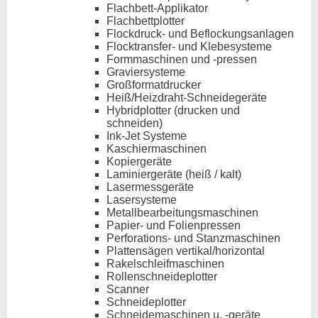
Flachbett-Applikator
Flachbettplotter
Flockdruck- und Beflockungsanlagen
Flocktransfer- und Klebesysteme
Formmaschinen und -pressen
Graviersysteme
Großformatdrucker
Heiß/Heizdraht-Schneidegeräte
Hybridplotter (drucken und
schneiden)
Ink-Jet Systeme
Kaschiermaschinen
Kopiergeräte
Laminiergeräte (heiß / kalt)
Lasermessgeräte
Lasersysteme
Metallbearbeitungsmaschinen
Papier- und Folienpressen
Perforations- und Stanzmaschinen
Plattensägen vertikal/horizontal
Rakelschleifmaschinen
Rollenschneideplotter
Scanner
Schneideplotter
Schneidemaschinen u. -geräte