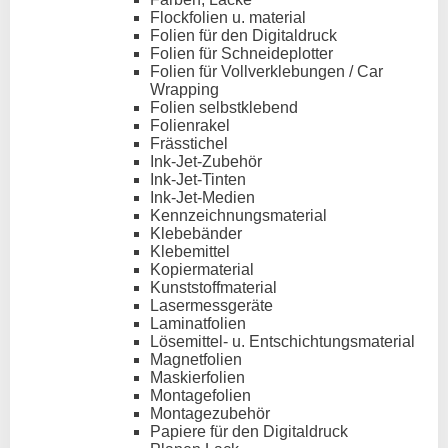
Flockfolien u. material
Folien für den Digitaldruck
Folien für Schneideplotter
Folien für Vollverklebungen / Car
Wrapping
Folien selbstklebend
Folienrakel
Frässtichel
Ink-Jet-Zubehör
Ink-Jet-Tinten
Ink-Jet-Medien
Kennzeichnungsmaterial
Klebebänder
Klebemittel
Kopiermaterial
Kunststoffmaterial
Lasermessgeräte
Laminatfolien
Lösemittel- u. Entschichtungsmaterial
Magnetfolien
Maskierfolien
Montagefolien
Montagezubehör
Papiere für den Digitaldruck