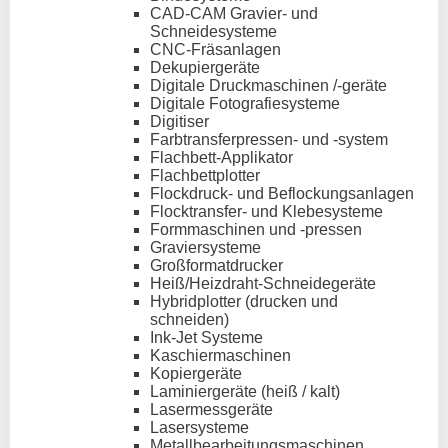
CAD-CAM Gravier- und
Schneidesysteme
CNC-Fräsanlagen
Dekupiergeräte
Digitale Druckmaschinen /-geräte
Digitale Fotografiesysteme
Digitiser
Farbtransferpressen- und -system
Flachbett-Applikator
Flachbettplotter
Flockdruck- und Beflockungsanlagen
Flocktransfer- und Klebesysteme
Formmaschinen und -pressen
Graviersysteme
Großformatdrucker
Heiß/Heizdraht-Schneidegeräte
Hybridplotter (drucken und
schneiden)
Ink-Jet Systeme
Kaschiermaschinen
Kopiergeräte
Laminiergeräte (heiß / kalt)
Lasermessgeräte
Lasersysteme
Metallbearbeitungsmaschinen