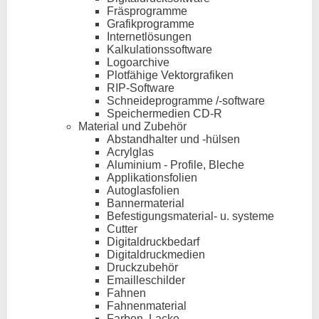
Fräsprogramme
Grafikprogramme
Internetlösungen
Kalkulationssoftware
Logoarchive
Plotfähige Vektorgrafiken
RIP-Software
Schneideprogramme /-software
Speichermedien CD-R
Material und Zubehör
Abstandhalter und -hülsen
Acrylglas
Aluminium - Profile, Bleche
Applikationsfolien
Autoglasfolien
Bannermaterial
Befestigungsmaterial- u. systeme
Cutter
Digitaldruckbedarf
Digitaldruckmedien
Druckzubehör
Emailleschilder
Fahnen
Fahnenmaterial
Farben, Lacke