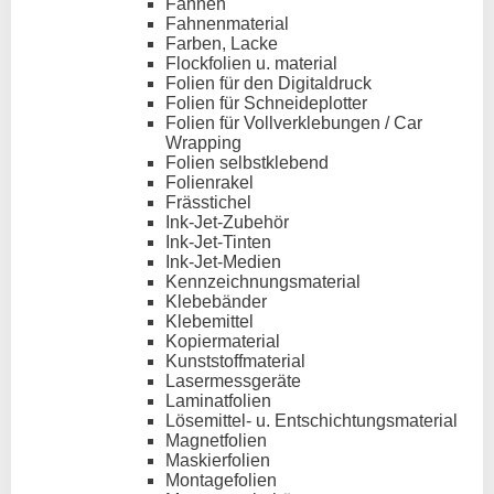
Fahnen
Fahnenmaterial
Farben, Lacke
Flockfolien u. material
Folien für den Digitaldruck
Folien für Schneideplotter
Folien für Vollverklebungen / Car
Wrapping
Folien selbstklebend
Folienrakel
Frässtichel
Ink-Jet-Zubehör
Ink-Jet-Tinten
Ink-Jet-Medien
Kennzeichnungsmaterial
Klebebänder
Klebemittel
Kopiermaterial
Kunststoffmaterial
Lasermessgeräte
Laminatfolien
Lösemittel- u. Entschichtungsmaterial
Magnetfolien
Maskierfolien
Montagefolien