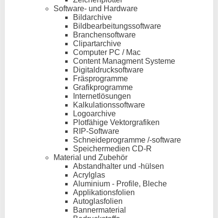
Software- und Hardware
Bildarchive
Bildbearbeitungssoftware
Branchensoftware
Clipartarchive
Computer PC / Mac
Content Managment Systeme
Digitaldrucksoftware
Fräsprogramme
Grafikprogramme
Internetlösungen
Kalkulationssoftware
Logoarchive
Plotfähige Vektorgrafiken
RIP-Software
Schneideprogramme /-software
Speichermedien CD-R
Material und Zubehör
Abstandhalter und -hülsen
Acrylglas
Aluminium - Profile, Bleche
Applikationsfolien
Autoglasfolien
Bannermaterial