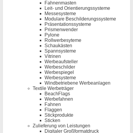
Fahnenmasten
Leit- und Orientierungssysteme
Messesysteme
Modulare Beschilderungssysteme
Präsentationssysteme
Prismenwender
Pylone
Rollwerbesyteme
Schaukästen
Spannsysteme
Vitrinen
Werbeaufsteller
Werbeschilder
Werbespiegel
Werbesysteme
Windbetriebene Werbeanlagen
Textile Werbeträger
BeachFlags
Werbefahnen
Fahnen
Flaggen
Stickprodukte
Sticken
Zulieferung von Leistungen
Digitaler Großformatdruck