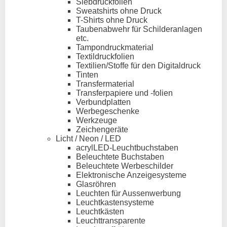
Siebdruckfolien
Sweatshirts ohne Druck
T-Shirts ohne Druck
Taubenabwehr für Schilderanlagen
etc.
Tampondruckmaterial
Textildruckfolien
Textilien/Stoffe für den Digitaldruck
Tinten
Transfermaterial
Transferpapiere und -folien
Verbundplatten
Werbegeschenke
Werkzeuge
Zeichengeräte
Licht / Neon / LED
acrylLED-Leuchtbuchstaben
Beleuchtete Buchstaben
Beleuchtete Werbeschilder
Elektronische Anzeigesysteme
Glasröhren
Leuchten für Aussenwerbung
Leuchtkastensysteme
Leuchtkästen
Leuchttransparente