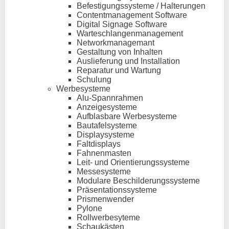
Befestigungssysteme / Halterungen
Contentmanagement Software
Digital Signage Software
Warteschlangenmanagement
Networkmanagemant
Gestaltung von Inhalten
Auslieferung und Installation
Reparatur und Wartung
Schulung
Werbesysteme
Alu-Spannrahmen
Anzeigesysteme
Aufblasbare Werbesysteme
Bautafelsysteme
Displaysysteme
Faltdisplays
Fahnenmasten
Leit- und Orientierungssysteme
Messesysteme
Modulare Beschilderungssysteme
Präsentationssysteme
Prismenwender
Pylone
Rollwerbesyteme
Schaukästen