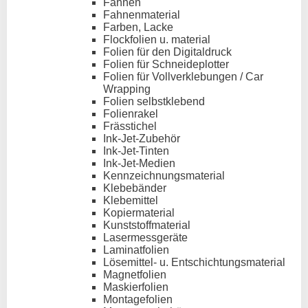
Fahnen
Fahnenmaterial
Farben, Lacke
Flockfolien u. material
Folien für den Digitaldruck
Folien für Schneideplotter
Folien für Vollverklebungen / Car
Wrapping
Folien selbstklebend
Folienrakel
Frässtichel
Ink-Jet-Zubehör
Ink-Jet-Tinten
Ink-Jet-Medien
Kennzeichnungsmaterial
Klebebänder
Klebemittel
Kopiermaterial
Kunststoffmaterial
Lasermessgeräte
Laminatfolien
Lösemittel- u. Entschichtungsmaterial
Magnetfolien
Maskierfolien
Montagefolien