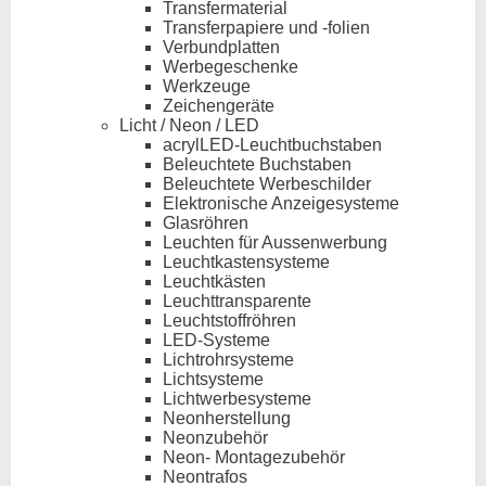
Transfermaterial
Transferpapiere und -folien
Verbundplatten
Werbegeschenke
Werkzeuge
Zeichengeräte
Licht / Neon / LED
acrylLED-Leuchtbuchstaben
Beleuchtete Buchstaben
Beleuchtete Werbeschilder
Elektronische Anzeigesysteme
Glasröhren
Leuchten für Aussenwerbung
Leuchtkastensysteme
Leuchtkästen
Leuchttransparente
Leuchtstoffröhren
LED-Systeme
Lichtrohrsysteme
Lichtsysteme
Lichtwerbesysteme
Neonherstellung
Neonzubehör
Neon- Montagezubehör
Neontrafos