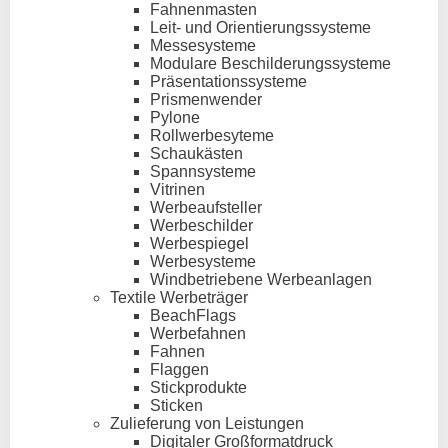
Fahnenmasten
Leit- und Orientierungssysteme
Messesysteme
Modulare Beschilderungssysteme
Präsentationssysteme
Prismenwender
Pylone
Rollwerbesyteme
Schaukästen
Spannsysteme
Vitrinen
Werbeaufsteller
Werbeschilder
Werbespiegel
Werbesysteme
Windbetriebene Werbeanlagen
Textile Werbeträger
BeachFlags
Werbefahnen
Fahnen
Flaggen
Stickprodukte
Sticken
Zulieferung von Leistungen
Digitaler Großformatdruck