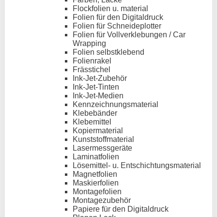
Flockfolien u. material
Folien für den Digitaldruck
Folien für Schneideplotter
Folien für Vollverklebungen / Car
Wrapping
Folien selbstklebend
Folienrakel
Frässtichel
Ink-Jet-Zubehör
Ink-Jet-Tinten
Ink-Jet-Medien
Kennzeichnungsmaterial
Klebebänder
Klebemittel
Kopiermaterial
Kunststoffmaterial
Lasermessgeräte
Laminatfolien
Lösemittel- u. Entschichtungsmaterial
Magnetfolien
Maskierfolien
Montagefolien
Montagezubehör
Papiere für den Digitaldruck