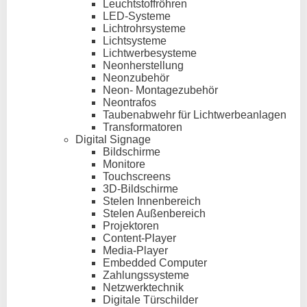
Leuchtstoffröhren
LED-Systeme
Lichtrohrsysteme
Lichtsysteme
Lichtwerbesysteme
Neonherstellung
Neonzubehör
Neon- Montagezubehör
Neontrafos
Taubenabwehr für Lichtwerbeanlagen
Transformatoren
Digital Signage
Bildschirme
Monitore
Touchscreens
3D-Bildschirme
Stelen Innenbereich
Stelen Außenbereich
Projektoren
Content-Player
Media-Player
Embedded Computer
Zahlungssysteme
Netzwerktechnik
Digitale Türschilder