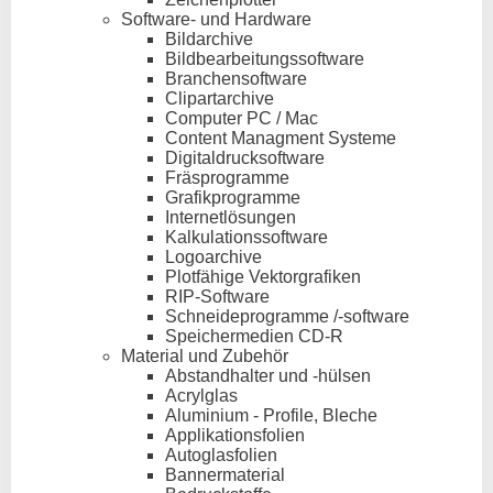
Software- und Hardware
Bildarchive
Bildbearbeitungssoftware
Branchensoftware
Clipartarchive
Computer PC / Mac
Content Managment Systeme
Digitaldrucksoftware
Fräsprogramme
Grafikprogramme
Internetlösungen
Kalkulationssoftware
Logoarchive
Plotfähige Vektorgrafiken
RIP-Software
Schneideprogramme /-software
Speichermedien CD-R
Material und Zubehör
Abstandhalter und -hülsen
Acrylglas
Aluminium - Profile, Bleche
Applikationsfolien
Autoglasfolien
Bannermaterial