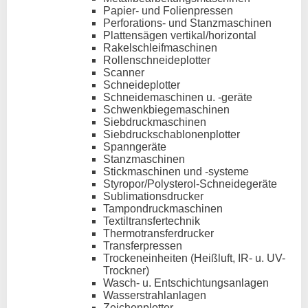
Papier- und Folienpressen
Perforations- und Stanzmaschinen
Plattensägen vertikal/horizontal
Rakelschleifmaschinen
Rollenschneideplotter
Scanner
Schneideplotter
Schneidemaschinen u. -geräte
Schwenkbiegemaschinen
Siebdruckmaschinen
Siebdruckschablonenplotter
Spanngeräte
Stanzmaschinen
Stickmaschinen und -systeme
Styropor/Polysterol-Schneidegeräte
Sublimationsdrucker
Tampondruckmaschinen
Textiltransfertechnik
Thermotransferdrucker
Transferpressen
Trockeneinheiten (Heißluft, IR- u. UV-
Trockner)
Wasch- u. Entschichtungsanlagen
Wasserstrahlanlagen
Zeichenplotter