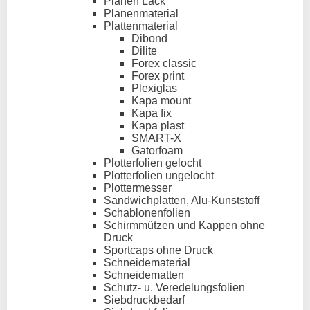
Planen Lack
Planenmaterial
Plattenmaterial
Dibond
Dilite
Forex classic
Forex print
Plexiglas
Kapa mount
Kapa fix
Kapa plast
SMART-X
Gatorfoam
Plotterfolien gelocht
Plotterfolien ungelocht
Plottermesser
Sandwichplatten, Alu-Kunststoff
Schablonenfolien
Schirmmützen und Kappen ohne
Druck
Sportcaps ohne Druck
Schneidematerial
Schneidematten
Schutz- u. Veredelungsfolien
Siebdruckbedarf