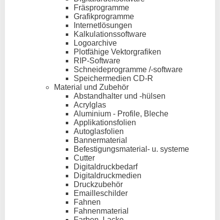
Fräsprogramme
Grafikprogramme
Internetlösungen
Kalkulationssoftware
Logoarchive
Plotfähige Vektorgrafiken
RIP-Software
Schneideprogramme /-software
Speichermedien CD-R
Material und Zubehör
Abstandhalter und -hülsen
Acrylglas
Aluminium - Profile, Bleche
Applikationsfolien
Autoglasfolien
Bannermaterial
Befestigungsmaterial- u. systeme
Cutter
Digitaldruckbedarf
Digitaldruckmedien
Druckzubehör
Emailleschilder
Fahnen
Fahnenmaterial
Farben, Lacke