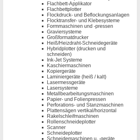
Flachbett-Applikator
Flachbettplotter
Flockdruck- und Beflockungsanlagen
Flocktransfer- und Klebesysteme
Formmaschinen und -pressen
Graviersysteme
Großformatdrucker
Heiß/Heizdraht-Schneidegeräte
Hybridplotter (drucken und
schneiden)
Ink-Jet Systeme
Kaschiermaschinen
Kopiergeräte
Laminiergeräte (heiß / kalt)
Lasermessgeräte
Lasersysteme
Metallbearbeitungsmaschinen
Papier- und Folienpressen
Perforations- und Stanzmaschinen
Plattensägen vertikal/horizontal
Rakelschleifmaschinen
Rollenschneideplotter
Scanner
Schneideplotter
Schneidemaschinen u. -geräte