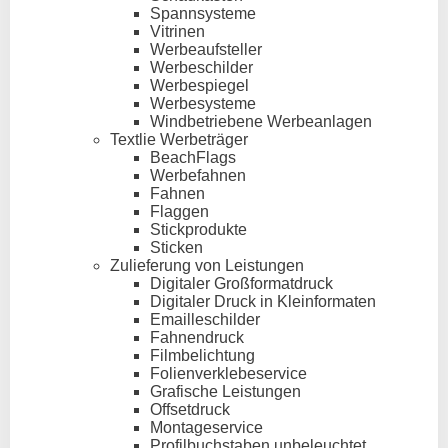
Spannsysteme
Vitrinen
Werbeaufsteller
Werbeschilder
Werbespiegel
Werbesysteme
Windbetriebene Werbeanlagen
Textlie Werbeträger
BeachFlags
Werbefahnen
Fahnen
Flaggen
Stickprodukte
Sticken
Zulieferung von Leistungen
Digitaler Großformatdruck
Digitaler Druck in Kleinformaten
Emailleschilder
Fahnendruck
Filmbelichtung
Folienverklebeservice
Grafische Leistungen
Offsetdruck
Montageservice
Profilbuchstaben unbeleuchtet