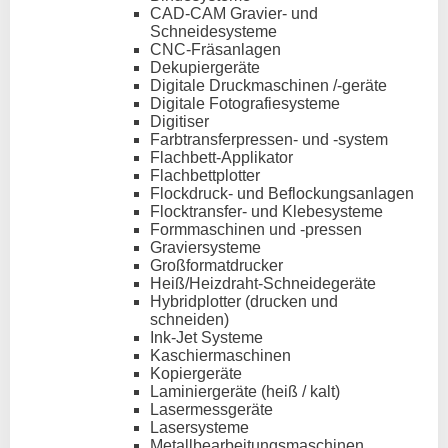
CAD-CAM Gravier- und
Schneidesysteme
CNC-Fräsanlagen
Dekupiergeräte
Digitale Druckmaschinen /-geräte
Digitale Fotografiesysteme
Digitiser
Farbtransferpressen- und -system
Flachbett-Applikator
Flachbettplotter
Flockdruck- und Beflockungsanlagen
Flocktransfer- und Klebesysteme
Formmaschinen und -pressen
Graviersysteme
Großformatdrucker
Heiß/Heizdraht-Schneidegeräte
Hybridplotter (drucken und
schneiden)
Ink-Jet Systeme
Kaschiermaschinen
Kopiergeräte
Laminiergeräte (heiß / kalt)
Lasermessgeräte
Lasersysteme
Metallbearbeitungsmaschinen