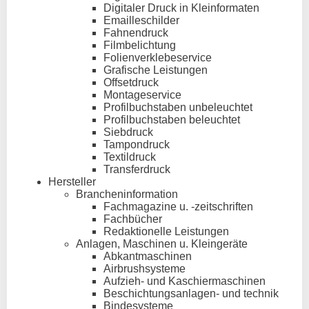
Digitaler Druck in Kleinformaten
Emailleschilder
Fahnendruck
Filmbelichtung
Folienverklebeservice
Grafische Leistungen
Offsetdruck
Montageservice
Profilbuchstaben unbeleuchtet
Profilbuchstaben beleuchtet
Siebdruck
Tampondruck
Textildruck
Transferdruck
Hersteller
Brancheninformation
Fachmagazine u. -zeitschriften
Fachbücher
Redaktionelle Leistungen
Anlagen, Maschinen u. Kleingeräte
Abkantmaschinen
Airbrushsysteme
Aufzieh- und Kaschiermaschinen
Beschichtungsanlagen- und technik
Bindesysteme