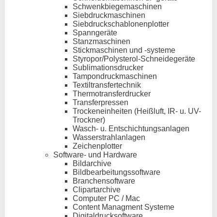
Schwenkbiegemaschinen
Siebdruckmaschinen
Siebdruckschablonenplotter
Spanngeräte
Stanzmaschinen
Stickmaschinen und -systeme
Styropor/Polysterol-Schneidegeräte
Sublimationsdrucker
Tampondruckmaschinen
Textiltransfertechnik
Thermotransferdrucker
Transferpressen
Trockeneinheiten (Heißluft, IR- u. UV-
Trockner)
Wasch- u. Entschichtungsanlagen
Wasserstrahlanlagen
Zeichenplotter
Software- und Hardware
Bildarchive
Bildbearbeitungssoftware
Branchensoftware
Clipartarchive
Computer PC / Mac
Content Managment Systeme
Digitaldrucksoftware