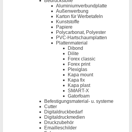
Bedruckstoffe
Aluminiumverbundplatte
Außenwerbung
Karton für Werbetafeln
Kunststoffe
Papiere
Polycarbonat, Polyester
PVC-Hartschaumplatten
Plattenmaterial
Dibond
Dilite
Forex classic
Forex print
Plexiglas
Kapa mount
Kapa fix
Kapa plast
SMART-X
Gatorfoam
Befestigungsmaterial- u. systeme
Cutter
Digitaldruckbedarf
Digitaldruckmedien
Druckzubehör
Emailleschilder