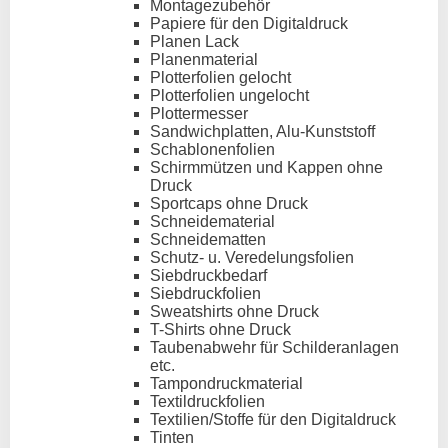
Montagezubehör
Papiere für den Digitaldruck
Planen Lack
Planenmaterial
Plotterfolien gelocht
Plotterfolien ungelocht
Plottermesser
Sandwichplatten, Alu-Kunststoff
Schablonenfolien
Schirmmützen und Kappen ohne
Druck
Sportcaps ohne Druck
Schneidematerial
Schneidematten
Schutz- u. Veredelungsfolien
Siebdruckbedarf
Siebdruckfolien
Sweatshirts ohne Druck
T-Shirts ohne Druck
Taubenabwehr für Schilderanlagen
etc.
Tampondruckmaterial
Textildruckfolien
Textilien/Stoffe für den Digitaldruck
Tinten