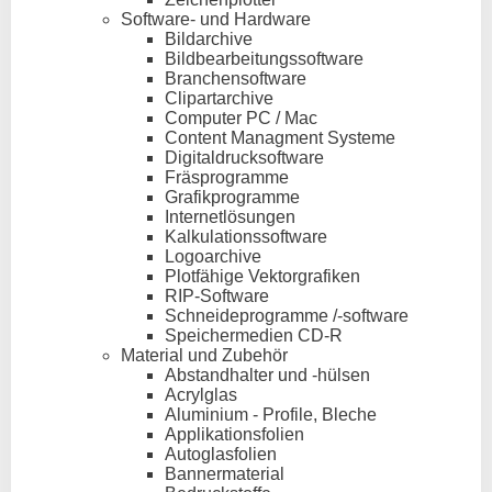
Software- und Hardware
Bildarchive
Bildbearbeitungssoftware
Branchensoftware
Clipartarchive
Computer PC / Mac
Content Managment Systeme
Digitaldrucksoftware
Fräsprogramme
Grafikprogramme
Internetlösungen
Kalkulationssoftware
Logoarchive
Plotfähige Vektorgrafiken
RIP-Software
Schneideprogramme /-software
Speichermedien CD-R
Material und Zubehör
Abstandhalter und -hülsen
Acrylglas
Aluminium - Profile, Bleche
Applikationsfolien
Autoglasfolien
Bannermaterial