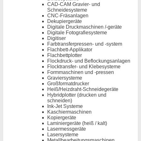
CAD-CAM Gravier- und
Schneidesysteme
CNC-Fräsanlagen
Dekupiergeräte
Digitale Druckmaschinen /-geräte
Digitale Fotografiesysteme
Digitiser
Farbtransferpressen- und -system
Flachbett-Applikator
Flachbettplotter
Flockdruck- und Beflockungsanlagen
Flocktransfer- und Klebesysteme
Formmaschinen und -pressen
Graviersysteme
Großformatdrucker
Heiß/Heizdraht-Schneidegeräte
Hybridplotter (drucken und
schneiden)
Ink-Jet Systeme
Kaschiermaschinen
Kopiergeräte
Laminiergeräte (heiß / kalt)
Lasermessgeräte
Lasersysteme
Metallbearbeitungsmaschinen