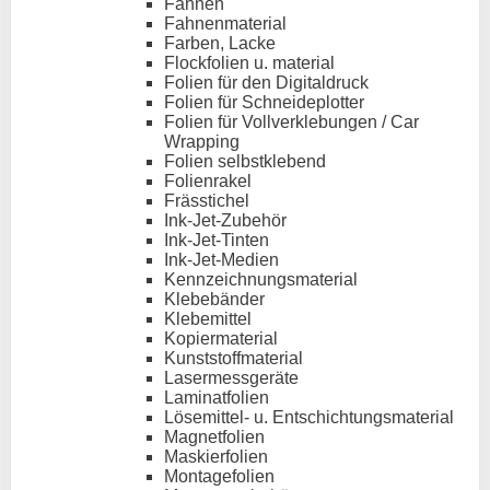
Fahnen
Fahnenmaterial
Farben, Lacke
Flockfolien u. material
Folien für den Digitaldruck
Folien für Schneideplotter
Folien für Vollverklebungen / Car
Wrapping
Folien selbstklebend
Folienrakel
Frässtichel
Ink-Jet-Zubehör
Ink-Jet-Tinten
Ink-Jet-Medien
Kennzeichnungsmaterial
Klebebänder
Klebemittel
Kopiermaterial
Kunststoffmaterial
Lasermessgeräte
Laminatfolien
Lösemittel- u. Entschichtungsmaterial
Magnetfolien
Maskierfolien
Montagefolien