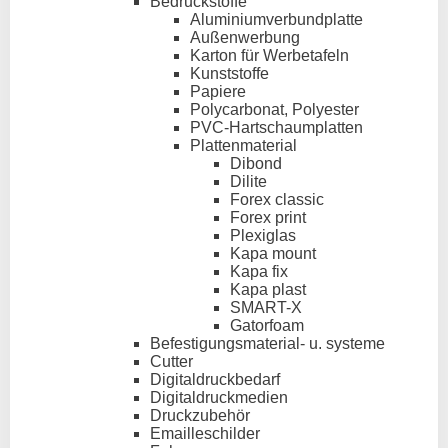
Bedruckstoffe
Aluminiumverbundplatte
Außenwerbung
Karton für Werbetafeln
Kunststoffe
Papiere
Polycarbonat, Polyester
PVC-Hartschaumplatten
Plattenmaterial
Dibond
Dilite
Forex classic
Forex print
Plexiglas
Kapa mount
Kapa fix
Kapa plast
SMART-X
Gatorfoam
Befestigungsmaterial- u. systeme
Cutter
Digitaldruckbedarf
Digitaldruckmedien
Druckzubehör
Emailleschilder