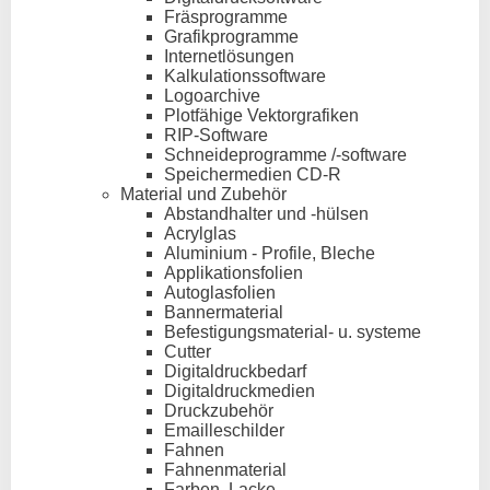
Fräsprogramme
Grafikprogramme
Internetlösungen
Kalkulationssoftware
Logoarchive
Plotfähige Vektorgrafiken
RIP-Software
Schneideprogramme /-software
Speichermedien CD-R
Material und Zubehör
Abstandhalter und -hülsen
Acrylglas
Aluminium - Profile, Bleche
Applikationsfolien
Autoglasfolien
Bannermaterial
Befestigungsmaterial- u. systeme
Cutter
Digitaldruckbedarf
Digitaldruckmedien
Druckzubehör
Emailleschilder
Fahnen
Fahnenmaterial
Farben, Lacke