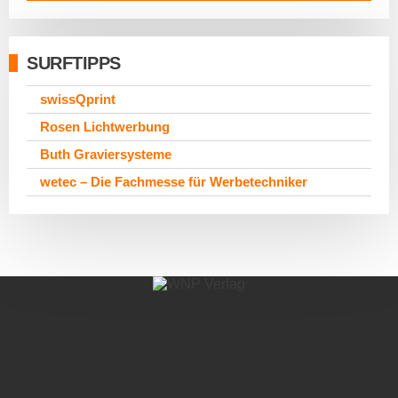
SURFTIPPS
swissQprint
Rosen Lichtwerbung
Buth Graviersysteme
wetec – Die Fachmesse für Werbetechniker