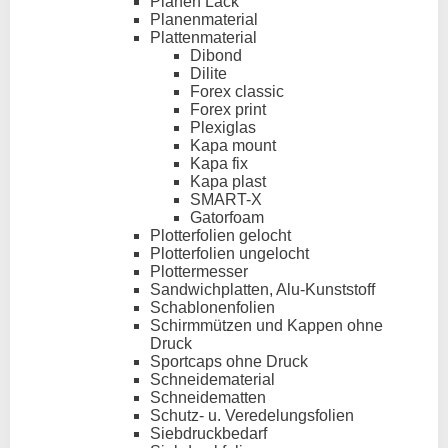
Planen Lack
Planenmaterial
Plattenmaterial
Dibond
Dilite
Forex classic
Forex print
Plexiglas
Kapa mount
Kapa fix
Kapa plast
SMART-X
Gatorfoam
Plotterfolien gelocht
Plotterfolien ungelocht
Plottermesser
Sandwichplatten, Alu-Kunststoff
Schablonenfolien
Schirmmützen und Kappen ohne
Druck
Sportcaps ohne Druck
Schneidematerial
Schneidematten
Schutz- u. Veredelungsfolien
Siebdruckbedarf