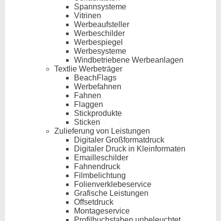
Spannsysteme
Vitrinen
Werbeaufsteller
Werbeschilder
Werbespiegel
Werbesysteme
Windbetriebene Werbeanlagen
Textlie Werbeträger
BeachFlags
Werbefahnen
Fahnen
Flaggen
Stickprodukte
Sticken
Zulieferung von Leistungen
Digitaler Großformatdruck
Digitaler Druck in Kleinformaten
Emailleschilder
Fahnendruck
Filmbelichtung
Folienverklebeservice
Grafische Leistungen
Offsetdruck
Montageservice
Profilbuchstaben unbeleuchtet