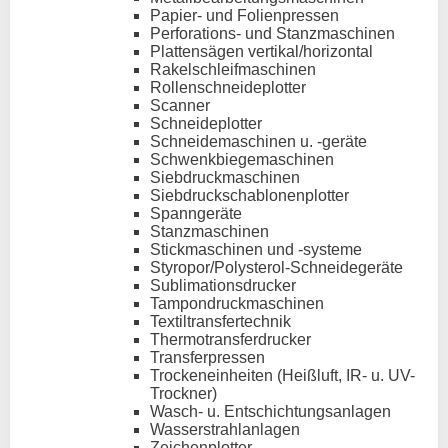
Papier- und Folienpressen
Perforations- und Stanzmaschinen
Plattensägen vertikal/horizontal
Rakelschleifmaschinen
Rollenschneideplotter
Scanner
Schneideplotter
Schneidemaschinen u. -geräte
Schwenkbiegemaschinen
Siebdruckmaschinen
Siebdruckschablonenplotter
Spanngeräte
Stanzmaschinen
Stickmaschinen und -systeme
Styropor/Polysterol-Schneidegeräte
Sublimationsdrucker
Tampondruckmaschinen
Textiltransfertechnik
Thermotransferdrucker
Transferpressen
Trockeneinheiten (Heißluft, IR- u. UV-
Trockner)
Wasch- u. Entschichtungsanlagen
Wasserstrahlanlagen
Zeichenplotter