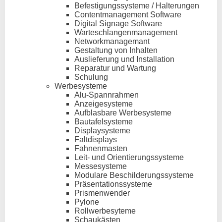
Befestigungssysteme / Halterungen
Contentmanagement Software
Digital Signage Software
Warteschlangenmanagement
Networkmanagemant
Gestaltung von Inhalten
Auslieferung und Installation
Reparatur und Wartung
Schulung
Werbesysteme
Alu-Spannrahmen
Anzeigesysteme
Aufblasbare Werbesysteme
Bautafelsysteme
Displaysysteme
Faltdisplays
Fahnenmasten
Leit- und Orientierungssysteme
Messesysteme
Modulare Beschilderungssysteme
Präsentationssysteme
Prismenwender
Pylone
Rollwerbesyteme
Schaukästen