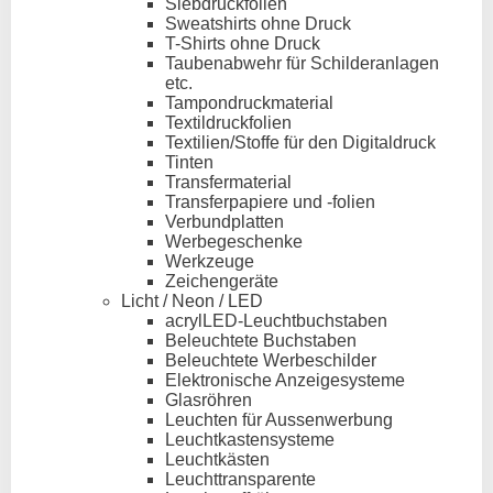
Siebdruckfolien
Sweatshirts ohne Druck
T-Shirts ohne Druck
Taubenabwehr für Schilderanlagen
etc.
Tampondruckmaterial
Textildruckfolien
Textilien/Stoffe für den Digitaldruck
Tinten
Transfermaterial
Transferpapiere und -folien
Verbundplatten
Werbegeschenke
Werkzeuge
Zeichengeräte
Licht / Neon / LED
acrylLED-Leuchtbuchstaben
Beleuchtete Buchstaben
Beleuchtete Werbeschilder
Elektronische Anzeigesysteme
Glasröhren
Leuchten für Aussenwerbung
Leuchtkastensysteme
Leuchtkästen
Leuchttransparente