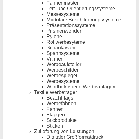
Fahnenmasten
Leit- und Orientierungssysteme
Messesysteme
Modulare Beschilderungssysteme
Präsentationssysteme
Prismenwender
Pylone
Rollwerbesyteme
Schaukästen
Spannsysteme
Vitrinen
Werbeaufsteller
Werbeschilder
Werbespiegel
Werbesysteme
Windbetriebene Werbeanlagen
Textile Werbeträger
BeachFlags
Werbefahnen
Fahnen
Flaggen
Stickprodukte
Sticken
Zulieferung von Leistungen
Digitaler Großformatdruck