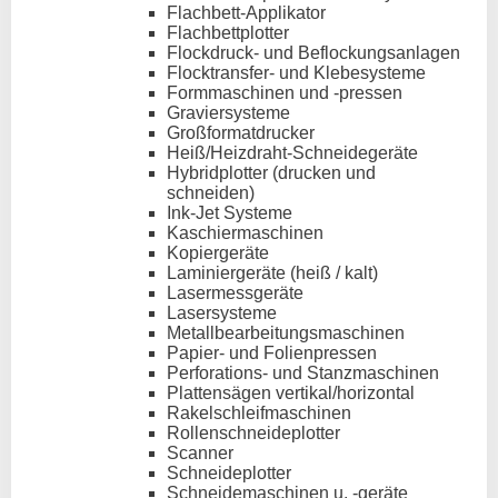
Flachbett-Applikator
Flachbettplotter
Flockdruck- und Beflockungsanlagen
Flocktransfer- und Klebesysteme
Formmaschinen und -pressen
Graviersysteme
Großformatdrucker
Heiß/Heizdraht-Schneidegeräte
Hybridplotter (drucken und
schneiden)
Ink-Jet Systeme
Kaschiermaschinen
Kopiergeräte
Laminiergeräte (heiß / kalt)
Lasermessgeräte
Lasersysteme
Metallbearbeitungsmaschinen
Papier- und Folienpressen
Perforations- und Stanzmaschinen
Plattensägen vertikal/horizontal
Rakelschleifmaschinen
Rollenschneideplotter
Scanner
Schneideplotter
Schneidemaschinen u. -geräte