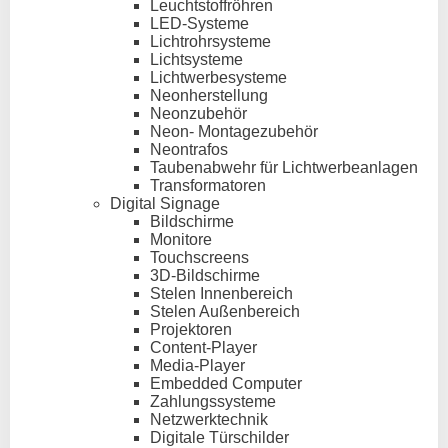
Leuchtstoffröhren
LED-Systeme
Lichtrohrsysteme
Lichtsysteme
Lichtwerbesysteme
Neonherstellung
Neonzubehör
Neon- Montagezubehör
Neontrafos
Taubenabwehr für Lichtwerbeanlagen
Transformatoren
Digital Signage
Bildschirme
Monitore
Touchscreens
3D-Bildschirme
Stelen Innenbereich
Stelen Außenbereich
Projektoren
Content-Player
Media-Player
Embedded Computer
Zahlungssysteme
Netzwerktechnik
Digitale Türschilder