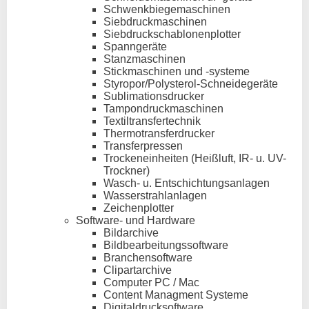
Schwenkbiegemaschinen
Siebdruckmaschinen
Siebdruckschablonenplotter
Spanngeräte
Stanzmaschinen
Stickmaschinen und -systeme
Styropor/Polysterol-Schneidegeräte
Sublimationsdrucker
Tampondruckmaschinen
Textiltransfertechnik
Thermotransferdrucker
Transferpressen
Trockeneinheiten (Heißluft, IR- u. UV-
Trockner)
Wasch- u. Entschichtungsanlagen
Wasserstrahlanlagen
Zeichenplotter
Software- und Hardware
Bildarchive
Bildbearbeitungssoftware
Branchensoftware
Clipartarchive
Computer PC / Mac
Content Managment Systeme
Digitaldrucksoftware