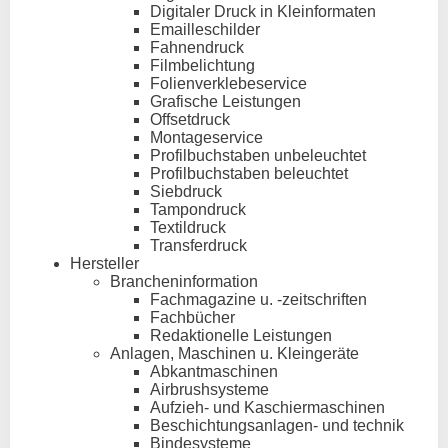
Digitaler Druck in Kleinformaten
Emailleschilder
Fahnendruck
Filmbelichtung
Folienverklebeservice
Grafische Leistungen
Offsetdruck
Montageservice
Profilbuchstaben unbeleuchtet
Profilbuchstaben beleuchtet
Siebdruck
Tampondruck
Textildruck
Transferdruck
Hersteller
Brancheninformation
Fachmagazine u. -zeitschriften
Fachbücher
Redaktionelle Leistungen
Anlagen, Maschinen u. Kleingeräte
Abkantmaschinen
Airbrushsysteme
Aufzieh- und Kaschiermaschinen
Beschichtungsanlagen- und technik
Bindesysteme