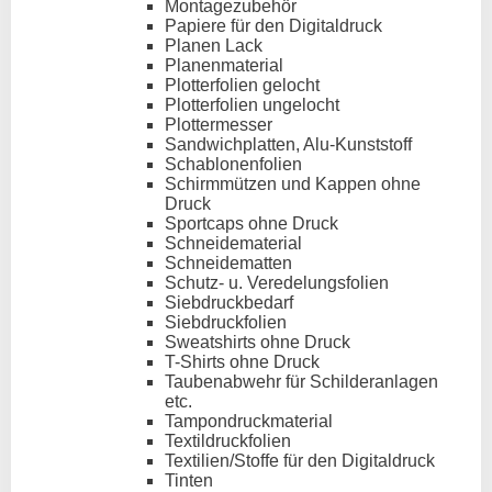
Montagezubehör
Papiere für den Digitaldruck
Planen Lack
Planenmaterial
Plotterfolien gelocht
Plotterfolien ungelocht
Plottermesser
Sandwichplatten, Alu-Kunststoff
Schablonenfolien
Schirmmützen und Kappen ohne
Druck
Sportcaps ohne Druck
Schneidematerial
Schneidematten
Schutz- u. Veredelungsfolien
Siebdruckbedarf
Siebdruckfolien
Sweatshirts ohne Druck
T-Shirts ohne Druck
Taubenabwehr für Schilderanlagen
etc.
Tampondruckmaterial
Textildruckfolien
Textilien/Stoffe für den Digitaldruck
Tinten