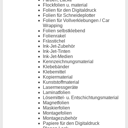
Flockfolien u. material
Folien für den Digitaldruck
Folien für Schneideplotter
Folien für Vollverklebungen / Car
Wrapping
Folien selbstklebend
Folienrakel
Frässtichel
Ink-Jet-Zubehör
Ink-Jet-Tinten
Ink-Jet-Medien
Kennzeichnungsmaterial
Klebebänder
Klebemittel
Kopiermaterial
Kunststoffmaterial
Lasermessgeräte
Laminatfolien
Lösemittel- u. Entschichtungsmaterial
Magnetfolien
Maskierfolien
Montagefolien
Montagezubehör
Papiere für den Digitaldruck