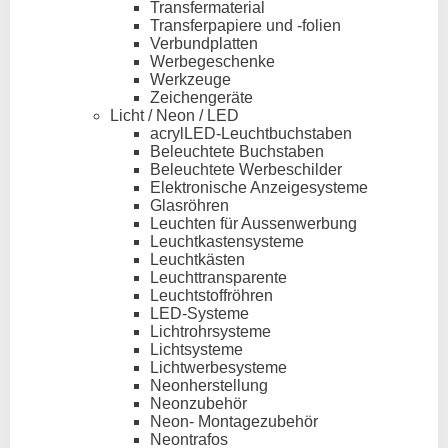
Transfermaterial
Transferpapiere und -folien
Verbundplatten
Werbegeschenke
Werkzeuge
Zeichengeräte
Licht / Neon / LED
acrylLED-Leuchtbuchstaben
Beleuchtete Buchstaben
Beleuchtete Werbeschilder
Elektronische Anzeigesysteme
Glasröhren
Leuchten für Aussenwerbung
Leuchtkastensysteme
Leuchtkästen
Leuchttransparente
Leuchtstoffröhren
LED-Systeme
Lichtrohrsysteme
Lichtsysteme
Lichtwerbesysteme
Neonherstellung
Neonzubehör
Neon- Montagezubehör
Neontrafos