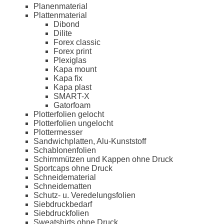
Planenmaterial
Plattenmaterial
Dibond
Dilite
Forex classic
Forex print
Plexiglas
Kapa mount
Kapa fix
Kapa plast
SMART-X
Gatorfoam
Plotterfolien gelocht
Plotterfolien ungelocht
Plottermesser
Sandwichplatten, Alu-Kunststoff
Schablonenfolien
Schirmmützen und Kappen ohne Druck
Sportcaps ohne Druck
Schneidematerial
Schneidematten
Schutz- u. Veredelungsfolien
Siebdruckbedarf
Siebdruckfolien
Sweatshirts ohne Druck