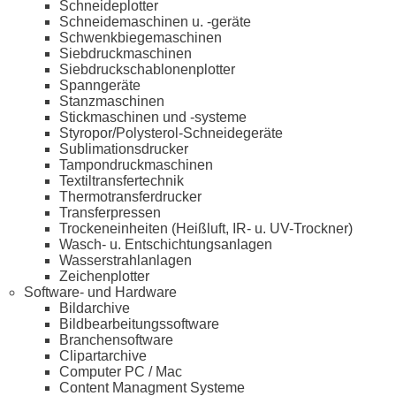
Schneideplotter
Schneidemaschinen u. -geräte
Schwenkbiegemaschinen
Siebdruckmaschinen
Siebdruckschablonenplotter
Spanngeräte
Stanzmaschinen
Stickmaschinen und -systeme
Styropor/Polysterol-Schneidegeräte
Sublimationsdrucker
Tampondruckmaschinen
Textiltransfertechnik
Thermotransferdrucker
Transferpressen
Trockeneinheiten (Heißluft, IR- u. UV-Trockner)
Wasch- u. Entschichtungsanlagen
Wasserstrahlanlagen
Zeichenplotter
Software- und Hardware
Bildarchive
Bildbearbeitungssoftware
Branchensoftware
Clipartarchive
Computer PC / Mac
Content Managment Systeme