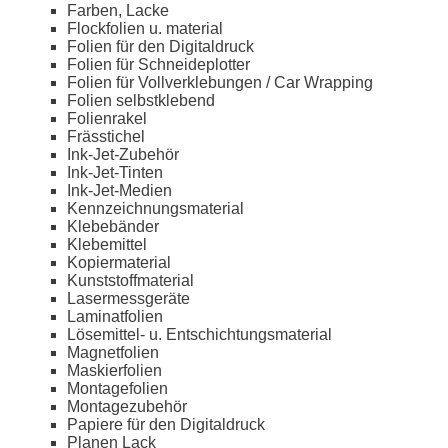
Farben, Lacke
Flockfolien u. material
Folien für den Digitaldruck
Folien für Schneideplotter
Folien für Vollverklebungen / Car Wrapping
Folien selbstklebend
Folienrakel
Frässtichel
Ink-Jet-Zubehör
Ink-Jet-Tinten
Ink-Jet-Medien
Kennzeichnungsmaterial
Klebebänder
Klebemittel
Kopiermaterial
Kunststoffmaterial
Lasermessgeräte
Laminatfolien
Lösemittel- u. Entschichtungsmaterial
Magnetfolien
Maskierfolien
Montagefolien
Montagezubehör
Papiere für den Digitaldruck
Planen Lack