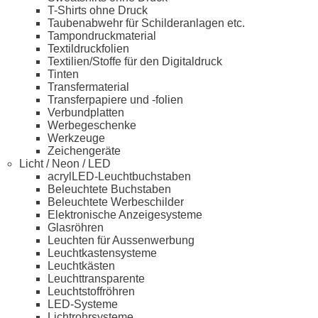
T-Shirts ohne Druck
Taubenabwehr für Schilderanlagen etc.
Tampondruckmaterial
Textildruckfolien
Textilien/Stoffe für den Digitaldruck
Tinten
Transfermaterial
Transferpapiere und -folien
Verbundplatten
Werbegeschenke
Werkzeuge
Zeichengeräte
Licht / Neon / LED
acrylLED-Leuchtbuchstaben
Beleuchtete Buchstaben
Beleuchtete Werbeschilder
Elektronische Anzeigesysteme
Glasröhren
Leuchten für Aussenwerbung
Leuchtkastensysteme
Leuchtkästen
Leuchttransparente
Leuchtstoffröhren
LED-Systeme
Lichtrohrsysteme