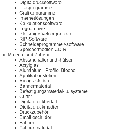
Digitaldrucksoftware
Fräsprogramme
Grafikprogramme
Internetlösungen
Kalkulationssoftware
Logoarchive
Plotfähige Vektorgrafiken
RIP-Software
Schneideprogramme /-software
Speichermedien CD-R
Material und Zubehör
Abstandhalter und -hülsen
Acrylglas
Aluminium - Profile, Bleche
Applikationsfolien
Autoglasfolien
Bannermaterial
Befestigungsmaterial- u. systeme
Cutter
Digitaldruckbedarf
Digitaldruckmedien
Druckzubehör
Emailleschilder
Fahnen
Fahnenmaterial