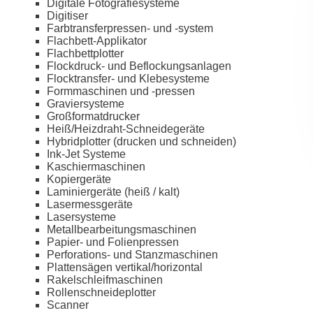
Digitale Fotografiesysteme
Digitiser
Farbtransferpressen- und -system
Flachbett-Applikator
Flachbettplotter
Flockdruck- und Beflockungsanlagen
Flocktransfer- und Klebesysteme
Formmaschinen und -pressen
Graviersysteme
Großformatdrucker
Heiß/Heizdraht-Schneidegeräte
Hybridplotter (drucken und schneiden)
Ink-Jet Systeme
Kaschiermaschinen
Kopiergeräte
Laminiergeräte (heiß / kalt)
Lasermessgeräte
Lasersysteme
Metallbearbeitungsmaschinen
Papier- und Folienpressen
Perforations- und Stanzmaschinen
Plattensägen vertikal/horizontal
Rakelschleifmaschinen
Rollenschneideplotter
Scanner