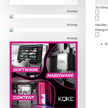
Suchbegr
Anzeige
Händler 
Anzeige
Kategor
Anzeige
H