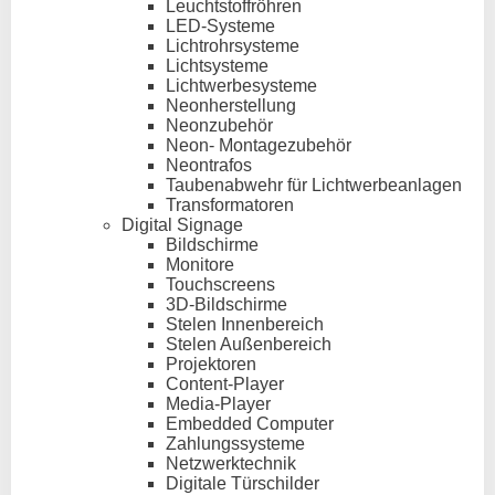
Leuchtstoffröhren
LED-Systeme
Lichtrohrsysteme
Lichtsysteme
Lichtwerbesysteme
Neonherstellung
Neonzubehör
Neon- Montagezubehör
Neontrafos
Taubenabwehr für Lichtwerbeanlagen
Transformatoren
Digital Signage
Bildschirme
Monitore
Touchscreens
3D-Bildschirme
Stelen Innenbereich
Stelen Außenbereich
Projektoren
Content-Player
Media-Player
Embedded Computer
Zahlungssysteme
Netzwerktechnik
Digitale Türschilder