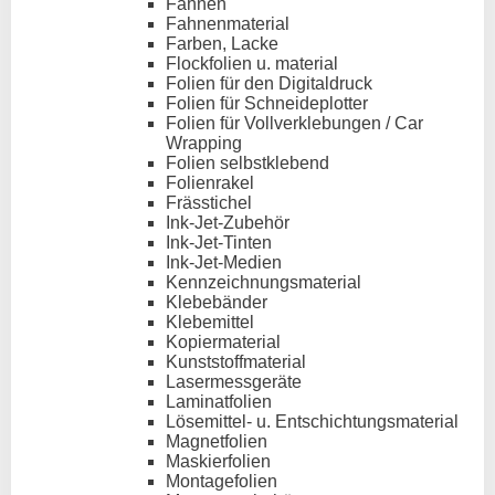
Fahnen
Fahnenmaterial
Farben, Lacke
Flockfolien u. material
Folien für den Digitaldruck
Folien für Schneideplotter
Folien für Vollverklebungen / Car
Wrapping
Folien selbstklebend
Folienrakel
Frässtichel
Ink-Jet-Zubehör
Ink-Jet-Tinten
Ink-Jet-Medien
Kennzeichnungsmaterial
Klebebänder
Klebemittel
Kopiermaterial
Kunststoffmaterial
Lasermessgeräte
Laminatfolien
Lösemittel- u. Entschichtungsmaterial
Magnetfolien
Maskierfolien
Montagefolien