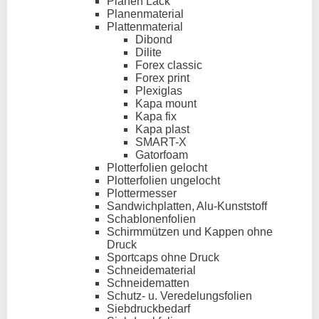
Planen Lack
Planenmaterial
Plattenmaterial
Dibond
Dilite
Forex classic
Forex print
Plexiglas
Kapa mount
Kapa fix
Kapa plast
SMART-X
Gatorfoam
Plotterfolien gelocht
Plotterfolien ungelocht
Plottermesser
Sandwichplatten, Alu-Kunststoff
Schablonenfolien
Schirmmützen und Kappen ohne
Druck
Sportcaps ohne Druck
Schneidematerial
Schneidematten
Schutz- u. Veredelungsfolien
Siebdruckbedarf