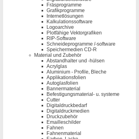
Fräsprogramme
Grafikprogramme
Internetlösungen
Kalkulationssoftware
Logoarchive
Plotfähige Vektorgrafiken
RIP-Software
Schneideprogramme /-software
Speichermedien CD-R
Material und Zubehör
Abstandhalter und -hülsen
Acrylglas
Aluminium - Profile, Bleche
Applikationsfolien
Autoglasfolien
Bannermaterial
Befestigungsmaterial- u. systeme
Cutter
Digitaldruckbedarf
Digitaldruckmedien
Druckzubehör
Emailleschilder
Fahnen
Fahnenmaterial
Farben, Lacke