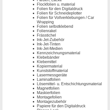
Flockfolien u. material
Folien für den Digitaldruck
Folien für Schneideplotter
Folien für Vollverklebungen / Car
Wrapping
Folien selbstklebend
Folienrakel
Frässtichel
Ink-Jet-Zubehör
Ink-Jet-Tinten
Ink-Jet-Medien
Kennzeichnungsmaterial
Klebebänder
Klebemittel
Kopiermaterial
Kunststoffmaterial
Lasermessgeräte
Laminatfolien
Lösemittel- u. Entschichtungsmaterial
Magnetfolien
Maskierfolien
Montagefolien
Montagezubehör
Papiere für den Digitaldruck