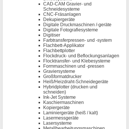
CAD-CAM Gravier- und
Schneidesysteme
CNC-Fräsanlagen
Dekupiergeräte
Digitale Druckmaschinen /-geräte
Digitale Fotografiesysteme
Digitiser
Farbtransferpressen- und -system
Flachbett-Applikator
Flachbettplotter
Flockdruck- und Beflockungsanlagen
Flocktransfer- und Klebesysteme
Formmaschinen und -pressen
Graviersysteme
Großformatdrucker
Heiß/Heizdraht-Schneidegeräte
Hybridplotter (drucken und
schneiden)
Ink-Jet Systeme
Kaschiermaschinen
Kopiergeräte
Laminiergeräte (heiß / kalt)
Lasermessgeräte
Lasersysteme
Metallbearbeitungsmaschinen