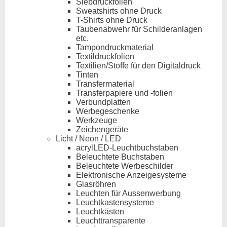
Siebdruckfolien
Sweatshirts ohne Druck
T-Shirts ohne Druck
Taubenabwehr für Schilderanlagen
etc.
Tampondruckmaterial
Textildruckfolien
Textilien/Stoffe für den Digitaldruck
Tinten
Transfermaterial
Transferpapiere und -folien
Verbundplatten
Werbegeschenke
Werkzeuge
Zeichengeräte
Licht / Neon / LED
acrylLED-Leuchtbuchstaben
Beleuchtete Buchstaben
Beleuchtete Werbeschilder
Elektronische Anzeigesysteme
Glasröhren
Leuchten für Aussenwerbung
Leuchtkastensysteme
Leuchtkästen
Leuchttransparente