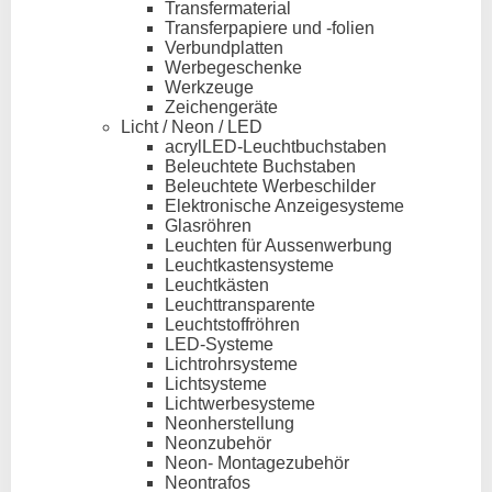
Transfermaterial
Transferpapiere und -folien
Verbundplatten
Werbegeschenke
Werkzeuge
Zeichengeräte
Licht / Neon / LED
acrylLED-Leuchtbuchstaben
Beleuchtete Buchstaben
Beleuchtete Werbeschilder
Elektronische Anzeigesysteme
Glasröhren
Leuchten für Aussenwerbung
Leuchtkastensysteme
Leuchtkästen
Leuchttransparente
Leuchtstoffröhren
LED-Systeme
Lichtrohrsysteme
Lichtsysteme
Lichtwerbesysteme
Neonherstellung
Neonzubehör
Neon- Montagezubehör
Neontrafos