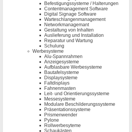
Befestigungssysteme / Halterungen
Contentmanagement Software
Digital Signage Software
Warteschlangenmanagement
Networkmanagemant
Gestaltung von Inhalten
Auslieferung und Installation
Reparatur und Wartung
Schulung
Werbesysteme
Alu-Spannrahmen
Anzeigesysteme
Aufblasbare Werbesysteme
Bautafelsysteme
Displaysysteme
Faltdisplays
Fahnenmasten
Leit- und Orientierungssysteme
Messesysteme
Modulare Beschilderungssysteme
Präsentationssysteme
Prismenwender
Pylone
Rollwerbesyteme
Schaukästen