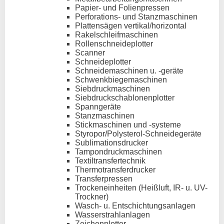
Papier- und Folienpressen
Perforations- und Stanzmaschinen
Plattensägen vertikal/horizontal
Rakelschleifmaschinen
Rollenschneideplotter
Scanner
Schneideplotter
Schneidemaschinen u. -geräte
Schwenkbiegemaschinen
Siebdruckmaschinen
Siebdruckschablonenplotter
Spanngeräte
Stanzmaschinen
Stickmaschinen und -systeme
Styropor/Polysterol-Schneidegeräte
Sublimationsdrucker
Tampondruckmaschinen
Textiltransfertechnik
Thermotransferdrucker
Transferpressen
Trockeneinheiten (Heißluft, IR- u. UV-
Trockner)
Wasch- u. Entschichtungsanlagen
Wasserstrahlanlagen
Zeichenplotter