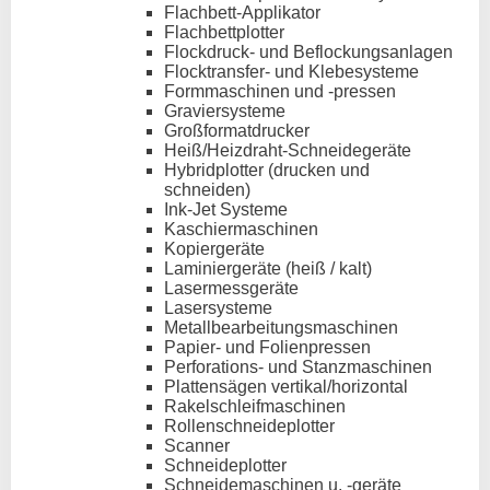
Flachbett-Applikator
Flachbettplotter
Flockdruck- und Beflockungsanlagen
Flocktransfer- und Klebesysteme
Formmaschinen und -pressen
Graviersysteme
Großformatdrucker
Heiß/Heizdraht-Schneidegeräte
Hybridplotter (drucken und
schneiden)
Ink-Jet Systeme
Kaschiermaschinen
Kopiergeräte
Laminiergeräte (heiß / kalt)
Lasermessgeräte
Lasersysteme
Metallbearbeitungsmaschinen
Papier- und Folienpressen
Perforations- und Stanzmaschinen
Plattensägen vertikal/horizontal
Rakelschleifmaschinen
Rollenschneideplotter
Scanner
Schneideplotter
Schneidemaschinen u. -geräte