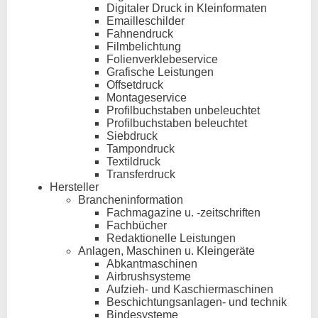
Digitaler Druck in Kleinformaten
Emailleschilder
Fahnendruck
Filmbelichtung
Folienverklebeservice
Grafische Leistungen
Offsetdruck
Montageservice
Profilbuchstaben unbeleuchtet
Profilbuchstaben beleuchtet
Siebdruck
Tampondruck
Textildruck
Transferdruck
Hersteller
Brancheninformation
Fachmagazine u. -zeitschriften
Fachbücher
Redaktionelle Leistungen
Anlagen, Maschinen u. Kleingeräte
Abkantmaschinen
Airbrushsysteme
Aufzieh- und Kaschiermaschinen
Beschichtungsanlagen- und technik
Bindesysteme