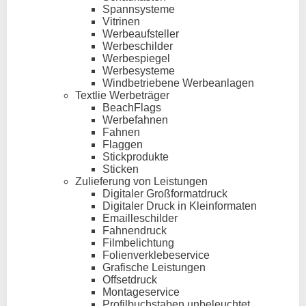
Spannsysteme
Vitrinen
Werbeaufsteller
Werbeschilder
Werbespiegel
Werbesysteme
Windbetriebene Werbeanlagen
Textlie Werbeträger
BeachFlags
Werbefahnen
Fahnen
Flaggen
Stickprodukte
Sticken
Zulieferung von Leistungen
Digitaler Großformatdruck
Digitaler Druck in Kleinformaten
Emailleschilder
Fahnendruck
Filmbelichtung
Folienverklebeservice
Grafische Leistungen
Offsetdruck
Montageservice
Profilbuchstaben unbeleuchtet