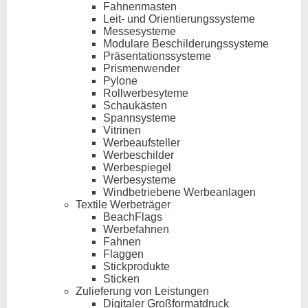
Fahnenmasten
Leit- und Orientierungssysteme
Messesysteme
Modulare Beschilderungssysteme
Präsentationssysteme
Prismenwender
Pylone
Rollwerbesyteme
Schaukästen
Spannsysteme
Vitrinen
Werbeaufsteller
Werbeschilder
Werbespiegel
Werbesysteme
Windbetriebene Werbeanlagen
Textile Werbeträger
BeachFlags
Werbefahnen
Fahnen
Flaggen
Stickprodukte
Sticken
Zulieferung von Leistungen
Digitaler Großformatdruck