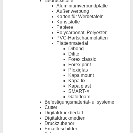
Bedruckstoffe
Aluminiumverbundplatte
Außenwerbung
Karton für Werbetafeln
Kunststoffe
Papiere
Polycarbonat, Polyester
PVC-Hartschaumplatten
Plattenmaterial
Dibond
Dilite
Forex classic
Forex print
Plexiglas
Kapa mount
Kapa fix
Kapa plast
SMART-X
Gatorfoam
Befestigungsmaterial- u. systeme
Cutter
Digitaldruckbedarf
Digitaldruckmedien
Druckzubehör
Emailleschilder