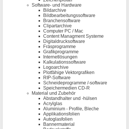
Software- und Hardware
Bildarchive
Bildbearbeitungssoftware
Branchensoftware
Clipartarchive
Computer PC / Mac
Content Managment Systeme
Digitaldrucksoftware
Fräsprogramme
Grafikprogramme
Internetlösungen
Kalkulationssoftware
Logoarchive
Plotfähige Vektorgrafiken
RIP-Software
Schneideprogramme /-software
Speichermedien CD-R
Material und Zubehör
Abstandhalter und -hülsen
Acrylglas
Aluminium - Profile, Bleche
Applikationsfolien
Autoglasfolien
Bannermaterial