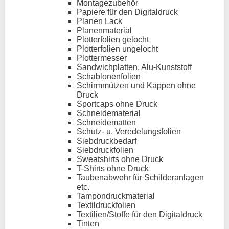
Montagezubehör
Papiere für den Digitaldruck
Planen Lack
Planenmaterial
Plotterfolien gelocht
Plotterfolien ungelocht
Plottermesser
Sandwichplatten, Alu-Kunststoff
Schablonenfolien
Schirmmützen und Kappen ohne
Druck
Sportcaps ohne Druck
Schneidematerial
Schneidematten
Schutz- u. Veredelungsfolien
Siebdruckbedarf
Siebdruckfolien
Sweatshirts ohne Druck
T-Shirts ohne Druck
Taubenabwehr für Schilderanlagen
etc.
Tampondruckmaterial
Textildruckfolien
Textilien/Stoffe für den Digitaldruck
Tinten