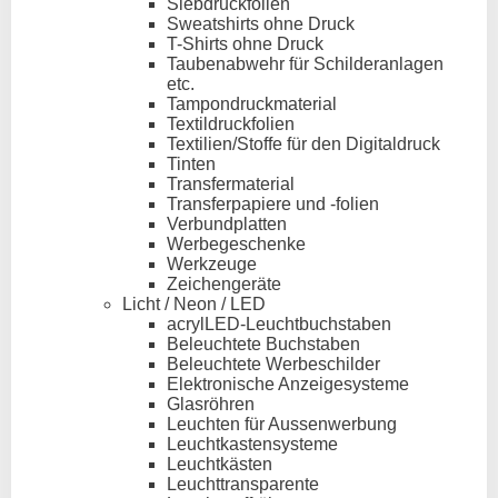
Siebdruckfolien
Sweatshirts ohne Druck
T-Shirts ohne Druck
Taubenabwehr für Schilderanlagen
etc.
Tampondruckmaterial
Textildruckfolien
Textilien/Stoffe für den Digitaldruck
Tinten
Transfermaterial
Transferpapiere und -folien
Verbundplatten
Werbegeschenke
Werkzeuge
Zeichengeräte
Licht / Neon / LED
acrylLED-Leuchtbuchstaben
Beleuchtete Buchstaben
Beleuchtete Werbeschilder
Elektronische Anzeigesysteme
Glasröhren
Leuchten für Aussenwerbung
Leuchtkastensysteme
Leuchtkästen
Leuchttransparente