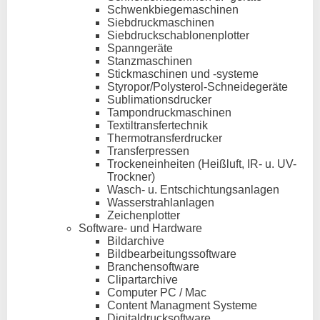
Schwenkbiegemaschinen
Siebdruckmaschinen
Siebdruckschablonenplotter
Spanngeräte
Stanzmaschinen
Stickmaschinen und -systeme
Styropor/Polysterol-Schneidegeräte
Sublimationsdrucker
Tampondruckmaschinen
Textiltransfertechnik
Thermotransferdrucker
Transferpressen
Trockeneinheiten (Heißluft, IR- u. UV-
Trockner)
Wasch- u. Entschichtungsanlagen
Wasserstrahlanlagen
Zeichenplotter
Software- und Hardware
Bildarchive
Bildbearbeitungssoftware
Branchensoftware
Clipartarchive
Computer PC / Mac
Content Managment Systeme
Digitaldrucksoftware