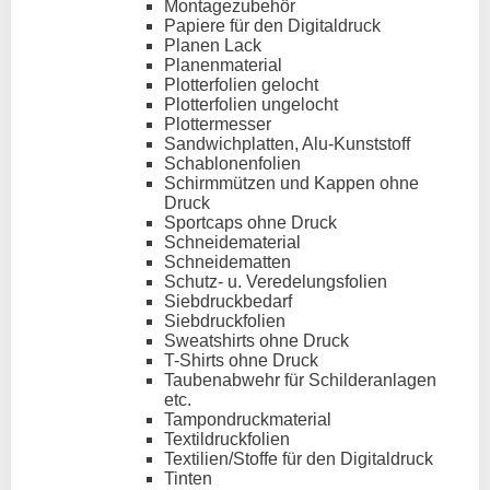
Montagezubehör
Papiere für den Digitaldruck
Planen Lack
Planenmaterial
Plotterfolien gelocht
Plotterfolien ungelocht
Plottermesser
Sandwichplatten, Alu-Kunststoff
Schablonenfolien
Schirmmützen und Kappen ohne
Druck
Sportcaps ohne Druck
Schneidematerial
Schneidematten
Schutz- u. Veredelungsfolien
Siebdruckbedarf
Siebdruckfolien
Sweatshirts ohne Druck
T-Shirts ohne Druck
Taubenabwehr für Schilderanlagen
etc.
Tampondruckmaterial
Textildruckfolien
Textilien/Stoffe für den Digitaldruck
Tinten