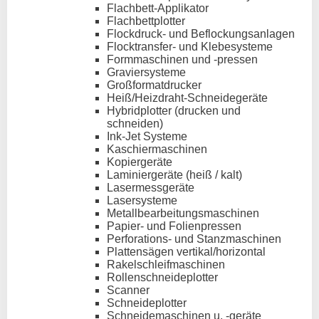
Flachbett-Applikator
Flachbettplotter
Flockdruck- und Beflockungsanlagen
Flocktransfer- und Klebesysteme
Formmaschinen und -pressen
Graviersysteme
Großformatdrucker
Heiß/Heizdraht-Schneidegeräte
Hybridplotter (drucken und
schneiden)
Ink-Jet Systeme
Kaschiermaschinen
Kopiergeräte
Laminiergeräte (heiß / kalt)
Lasermessgeräte
Lasersysteme
Metallbearbeitungsmaschinen
Papier- und Folienpressen
Perforations- und Stanzmaschinen
Plattensägen vertikal/horizontal
Rakelschleifmaschinen
Rollenschneideplotter
Scanner
Schneideplotter
Schneidemaschinen u. -geräte