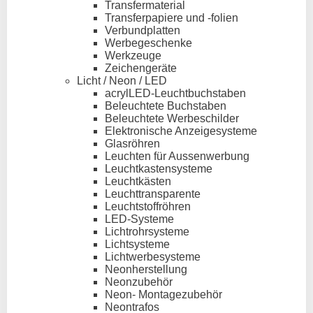
Transfermaterial
Transferpapiere und -folien
Verbundplatten
Werbegeschenke
Werkzeuge
Zeichengeräte
Licht / Neon / LED
acrylLED-Leuchtbuchstaben
Beleuchtete Buchstaben
Beleuchtete Werbeschilder
Elektronische Anzeigesysteme
Glasröhren
Leuchten für Aussenwerbung
Leuchtkastensysteme
Leuchtkästen
Leuchttransparente
Leuchtstoffröhren
LED-Systeme
Lichtrohrsysteme
Lichtsysteme
Lichtwerbesysteme
Neonherstellung
Neonzubehör
Neon- Montagezubehör
Neontrafos