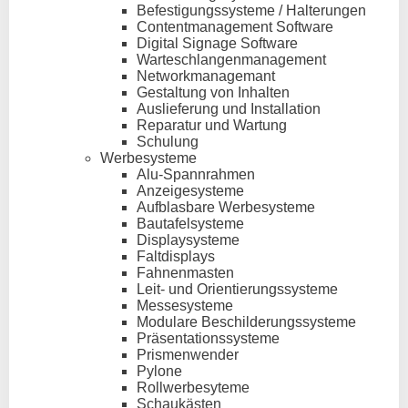
Befestigungssysteme / Halterungen
Contentmanagement Software
Digital Signage Software
Warteschlangenmanagement
Networkmanagemant
Gestaltung von Inhalten
Auslieferung und Installation
Reparatur und Wartung
Schulung
Werbesysteme
Alu-Spannrahmen
Anzeigesysteme
Aufblasbare Werbesysteme
Bautafelsysteme
Displaysysteme
Faltdisplays
Fahnenmasten
Leit- und Orientierungssysteme
Messesysteme
Modulare Beschilderungssysteme
Präsentationssysteme
Prismenwender
Pylone
Rollwerbesyteme
Schaukästen