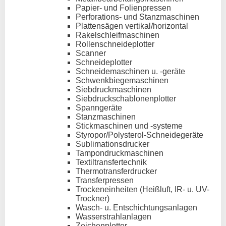
Papier- und Folienpressen
Perforations- und Stanzmaschinen
Plattensägen vertikal/horizontal
Rakelschleifmaschinen
Rollenschneideplotter
Scanner
Schneideplotter
Schneidemaschinen u. -geräte
Schwenkbiegemaschinen
Siebdruckmaschinen
Siebdruckschablonenplotter
Spanngeräte
Stanzmaschinen
Stickmaschinen und -systeme
Styropor/Polysterol-Schneidegeräte
Sublimationsdrucker
Tampondruckmaschinen
Textiltransfertechnik
Thermotransferdrucker
Transferpressen
Trockeneinheiten (Heißluft, IR- u. UV-
Trockner)
Wasch- u. Entschichtungsanlagen
Wasserstrahlanlagen
Zeichenplotter