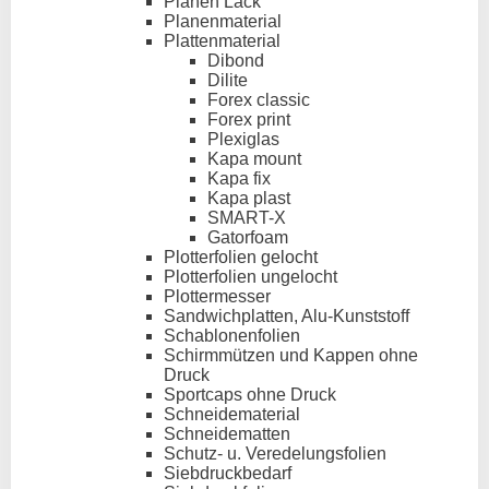
Planen Lack
Planenmaterial
Plattenmaterial
Dibond
Dilite
Forex classic
Forex print
Plexiglas
Kapa mount
Kapa fix
Kapa plast
SMART-X
Gatorfoam
Plotterfolien gelocht
Plotterfolien ungelocht
Plottermesser
Sandwichplatten, Alu-Kunststoff
Schablonenfolien
Schirmmützen und Kappen ohne
Druck
Sportcaps ohne Druck
Schneidematerial
Schneidematten
Schutz- u. Veredelungsfolien
Siebdruckbedarf