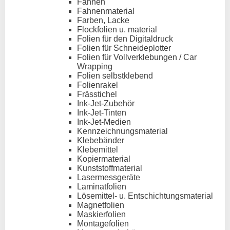
Fahnen
Fahnenmaterial
Farben, Lacke
Flockfolien u. material
Folien für den Digitaldruck
Folien für Schneideplotter
Folien für Vollverklebungen / Car
Wrapping
Folien selbstklebend
Folienrakel
Frässtichel
Ink-Jet-Zubehör
Ink-Jet-Tinten
Ink-Jet-Medien
Kennzeichnungsmaterial
Klebebänder
Klebemittel
Kopiermaterial
Kunststoffmaterial
Lasermessgeräte
Laminatfolien
Lösemittel- u. Entschichtungsmaterial
Magnetfolien
Maskierfolien
Montagefolien