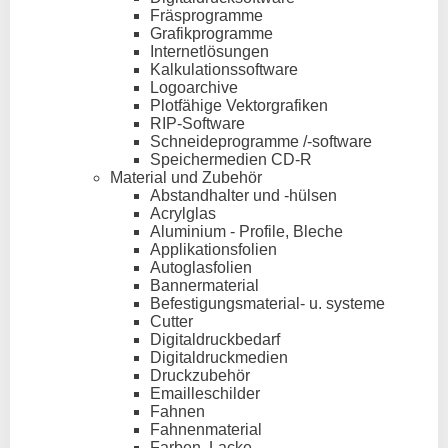
Fräsprogramme
Grafikprogramme
Internetlösungen
Kalkulationssoftware
Logoarchive
Plotfähige Vektorgrafiken
RIP-Software
Schneideprogramme /-software
Speichermedien CD-R
Material und Zubehör
Abstandhalter und -hülsen
Acrylglas
Aluminium - Profile, Bleche
Applikationsfolien
Autoglasfolien
Bannermaterial
Befestigungsmaterial- u. systeme
Cutter
Digitaldruckbedarf
Digitaldruckmedien
Druckzubehör
Emailleschilder
Fahnen
Fahnenmaterial
Farben, Lacke