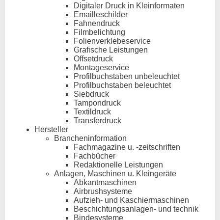
Digitaler Druck in Kleinformaten
Emailleschilder
Fahnendruck
Filmbelichtung
Folienverklebeservice
Grafische Leistungen
Offsetdruck
Montageservice
Profilbuchstaben unbeleuchtet
Profilbuchstaben beleuchtet
Siebdruck
Tampondruck
Textildruck
Transferdruck
Hersteller
Brancheninformation
Fachmagazine u. -zeitschriften
Fachbücher
Redaktionelle Leistungen
Anlagen, Maschinen u. Kleingeräte
Abkantmaschinen
Airbrushsysteme
Aufzieh- und Kaschiermaschinen
Beschichtungsanlagen- und technik
Bindesysteme