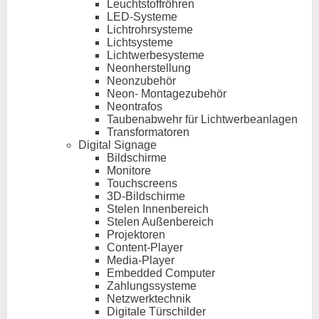
Leuchtstoffröhren
LED-Systeme
Lichtrohrsysteme
Lichtsysteme
Lichtwerbesysteme
Neonherstellung
Neonzubehör
Neon- Montagezubehör
Neontrafos
Taubenabwehr für Lichtwerbeanlagen
Transformatoren
Digital Signage
Bildschirme
Monitore
Touchscreens
3D-Bildschirme
Stelen Innenbereich
Stelen Außenbereich
Projektoren
Content-Player
Media-Player
Embedded Computer
Zahlungssysteme
Netzwerktechnik
Digitale Türschilder