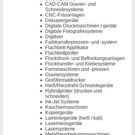
CAD-CAM Gravier- und
Schneidesysteme
CNC-Fräsanlagen
Dekupiergeräte
Digitale Druckmaschinen /-geräte
Digitale Fotografiesysteme
Digitiser
Farbtransferpressen- und -system
Flachbett-Applikator
Flachbettplotter
Flockdruck- und Beflockungsanlagen
Flocktransfer- und Klebesysteme
Formmaschinen und -pressen
Graviersysteme
Großformatdrucker
Heiß/Heizdraht-Schneidegeräte
Hybridplotter (drucken und
schneiden)
Ink-Jet Systeme
Kaschiermaschinen
Kopiergeräte
Laminiergeräte (heiß / kalt)
Lasermessgeräte
Lasersysteme
Metallbearbeitungsmaschinen