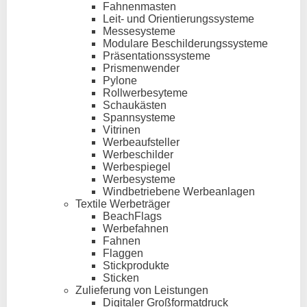
Fahnenmasten
Leit- und Orientierungssysteme
Messesysteme
Modulare Beschilderungssysteme
Präsentationssysteme
Prismenwender
Pylone
Rollwerbesyteme
Schaukästen
Spannsysteme
Vitrinen
Werbeaufsteller
Werbeschilder
Werbespiegel
Werbesysteme
Windbetriebene Werbeanlagen
Textile Werbeträger
BeachFlags
Werbefahnen
Fahnen
Flaggen
Stickprodukte
Sticken
Zulieferung von Leistungen
Digitaler Großformatdruck