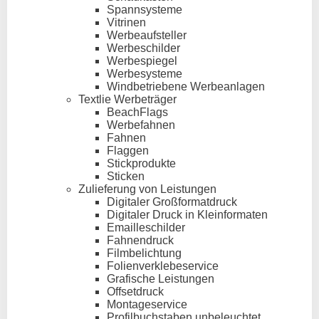
Spannsysteme
Vitrinen
Werbeaufsteller
Werbeschilder
Werbespiegel
Werbesysteme
Windbetriebene Werbeanlagen
Textlie Werbeträger
BeachFlags
Werbefahnen
Fahnen
Flaggen
Stickprodukte
Sticken
Zulieferung von Leistungen
Digitaler Großformatdruck
Digitaler Druck in Kleinformaten
Emailleschilder
Fahnendruck
Filmbelichtung
Folienverklebeservice
Grafische Leistungen
Offsetdruck
Montageservice
Profilbuchstaben unbeleuchtet