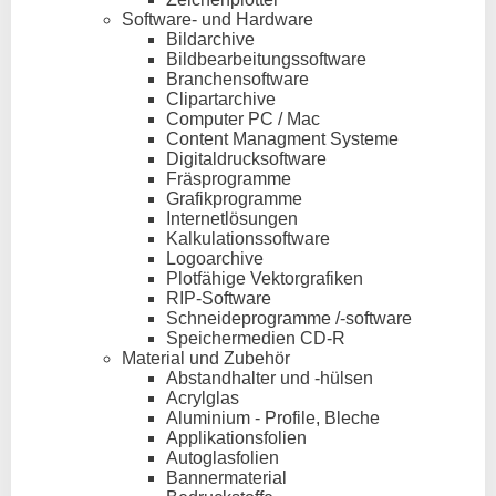
Software- und Hardware
Bildarchive
Bildbearbeitungssoftware
Branchensoftware
Clipartarchive
Computer PC / Mac
Content Managment Systeme
Digitaldrucksoftware
Fräsprogramme
Grafikprogramme
Internetlösungen
Kalkulationssoftware
Logoarchive
Plotfähige Vektorgrafiken
RIP-Software
Schneideprogramme /-software
Speichermedien CD-R
Material und Zubehör
Abstandhalter und -hülsen
Acrylglas
Aluminium - Profile, Bleche
Applikationsfolien
Autoglasfolien
Bannermaterial