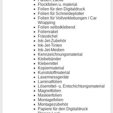
Flockfolien u. material
Folien für den Digitaldruck
Folien für Schneideplotter
Folien für Vollverklebungen / Car
Wrapping
Folien selbstklebend
Folienrakel
Frässtichel
Ink-Jet-Zubehör
Ink-Jet-Tinten
Ink-Jet-Medien
Kennzeichnungsmaterial
Klebebänder
Klebemittel
Kopiermaterial
Kunststoffmaterial
Lasermessgeräte
Laminatfolien
Lösemittel- u. Entschichtungsmaterial
Magnetfolien
Maskierfolien
Montagefolien
Montagezubehör
Papiere für den Digitaldruck