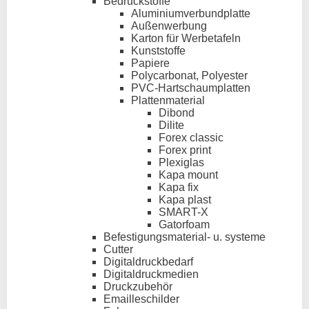
Bedruckstoffe
Aluminiumverbundplatte
Außenwerbung
Karton für Werbetafeln
Kunststoffe
Papiere
Polycarbonat, Polyester
PVC-Hartschaumplatten
Plattenmaterial
Dibond
Dilite
Forex classic
Forex print
Plexiglas
Kapa mount
Kapa fix
Kapa plast
SMART-X
Gatorfoam
Befestigungsmaterial- u. systeme
Cutter
Digitaldruckbedarf
Digitaldruckmedien
Druckzubehör
Emailleschilder