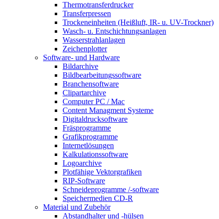
Thermotransferdrucker
Transferpressen
Trockeneinheiten (Heißluft, IR- u. UV-Trockner)
Wasch- u. Entschichtungsanlagen
Wasserstrahlanlagen
Zeichenplotter
Software- und Hardware
Bildarchive
Bildbearbeitungssoftware
Branchensoftware
Clipartarchive
Computer PC / Mac
Content Managment Systeme
Digitaldrucksoftware
Fräsprogramme
Grafikprogramme
Internetlösungen
Kalkulationssoftware
Logoarchive
Plotfähige Vektorgrafiken
RIP-Software
Schneideprogramme /-software
Speichermedien CD-R
Material und Zubehör
Abstandhalter und -hülsen