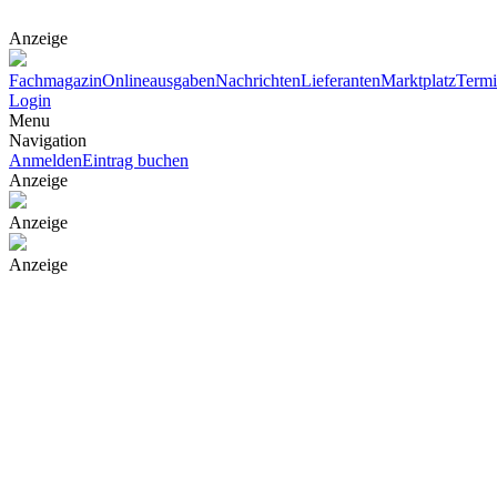
Anzeige
Fachmagazin
Onlineausgaben
Nachrichten
Lieferanten
Marktplatz
Term
Login
Menu
Navigation
Anmelden
Eintrag buchen
Anzeige
Anzeige
Anzeige