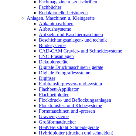
Fachmagazine u. -zeitschriften
Fachbücher
Redaktionelle Leistungen
Anlagen, Maschinen u. Kleingeräte
Abkantmaschinen
Airbrushsysteme
Aufzieh- und Kaschiermaschinen
Beschichtungsanlagen- und technik
Bindesysteme
CAD-CAM Gravier- und Schneidesysteme
CNC-Fräsanlagen
Dekupiergeräte
Digitale Druckmaschinen /-geräte
Digitale Fotografiesysteme
Digitiser
Farbtransferpressen- und -system
Flachbett-Applikator
Flachbettplotter
Flockdruck- und Beflockungsanlagen
Flocktransfer- und Klebesysteme
Formmaschinen und -pressen
Graviersysteme
Großformatdrucker
Heiß/Heizdraht-Schneidegeräte
Hybridplotter (drucken und schneiden)