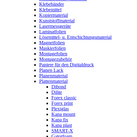
Klebebänder
Klebemittel
Kopiermaterial
Kunststoffmaterial
Lasermessgeräte
Laminatfolien
Lösemittel- u. Entschichtungsmaterial
Magnetfolien
Maskierfolien
Montagefolien
Montagezubehör
Papiere für den Digitaldruck
Planen Lack
Planenmaterial
Plattenmaterial
Dibond
Dilite
Forex classic
Forex print
Plexiglas
Kapa mount
Kapa fix
Kapa plast
SMART-X
Gatorfoam