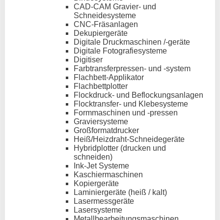
CAD-CAM Gravier- und
Schneidesysteme
CNC-Fräsanlagen
Dekupiergeräte
Digitale Druckmaschinen /-geräte
Digitale Fotografiesysteme
Digitiser
Farbtransferpressen- und -system
Flachbett-Applikator
Flachbettplotter
Flockdruck- und Beflockungsanlagen
Flocktransfer- und Klebesysteme
Formmaschinen und -pressen
Graviersysteme
Großformatdrucker
Heiß/Heizdraht-Schneidegeräte
Hybridplotter (drucken und
schneiden)
Ink-Jet Systeme
Kaschiermaschinen
Kopiergeräte
Laminiergeräte (heiß / kalt)
Lasermessgeräte
Lasersysteme
Metallbearbeitungsmaschinen