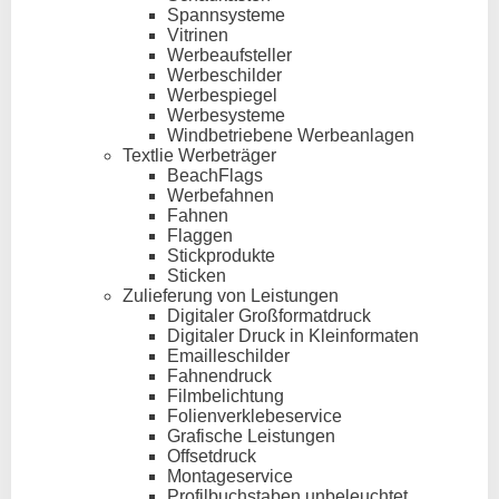
Spannsysteme
Vitrinen
Werbeaufsteller
Werbeschilder
Werbespiegel
Werbesysteme
Windbetriebene Werbeanlagen
Textlie Werbeträger
BeachFlags
Werbefahnen
Fahnen
Flaggen
Stickprodukte
Sticken
Zulieferung von Leistungen
Digitaler Großformatdruck
Digitaler Druck in Kleinformaten
Emailleschilder
Fahnendruck
Filmbelichtung
Folienverklebeservice
Grafische Leistungen
Offsetdruck
Montageservice
Profilbuchstaben unbeleuchtet