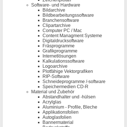
Software- und Hardware
Bildarchive
Bildbearbeitungssoftware
Branchensoftware
Clipartarchive
Computer PC / Mac
Content Managment Systeme
Digitaldrucksoftware
Fräsprogramme
Grafikprogramme
Internetlösungen
Kalkulationssoftware
Logoarchive
Plotfähige Vektorgrafiken
RIP-Software
Schneideprogramme /-software
Speichermedien CD-R
Material und Zubehör
Abstandhalter und -hülsen
Acrylglas
Aluminium - Profile, Bleche
Applikationsfolien
Autoglasfolien
Bannermaterial