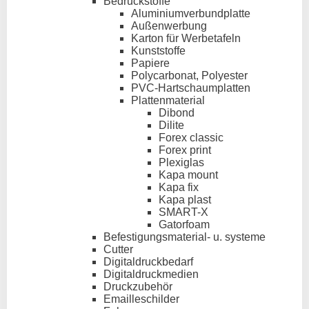
Bedruckstoffe
Aluminiumverbundplatte
Außenwerbung
Karton für Werbetafeln
Kunststoffe
Papiere
Polycarbonat, Polyester
PVC-Hartschaumplatten
Plattenmaterial
Dibond
Dilite
Forex classic
Forex print
Plexiglas
Kapa mount
Kapa fix
Kapa plast
SMART-X
Gatorfoam
Befestigungsmaterial- u. systeme
Cutter
Digitaldruckbedarf
Digitaldruckmedien
Druckzubehör
Emailleschilder