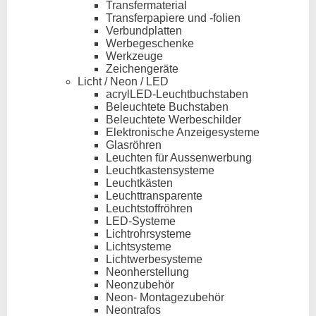
Transfermaterial
Transferpapiere und -folien
Verbundplatten
Werbegeschenke
Werkzeuge
Zeichengeräte
Licht / Neon / LED
acrylLED-Leuchtbuchstaben
Beleuchtete Buchstaben
Beleuchtete Werbeschilder
Elektronische Anzeigesysteme
Glasröhren
Leuchten für Aussenwerbung
Leuchtkastensysteme
Leuchtkästen
Leuchttransparente
Leuchtstoffröhren
LED-Systeme
Lichtrohrsysteme
Lichtsysteme
Lichtwerbesysteme
Neonherstellung
Neonzubehör
Neon- Montagezubehör
Neontrafos