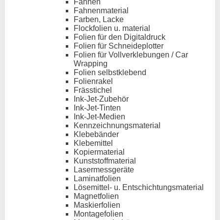
Fahnen
Fahnenmaterial
Farben, Lacke
Flockfolien u. material
Folien für den Digitaldruck
Folien für Schneideplotter
Folien für Vollverklebungen / Car
Wrapping
Folien selbstklebend
Folienrakel
Frässtichel
Ink-Jet-Zubehör
Ink-Jet-Tinten
Ink-Jet-Medien
Kennzeichnungsmaterial
Klebebänder
Klebemittel
Kopiermaterial
Kunststoffmaterial
Lasermessgeräte
Laminatfolien
Lösemittel- u. Entschichtungsmaterial
Magnetfolien
Maskierfolien
Montagefolien