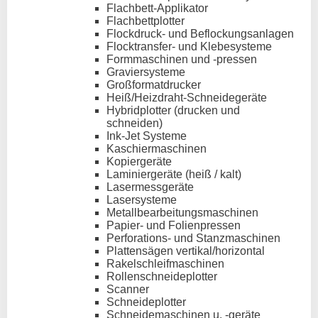
Flachbett-Applikator
Flachbettplotter
Flockdruck- und Beflockungsanlagen
Flocktransfer- und Klebesysteme
Formmaschinen und -pressen
Graviersysteme
Großformatdrucker
Heiß/Heizdraht-Schneidegeräte
Hybridplotter (drucken und
schneiden)
Ink-Jet Systeme
Kaschiermaschinen
Kopiergeräte
Laminiergeräte (heiß / kalt)
Lasermessgeräte
Lasersysteme
Metallbearbeitungsmaschinen
Papier- und Folienpressen
Perforations- und Stanzmaschinen
Plattensägen vertikal/horizontal
Rakelschleifmaschinen
Rollenschneideplotter
Scanner
Schneideplotter
Schneidemaschinen u. -geräte