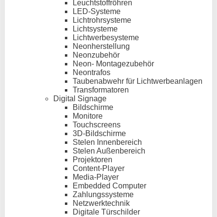
Leuchtstoffröhren
LED-Systeme
Lichtrohrsysteme
Lichtsysteme
Lichtwerbesysteme
Neonherstellung
Neonzubehör
Neon- Montagezubehör
Neontrafos
Taubenabwehr für Lichtwerbeanlagen
Transformatoren
Digital Signage
Bildschirme
Monitore
Touchscreens
3D-Bildschirme
Stelen Innenbereich
Stelen Außenbereich
Projektoren
Content-Player
Media-Player
Embedded Computer
Zahlungssysteme
Netzwerktechnik
Digitale Türschilder