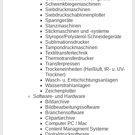
Schwenkbiegemaschinen
Siebdruckmaschinen
Siebdruckschablonenplotter
Spanngeräte
Stanzmaschinen
Stickmaschinen und -systeme
Styropor/Polysterol-Schneidegeräte
Sublimationsdrucker
Tampondruckmaschinen
Textiltransfertechnik
Thermotransferdrucker
Transferpressen
Trockeneinheiten (Heißluft, IR- u. UV-
Trockner)
Wasch- u. Entschichtungsanlagen
Wasserstrahlanlagen
Zeichenplotter
Software- und Hardware
Bildarchive
Bildbearbeitungssoftware
Branchensoftware
Clipartarchive
Computer PC / Mac
Content Managment Systeme
Digitaldrucksoftware