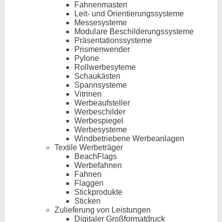
Fahnenmasten
Leit- und Orientierungssysteme
Messesysteme
Modulare Beschilderungssysteme
Präsentationssysteme
Prismenwender
Pylone
Rollwerbesyteme
Schaukästen
Spannsysteme
Vitrinen
Werbeaufsteller
Werbeschilder
Werbespiegel
Werbesysteme
Windbetriebene Werbeanlagen
Textile Werbeträger
BeachFlags
Werbefahnen
Fahnen
Flaggen
Stickprodukte
Sticken
Zulieferung von Leistungen
Digitaler Großformatdruck