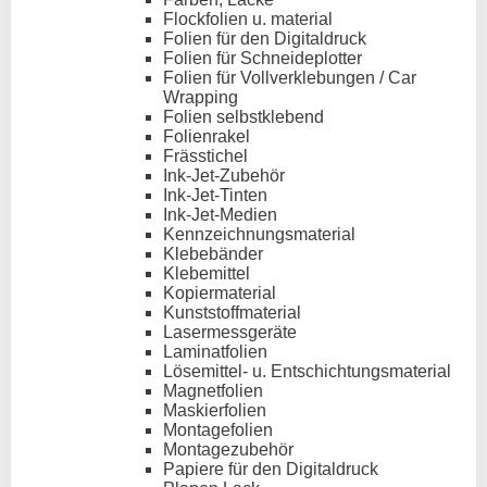
Flockfolien u. material
Folien für den Digitaldruck
Folien für Schneideplotter
Folien für Vollverklebungen / Car
Wrapping
Folien selbstklebend
Folienrakel
Frässtichel
Ink-Jet-Zubehör
Ink-Jet-Tinten
Ink-Jet-Medien
Kennzeichnungsmaterial
Klebebänder
Klebemittel
Kopiermaterial
Kunststoffmaterial
Lasermessgeräte
Laminatfolien
Lösemittel- u. Entschichtungsmaterial
Magnetfolien
Maskierfolien
Montagefolien
Montagezubehör
Papiere für den Digitaldruck