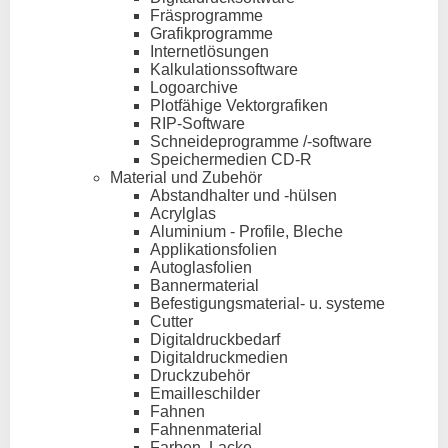
Fräsprogramme
Grafikprogramme
Internetlösungen
Kalkulationssoftware
Logoarchive
Plotfähige Vektorgrafiken
RIP-Software
Schneideprogramme /-software
Speichermedien CD-R
Material und Zubehör
Abstandhalter und -hülsen
Acrylglas
Aluminium - Profile, Bleche
Applikationsfolien
Autoglasfolien
Bannermaterial
Befestigungsmaterial- u. systeme
Cutter
Digitaldruckbedarf
Digitaldruckmedien
Druckzubehör
Emailleschilder
Fahnen
Fahnenmaterial
Farben, Lacke