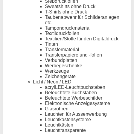
Siebdruckfolien
Sweatshirts ohne Druck
T-Shirts ohne Druck
Taubenabwehr für Schilderanlagen
etc.
Tampondruckmaterial
Textildruckfolien
Textilien/Stoffe für den Digitaldruck
Tinten
Transfermaterial
Transferpapiere und -folien
Verbundplatten
Werbegeschenke
Werkzeuge
Zeichengeräte
Licht / Neon / LED
acrylLED-Leuchtbuchstaben
Beleuchtete Buchstaben
Beleuchtete Werbeschilder
Elektronische Anzeigesysteme
Glasröhren
Leuchten für Aussenwerbung
Leuchtkastensysteme
Leuchtkästen
Leuchttransparente