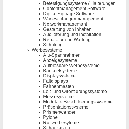
Befestigungssysteme / Halterungen
Contentmanagement Software
Digital Signage Software
Warteschlangenmanagement
Networkmanagemant
Gestaltung von Inhalten
Auslieferung und Installation
Reparatur und Wartung
Schulung
Werbesysteme
Alu-Spannrahmen
Anzeigesysteme
Aufblasbare Werbesysteme
Bautafelsysteme
Displaysysteme
Faltdisplays
Fahnenmasten
Leit- und Orientierungssysteme
Messesysteme
Modulare Beschilderungssysteme
Präsentationssysteme
Prismenwender
Pylone
Rollwerbesyteme
Schaukästen