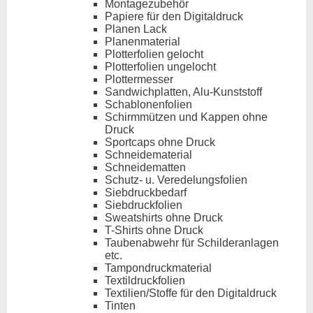
Montagezubehör
Papiere für den Digitaldruck
Planen Lack
Planenmaterial
Plotterfolien gelocht
Plotterfolien ungelocht
Plottermesser
Sandwichplatten, Alu-Kunststoff
Schablonenfolien
Schirmmützen und Kappen ohne
Druck
Sportcaps ohne Druck
Schneidematerial
Schneidematten
Schutz- u. Veredelungsfolien
Siebdruckbedarf
Siebdruckfolien
Sweatshirts ohne Druck
T-Shirts ohne Druck
Taubenabwehr für Schilderanlagen
etc.
Tampondruckmaterial
Textildruckfolien
Textilien/Stoffe für den Digitaldruck
Tinten