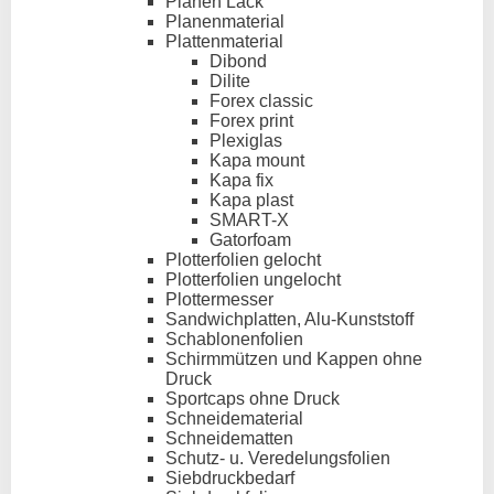
Planen Lack
Planenmaterial
Plattenmaterial
Dibond
Dilite
Forex classic
Forex print
Plexiglas
Kapa mount
Kapa fix
Kapa plast
SMART-X
Gatorfoam
Plotterfolien gelocht
Plotterfolien ungelocht
Plottermesser
Sandwichplatten, Alu-Kunststoff
Schablonenfolien
Schirmmützen und Kappen ohne
Druck
Sportcaps ohne Druck
Schneidematerial
Schneidematten
Schutz- u. Veredelungsfolien
Siebdruckbedarf