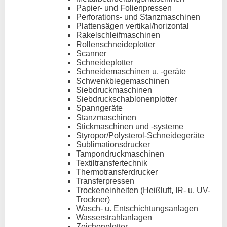
Papier- und Folienpressen
Perforations- und Stanzmaschinen
Plattensägen vertikal/horizontal
Rakelschleifmaschinen
Rollenschneideplotter
Scanner
Schneideplotter
Schneidemaschinen u. -geräte
Schwenkbiegemaschinen
Siebdruckmaschinen
Siebdruckschablonenplotter
Spanngeräte
Stanzmaschinen
Stickmaschinen und -systeme
Styropor/Polysterol-Schneidegeräte
Sublimationsdrucker
Tampondruckmaschinen
Textiltransfertechnik
Thermotransferdrucker
Transferpressen
Trockeneinheiten (Heißluft, IR- u. UV-
Trockner)
Wasch- u. Entschichtungsanlagen
Wasserstrahlanlagen
Zeichenplotter