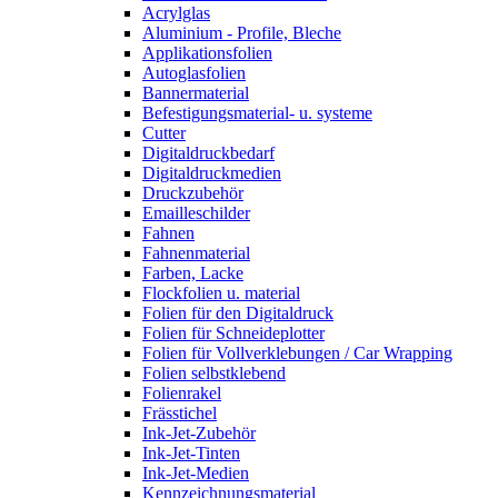
Acrylglas
Aluminium - Profile, Bleche
Applikationsfolien
Autoglasfolien
Bannermaterial
Befestigungsmaterial- u. systeme
Cutter
Digitaldruckbedarf
Digitaldruckmedien
Druckzubehör
Emailleschilder
Fahnen
Fahnenmaterial
Farben, Lacke
Flockfolien u. material
Folien für den Digitaldruck
Folien für Schneideplotter
Folien für Vollverklebungen / Car Wrapping
Folien selbstklebend
Folienrakel
Frässtichel
Ink-Jet-Zubehör
Ink-Jet-Tinten
Ink-Jet-Medien
Kennzeichnungsmaterial