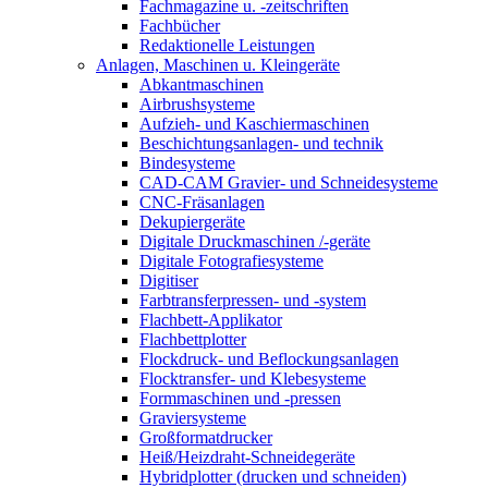
Fachmagazine u. -zeitschriften
Fachbücher
Redaktionelle Leistungen
Anlagen, Maschinen u. Kleingeräte
Abkantmaschinen
Airbrushsysteme
Aufzieh- und Kaschiermaschinen
Beschichtungsanlagen- und technik
Bindesysteme
CAD-CAM Gravier- und Schneidesysteme
CNC-Fräsanlagen
Dekupiergeräte
Digitale Druckmaschinen /-geräte
Digitale Fotografiesysteme
Digitiser
Farbtransferpressen- und -system
Flachbett-Applikator
Flachbettplotter
Flockdruck- und Beflockungsanlagen
Flocktransfer- und Klebesysteme
Formmaschinen und -pressen
Graviersysteme
Großformatdrucker
Heiß/Heizdraht-Schneidegeräte
Hybridplotter (drucken und schneiden)