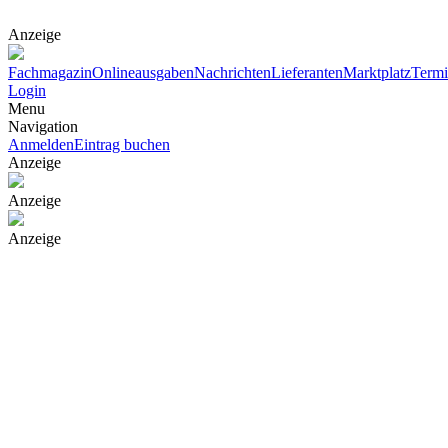
Anzeige
Fachmagazin
Onlineausgaben
Nachrichten
Lieferanten
Marktplatz
Term
Login
Menu
Navigation
Anmelden
Eintrag buchen
Anzeige
Anzeige
Anzeige