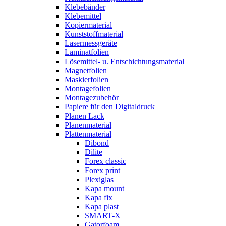
Klebebänder
Klebemittel
Kopiermaterial
Kunststoffmaterial
Lasermessgeräte
Laminatfolien
Lösemittel- u. Entschichtungsmaterial
Magnetfolien
Maskierfolien
Montagefolien
Montagezubehör
Papiere für den Digitaldruck
Planen Lack
Planenmaterial
Plattenmaterial
Dibond
Dilite
Forex classic
Forex print
Plexiglas
Kapa mount
Kapa fix
Kapa plast
SMART-X
Gatorfoam