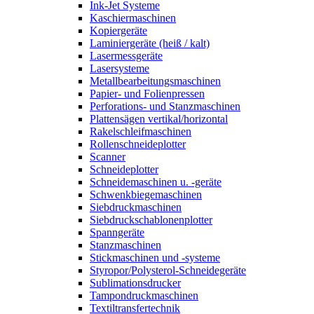
Ink-Jet Systeme
Kaschiermaschinen
Kopiergeräte
Laminiergeräte (heiß / kalt)
Lasermessgeräte
Lasersysteme
Metallbearbeitungsmaschinen
Papier- und Folienpressen
Perforations- und Stanzmaschinen
Plattensägen vertikal/horizontal
Rakelschleifmaschinen
Rollenschneideplotter
Scanner
Schneideplotter
Schneidemaschinen u. -geräte
Schwenkbiegemaschinen
Siebdruckmaschinen
Siebdruckschablonenplotter
Spanngeräte
Stanzmaschinen
Stickmaschinen und -systeme
Styropor/Polysterol-Schneidegeräte
Sublimationsdrucker
Tampondruckmaschinen
Textiltransfertechnik