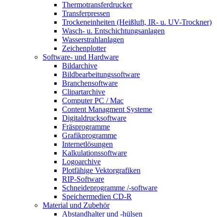
Thermotransferdrucker
Transferpressen
Trockeneinheiten (Heißluft, IR- u. UV-Trockner)
Wasch- u. Entschichtungsanlagen
Wasserstrahlanlagen
Zeichenplotter
Software- und Hardware
Bildarchive
Bildbearbeitungssoftware
Branchensoftware
Clipartarchive
Computer PC / Mac
Content Managment Systeme
Digitaldrucksoftware
Fräsprogramme
Grafikprogramme
Internetlösungen
Kalkulationssoftware
Logoarchive
Plotfähige Vektorgrafiken
RIP-Software
Schneideprogramme /-software
Speichermedien CD-R
Material und Zubehör
Abstandhalter und -hülsen