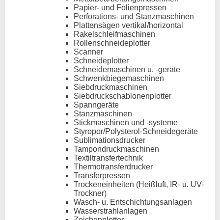
Papier- und Folienpressen
Perforations- und Stanzmaschinen
Plattensägen vertikal/horizontal
Rakelschleifmaschinen
Rollenschneideplotter
Scanner
Schneideplotter
Schneidemaschinen u. -geräte
Schwenkbiegemaschinen
Siebdruckmaschinen
Siebdruckschablonenplotter
Spanngeräte
Stanzmaschinen
Stickmaschinen und -systeme
Styropor/Polysterol-Schneidegeräte
Sublimationsdrucker
Tampondruckmaschinen
Textiltransfertechnik
Thermotransferdrucker
Transferpressen
Trockeneinheiten (Heißluft, IR- u. UV-
Trockner)
Wasch- u. Entschichtungsanlagen
Wasserstrahlanlagen
Zeichenplotter