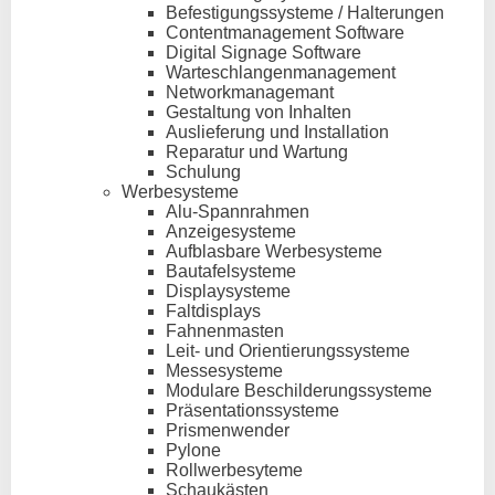
Befestigungssysteme / Halterungen
Contentmanagement Software
Digital Signage Software
Warteschlangenmanagement
Networkmanagemant
Gestaltung von Inhalten
Auslieferung und Installation
Reparatur und Wartung
Schulung
Werbesysteme
Alu-Spannrahmen
Anzeigesysteme
Aufblasbare Werbesysteme
Bautafelsysteme
Displaysysteme
Faltdisplays
Fahnenmasten
Leit- und Orientierungssysteme
Messesysteme
Modulare Beschilderungssysteme
Präsentationssysteme
Prismenwender
Pylone
Rollwerbesyteme
Schaukästen