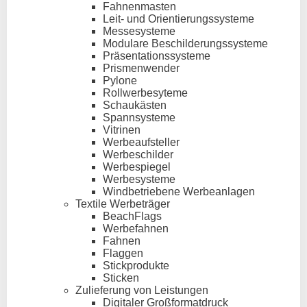
Fahnenmasten
Leit- und Orientierungssysteme
Messesysteme
Modulare Beschilderungssysteme
Präsentationssysteme
Prismenwender
Pylone
Rollwerbesyteme
Schaukästen
Spannsysteme
Vitrinen
Werbeaufsteller
Werbeschilder
Werbespiegel
Werbesysteme
Windbetriebene Werbeanlagen
Textile Werbeträger
BeachFlags
Werbefahnen
Fahnen
Flaggen
Stickprodukte
Sticken
Zulieferung von Leistungen
Digitaler Großformatdruck