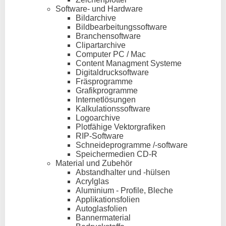
Software- und Hardware
Bildarchive
Bildbearbeitungssoftware
Branchensoftware
Clipartarchive
Computer PC / Mac
Content Managment Systeme
Digitaldrucksoftware
Fräsprogramme
Grafikprogramme
Internetlösungen
Kalkulationssoftware
Logoarchive
Plotfähige Vektorgrafiken
RIP-Software
Schneideprogramme /-software
Speichermedien CD-R
Material und Zubehör
Abstandhalter und -hülsen
Acrylglas
Aluminium - Profile, Bleche
Applikationsfolien
Autoglasfolien
Bannermaterial