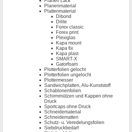
Planen Lack
Planenmaterial
Plattenmaterial
Dibond
Dilite
Forex classic
Forex print
Plexiglas
Kapa mount
Kapa fix
Kapa plast
SMART-X
Gatorfoam
Plotterfolien gelocht
Plotterfolien ungelocht
Plottermesser
Sandwichplatten, Alu-Kunststoff
Schablonenfolien
Schirmmützen und Kappen ohne
Druck
Sportcaps ohne Druck
Schneidematerial
Schneidematten
Schutz- u. Veredelungsfolien
Siebdruckbedarf