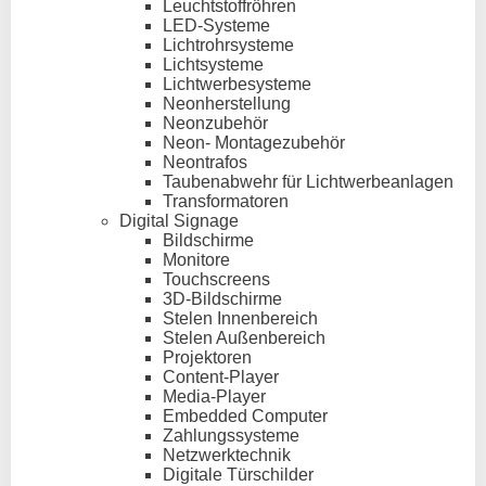
Leuchtstoffröhren
LED-Systeme
Lichtrohrsysteme
Lichtsysteme
Lichtwerbesysteme
Neonherstellung
Neonzubehör
Neon- Montagezubehör
Neontrafos
Taubenabwehr für Lichtwerbeanlagen
Transformatoren
Digital Signage
Bildschirme
Monitore
Touchscreens
3D-Bildschirme
Stelen Innenbereich
Stelen Außenbereich
Projektoren
Content-Player
Media-Player
Embedded Computer
Zahlungssysteme
Netzwerktechnik
Digitale Türschilder