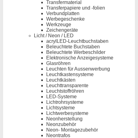
Transfermaterial
Transferpapiere und -folien
Verbundplatten
Werbegeschenke
Werkzeuge
Zeichengeräte
Licht / Neon / LED
acrylLED-Leuchtbuchstaben
Beleuchtete Buchstaben
Beleuchtete Werbeschilder
Elektronische Anzeigesysteme
Glasröhren
Leuchten für Aussenwerbung
Leuchtkastensysteme
Leuchtkästen
Leuchttransparente
Leuchtstoffröhren
LED-Systeme
Lichtrohrsysteme
Lichtsysteme
Lichtwerbesysteme
Neonherstellung
Neonzubehör
Neon- Montagezubehör
Neontrafos