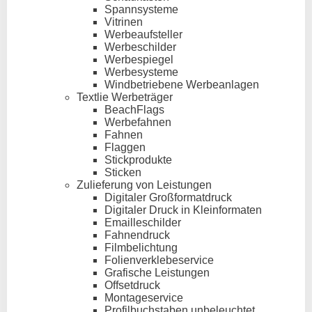
Spannsysteme
Vitrinen
Werbeaufsteller
Werbeschilder
Werbespiegel
Werbesysteme
Windbetriebene Werbeanlagen
Textlie Werbeträger
BeachFlags
Werbefahnen
Fahnen
Flaggen
Stickprodukte
Sticken
Zulieferung von Leistungen
Digitaler Großformatdruck
Digitaler Druck in Kleinformaten
Emailleschilder
Fahnendruck
Filmbelichtung
Folienverklebeservice
Grafische Leistungen
Offsetdruck
Montageservice
Profilbuchstaben unbeleuchtet