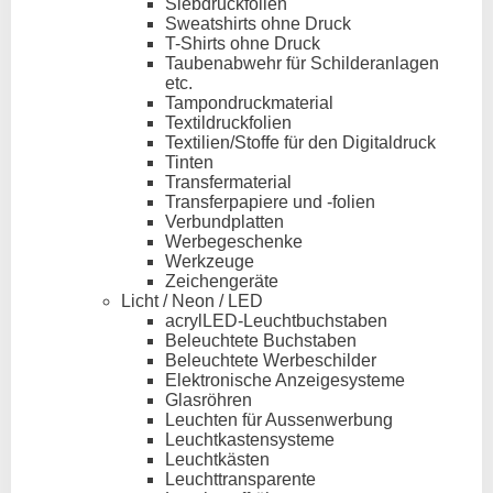
Siebdruckfolien
Sweatshirts ohne Druck
T-Shirts ohne Druck
Taubenabwehr für Schilderanlagen
etc.
Tampondruckmaterial
Textildruckfolien
Textilien/Stoffe für den Digitaldruck
Tinten
Transfermaterial
Transferpapiere und -folien
Verbundplatten
Werbegeschenke
Werkzeuge
Zeichengeräte
Licht / Neon / LED
acrylLED-Leuchtbuchstaben
Beleuchtete Buchstaben
Beleuchtete Werbeschilder
Elektronische Anzeigesysteme
Glasröhren
Leuchten für Aussenwerbung
Leuchtkastensysteme
Leuchtkästen
Leuchttransparente