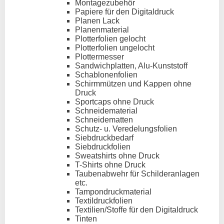
Montagezubehör
Papiere für den Digitaldruck
Planen Lack
Planenmaterial
Plotterfolien gelocht
Plotterfolien ungelocht
Plottermesser
Sandwichplatten, Alu-Kunststoff
Schablonenfolien
Schirmmützen und Kappen ohne
Druck
Sportcaps ohne Druck
Schneidematerial
Schneidematten
Schutz- u. Veredelungsfolien
Siebdruckbedarf
Siebdruckfolien
Sweatshirts ohne Druck
T-Shirts ohne Druck
Taubenabwehr für Schilderanlagen
etc.
Tampondruckmaterial
Textildruckfolien
Textilien/Stoffe für den Digitaldruck
Tinten