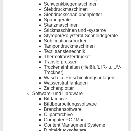
Schwenkbiegemaschinen
Siebdruckmaschinen
Siebdruckschablonenplotter
Spanngeräte
Stanzmaschinen
Stickmaschinen und -systeme
Styropor/Polysterol-Schneidegeräte
Sublimationsdrucker
Tampondruckmaschinen
Textiltransfertechnik
Thermotransferdrucker
Transferpressen
Trockeneinheiten (Heißluft, IR- u. UV-
Trockner)
Wasch- u. Entschichtungsanlagen
Wasserstrahlanlagen
Zeichenplotter
Software- und Hardware
Bildarchive
Bildbearbeitungssoftware
Branchensoftware
Clipartarchive
Computer PC / Mac
Content Managment Systeme
Digitaldrucksoftware