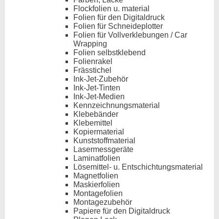
Flockfolien u. material
Folien für den Digitaldruck
Folien für Schneideplotter
Folien für Vollverklebungen / Car
Wrapping
Folien selbstklebend
Folienrakel
Frässtichel
Ink-Jet-Zubehör
Ink-Jet-Tinten
Ink-Jet-Medien
Kennzeichnungsmaterial
Klebebänder
Klebemittel
Kopiermaterial
Kunststoffmaterial
Lasermessgeräte
Laminatfolien
Lösemittel- u. Entschichtungsmaterial
Magnetfolien
Maskierfolien
Montagefolien
Montagezubehör
Papiere für den Digitaldruck