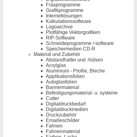
Fräsprogramme
Grafikprogramme
Internetlösungen
Kalkulationssoftware
Logoarchive
Plotfähige Vektorgrafiken
RIP-Software
Schneideprogramme /-software
Speichermedien CD-R
Material und Zubehör
Abstandhalter und -hülsen
Acrylglas
Aluminium - Profile, Bleche
Applikationsfolien
Autoglasfolien
Bannermaterial
Befestigungsmaterial- u. systeme
Cutter
Digitaldruckbedarf
Digitaldruckmedien
Druckzubehör
Emailleschilder
Fahnen
Fahnenmaterial
Farben, Lacke