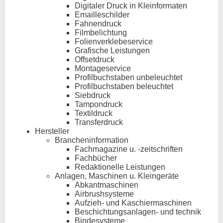
Digitaler Druck in Kleinformaten
Emailleschilder
Fahnendruck
Filmbelichtung
Folienverklebeservice
Grafische Leistungen
Offsetdruck
Montageservice
Profilbuchstaben unbeleuchtet
Profilbuchstaben beleuchtet
Siebdruck
Tampondruck
Textildruck
Transferdruck
Hersteller
Brancheninformation
Fachmagazine u. -zeitschriften
Fachbücher
Redaktionelle Leistungen
Anlagen, Maschinen u. Kleingeräte
Abkantmaschinen
Airbrushsysteme
Aufzieh- und Kaschiermaschinen
Beschichtungsanlagen- und technik
Bindesysteme