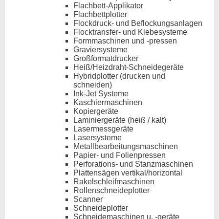
Flachbett-Applikator
Flachbettplotter
Flockdruck- und Beflockungsanlagen
Flocktransfer- und Klebesysteme
Formmaschinen und -pressen
Graviersysteme
Großformatdrucker
Heiß/Heizdraht-Schneidegeräte
Hybridplotter (drucken und
schneiden)
Ink-Jet Systeme
Kaschiermaschinen
Kopiergeräte
Laminiergeräte (heiß / kalt)
Lasermessgeräte
Lasersysteme
Metallbearbeitungsmaschinen
Papier- und Folienpressen
Perforations- und Stanzmaschinen
Plattensägen vertikal/horizontal
Rakelschleifmaschinen
Rollenschneideplotter
Scanner
Schneideplotter
Schneidemaschinen u. -geräte