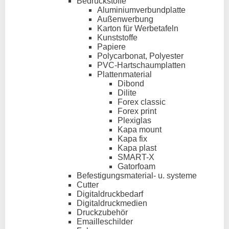
Bedruckstoffe
Aluminiumverbundplatte
Außenwerbung
Karton für Werbetafeln
Kunststoffe
Papiere
Polycarbonat, Polyester
PVC-Hartschaumplatten
Plattenmaterial
Dibond
Dilite
Forex classic
Forex print
Plexiglas
Kapa mount
Kapa fix
Kapa plast
SMART-X
Gatorfoam
Befestigungsmaterial- u. systeme
Cutter
Digitaldruckbedarf
Digitaldruckmedien
Druckzubehör
Emailleschilder