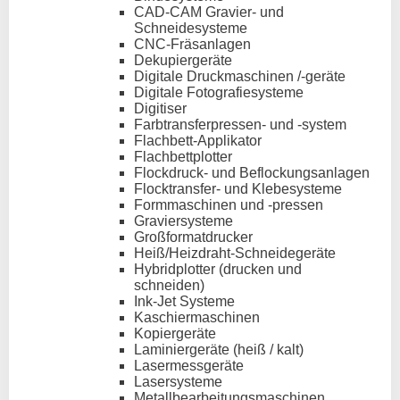
CAD-CAM Gravier- und
Schneidesysteme
CNC-Fräsanlagen
Dekupiergeräte
Digitale Druckmaschinen /-geräte
Digitale Fotografiesysteme
Digitiser
Farbtransferpressen- und -system
Flachbett-Applikator
Flachbettplotter
Flockdruck- und Beflockungsanlagen
Flocktransfer- und Klebesysteme
Formmaschinen und -pressen
Graviersysteme
Großformatdrucker
Heiß/Heizdraht-Schneidegeräte
Hybridplotter (drucken und
schneiden)
Ink-Jet Systeme
Kaschiermaschinen
Kopiergeräte
Laminiergeräte (heiß / kalt)
Lasermessgeräte
Lasersysteme
Metallbearbeitungsmaschinen