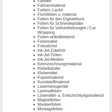
Fahnen
Fahnenmaterial
Farben, Lacke
Flockfolien u. material
Folien für den Digitaldruck
Folien für Schneideplotter
Folien für Vollverklebungen / Car
Wrapping
Folien selbstklebend
Folienrakel
Frässtichel
Ink-Jet-Zubehör
Ink-Jet-Tinten
Ink-Jet-Medien
Kennzeichnungsmaterial
Klebebänder
Klebemittel
Kopiermaterial
Kunststoffmaterial
Lasermessgeräte
Laminatfolien
Lösemittel- u. Entschichtungsmaterial
Magnetfolien
Maskierfolien
Montagefolien