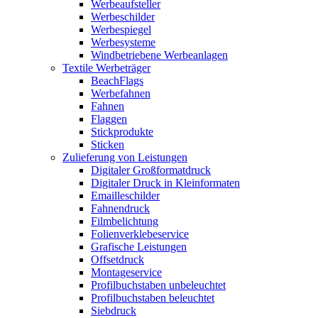
Werbeaufsteller
Werbeschilder
Werbespiegel
Werbesysteme
Windbetriebene Werbeanlagen
Textile Werbeträger
BeachFlags
Werbefahnen
Fahnen
Flaggen
Stickprodukte
Sticken
Zulieferung von Leistungen
Digitaler Großformatdruck
Digitaler Druck in Kleinformaten
Emailleschilder
Fahnendruck
Filmbelichtung
Folienverklebeservice
Grafische Leistungen
Offsetdruck
Montageservice
Profilbuchstaben unbeleuchtet
Profilbuchstaben beleuchtet
Siebdruck