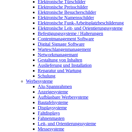
Elektronische Türschilder
Elektronische Preisschilder
Elektronische Besucherschilder
Elektronische Namensschilder
Elektronische Funk-Arbeitsplatzbeschilderung
Elektronische Leit- und Orientierungssysteme
Befestigungssysteme / Halterungen
Contentmanagement Software
Digital Signage Software
Warteschlangenmanagement
Networkmanagemant
Gestaltung von Inhalten
Auslieferung und Installation
Reparatur und Wartung
Schulung
Werbesysteme
Alu-Spannrahmen
Anzeigesysteme
Aufblasbare Werbesysteme
Bautafelsysteme
Displaysysteme
Faltdisplays
Fahnenmasten
Leit- und Orientierungssysteme
Messesysteme