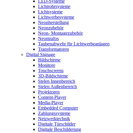
LED-Systeme
Lichtrohrsysteme
Lichtsysteme
Lichtwerbesysteme
Neonherstellung
Neonzubehör
Neon- Montagezubehör
Neontrafos
Taubenabwehr für Lichtwerbeanlagen
Transformatoren
Digital Signage
Bildschirme
Monitore
Touchscreens
3D-Bildschirme
Stelen Innenbereich
Stelen Außenbereich
Projektoren
Content-Player
Media-Player
Embedded Computer
Zahlungssysteme
Netzwerktechnik
Digitale Türschilder
Digitale Beschilderung