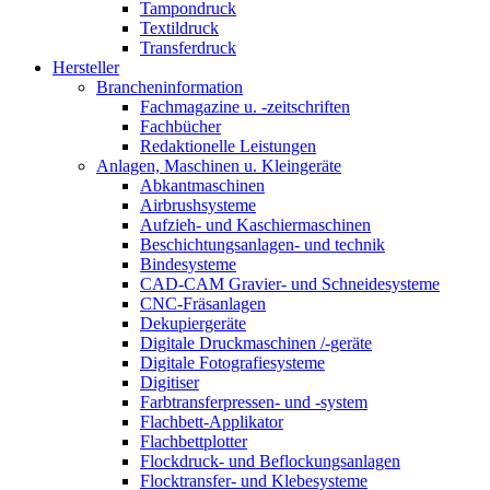
Tampondruck
Textildruck
Transferdruck
Hersteller
Brancheninformation
Fachmagazine u. -zeitschriften
Fachbücher
Redaktionelle Leistungen
Anlagen, Maschinen u. Kleingeräte
Abkantmaschinen
Airbrushsysteme
Aufzieh- und Kaschiermaschinen
Beschichtungsanlagen- und technik
Bindesysteme
CAD-CAM Gravier- und Schneidesysteme
CNC-Fräsanlagen
Dekupiergeräte
Digitale Druckmaschinen /-geräte
Digitale Fotografiesysteme
Digitiser
Farbtransferpressen- und -system
Flachbett-Applikator
Flachbettplotter
Flockdruck- und Beflockungsanlagen
Flocktransfer- und Klebesysteme