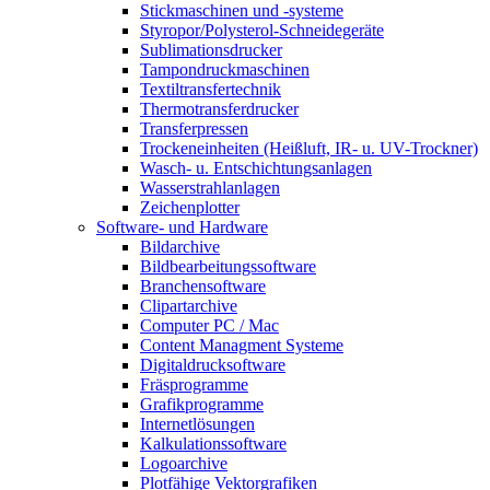
Stickmaschinen und -systeme
Styropor/Polysterol-Schneidegeräte
Sublimationsdrucker
Tampondruckmaschinen
Textiltransfertechnik
Thermotransferdrucker
Transferpressen
Trockeneinheiten (Heißluft, IR- u. UV-Trockner)
Wasch- u. Entschichtungsanlagen
Wasserstrahlanlagen
Zeichenplotter
Software- und Hardware
Bildarchive
Bildbearbeitungssoftware
Branchensoftware
Clipartarchive
Computer PC / Mac
Content Managment Systeme
Digitaldrucksoftware
Fräsprogramme
Grafikprogramme
Internetlösungen
Kalkulationssoftware
Logoarchive
Plotfähige Vektorgrafiken