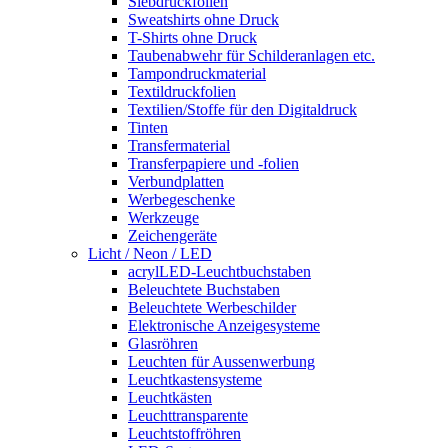
Siebdruckfolien
Sweatshirts ohne Druck
T-Shirts ohne Druck
Taubenabwehr für Schilderanlagen etc.
Tampondruckmaterial
Textildruckfolien
Textilien/Stoffe für den Digitaldruck
Tinten
Transfermaterial
Transferpapiere und -folien
Verbundplatten
Werbegeschenke
Werkzeuge
Zeichengeräte
Licht / Neon / LED
acrylLED-Leuchtbuchstaben
Beleuchtete Buchstaben
Beleuchtete Werbeschilder
Elektronische Anzeigesysteme
Glasröhren
Leuchten für Aussenwerbung
Leuchtkastensysteme
Leuchtkästen
Leuchttransparente
Leuchtstoffröhren