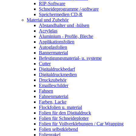
RIP-Software
Schneideprogramme /-software
Speichermedien CD-R
Material und Zubehör
Abstandhalter und -hülsen
Acrylglas
Aluminium - Profile, Bleche
Applikationsfolien
Autoglasfolien
Bannermaterial
Befestigungsmaterial- u. systeme
Cutter
Digitaldruckbedarf
Digitaldruckmedien
Druckzubehör
Emailleschilder
Fahnen
Fahnenmaterial
Farben, Lacke
Flockfolien u. material
Folien für den Digitaldruck
Folien für Schneideplotter
Folien für Vollverklebungen / Car Wrapping
Folien selbstklebend
Folienrakel