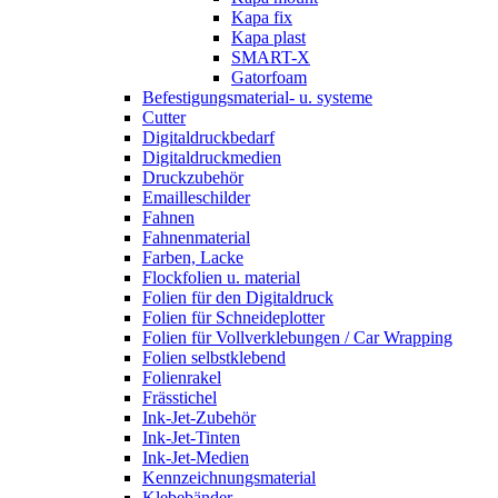
Kapa fix
Kapa plast
SMART-X
Gatorfoam
Befestigungsmaterial- u. systeme
Cutter
Digitaldruckbedarf
Digitaldruckmedien
Druckzubehör
Emailleschilder
Fahnen
Fahnenmaterial
Farben, Lacke
Flockfolien u. material
Folien für den Digitaldruck
Folien für Schneideplotter
Folien für Vollverklebungen / Car Wrapping
Folien selbstklebend
Folienrakel
Frässtichel
Ink-Jet-Zubehör
Ink-Jet-Tinten
Ink-Jet-Medien
Kennzeichnungsmaterial
Klebebänder