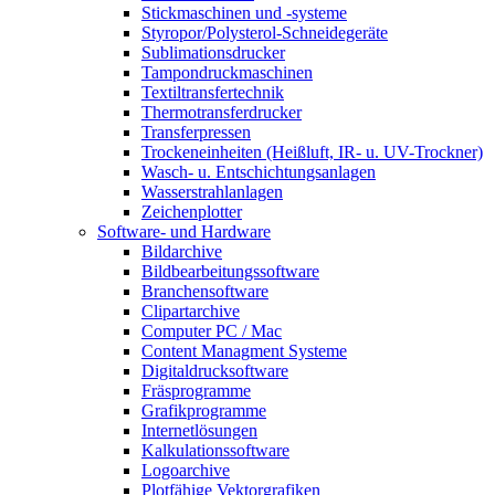
Stickmaschinen und -systeme
Styropor/Polysterol-Schneidegeräte
Sublimationsdrucker
Tampondruckmaschinen
Textiltransfertechnik
Thermotransferdrucker
Transferpressen
Trockeneinheiten (Heißluft, IR- u. UV-Trockner)
Wasch- u. Entschichtungsanlagen
Wasserstrahlanlagen
Zeichenplotter
Software- und Hardware
Bildarchive
Bildbearbeitungssoftware
Branchensoftware
Clipartarchive
Computer PC / Mac
Content Managment Systeme
Digitaldrucksoftware
Fräsprogramme
Grafikprogramme
Internetlösungen
Kalkulationssoftware
Logoarchive
Plotfähige Vektorgrafiken