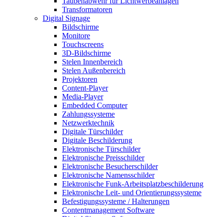
Taubenabwehr für Lichtwerbeanlagen
Transformatoren
Digital Signage
Bildschirme
Monitore
Touchscreens
3D-Bildschirme
Stelen Innenbereich
Stelen Außenbereich
Projektoren
Content-Player
Media-Player
Embedded Computer
Zahlungssysteme
Netzwerktechnik
Digitale Türschilder
Digitale Beschilderung
Elektronische Türschilder
Elektronische Preisschilder
Elektronische Besucherschilder
Elektronische Namensschilder
Elektronische Funk-Arbeitsplatzbeschilderung
Elektronische Leit- und Orientierungssysteme
Befestigungssysteme / Halterungen
Contentmanagement Software