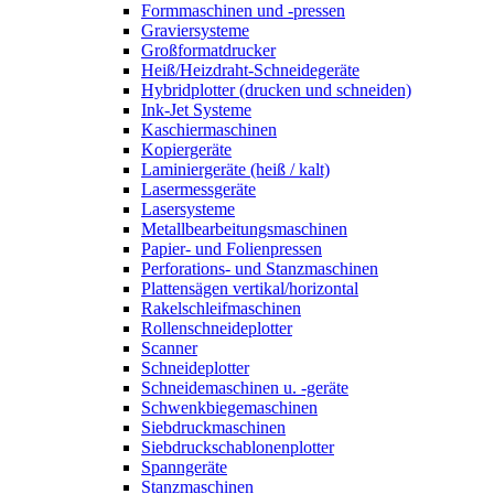
Formmaschinen und -pressen
Graviersysteme
Großformatdrucker
Heiß/Heizdraht-Schneidegeräte
Hybridplotter (drucken und schneiden)
Ink-Jet Systeme
Kaschiermaschinen
Kopiergeräte
Laminiergeräte (heiß / kalt)
Lasermessgeräte
Lasersysteme
Metallbearbeitungsmaschinen
Papier- und Folienpressen
Perforations- und Stanzmaschinen
Plattensägen vertikal/horizontal
Rakelschleifmaschinen
Rollenschneideplotter
Scanner
Schneideplotter
Schneidemaschinen u. -geräte
Schwenkbiegemaschinen
Siebdruckmaschinen
Siebdruckschablonenplotter
Spanngeräte
Stanzmaschinen