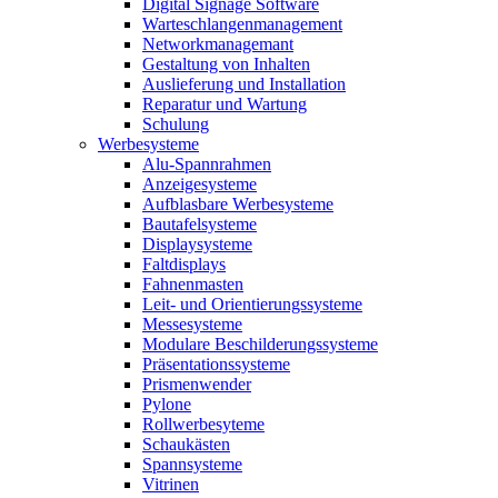
Digital Signage Software
Warteschlangenmanagement
Networkmanagemant
Gestaltung von Inhalten
Auslieferung und Installation
Reparatur und Wartung
Schulung
Werbesysteme
Alu-Spannrahmen
Anzeigesysteme
Aufblasbare Werbesysteme
Bautafelsysteme
Displaysysteme
Faltdisplays
Fahnenmasten
Leit- und Orientierungssysteme
Messesysteme
Modulare Beschilderungssysteme
Präsentationssysteme
Prismenwender
Pylone
Rollwerbesyteme
Schaukästen
Spannsysteme
Vitrinen