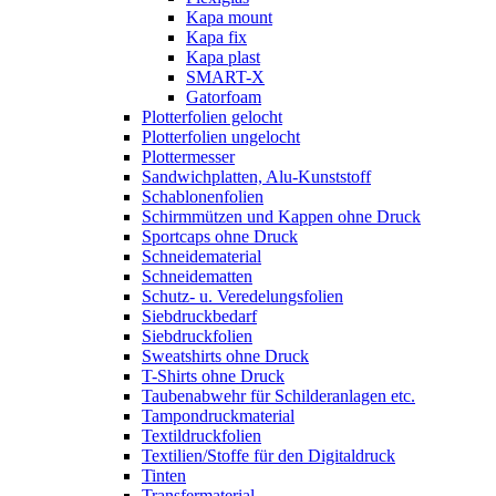
Kapa mount
Kapa fix
Kapa plast
SMART-X
Gatorfoam
Plotterfolien gelocht
Plotterfolien ungelocht
Plottermesser
Sandwichplatten, Alu-Kunststoff
Schablonenfolien
Schirmmützen und Kappen ohne Druck
Sportcaps ohne Druck
Schneidematerial
Schneidematten
Schutz- u. Veredelungsfolien
Siebdruckbedarf
Siebdruckfolien
Sweatshirts ohne Druck
T-Shirts ohne Druck
Taubenabwehr für Schilderanlagen etc.
Tampondruckmaterial
Textildruckfolien
Textilien/Stoffe für den Digitaldruck
Tinten
Transfermaterial