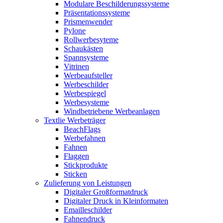
Modulare Beschilderungssysteme
Präsentationssysteme
Prismenwender
Pylone
Rollwerbesyteme
Schaukästen
Spannsysteme
Vitrinen
Werbeaufsteller
Werbeschilder
Werbespiegel
Werbesysteme
Windbetriebene Werbeanlagen
Textlie Werbeträger
BeachFlags
Werbefahnen
Fahnen
Flaggen
Stickprodukte
Sticken
Zulieferung von Leistungen
Digitaler Großformatdruck
Digitaler Druck in Kleinformaten
Emailleschilder
Fahnendruck