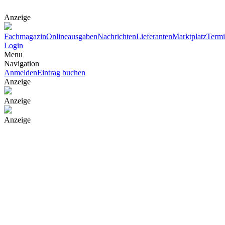
Anzeige
Fachmagazin
Onlineausgaben
Nachrichten
Lieferanten
Marktplatz
Term
Login
Menu
Navigation
Anmelden
Eintrag buchen
Anzeige
Anzeige
Anzeige