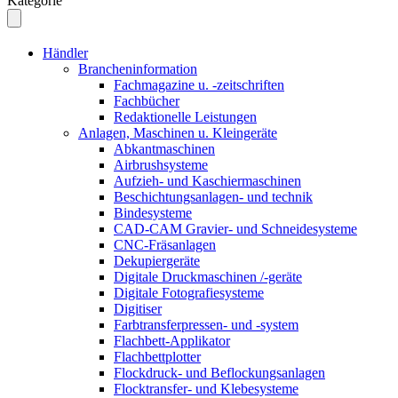
Kategorie
Händler
Brancheninformation
Fachmagazine u. -zeitschriften
Fachbücher
Redaktionelle Leistungen
Anlagen, Maschinen u. Kleingeräte
Abkantmaschinen
Airbrushsysteme
Aufzieh- und Kaschiermaschinen
Beschichtungsanlagen- und technik
Bindesysteme
CAD-CAM Gravier- und Schneidesysteme
CNC-Fräsanlagen
Dekupiergeräte
Digitale Druckmaschinen /-geräte
Digitale Fotografiesysteme
Digitiser
Farbtransferpressen- und -system
Flachbett-Applikator
Flachbettplotter
Flockdruck- und Beflockungsanlagen
Flocktransfer- und Klebesysteme