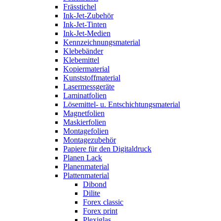
Frässtichel
Ink-Jet-Zubehör
Ink-Jet-Tinten
Ink-Jet-Medien
Kennzeichnungsmaterial
Klebebänder
Klebemittel
Kopiermaterial
Kunststoffmaterial
Lasermessgeräte
Laminatfolien
Lösemittel- u. Entschichtungsmaterial
Magnetfolien
Maskierfolien
Montagefolien
Montagezubehör
Papiere für den Digitaldruck
Planen Lack
Planenmaterial
Plattenmaterial
Dibond
Dilite
Forex classic
Forex print
Plexiglas