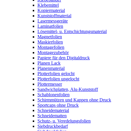
Klebemittel
Kopiermaterial
Kunststoffmaterial
Lasermessgeräte
Laminatfolien
Lösemittel- u. Entschichtungsmaterial
Magnetfolien
Maskierfolien
Montagefolien
Montagezubehör
Papiere für den Digitaldruck
Planen Lack
Planenmaterial
Plotterfolien gelocht
Plotterfolien ungelocht
Plottermesser
Sandwichplatten, Alu-Kunststoff
Schablonenfolien
Schirmmützen und Kappen ohne Druck
Sportcaps ohne Druck
Schneidematerial
Schneidematten
Schutz- u. Veredelungsfolien
Siebdruckbedarf