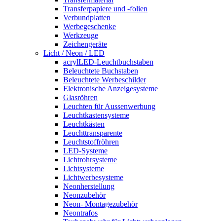
Transferpapiere und -folien
Verbundplatten
Werbegeschenke
Werkzeuge
Zeichengeräte
Licht / Neon / LED
acrylLED-Leuchtbuchstaben
Beleuchtete Buchstaben
Beleuchtete Werbeschilder
Elektronische Anzeigesysteme
Glasröhren
Leuchten für Aussenwerbung
Leuchtkastensysteme
Leuchtkästen
Leuchttransparente
Leuchtstoffröhren
LED-Systeme
Lichtrohrsysteme
Lichtsysteme
Lichtwerbesysteme
Neonherstellung
Neonzubehör
Neon- Montagezubehör
Neontrafos