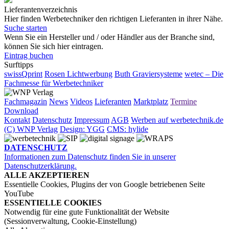
Lieferantenverzeichnis
Hier finden Werbetechniker den richtigen Lieferanten in ihrer Nähe.
Suche starten
Wenn Sie ein Hersteller und / oder Händler aus der Branche sind,
können Sie sich hier eintragen.
Eintrag buchen
Surftipps
swissQprint
Rosen Lichtwerbung
Buth Graviersysteme
wetec – Die
Fachmesse für Werbetechniker
Fachmagazin
News
Videos
Lieferanten
Marktplatz
Termine
Download
Kontakt
Datenschutz
Impressum
AGB
Werben auf werbetechnik.de
(C) WNP Verlag
Design: YGG
CMS: hylide
DATENSCHUTZ
Informationen zum Datenschutz finden Sie in unserer
Datenschutzerklärung.
ALLE AKZEPTIEREN
Essentielle Cookies, Plugins der von Google betriebenen Seite
YouTube
ESSENTIELLE COOKIES
Notwendig für eine gute Funktionalität der Website
(Sessionverwaltung, Cookie-Einstellung)