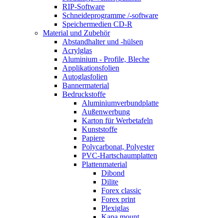
RIP-Software
Schneideprogramme /-software
Speichermedien CD-R
Material und Zubehör
Abstandhalter und -hülsen
Acrylglas
Aluminium - Profile, Bleche
Applikationsfolien
Autoglasfolien
Bannermaterial
Bedruckstoffe
Aluminiumverbundplatte
Außenwerbung
Karton für Werbetafeln
Kunststoffe
Papiere
Polycarbonat, Polyester
PVC-Hartschaumplatten
Plattenmaterial
Dibond
Dilite
Forex classic
Forex print
Plexiglas
Kapa mount