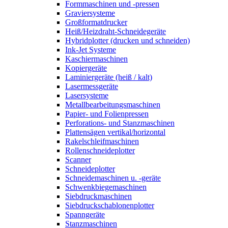
Formmaschinen und -pressen
Graviersysteme
Großformatdrucker
Heiß/Heizdraht-Schneidegeräte
Hybridplotter (drucken und schneiden)
Ink-Jet Systeme
Kaschiermaschinen
Kopiergeräte
Laminiergeräte (heiß / kalt)
Lasermessgeräte
Lasersysteme
Metallbearbeitungsmaschinen
Papier- und Folienpressen
Perforations- und Stanzmaschinen
Plattensägen vertikal/horizontal
Rakelschleifmaschinen
Rollenschneideplotter
Scanner
Schneideplotter
Schneidemaschinen u. -geräte
Schwenkbiegemaschinen
Siebdruckmaschinen
Siebdruckschablonenplotter
Spanngeräte
Stanzmaschinen